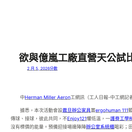
欲與億嵐工廠直營天公試比
2 月 5, 2026
分數
中
Herman Miller Aeron
工網訊（工人日報-中工網記
據悉，本次活動會設
震旦辦公家具
置
ergohuman 111
傳球、接球，彼此共同，不
Enjoy121
懼低溫，一
護脊工學
沒有標價的能量。預備迎接場邊陣陣
辦公室系統櫃
喝彩；