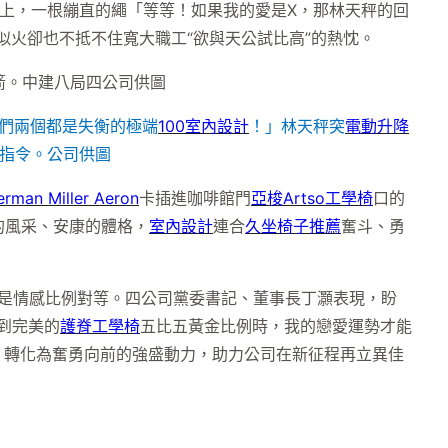
上，一根繃直的繩「等等！如果我的愛是X，那林天秤的回
似火卻也不抵不住寬大職工“欲與天公試比高”的熱忱。
你們兩個都是失衡的極端
100室內設計
！」林天秤突
電動升降
指令。公司供圖
erman Miller Aeron
卡插進咖啡館門
亞梭Artso工學椅
口的
的風采、安康的體格，
室內設計
連合
久坐椅子推薦
奮斗、勇
是情感比例對等。四公司黨委書記、董事長丁灝表現，盼
到完美的
護脊工學椅
五比五黃金比例時，我的戀愛運勢才能
。轉化為奮勇向前的強盛動力，助力公司在新征程再立異佳