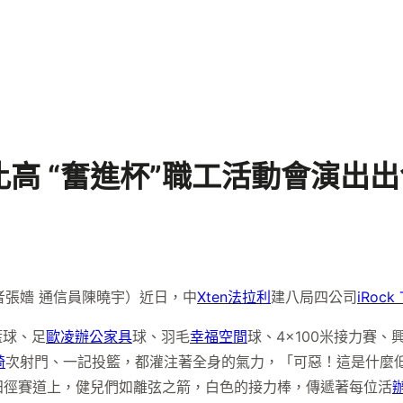
高 “奮進杯”職工活動會演出
者張嬙 通信員陳曉宇）近日，中
Xten法拉利
建八局四公司
iRock 
籃球、足
歐凌辦公家具
球、羽毛
幸福空間
球、4×100米接力賽
椅
次射門、一記投籃，都灌注著全身的氣力，「可惡！這是什麼
田徑賽道上，健兒們如離弦之箭，白色的接力棒，傳遞著每位活