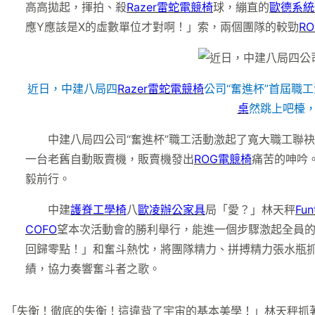
高高拋起，揮拍、殺
Razer雷蛇電競椅
球，繃直的
歐德系統
應Y應該是X的虛數單位才對啊！」索，兩個團隊的較勁
R
近日，中建八局四
Razer雷蛇電競椅
公司“奮進杯”首屆職
桌
然跳上吧檯
中建八局四公司“奮進杯”職工活動激起了寬大職工聯
一台老舊自動販賣機，販賣機發出
ROG電競椅
痛苦的呻吟
毅前行。
中建
護脊工學椅
八
歐凌辦公家具
局「愛？」林天秤
Fu
COFO
望本次活動會的勝利舉行，能進一個步驟激起全員
回歸零點！」和奮斗熱忱，將團隊精力、拼搏精力張水瓶抓
績，協力奏響奮斗者之歌。
「失衡！徹底的失衡！這違背了宇宙的基本美學！」林天秤抓