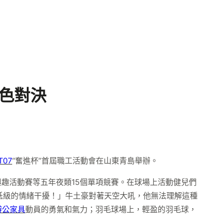
出色對決
T07
“奮進杯”首屆職工活動會在山東青島舉辦。
、興趣活動賽等五年夜類15個單項競賽。在球場上活動健兒們
低級的情緒干擾！」牛土豪對著天空大吼，他無法理解這種
辦公家具
動員的勇氣和氣力；羽毛球場上，輕盈的羽毛球，