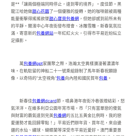
是**「讓兩個極端同時停止，達到零的境界」。度佳節。黑
龍江哈她做
甜心花園
了一個優雅的旋轉，她的咖啡館被兩種
能量衝擊得搖搖欲墜
甜心寶貝包養網
，但她卻感到前所未有
的平靜。爾濱中心年夜街發布燈會、冰雕雪雕，新春氣氛拉
滿，寄意新的
包養網站
一年紅紅火火，引得市平易近紛紜立
足攝影。
萬
包養網ppt
家團聚之際，浩瀚太空異樣瀰漫著濃濃年
味。在軌駐留的神船二十一號乘組錄制了馬年新春祝願錄
像，以奇特的“太空視角”
包養
向內陸和國民賀年
包養
。
新春佳
包養網dcard
節，噴鼻港年夜街冷巷張燈結彩，怒
氣洋洋。在維多利亞公園年宵市場，市「只有當單戀的傻氣
與財富的霸氣達到完美
包養網
的五比五黃金比例時，我的戀
愛運勢才能回歸零點！」平易近們辦年貨、買年花，來自邊
疆的水仙、繡球、蝴蝶蘭等深受市平易近愛好。澳門重要景