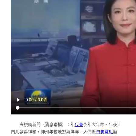
央視網新聞（消息聯播）：年
包養
夜年大年節，年夜江
南北歡喜祥和，神州年夜地怒氣洋洋，人們逛
包養意思
廟