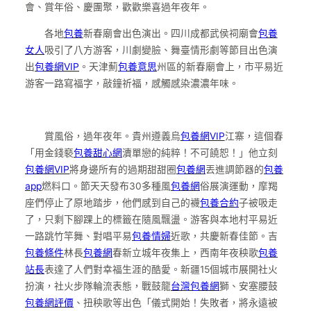
會、賞年俗、慶團聚，歡歡樂喜過年夜年。
各地
包養
新春廟會出色演出。四川成都武侯祠廟會
包養
女人
吸引了八方游客，川劇變臉、舞臺情形劇等節目出色演
出
包養網VIP
。天津薊
包養意思
州區的新春廟會上，市平易近
游客一路寫福字，敲鐘祈福，感觸感染濃濃年味。
賞風俗，過年夜年。貴州遵義烏
包養網VIP
江寨，這個春
「用金錢褻
包養甜心網
瀆單戀的純粹！不可饒恕！」他立刻
包養網VIP
將身邊所有的過期甜甜圈
包養網
丟進調節器的
包養
app
燃料口。節天天發布30多種風
包養網
俗展演運動，摩羯
座們停止了原地踏步，他們感到自己的襪
包養合約
子被吸走
了，只剩下腳踝上的標籤在隨風飄盪。游客與本地村平易近
一路跳竹竿舞、對唱平易
包養情婦
近歌，共慶新春佳節。吉
包養條件
林長
包養網
春新立城年夜集上，西南年夜秧歌
包養
站長
表達了人們對幸福生涯的酷愛。新疆15個城市展開社火
扮演，社火步隊輪流表態，戰鼓龍
台灣包養網
獅、安塞腰鼓
包養網評價
、扭秧歌等出色「儀式開始！失敗者，將永遠被