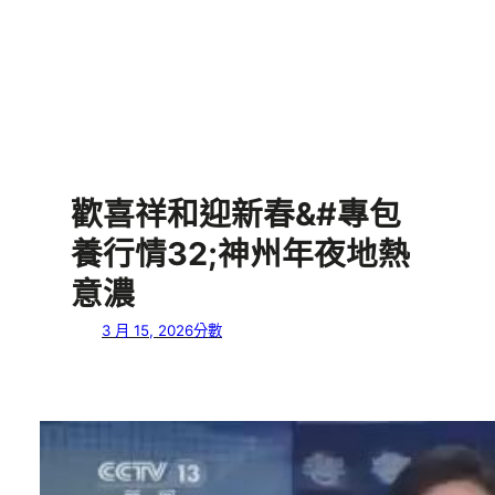
歡喜祥和迎新春&#專包
養行情32;神州年夜地熱
意濃
3 月 15, 2026
分數