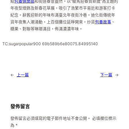
點
包養俱樂部
和街道春意盎然。以“駿馬迎春賀新歲”為主題的
年夜型燈飾及新春花草展，吸引了浩繁市平易近和游客打卡
紀念。辭舊迎新的年味布滿臺北年夜街冷巷。迪化街傳統年
貨年夜集人潮涌動，上百個攤位延睜開來，炒貨
包養故事
、
糖果、對聯等琳瑯滿目，佈滿濃濃年味。
TC:sugarpopular900 69b589b6e80075.84995140
←
上一篇
下一篇
→
發佈留言
發佈留言必須填寫的電子郵件地址不會公開。
必填欄位標示
為
*