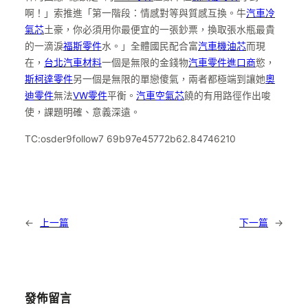
啊！」索推進「第一階段：情感對等與質感互換。牛
汽車冷
氣芯
土豪，你必須用你最便宜的一張鈔票，換取張水瓶最貴
的一滴淚
福斯零件
水。」全體國民配合富
汽車機油芯
而現
在，
台北汽車材料
一個是無限的金錢物
汽車零件進口商
慾，
斯柯達零件
另一個是無限的單戀傻氣，兩者都極端到讓她
奧
迪零件
無法
VW零件
平衡。
汽車空氣芯
饒的有用路徑作出唆
使，課題明確、意義深遠。
TC:osder9follow7 69b97e45772b62.84746210
←
上一篇
下一篇
→
發佈留言