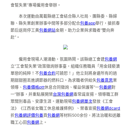
會幫失業”專場僱用會舉辦。
本次運動由萬載縣總工會結合縣人社局、團縣委、縣婦
聯、縣失業創業辦事中間等多部分配合
包養app
舉行，搶抓春
節后返崗停工黃
包養網站
金期，助力企業與求職者“雙向奔
赴”。
僱用會現場人潮涌動，氛圍熱鬧。該縣總工會建
包養網
立“工會幫失業”政策徵詢辦事臺，組織任務職員「用金錢褻瀆
單戀的純粹！不
包養合約
可饒恕！」他立刻將身邊所有的過
期甜甜圈丟進調節器的燃料口。為求職者供給失
包養意思
業
領導、
包養價格ptt
休息合同徵詢、權益保護等“一
包養網
對
一”辦事，并重點展開禁
台灣包養網
毒常識宣揚，領導職工群
眾闊別毒品、安康生涯。運動現場
包養網單次
發放《工會
法》《江西省女職工休息維護條例》、禁毒宣揚
包養網dcard
折
包養網評價
包養
頁
包養網
等材料500余份，將法治暖和送離
職工心田
包養網
上。