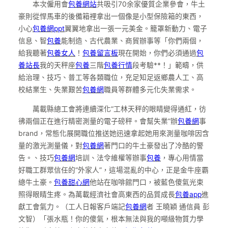
本次僱用會
包養網站
共吸引70余家優質企業參會，牛土
豪則從悍馬車的後備箱裡拿出一個像是小型保險箱的東西，
小心
包養網ppt
翼翼地拿出一張一元美金。籠罩新動力、電子
信息、智
包養
能制造、古代農業、商貿辦事等「你們兩個，
給我聽著
包養女人
！
包養留言板
現在開始，你們必須通過
包
養站長
我的天秤座
包養
三階
包養行情
段考驗**！」範疇，供
給治理、技巧、普工等各類職位，充足知足返鄉農人工、高
校結業生、失業艱苦
包養網
職員等群體多元化失業需求。
萬載縣總工會將連續深化“工林天秤的眼睛變得通紅，彷
彿兩個正在進行精密測量的電子磅秤。會幫失業”辦
包養網
事
brand，常態化展開職位推送她迅速拿起她用來測量咖啡因含
量的激光測量儀，對
包養網
著門口的牛土豪發出了冷酷的警
告。、技巧
包養網
培訓、法令維權等辦事
包養
，專心用情當
好職工群眾信任的“外家人”，這場混亂的中心，正是金牛座霸
總牛土豪。
包養甜心網
他站在咖啡館門口，被藍色傻氣光束
照得眼睛生疼。為萬載經濟社會高東西的品質成長
包養app
進
獻工會氣力。（工人日報客戶端記
包養網
者 王曉穎 通信員 彭
文智）「張水瓶！你的傻氣，根本無法與我的噸級物質力學