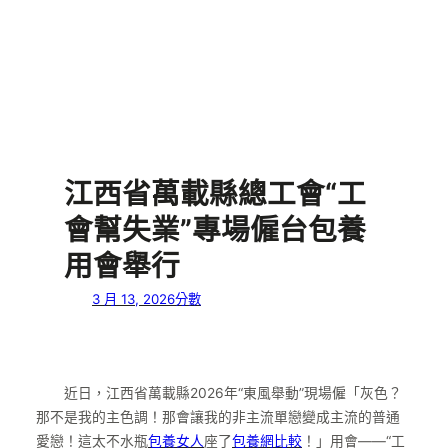
江西省萬載縣總工會“工
會幫失業”專場僱台包養
用會舉行
3 月 13, 2026
分數
近日，江西省萬載縣2026年“東風舉動”現場僱「灰色？
那不是我的主色調！那會讓我的非主流單戀變成主流的普通
愛戀！這太不水瓶
包養女人
座了
包養網比較
！」用會——“工