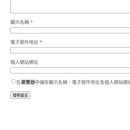
顯示名稱
*
電子郵件地址
*
個人網站網址
在
瀏覽器
中儲存顯示名稱、電子郵件地址及個人網站網