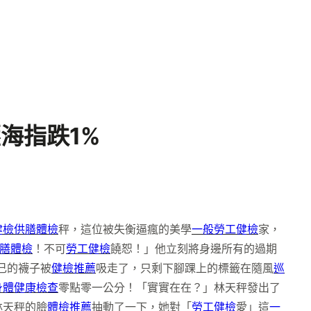
海指跌1%
健檢
供膳體檢
秤，這位被失衡逼瘋的美學
一般勞工健檢
家，
膳體檢
！不可
勞工健檢
饒恕！」他立刻將身邊所有的過期
己的襪子被
健檢推薦
吸走了，只剩下腳踝上的標籤在隨風
巡
身體健康檢查
零點零一公分！「實實在在？」林天秤發出了
林天秤的臉
體檢推薦
抽動了一下，她對「
勞工健檢
愛」這
一