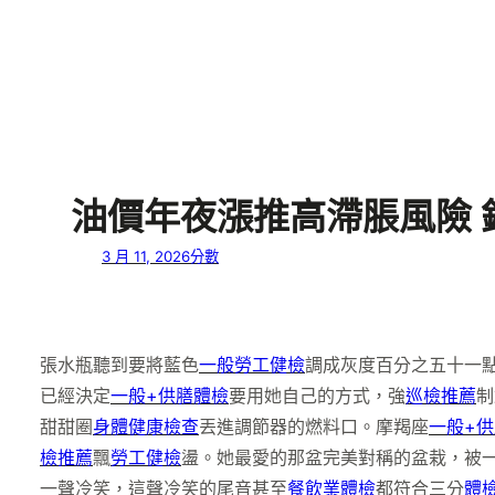
油價年夜漲推高滯脹風險 
3 月 11, 2026
分數
張水瓶聽到要將藍色
一般勞工健檢
調成灰度百分之五十一
已經決定
一般+供膳體檢
要用她自己的方式，強
巡檢推薦
制
甜甜圈
身體健康檢查
丟進調節器的燃料口。摩羯座
一般+
檢推薦
飄
勞工健檢
盪。她最愛的那盆完美對稱的盆栽，被
一聲冷笑，這聲冷笑的尾音甚至
餐飲業體檢
都符合三分
體