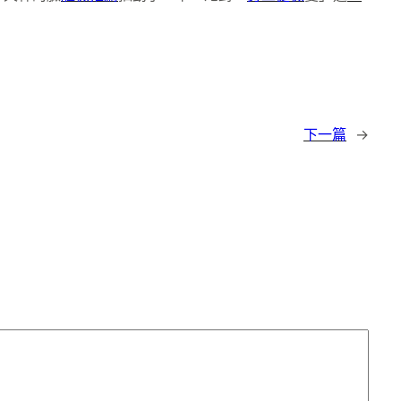
下一篇
→