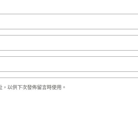
址，以供下次發佈留言時使用。