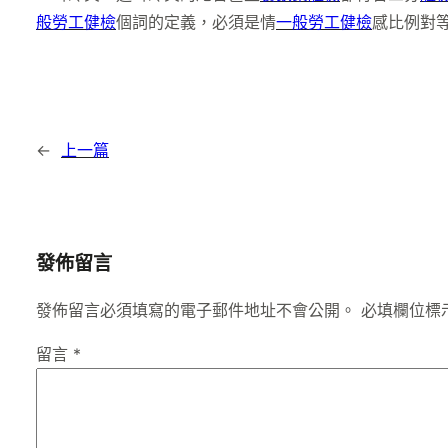
般勞工健檢
個詞的定義，必須是情
一般勞工健檢
感比例對
←
上一篇
發佈留言
發佈留言必須填寫的電子郵件地址不會公開。
必填欄位標
留言
*