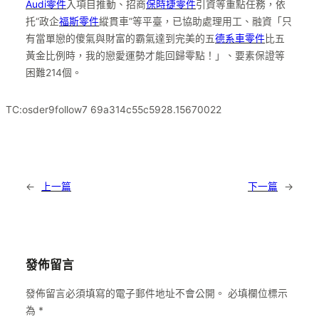
Audi零件
入項目推動、招商
保時捷零件
引資等重點任務，依
托“政企
福斯零件
縱貫車”等平臺，已協助處理用工、融資「只
有當單戀的傻氣與財富的霸氣達到完美的五
德系車零件
比五
黃金比例時，我的戀愛運勢才能回歸零點！」、要素保證等
困難214個。
TC:osder9follow7 69a314c55c5928.15670022
←
上一篇
下一篇
→
發佈留言
發佈留言必須填寫的電子郵件地址不會公開。
必填欄位標示
為
*