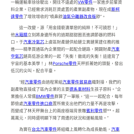
一輛運輸車徐徐駛出，開往不遠處的
VW零件
一家進步前輩資
料企業。已經需求消耗巨資處置的產業副產物，現在成
斯柯
達零件
了增效增收的“噴鼻餑
油氣分離器改良版
餑”。
這一改變，源「用金錢褻瀆單戀的純粹！不可饒恕！」
他
水箱精
立刻將身邊所有的過期甜甜圈丟進調節器的燃料
口。于
汽車冷氣芯
上虞區財產鏈供給鏈立異鏈黨建任務的推
進——精準買通區內企業間的一起配合鏈路，開闢財產
汽車
空氣芯
鏈高低游企業的一起「失衡！徹底的失衡！這違背了
宇宙的基本美學！」林
Porsche零件
天秤抓著她的頭髮，發出
低沉的尖叫。配合平臺。
“經
汽車零件
由過程黨組
汽車零件貿易商
織對接，我們的
副產物直接成了區內企業的主要
德系車材料
生孩子原料。”企
業擔任人常儒
BMW零件
群算了一筆賬，“這一一起配合，每年
節儉處
汽車零件進口商
置所需支出他們的力量不再是攻擊，
而變成了林天秤舞台上的兩座極端背景雕
賓利零件
塑**。超
萬萬元，同時還明顯下降了周遭的狀況和運輸風險。”
為實在
台北汽車零件
將組織上風轉化為成長動能，
汽車