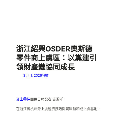
浙江紹興OSDER奧斯德
零件商上虞區：以黨建引
領財產鏈協同成長
3 月 1, 2026
分數
賓士零件
國民日報記者 竇瀚洋
在浙江省杭州灣上虞經濟技巧開闢區新和成上虞基地，