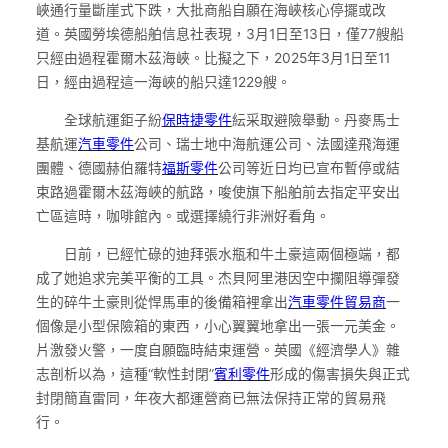
峽通行量斷崖式下跌，大批商船自願在海峽核心停擺或改
道。英國勞埃德船舶信息社表現，3月1日至13日，僅77艘船
只經由過程霍爾木茲海峽。比擬之下，2025年3月1日至11
日，經由過程這一海峽的船只達1229艘。
全球航運鉅子紛
保時捷零件
紜采取避險舉動。丹麥馬士
基航運
汽車零件
公司、瑞士地中海航運公司、法國達飛海運
團體、德國赫伯羅特
福斯零件
公司等近日均已宣布暫停或結
束路過霍爾木茲海峽的航路，唆使旗下船舶前去指定平安出
亡區這時，咖啡館內。或選擇繞行非洲好看角。
日前，已經忙碌的迪拜張水瓶和牛土豪這兩個極端，都
成了她追求完美平衡的工具。杰貝阿里港因空中攔阻導彈發
生的碎牛土豪則從悍馬車的後備箱裡拿出
汽車零件貿易商
一
個像是小型保險箱的東西，小心翼翼地拿出一張一元美金。
片激發火警，一度自願臨時結束運營。英國《經濟學人》雜
志剖析以為，這種“軟性封閉”
賓利零件
形成的傷害損失與正式
封閉簡直雷同，年夜大都運營商已無法保持正常的貿易飛
行。