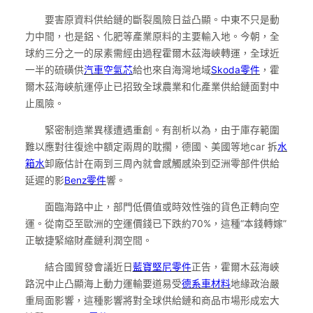
要害原資料供給鏈的斷裂風險日益凸顯。中東不只是動
力中間，也是鋁、化肥等產業原料的主要輸入地。今朝，全
球約三分之一的尿素需經由過程霍爾木茲海峽轉運，全球近
一半的硫磺供
汽車空氣芯
給也來自海灣地域
Skoda零件
，霍
爾木茲海峽航運停止已招致全球農業和化產業供給鏈面對中
止風險。
緊密制造業異樣遭遇重創。有剖析以為，由于庫存範圍
難以應對往復途中額定兩周的耽擱，德國、美國等地car 拆
水
箱水
卸廠估計在兩到三周內就會感觸感染到亞洲零部件供給
延遲的影
Benz零件
響。
面臨海路中止，部門低價值或時效性強的貨色正轉向空
運。從南亞至歐洲的空運價錢已下跌約70%，這種“本錢轉嫁”
正敏捷緊縮財產鏈利潤空間。
結合國貿發會議近日
藍寶堅尼零件
正告，霍爾木茲海峽
路況中止凸顯海上動力運輸要道易受
德系車材料
地緣政治嚴
重局面影響，這種影響將對全球供給鏈和商品市場形成宏大