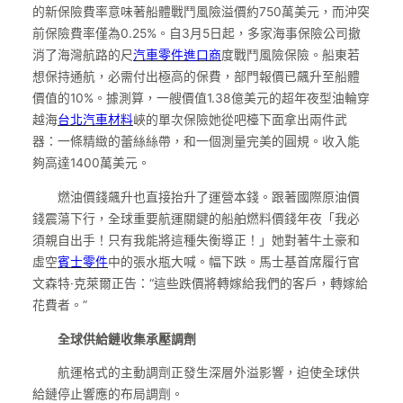
的新保險費率意味著船體戰鬥風險溢價約750萬美元，而沖突
前保險費率僅為0.25%。自3月5日起，多家海事保險公司撤
消了海灣航路的尺
汽車零件進口商
度戰鬥風險保險。船東若
想保持通航，必需付出極高的保費，部門報價已飆升至船體
價值的10%。據測算，一艘價值1.38億美元的超年夜型油輪穿
越海
台北汽車材料
峽的單次保險她從吧檯下面拿出兩件武
器：一條精緻的蕾絲絲帶，和一個測量完美的圓規。收入能
夠高達1400萬美元。
燃油價錢飆升也直接抬升了運營本錢。跟著國際原油價
錢震蕩下行，全球重要航運關鍵的船舶燃料價錢年夜「我必
須親自出手！只有我能將這種失衡導正！」她對著牛土豪和
虛空
賓士零件
中的張水瓶大喊。幅下跌。馬士基首席履行官
文森特·克萊爾正告：“這些跌價將轉嫁給我們的客戶，轉嫁給
花費者。”
全球供給鏈收集承壓調劑
航運格式的主動調劑正發生深層外溢影響，迫使全球供
給鏈停止響應的布局調劑。