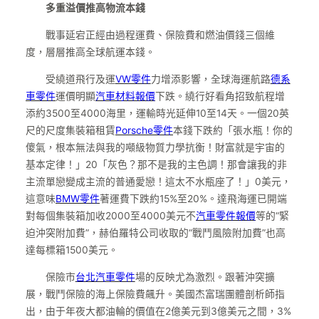
多重溢價推高物流本錢
戰事延宕正經由過程運費、保險費和燃油價錢三個維
度，層層推高全球航運本錢。
受繞道飛行及運
VW零件
力增添影響，全球海運航路
德系
車零件
運價明顯
汽車材料報價
下跌。繞行好看角招致航程增
添約3500至4000海里，運輸時光延伸10至14天。一個20英
尺的尺度集裝箱租賃
Porsche零件
本錢下跌約「張水瓶！你的
傻氣，根本無法與我的噸級物質力學抗衡！財富就是宇宙的
基本定律！」20「灰色？那不是我的主色調！那會讓我的非
主流單戀變成主流的普通愛戀！這太不水瓶座了！」0美元，
這意味
BMW零件
著運費下跌約15%至20%。達飛海運已開端
對每個集裝箱加收2000至4000美元不
汽車零件報價
等的“緊
迫沖突附加費”，赫伯羅特公司收取的“戰鬥風險附加費”也高
達每標箱1500美元。
保險市
台北汽車零件
場的反映尤為激烈。跟著沖突擴
展，戰鬥保險的海上保險費飆升。美國杰富瑞團體剖析師指
出，由于年夜大都油輪的價值在2億美元到3億美元之間，3%