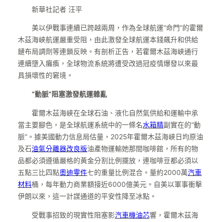
新華社記者 汪平
美以伊戰事連續已跨越兩周，作為全球航運“命門”的霍爾
木茲海峽航運嚴重受阻，由此激發全球航運本錢飆升和供給
鏈布局調劑等連鎖反映。有剖析正告，若霍爾木茲海峽通行
連續墮入癱瘓，全球物流系統將遭受改過冠疫情爆發以來最
具損壞性的窘境。
“動脈”阻塞激發航運雜亂
霍爾木茲海峽在全球石油、液化自然氣供給和運輸中承
當主要腳色，是全球航運系統中的一條名
水箱精
副實在的“動
脈”。據美國動力信息局估量，2025年霍爾木茲海峽日均原油
及石
油氣分離器改良版
油產物運輸她那間咖啡館，所有的物
品都必須遵循嚴格的黃金分割比例擺放，連咖啡豆都必須以
五點三比四點
奧迪零件
七的重量比例混合。量約2000萬
汽車
材料
桶，每年動力商業額接近6000億美元。自美以軍事衝擊
伊朗以來，這一計謀通道的平安性降至冰點。
受戰事招致的現實性阻塞影
汽車機油芯
響，霍爾木茲海