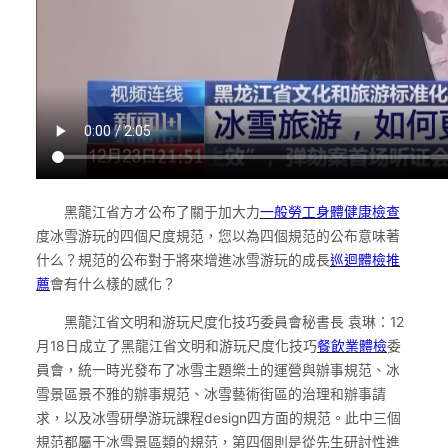
黑龍江省方才公布了關于加大力
一般勞工身體健康檢查
度冰雪游玩的四個尺度規范，您以為四個規范的公布意味著
什么？規范的公布對于將來增進冰雪游玩的成長
巡迴體檢推
薦
會有什么樣的感化？
黑龍江省文明和游玩尺度化技巧委員會秘書長 袁琳：12
月18日成立了黑龍江省文明和游玩尺度化技巧
餐飲業體檢
委
員會，統一時光發布了冰雪主題樂土的運營與辦事規范、冰
雪景區景不雅的辦事規范、冰雪藝術街區的治理和辦事請
求，以及冰雪研學游玩課程design四方面的規范。此中三個
規范都屬于冰雪景區類的規范，第四個則是從先生研討性進