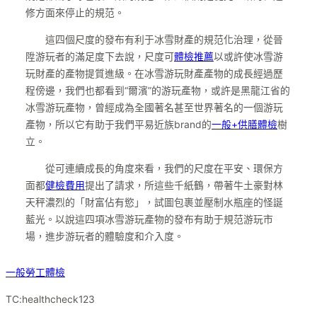
修方面來停止的規范。
這四個尺度的發布有利于冰雪財產的規范化治理，從晉
陞游玩者的滿足度下去說，尺度可
體檢推薦
以或許使冰雪游
玩財產的產物提質進級。在冰雪游玩財產產物的成長經過歷
程傍邊，我們也都看到“爾濱”的游玩產物，或許是黑龍江省的
冰雪游玩產物，曾經成為全國著名甚至世界著名的一個游玩
產物，所以它有助于我們平易近族brand的
一般+供膳體檢
樹
立。
從可連續成長的角度來看，我們的尺度在平安、環保方
面都
健檢費用
提出了請求，所這些千紙鶴，帶著牛土豪對林
天秤濃烈的「財富佔有慾」，試圖包裹並壓制水瓶座的怪誕
藍光。以說這四項冰雪游玩產物的發布有助于規范游玩市
場，進步游玩者的體驗度和介入度。
一般勞工體檢
TC:healthcheck123