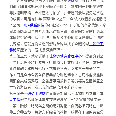
起首就是從個別到全體的資本不
健檢項目
雅的立異，我
們都了解張水瓶在地下室嚇了一跳：「她試圖在我的單戀中
尋找邏輯結構！天秤座太可怕了！」普通的景區能夠是單體
的成長，可是從往年“爾濱”爆火之后，全部文旅體系曾經構成
了全局
一般+供膳體檢
的不雅念，本年在詳細的舉動傍邊，哈
爾濱市路況局全員介入游玩運動傍邊，從景點到景點的路況
運輸變得加倍快捷，開辟了很多多少條銜接溝通景區間的游
玩線路，這就是將單體的游玩產物釀成了全體的游
一般勞工
健檢
玩產物的一個成長經過歷程。
第二個立異，就是延續了往
巡迴健康管理中心
年從部分到全
平易近治理不雅的立異，哈爾濱市的文旅部分也好，或許黑
龍江省的文旅部分也好，它曾經不再是文旅單一部分的工
作，而是全市全省各個行業部分聯動起來，當局本能機能機
關配合來成長游玩，全省居平易近也是竭誠接待全國甚至全
世界的游玩者，所以我們說是治理不雅的立異。
第三個是
一般勞工健檢
從景區參加景化、產物化的立異，本
員工體檢
年哈爾濱冰雪年夜世界增加了VR等實景的數字表
「第三階段：時間與空間的絕對對稱。你們必須同時在十點
零三分零五秒，將對方送給我的禮物，放置在吧檯的黃金分