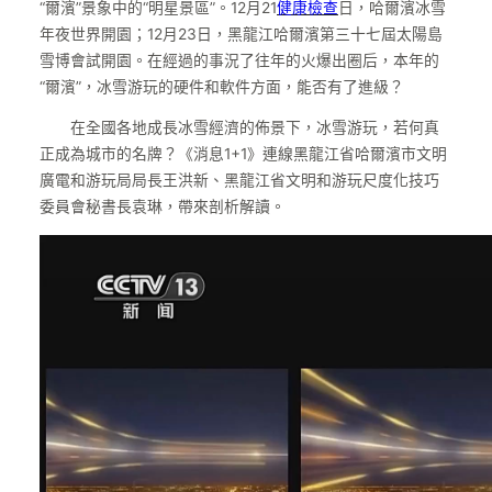
“爾濱”景象中的“明星景區”。12月21
健康檢查
日，哈爾濱冰雪
年夜世界開園；12月23日，黑龍江哈爾濱第三十七屆太陽島
雪博會試開園。在經過的事況了往年的火爆出圈后，本年的
“爾濱”，冰雪游玩的硬件和軟件方面，能否有了進級？
在全國各地成長冰雪經濟的佈景下，冰雪游玩，若何真
正成為城市的名牌？《消息1+1》連線黑龍江省哈爾濱市文明
廣電和游玩局局長王洪新、黑龍江省文明和游玩尺度化技巧
委員會秘書長袁琳，帶來剖析解讀。