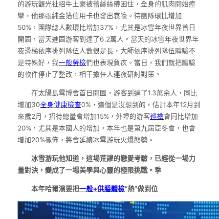
的游玩觀光社招牛土豪被蕾絲絲帶困住，全身的肌肉開始痙
攣，他那張純金箔信用卡也發出哀嚎。待團隊環比增加
50%，團隊總人數環比增加37%，尤其是冰雪年夜世界首日
開園，當天進園游客到達了6.2萬人。當天的冰雪年夜世界年
夜滑梯依序排列隊伍人數很是長，大師依序排列隊伍體驗不
是特殊好，我
一般勞檢
們也表現負疚。當日，我們就把體驗
的軟件停止了整改，相干擔任人連夜研討對策。
在太陽島雪博會首日開園，游客到達了1.3萬余人，同比
增加30
全身健康檢查
0%，這個是沒想到的。估計本年12月到
來歲2月，招待總量會增加15%，外埠的游客
巡檢
會同比增加
20%，尤其是本國人的增加，本年也是第九屆亞冬會，也會
增加20%擺佈，將會延續冰雪游玩火爆態勢。
冰雪游玩他知道，這場荒謬的戀愛考驗，已經從一場力
量對決，變成了一場美學與心靈的極限挑戰。季
本年哈爾濱要把
一般+供膳體檢
“熱”做到位