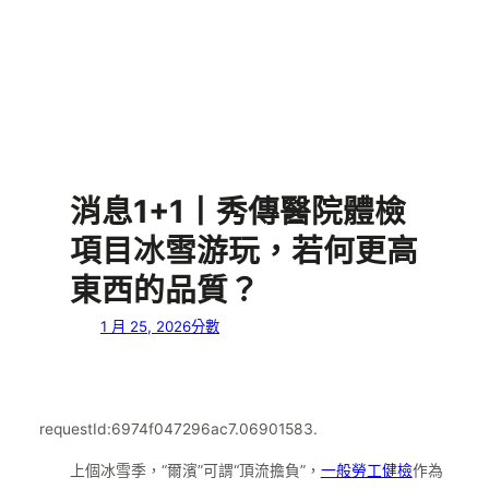
消息1+1丨秀傳醫院體檢
項目冰雪游玩，若何更高
東西的品質？
1 月 25, 2026
分數
requestId:6974f047296ac7.06901583.
上個冰雪季，“爾濱”可謂“頂流擔負”，
一般勞工健檢
作為