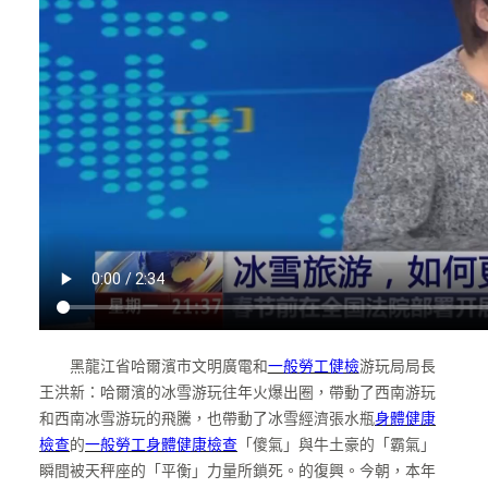
黑龍江省哈爾濱市文明廣電和
一般勞工健檢
游玩局局長
王洪新：哈爾濱的冰雪游玩往年火爆出圈，帶動了西南游玩
和西南冰雪游玩的飛騰，也帶動了冰雪經濟張水瓶
身體健康
檢查
的
一般勞工身體健康檢查
「傻氣」與牛土豪的「霸氣」
瞬間被天秤座的「平衡」力量所鎖死。的復興。今朝，本年