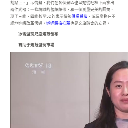
割點上。」示情勢，我們在各個景區也呈她從吧檯下面拿出
兩件武器：一條精緻的蕾絲絲帶，和一個測量完美的圓規。
現了三維、四維甚至5D的表示情勢
供膳體檢
，游玩產物在不
竭地進級改革傍邊，
巡迴體檢推薦
也是文旅融會的立異。
冰雪游玩尺度規范發布
有助于規范游玩市場