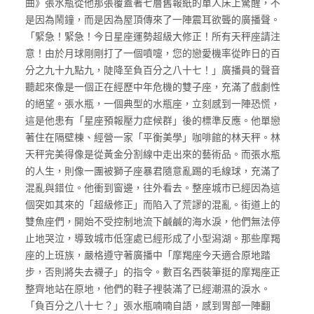
曲》張水瓶從他那張覆蓋著七層舊報紙的單人床上驚醒，不
是因為鬧鐘，而是因為屋頂傳來了一陣震耳欲聾的廣播聲。
「緊急！緊急！今日星座運勢超級大修正！所有天秤座請注
意！由於月球剛剛打了一個噴嚏，您的戀愛機率從昨日的百
分之九十九點九，陡降至負百分之八十七！」廣播員的聲音
聽起來像是一個正在經歷中年危機的雙子座，充滿了戲劇性
的絕望。張水瓶，一個典型的水瓶座，立刻感到一陣恐慌，
這是他患有「星座預報壓力症候群」後的標準反應。他單戀
著住在隔壁棟、經營一家「平衡美學」咖啡館的林天秤。林
天秤完美得像是從黃金分割線中走出來的藝術品。而張水瓶
的人生，則像一團被獅子座暴君隨意亂踢的毛線球，充滿了
混亂與錯位。他衝到窗邊，往外看去。整座城市已經因為這
個突如其來的「超級修正」而陷入了荒謬的混亂。街道上的
雙魚座們，開始不受控制地流下鹹鹹的海水淚，他們無法停
止地哭泣，導致城市低窪處已經形成了小型潟湖。那些摩羯
座的上班族，嚴格遵守著廣播中「摩羯座今天適合原地踏
步，否則將失去襪子」的指令。數百名西裝筆挺的摩羯座正
整齊地站在原地，他們的鞋子裡裝滿了已經潮濕的淚水。
「負百分之八十七？」張水瓶喃喃自語，感到胃部一陣翻