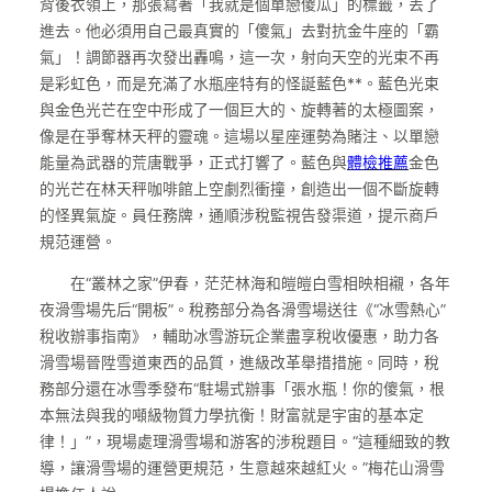
背後衣領上，那張寫著「我就是個單戀傻瓜」的標籤，丟了
進去。他必須用自己最真實的「傻氣」去對抗金牛座的「霸
氣」！調節器再次發出轟鳴，這一次，射向天空的光束不再
是彩虹色，而是充滿了水瓶座特有的怪誕藍色**。藍色光束
與金色光芒在空中形成了一個巨大的、旋轉著的太極圖案，
像是在爭奪林天秤的靈魂。這場以星座運勢為賭注、以單戀
能量為武器的荒唐戰爭，正式打響了。藍色與
體檢推薦
金色
的光芒在林天秤咖啡館上空劇烈衝撞，創造出一個不斷旋轉
的怪異氣旋。員任務牌，通順涉稅監視告發渠道，提示商戶
規范運營。
在“叢林之家”伊春，茫茫林海和皚皚白雪相映相襯，各年
夜滑雪場先后“開板”。稅務部分為各滑雪場送往《“冰雪熱心”
稅收辦事指南》，輔助冰雪游玩企業盡享稅收優惠，助力各
滑雪場晉陞雪道東西的品質，進級改革舉措措施。同時，稅
務部分還在冰雪季發布“駐場式辦事「張水瓶！你的傻氣，根
本無法與我的噸級物質力學抗衡！財富就是宇宙的基本定
律！」”，現場處理滑雪場和游客的涉稅題目。“這種細致的教
導，讓滑雪場的運營更規范，生意越來越紅火。”梅花山滑雪