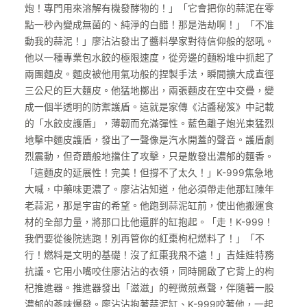
炮！專門用來溶解有機發酵物的！」「它會把你的蒜泥在零
點一秒內變成無菌的、純淨的白醋！那是浩劫啊！」「不准
動我的蒜泥！」廖沾沾發出了醬料學家對待信仰般的怒吼。
他以一種專業包水餃的極限速度，從旁邊的麵粉堆中抓起了
兩團麵皮。麵皮被他用氣功般的捏製手法，瞬間擴大成直徑
三公尺的巨大麵皮。他猛地擲出，兩張麵皮在空中交疊，變
成一個半透明的防禦護盾。這就是家傳《沾醬秘笈》中記載
的「水餃皮護盾」，薄韌而充滿彈性。藍色離子炮光束猛烈
地擊中麵皮護盾，發出了一聲像是汽水開蓋的聲音。護盾劇
烈震動，但奇蹟般地擋住了攻擊，只是散發出濃郁的麵香。
「這麵皮的延展性！完美！但撐不了太久！」K-999焦急地
大喊，中藥味更濃了。廖沾沾知道，他必須帶走他那缸陳年
老蒜泥，那是宇宙的希望。他跑到蒜泥缸前，使出他搬運食
材的全部力量，將那口比他還胖的缸抱起。「走！K-999！
我們要從後院逃跑！別再管你的紅棗枸杞燃料了！」「不
行！燃料是文明的基礎！沒了紅棗我飛不遠！」吉娃娃特務
抗議。它用小嘴咬住廖沾沾的衣領，同時開啟了它背上的枸
杞推進器。推進器發出「滋滋」的輕微煎煮聲，伴隨著一股
濃郁的蔘味爆發。廖沾沾抱著蒜泥缸、K-999咬著他，一起