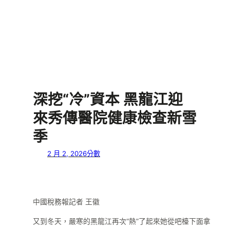
深挖“冷”資本 黑龍江迎
來秀傳醫院健康檢查新雪
季
2 月 2, 2026
分數
中國稅務報記者 王徽
又到冬天，嚴寒的黑龍江再次“熱”了起來她從吧檯下面拿