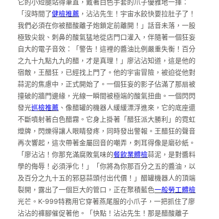
它的小短腿站得筆直，戴著白色手套的爪子優雅地一揮：
「沒時間了
健檢推薦
，沾沾先生！宇宙水餃快要拉肚子了！
我們必須在你被醋酸離子炮鎖定前離開！」話音未落，一股
極致尖銳、刺鼻的酸氣猛地從店門口灌入，伴隨著一個狂妄
自大的電子音效：「警告！這裡的醬油比例嚴重失衡！百分
之九十九點九九的醋，才是真理！」廖沾沾知道，這是他的
宿敵，王醋狂，已經找上門了。他的宇宙冒險，被迫從他對
蒜泥的焦慮中，正式開始了。一個狂妄的影子佔滿了那扇被
撞破的牆門邊緣，光線一瞬間被極端的酸氣扭曲。一個閃閃
發光
巡檢推薦
、像醋罐的機器人緩緩漂浮進來，它的底座還
不斷噴射著白色醋霧。它身上掛著「醋狂派大勝利」的霓虹
燈牌，閃爍得讓人眼睛發疼，同時發出警報。王醋狂的聲音
再次響起，這次帶著金屬回音的嘲弄，刺耳得像是磨砂紙。
「廖沾沾！你那充滿腐敗氣味的
餐飲業體檢
蒜泥，是對醬料
學的侮辱！必須淨化！」「你將為你那百分之五的醬油，以
及百分之九十五的邪惡蒜頭付出代價！」醋罐機器人的頂端
裂開，露出了一個巨大的管口，正在聚積藍色
一般勞工體檢
光芒。K-999特務用它穿著燕尾服的小爪子，一把抓住了廖
沾沾的褲腳催促著他。「快點！沾沾先生！那是醋酸離子