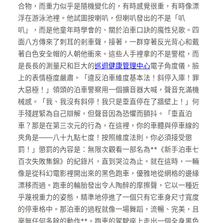
合物，而重力似乎是隨機變化的，有時感覺很重，有時像漂
浮在游泳池裡。他試圖按喇叭，但喇叭發出的不是「叭
叭」，而是他童年時學會的、關於泊車口訣的魔性兒歌。四
面八方傳來了刺耳的剎車聲，接著，一群穿著反光背心和戴
著白色安全帽的人朝他衝來。這些人手裡拿的不是警棍，而
是長長的測量尺和巨大的
巡迴健康管理中心
電子角度儀，臉
上的表情極度嚴肅。「違反泊車維度基本法！斜停入庫！罪
大惡極！」領頭的泊車警察用一個擴音器大喊，聲音充滿機
械感。「我、我沒有斜停！我只是垂直停在了牆壁上！」何
手殘趕緊為自己辯解，但聲音因為恐懼而顫抖。「垂直泊
車？那是在第三次元的行為，在這裡，你的車體與停車線的
夾角是——八十九點七度！按照維度法則，你必須接受懲
罰！」懲罰的內容是：無限次觀看一部名為**《新手泊車七
百次失敗集錦》的紀錄片，直到哭泣為止。就在這時，一輛
像是從科幻電影裡開出來的黑色跑車，優雅地從網格的邊緣
漂移而過。跑車的輪胎發出令人陶醉的摩擦聲，它以一種近
乎蔑視重力的姿態，精準地停進了一個只有它車身尺寸寬度
的停車格中。那泊車的過程就像一場舞蹈，流暢、完美，且
毫無任何多餘的動作**。跑車的駕駛座上走出一個全身黑色