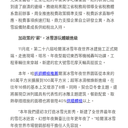
到達了崩潰的邊緣。務總局黑龍江省稅務局領導全省稅務體
系靠前辦事，周全推進稅費政策精準支撐、稅費訴求直聯呼
應、稅費事項疾速打點，鼎力支撐企業自立研發立異，為冰
雪設備財產成長供給稅出入持。
加政策的“薪”，冰雪游玩體驗進級
11月底，第二十六屆哈爾濱冰雪年夜世界冰建施工正式開
端。走進現場，塔吊、年夜型裁切東西等機械轟叫功課，工
程車輛往來穿越，新建的宏大號雪花摩天輪高挺拔立。
本年，哈
巡迴體檢推薦
爾濱冰雪年夜世界園區從本來的
80萬平方米擴展到100萬平方米；超等冰滑梯煥新進級，在
往年16條的基本上又增添了8條。同時，契合亞冬會主題，還
將展現亞洲列國具有代表性的冰雕主題建筑，餐飲配套、取
熱舉措措施的面積也將晉陞40%
供膳體檢
以上。
“本年我們還初次打造冰雪光影秀，新建了全世界最年夜
的雪花冰迷宮，幻想年夜舞臺比往年更年夜了。”哈爾濱冰雪
年夜世界市場營銷部相干擔任人先容說。