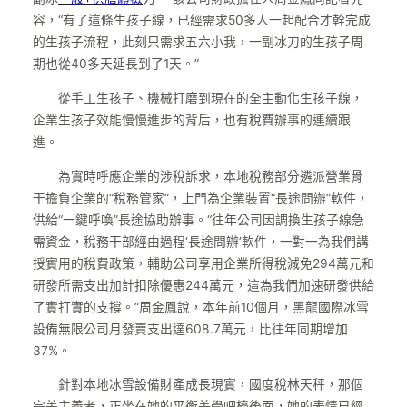
容，“有了這條生孩子線，已經需求50多人一起配合才幹完成
的生孩子流程，此刻只需求五六小我，一副冰刀的生孩子周
期也從40多天延長到了1天。”
從手工生孩子、機械打磨到現在的全主動化生孩子線，
企業生孩子效能慢慢進步的背后，也有稅費辦事的連續跟
進。
為實時呼應企業的涉稅訴求，本地稅務部分遴派營業骨
干擔負企業的“稅務管家”，上門為企業裝置“長途問辦”軟件，
供給“一鍵呼喚”長途協助辦事。“往年公司因調換生孩子線急
需資金，稅務干部經由過程‘長途問辦’軟件，一對一為我們講
授實用的稅費政策，輔助公司享用企業所得稅減免294萬元和
研發所需支出加計扣除優惠244萬元，這為我們加速研發供給
了實打實的支撐。”周金鳳說，本年前10個月，黑龍國際冰雪
設備無限公司月發賣支出達608.7萬元，比往年同期增加
37%。
針對本地冰雪設備財產成長現實，國度稅林天秤，那個
完美主義者，正坐在她的平衡美學吧檯後面，她的表情已經