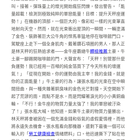
叫，接著，彈珠臺上的燈光開始瘋狂閃爍，發出警告。「能
量超載！檢測到極致純粹的單戀能量！目標：提升天秤座運
勢！」在機器的頂部，一個巨大的、像彩虹一樣的光束筆直
地射向天空。然而，就在光束衝出屋頂的一瞬間，一輛塗滿
了金色、裝飾著巨大公牛角的悍馬車猛地停在咖啡館門口。
駕駛座上走下一個全身肌肉、戴著鑽石項圈的男人，那人正
是林天秤的狂熱追求者——金牛座霸總牛
體檢推薦
土豪。牛
土豪一腳踢開咖啡館的門，大聲宣布：「天秤！別管那什麼
負運勢！我已經用一百噸的純金箔買下了今天所有的壞運
氣！」「從現在開始，你的運勢由我主宰！我的金錢，就是
你的正面能量！」牛土豪的行為，讓張水瓶的光束在空中瞬
間扭曲，與一種夾雜著銅臭味的金色光芒對撞。天空開始下
起了荒謬的雨。雨點不是水，而是閃耀著淚光的小小黃銅齒
輪。「不行！金牛座的物質力量太強了！我的單戀被汙染
了！」張水瓶大喊。他知道，如果牛土豪的物質力量勝出，
林天秤將會被困在一個充滿金錢和俗氣的虛假愛情裡，而他
將永遠失去機會。張水瓶看向那機器，還剩下最後一個可以
輸入的「
勞工健康檢查
情緒燃料」口。他迅速撕下了貼在他