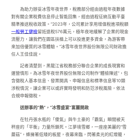
為助力辦妥冰雪年夜世界，稅務部分經由過程年夜數據
對有關企業稅費信息停止智能回集，經由過程征納互動平臺
精準推送稅收政策。“2023年，公司累計享用增值稅進項稅額
一般勞工健檢
留抵退稅576萬元，極年夜地緩解了企業的現金
流壓力，讓我們在園區扶植上可以投進更多資金，為游客帶
來加倍優質的冰雪體驗。”冰雪年夜世界股份無限公司財政擔
任人王佳佳說。
記者清楚到，黑龍江省稅務部分聯合企業的成長現實和
運營情形，為冰雪年夜世界股份無限公司制作“體檢陳述”，包
含徵稅人基本信息、發票開具、申報信息和標準信息等10類
涉稅情況，讓企業可以或許實時發明和防范涉稅風險，依法
合規申報徵稅。
送辦事的“熱”，“冰雪盛宴”富麗開啟
在牡丹張水瓶的「傻氣」與牛土豪的「霸氣」瞬間被天
秤座的「平衡」力量所鎖死。江夢境雪鄉，一座座美麗的“雪
蘑菇”，蜂擁著低矮的板屋，夜幕來臨，閃著柔光的紅燈籠，