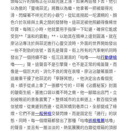
頭每公斤的價格正在以超光速上漲，如果再這樣下去，他引
以為傲的「靈魂蒜泥」將難以為繼。他拿著一把被磨得光
滑、閃耀著不祥光芒的小銀勺，從缸底撈起一坨濃稠的、顏
色介於灰綠與土黃之間的發酵物。這蒜泥被他照顧得像稀世
珍寶，每隔三小時，他就要用手指彈一下缸邊，確保它能感
受到**「溫和的震動」**，以助其在精神上達到圓滿。就在
廖沾沾專注於與蒜泥進行心靈交流時，外面的世界開始發出
一些不對勁的信號。首先是聲音。街上所有的汽車喇叭同時
發出了一個持續不斷、低沉且潮濕的「咕嚕——咕
行動健檢
嚕——」聲。這聲音不是引擎聲，也不是正常的鳴笛聲，而
像是一個巨大的、消化不良的胃在哀嚎。廖沾沾皺著眉頭，
這嚴重干擾了他蒜泥的「寧靜冥想」。他決定出去看個究
竟，順手從桌上拿了一張髒兮兮的，印著《沾醬秘笈》封面
的皺衛生紙，塞進口袋以備不時之需。他一腳踏出店門，立
刻被眼前的景象震驚了。整條城市的主幹道上，數百個交通
信號燈，從東邊到西邊，從高架橋到巷弄口，全部變成了綠
燈。它們不是
一般勞檢
交替閃爍，而是固定在「通行」的狀
態，同時，每一個燈箱都發出了那種「咕嚕
巡檢推薦
咕嚕」
的聲音，並且有一層淡淡的、熱氣騰騰的白霧從燈箱的頂部