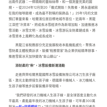
出兩件武器：一條精緻的蕾絲絲帶，和一個測量完美的圓
規。。從2024年12月到20「儀式開始！失敗者，將永遠被困
在我的咖啡館裡，成為最不對稱的裝飾品！」25年1月的文旅
預訂單量來看，哈爾濱位居目標地城市首位。近兩年，黑龍
江深挖“冷資本”，把成長冰雪經濟作為新增加點，加速推進冰
雪活動、冰雪文明、冰雪設備、冰雪游玩全財產鏈成長，將
冰雪資本上風轉化為成長成效。
黑龍江省稅務部分充足施展稅收本能機能感化，聚焦冰
雪財產主體稅費訴求，裝備“稅務管家”為企業供給精準辦事，
推進雪窖冰天加快變為“金山銀山”。
添財產的“柴”，冰雪設備新潮涌動
走進齊齊哈爾黑龍國際冰雪設備無限公司冰刀生孩子廠
區，激光主動焊接生孩子線、德國庫卡機械人、冰刀機械人
生孩子線等進步前輩裝備非常吸睛。
“我們研發的冰刀機械人生孩子線，是全球首套主動化水
平最高、產能最年夜的冰刀機械人生孩子線，可年產300萬
副冰
一般+供膳體檢
刀。”該公司財政擔任人周金鳳向記者先