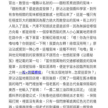
冒出，散發出一種難以名狀的——麵粉蒸煮過頭的氣味。
「麵粉焦慮？還是過度發酵？」廖沾沾是個醬料學家，對所
有食物相關的氣味都極度敏感。他聞出來了，這是一種只有
在極度巨大的麵團因為壓力過大而散發出的氣味。街上的行
人陷入了混亂。汽車不知道該走還是該停，因為無論從哪個
方向看，都是綠燈。一個穿著西裝的男人小心翼翼地把車停
在路中央，搖下車窗，對著紅綠燈大喊：「喂！你為什麼咕
嚕咕嚕？你倒是紅一下啊！我要向左轉！綠燈沒用啊！」廖
沾沾感覺到一陣心悸。這種氣味，這種不祥的「咕嚕」聲，
與他兒時聽到的家傳預言不謀而合。他想起家傳《沾醬秘
笈》裡記載的第一句：「當世間萬物的交通都被麵皮的氣味
籠罩，且燈號恒綠、聲如湯沸時，便是宇宙水餃臨界點到來
之時。
一般+供膳體檢
」「七點五個地球年…怎麼這麼快？」
廖沾沾猛地衝回店裡，衝到後廚，打開了一個藏在舊冰櫃後
面的暗門。暗門裡放著一個老舊的、像是古代金屬保險箱的
東西。他輸入了密碼：「一醬二醋三油四辣五蒜泥」（這是
醬料界的基礎公式，只有像他這樣的傳統派才會用）。保險
箱打開，裡面沒有黃金，只有一個閃爍著詭異紅色光芒的儀
器。這儀器很像一個老式的對講機，但頂部插著一根彎曲