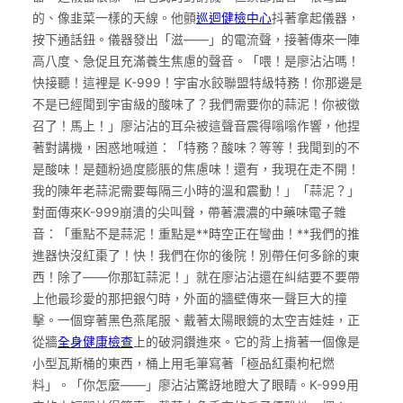
的、像韭菜一樣的天線。他顫
巡迴健檢中心
抖著拿起儀器，
按下通話鈕。儀器發出「滋——」的電流聲，接著傳來一陣
高八度、急促且充滿養生焦慮的聲音。「喂！是廖沾沾嗎！
快接聽！這裡是 K-999！宇宙水餃聯盟特級特務！你那邊是
不是已經聞到宇宙級的酸味了？我們需要你的蒜泥！你被徵
召了！馬上！」廖沾沾的耳朵被這聲音震得嗡嗡作響，他捏
著對講機，困惑地喊道：「特務？酸味？等等！我聞到的不
是酸味！是麵粉過度膨脹的焦慮味！還有，我現在走不開！
我的陳年老蒜泥需要每隔三小時的溫和震動！」「蒜泥？」
對面傳來K-999崩潰的尖叫聲，帶著濃濃的中藥味電子雜
音：「重點不是蒜泥！重點是**時空正在彎曲！**我們的推
進器快沒紅棗了！快！我們在你的後院！別帶任何多餘的東
西！除了——你那缸蒜泥！」就在廖沾沾還在糾結要不要帶
上他最珍愛的那把銀勺時，外面的牆壁傳來一聲巨大的撞
擊。一個穿著黑色燕尾服、戴著太陽眼鏡的太空吉娃娃，正
從牆
全身健康檢查
上的破洞鑽進來。它的背上揹著一個像是
小型瓦斯桶的東西，桶上用毛筆寫著「極品紅棗枸杞燃
料」。「你怎麼——」廖沾沾驚訝地瞪大了眼睛。K-999用