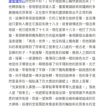
康管理中心
你也停不好。」何手殘感覺心臟快要跳出來了。
他轉頭看去，發現那座高聳入雲、覆蓋著鏽跡斑斑鐵網的多
層機械式停車塔，正在那片窄巷的盡頭散發出不正常的綠
光。這棟停車塔是個異類，它的三號車位始終空著，並且傳
說只要有人敢在它面前失敗十八次，就會被傳送到一個泊車
地獄。他已經失敗了十七次。現在是第十八次。他打了方向
盤，車頭朝著銅獨角獸的方向猛地偏轉。後視鏡發出最後的
溫柔提醒：「再見，世界。」他沒有撞上獨角獸，但他那顫
抖的車尾卻擦到了停車塔三號車位入口處的一根古老、佈滿
苔蘚的柱子。不是撞擊，而是輕柔的碰觸，像戀人之間的耳
語。接著，一道濃郁的、像薄荷口香糖一樣的綠色光芒。猛
地從柱子爆發出來，瞬間吞噬了何手殘和他的掀背車。光芒
消失後，窄巷恢復了平靜，只剩下獨角獸雕像一臉困惑的表
情。何手殘感覺一陣天旋地轉，等他回過神來，他的車子竟
然垂直停在一個貼滿了巨大獎狀的牆壁上。獎狀上寫著：
「完美倒車入庫獎——第零點零零零零零九度偏差。」落款
人是「倒車王」。他趕緊從車窗探出頭，發現周圍不再是熟
悉的城市街道，而是一望無際、由無數白線和編號組成的巨
大網格。這裡的空氣聞起來像是新買的輪胎和劣質香水的混