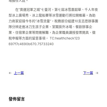
場擔任人說。
在“奧運冠軍之城”七臺河，第七屆冰雪嘉韶華、千人年夜
型冰上廣場秀、冰上龍船賽等冰雪運動行將拉開帷幕。為助
力商家迎接今冬的“冰雪流量”，稅務部分組建10支志愿辦事團
隊分辨走進冰刀生孩子企業、室閣房外冰場、餐飲辦事企
業、住宿業企業等問需解難，為企業職員講授發票開具、徵
稅申報等方面的留意事項， TC:healthcheck123
697f7c4690b670.75733240
←
上一篇
下一篇
→
發佈留言