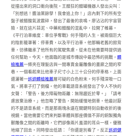
從撞出來的洞口衝向後院。王醋狂的醋罐機器人發出尖叫：
「別想逃！醬油黨餘孽！我會追上你！」店內剩下的所有空
盤子被醋酸氣波震碎，發出了最後的哀鳴。廖沾沾的宇宙冒
險，就在這片蒜泥、中藥和醋酸的混亂中，拉開了帷幕。
《平行泊車維度：車位爭奪戰》何手殘的人生，被兩個巨大
的陰影籠罩著：停車費，以及平行泊車。他那輛老舊的掀背
車，彷彿繼承了他所有的駕駛焦慮，從未在他需要時提供過
任何幫助。今天，他面臨的是城市傳說中最恐怖的挑戰，
體
檢推薦
一條夾在理髮店與一間專賣金屬雕像的畫廊之間的窄
巷。一個看起來比他車子尺寸小上三十公分的停車格，上面
還灑著一
巡迴體檢推薦
層可疑的白色粉末。何手殘深吸一口
氣。將車子打了倒檔。他的車載語音系統發出了令人不快的
女聲：「警告，後方障礙物距離：無限趨近於零。」「請考
慮放棄治療。」他忽略了警告，開始緩慢地倒車。他最討厭
的不是語音系統，而是那兩塊永遠在關鍵時刻自動收折的後
視鏡。當他需要它們來判斷車體與那座價值不菲的銅製獨角
獸雕像之間的距離時，它們卻像兩片羞澀的耳朵一樣，優雅
地縮了回去。同時發出低語：「你還是別看了，反正
巡迴健