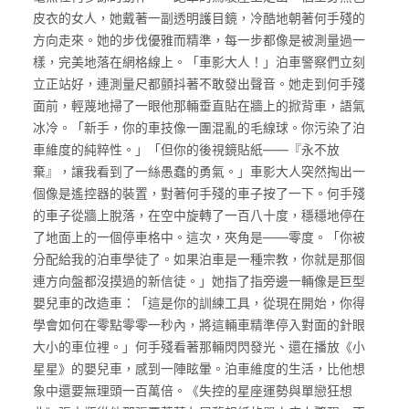
皮衣的女人，她戴著一副透明護目鏡，冷酷地朝著何手殘的
方向走來。她的步伐優雅而精準，每一步都像是被測量過一
樣，完美地落在網格線上。「車影大人！」泊車警察們立刻
立正站好，連測量尺都顫抖著不敢發出聲音。她走到何手殘
面前，輕蔑地掃了一眼他那輛垂直貼在牆上的掀背車，語氣
冰冷。「新手，你的車技像一團混亂的毛線球。你污染了泊
車維度的純粹性。」「但你的後視鏡貼紙——『永不放
棄』，讓我看到了一絲愚蠢的勇氣。」車影大人突然掏出一
個像是遙控器的裝置，對著何手殘的車子按了一下。何手殘
的車子從牆上脫落，在空中旋轉了一百八十度，穩穩地停在
了地面上的一個停車格中。這次，夾角是——零度。「你被
分配給我的泊車學徒了。如果泊車是一種宗教，你就是那個
連方向盤都沒摸過的新信徒。」她指了指旁邊一輛像是巨型
嬰兒車的改造車：「這是你的訓練工具，從現在開始，你得
學會如何在零點零零一秒內，將這輛車精準停入對面的針眼
大小的車位裡。」何手殘看著那輛閃閃發光、還在播放《小
星星》的嬰兒車，感到一陣眩暈。泊車維度的生活，比他想
象中還要無理頭一百萬倍。《失控的星座運勢與單戀狂想