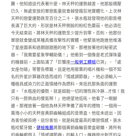
騰，他知道這代表著什麼。林天秤的運勢越差，他那股積壓
已久、無處安放的單戀能量就會越發瘋狂地實體化。上次林
天秤的戀愛運勢跌至百分之二十，張水瓶就發現他的廚房裡
長滿了巨大的、形狀是林天秤側臉的粉紅色蘑菇。他必須在
今天結束前，將林天秤的運勢至少提升到零。否則，他那份
單戀就會變成某種具備攻擊性的實體。他緊張地跑進他堆滿
了星座圖表和過期甜甜圈的地下室，那裡放著他的秘密武
器。「我需要星象學輔助儀！」他衝到一個像是老式彈珠臺
的機器前，上面貼滿了「巨蟹座
一般勞工體檢
已哭」、「處
女座勿碰」等警告標籤。這是他用廢棄的唱片機和一個不知
名的外星計算器改造而成的「情感調節器」。他必須輸入一
種極具感染力的正面情緒作為燃料，來抵抗那負面的運勢
波。「水瓶座的優勢，就是超脫一切的理性與冷靜…才怪！我
只有一腔熱血的傻氣啊！」他絕望地低吼。他看了一眼腳
邊。那裡放著一個他為林天秤準備了兩年的禮物：一個用一
萬塊小小的天秤座黃銅齒輪組成的音樂盒。他從未送出，因
為害怕被拒絕。這份害怕，就是純度最高的單戀情感。張水
瓶咬緊牙關，
健檢推薦
將那個黃銅齒輪音樂盒砸爛，將所有
的齒輪都倒入「情感調節器」的輸入口。機器發出刺耳的尖