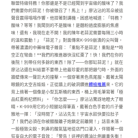
聯盟特級特務！你那邊是不是已經聞到宇宙級的酸味了？我
們需要你的蒜泥！你被徵召了！馬上！」廖沾沾的耳朵被這
聲音震得嗡嗡作響，他捏著對講機，困惑地喊道：「特務？
酸味？等等！我聞到的不是酸味！是麵粉過度膨脹的焦慮
味！還有，我現在走不開！我的陳年老蒜泥需要每隔三小時
的溫和震動！」「蒜泥？」對面傳來K-999崩潰的尖叫聲，
帶著濃濃的中藥味電子雜音：「重點不是蒜泥！重點是**時
空正在彎曲！**我們的推進器快沒紅棗了！快！我們在你的
後院！別帶任何多餘的東西！除了——你那缸蒜泥！」就在
廖沾沾還在糾結要不要帶上他最珍愛的那把銀勺時，外面的
牆壁傳來一聲巨大的撞擊。一個穿著黑色燕尾服、戴著太陽
眼鏡的太空吉娃娃，正從牆上的破洞鑽進
體檢推薦
來。它的
背上揹著一個像是小型瓦斯桶的東西，桶上用毛筆寫著「極
品紅棗枸杞燃料」。「你怎麼——」廖沾沾驚訝地瞪大了眼
睛。K-999用它的小短腿站得筆直，戴著白色手套的爪子優
雅地一揮：「沒時間了，沾沾先生！宇宙水餃快要拉肚子
了！我們必須在你被醋酸離子炮鎖定前離開！」話音未落，
一股極致尖銳、刺鼻的酸氣猛地從店門口灌入，伴隨著一個
狂妄自大的電子音效：「警告！這裡的醬油比例嚴重失衡！