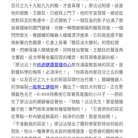
百分之九十九點九九的醋，才是真理！」廖沾沾知道，這是
他的宿敵，王醋狂，已經找上門了。他的宇宙冒險，被迫從
他對蒜泥的焦慮中，正式開始了。一個狂妄的影子佔滿了那
扇被撞破的牆門邊緣，光線一瞬間被極端的酸氣扭曲。一個
閃閃發光、像醋罐的機器人緩緩漂浮進來，它的底座還不斷
噴射著白色醋霧。它身上掛著「醋狂派大勝利」的霓虹燈
牌，閃爍得讓人眼睛發疼，同時發出警報。王醋狂的聲音再
次響起，這次帶著金屬回音的嘲弄，刺耳得像是磨砂紙。
「廖沾沾！你
巡迴健康管理中心
那充滿腐敗氣味的蒜泥，是
對醬料學的侮辱！必須淨化！」「你將為你那百分之五的醬
油，以及百分之九十五的邪惡蒜頭付出代價！」醋罐機器人
的頂端裂
一般勞工健檢
開，露出了一個巨大的管口，正在聚
積藍色光芒。K-999特務用它穿著燕尾服的小爪子，一把抓
住了廖沾沾的褲腳催促著他。「快點！沾沾先生！那是醋酸
離子炮！專門用來溶解有機發酵物的！」「它會把你的蒜泥
在零點一秒內變成無菌的、純淨的白醋！那是浩劫啊！」
「不准動我的蒜泥！」廖沾沾發出了醬料學家對待信仰般的
怒吼。他以一種專業包水餃的極限速度，從旁邊的麵粉堆中