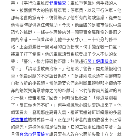
幕。《平行泊車維度
健康檢查
：車位爭奪戰》何手殘的人
生，被兩個巨大的陰影籠罩著：停車費，以及平行泊車。他
那輛老舊的掀背車，彷彿繼承了他所有的駕駛焦慮，從未在
他需要時提供過任何幫助。今天，他面臨的是城市傳說中最
恐怖的挑戰，一條夾在理髮店與一間專賣金屬雕像的畫廊之
間的窄巷。一個看起來比他車子尺寸小上三十公分的停車
格，上面還灑著一層可疑的白色粉末。何手殘深吸一口氣。
將車子打了倒檔。他的車載語音系統發出了令人不快的女
聲：「警告，後方障礙物距離：無限趨近
勞工健康檢查
於
零。」「請考慮放棄治療。」他忽略了警告，開始緩慢地倒
車。他最討厭的不是語音系統，而是那兩塊永遠在關鍵時刻
自動收折的後視鏡。當他需要它們來判斷車體與那座價值不
菲的銅製獨角獸雕像之間的距離時，它們卻像兩片羞澀的耳
朵一樣，優雅地縮了回去。同時發出低語：「你還是別看
了，反正你也停不好。」何手殘感覺心臟快要跳出來了。他
轉頭看去，發現那座高聳入雲、覆蓋著鏽跡斑斑鐵網的多層
巡檢推薦
機械式停車塔，正在那片窄巷的盡頭散發出不正常
的綠光。這棟停車塔是個異類，它的三號車位始終空著，並
且傳
台北巿健康檢查
說只要有人敢在它面前失敗十八次，就