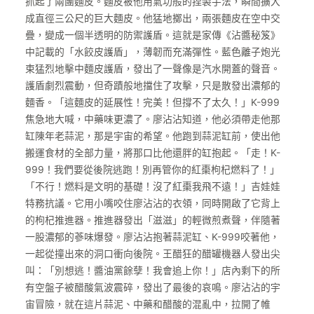
抓起了兩團麵皮。麵皮被他用氣功般的捏製手法，瞬間擴大
成直徑三公尺的巨大麵皮。他猛地擲出，兩張麵皮在空中交
疊，變成一個半透明的防禦護盾。這就是家傳《沾醬秘笈》
中記載的「水餃皮護盾」，薄韌而充滿彈性。藍色離子炮光
束猛烈地擊中麵皮護盾，發出了一聲像是汽水開蓋的聲音。
護盾劇烈震動，但奇蹟般地擋住了攻擊，只是散發出濃郁的
麵香。「這麵皮的延展性！完美！但撐不了太久！」K-999
焦急地大喊，中藥味更濃了。廖沾沾知道，他必須帶走他那
缸陳年老蒜泥，那是宇宙的希望。他跑到蒜泥缸前，使出他
搬運食材的全部力量，將那口比他還胖的缸抱起。「走！K-
999！我們要從後院逃跑！別再管你的紅棗枸杞燃料了！」
「不行！燃料是文明的基礎！沒了紅棗我飛不遠！」吉娃娃
特務抗議。它用小嘴咬住廖沾沾的衣領，同時開啟了它背上
的枸杞推進器。推進器發出「滋滋」的輕微煎煮聲，伴隨著
一股濃郁的蔘味爆發。廖沾沾抱著蒜泥缸、K-999咬著他，
一起從撞出來的洞口衝向後院。王醋狂的醋罐機器人發出尖
叫：「別想逃！醬油黨餘孽！我會追上你！」店內剩下的所
有空盤子被醋酸氣波震碎，發出了最後的哀鳴。廖沾沾的宇
宙冒險，就在這片蒜泥、中藥和醋酸的混亂中，拉開了帷