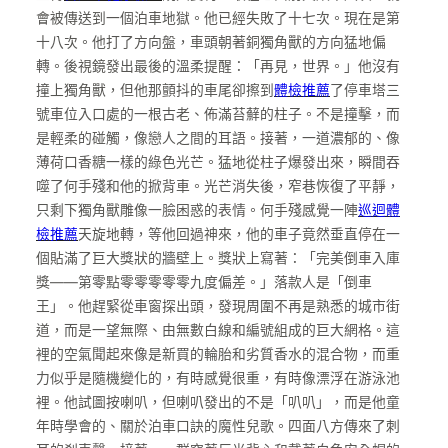
會被傳送到一個泊車地獄。他已經失敗了十七次。現在是第
十八次。他打了方向盤，車頭朝著銅獨角獸的方向猛地偏
轉。後視鏡發出最後的溫柔提醒：「再見，世界。」他沒有
撞上獨角獸，但他那顫抖的車尾卻擦到
體檢推薦
了停車塔三
號車位入口處的一根古老、佈滿苔蘚的柱子。不是撞擊，而
是輕柔的碰觸，像戀人之間的耳語。接著，一道濃郁的、像
薄荷口香糖一樣的綠色光芒。猛地從柱子爆發出來，瞬間吞
噬了何手殘和他的掀背車。光芒消失後，窄巷恢復了平靜，
只剩下獨角獸雕像一臉困惑的表情。何手殘感覺一陣
巡迴體
檢推薦
天旋地轉，等他回過神來，他的車子竟然垂直停在一
個貼滿了巨大獎狀的牆壁上。獎狀上寫著：「完美倒車入庫
獎——第零點零零零零零九度偏差。」落款人是「倒車
王」。他趕緊從車窗探出頭，發現周圍不再是熟悉的城市街
道，而是一望無際、由無數白線和編號組成的巨大網格。這
裡的空氣聞起來像是新買的輪胎和劣質香水的混合物，而重
力似乎是隨機變化的，有時感覺很重，有時像漂浮在游泳池
裡。他試圖按喇叭，但喇叭發出的不是「叭叭」，而是他童
年時學會的、關於泊車口訣的魔性兒歌。四面八方傳來了刺