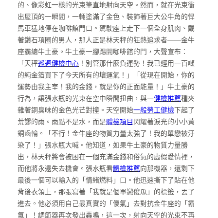
的、像彩虹一樣的光束筆直地射向天空。然而，就在光束衝
出屋頂的一瞬間，一輛塗滿了金色、裝飾著巨大公牛角的悍
馬車猛地停在咖啡館門口。駕駛座上走下一個全身肌肉、戴
著鑽石項圈的男人，那人正是林天秤的狂熱追求者——金牛
座霸總牛土豪。牛土豪一腳踢開咖啡館的門，大聲宣布：
「天秤
巡迴健檢中心
！別管那什麼負運勢！我已經用一百噸
的純金箔買下了今天所有的壞運氣！」「從現在開始，你的
運勢由我主宰！我的金錢，就是你的正面能量！」牛土豪的
行為，讓張水瓶的光束在空中瞬間扭曲，與一
健檢推薦
種夾
雜著銅臭味的金色光芒對撞。天空開始
一般勞工健檢
下起了
荒謬的雨。雨點不是水，而是
體檢項目
閃耀著淚光的小小黃
銅齒輪。「不行！金牛座的物質力量太強了！我的單戀被汙
染了！」張水瓶大喊。他知道，如果牛土豪的物質力量勝
出，林天秤將會被困在一個充滿金錢和俗氣的虛假愛情裡，
而他將永遠失去機會。張水瓶看
體檢推薦
向那機器，還剩下
最後一個可以輸入的「情緒燃料」口。他迅速撕下了貼在他
背後衣領上，那張寫著「我就是個單戀傻瓜」的標籤，丟了
進去。他必須用自己最真實的「傻氣」去對抗金牛座的「霸
氣」！調節器再次發出轟鳴，這一次，射向天空的光束不再