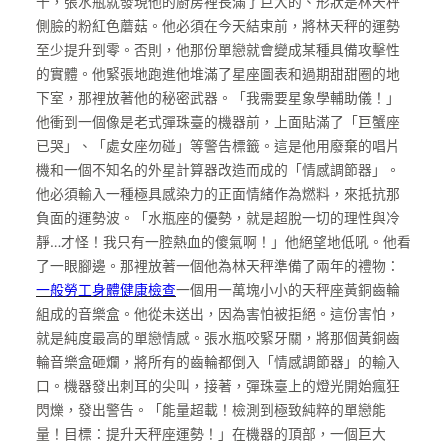
十，張水瓶就發現他的廚房裡長滿了巨大的、形狀是林天秤
側臉的粉紅色蘑菇。他必須在今天結束前，將林天秤的運勢
至少提升到零。否則，他那份單戀就會變成某種具備攻擊性
的實體。他緊張地跑進他堆滿了星座圖表和過期甜甜圈的地
下室，那裡放著他的秘密武器。「我需要星象學輔助儀！」
他衝到一個像是老式彈珠臺的機器前，上面貼滿了「巨蟹座
已哭」、「處女座勿碰」等警告標籤。這是他用廢棄的唱片
機和一個不知名的外星計算器改造而成的「情感調節器」。
他必須輸入一種極具感染力的正面情緒作為燃料，來抵抗那
負面的運勢波。「水瓶座的優勢，就是超脫一切的理性與冷
靜…才怪！我只有一腔熱血的傻氣啊！」他絕望地低吼。他看
了一眼腳邊。那裡放著一個他為林天秤準備了兩年的禮物：
一般勞工身體健康檢查
一個用一萬塊小小的天秤座黃銅齒輪
組成的音樂盒。他從未送出，因為害怕被拒絕。這份害怕，
就是純度最高的單戀情感。張水瓶咬緊牙關，將那個黃銅齒
輪音樂盒砸爛，將所有的齒輪都倒入「情感調節器」的輸入
口。機器發出刺耳的尖叫，接著，彈珠臺上的燈光開始瘋狂
閃爍，發出警告。「能量超載！檢測到極致純粹的單戀能
量！目標：提升天秤座運勢！」在機器的頂部，一個巨大