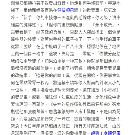
測量尺都顫抖著不敢發出聲音。她走到何手殘面前，輕蔑地
掃了一眼他那輛垂直貼在
健檢項目
牆上的掀背車，語氣冰
冷。「新手，你的車技像一團混亂的毛線球。你污染了泊車
維度的純粹性。」「但你的後視鏡貼紙——『永不放棄』，
讓我看到了一絲愚蠢的勇氣。」車影大人突然掏出一個像是
遙控器的裝置，對著何手殘的車子按了一下。何手殘的車子
從牆上脫落，在空中旋轉了一百八十度，穩穩地停在了地面
上的一個停車格中。這次，夾角是——零度。「你被分配給
我的泊車學徒了。如果泊車是一種宗教，你就是那個連方向
盤都沒摸過的新信徒。」她指了指旁邊一輛像是巨型嬰兒車
的改造車：「這是你的訓練工具，從現在開始，你得學會如
何在零點零零一秒內，將這輛車精準停入對面的針眼大小的
車位裡。」何手殘看著那輛閃閃發光、還在播放《小星星》
的嬰兒車，感到一陣眩暈。泊車維度的生活，比他想象中還
要無理頭一百萬倍。《失控的星座運勢與單戀狂想曲》張水
瓶從他那張覆蓋著七層舊報紙的單人床上驚醒，不是因為鬧
鐘，而是因為屋頂傳來了一陣震耳欲聾的廣播聲。「緊急！
緊急！今日星座運勢超級大修正！所有天秤座請注意！由於
月球剛剛打了一個噴嚏，您的戀愛機率從
一般勞工身體健康