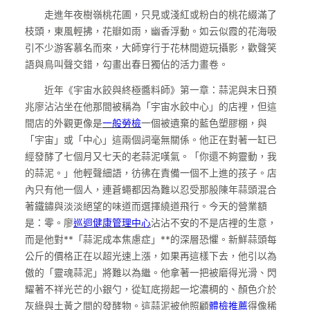
走進年夜樹嶺桃花圃，只見或淺紅或粉白的桃花綴滿了
枝頭，東風輕拂，花瓣如雨，幽香浮動。如云似霞的花海吸
引不少游客慕名而來，大師穿行于花林間遊玩攝影，歡聲笑
語與鳥叫聲交錯，勾畫出春日獨佔的活力畫卷。
近年《宇宙水餃與終極醬料師》第一章：蒜泥與末日預
兆廖沾沾坐在他那間被稱為「宇宙水餃中心」的店裡，但這
間店的外觀更像是
一般勞檢
一個被遺棄的藍色塑膠棚，與
「宇宙」或「中心」這兩個詞毫無關係。他正在對著一缸已
經發酵了七個月又七天的老蒜泥嘆氣。「你還不夠靈動，我
的蒜泥。」他輕聲細語，彷彿在責備一個不上進的孩子。店
內只有他一個人，連蒼蠅都因為難以忍受那股陳年蒜頭混合
著鐵鏽與淡淡絕望的味道而選擇繞道飛行。今天的營業額
是：零。廖
巡迴健康管理中心
沾沾不安的不是店裡的生意，
而是他對**「蒜泥成本焦慮症」**的深層恐懼。新鮮蒜頭每
公斤的價格正在以超光速上漲，如果再這樣下去，他引以為
傲的「靈魂蒜泥」將難以為繼。他拿著一把被磨得光滑、閃
耀著不祥光芒的小銀勺，從缸底撈起一坨濃稠的、顏色介於
灰綠與土黃之間的發酵物。這蒜泥被他照顧
體檢推薦
得像稀