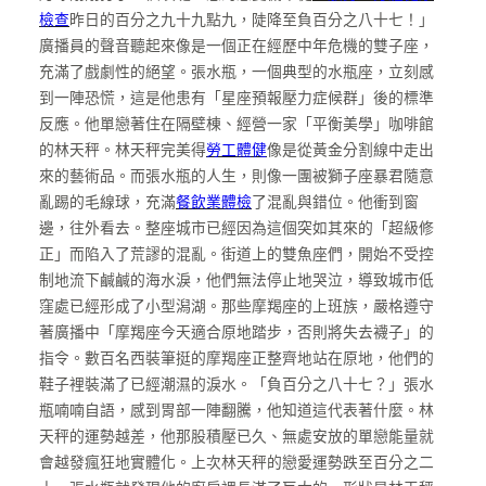
檢查
昨日的百分之九十九點九，陡降至負百分之八十七！」
廣播員的聲音聽起來像是一個正在經歷中年危機的雙子座，
充滿了戲劇性的絕望。張水瓶，一個典型的水瓶座，立刻感
到一陣恐慌，這是他患有「星座預報壓力症候群」後的標準
反應。他單戀著住在隔壁棟、經營一家「平衡美學」咖啡館
的林天秤。林天秤完美得
勞工體健
像是從黃金分割線中走出
來的藝術品。而張水瓶的人生，則像一團被獅子座暴君隨意
亂踢的毛線球，充滿
餐飲業體檢
了混亂與錯位。他衝到窗
邊，往外看去。整座城市已經因為這個突如其來的「超級修
正」而陷入了荒謬的混亂。街道上的雙魚座們，開始不受控
制地流下鹹鹹的海水淚，他們無法停止地哭泣，導致城市低
窪處已經形成了小型潟湖。那些摩羯座的上班族，嚴格遵守
著廣播中「摩羯座今天適合原地踏步，否則將失去襪子」的
指令。數百名西裝筆挺的摩羯座正整齊地站在原地，他們的
鞋子裡裝滿了已經潮濕的淚水。「負百分之八十七？」張水
瓶喃喃自語，感到胃部一陣翻騰，他知道這代表著什麼。林
天秤的運勢越差，他那股積壓已久、無處安放的單戀能量就
會越發瘋狂地實體化。上次林天秤的戀愛運勢跌至百分之二