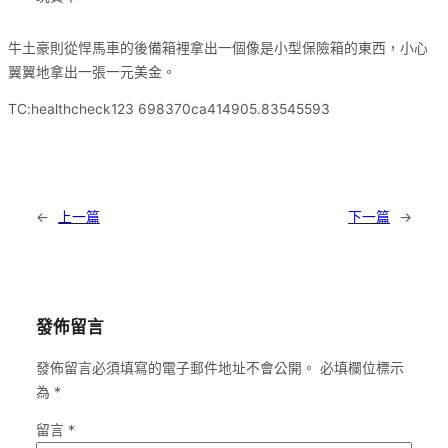
牛土豪則從悍馬車的後備箱裡拿出一個像是小型保險箱的東西，小心
翼翼地拿出一張一元美金。
TC:healthcheck123 698370ca414905.83545593
←
上一篇
下一篇
→
發佈留言
發佈留言必須填寫的電子郵件地址不會公開。
必填欄位標示
為
*
留言
*