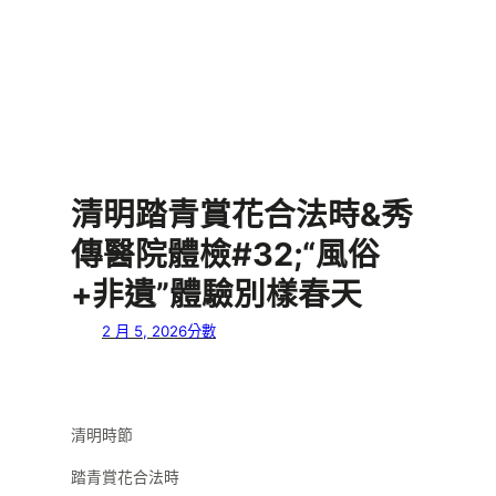
清明踏青賞花合法時&秀
傳醫院體檢#32;“風俗
+非遺”體驗別樣春天
2 月 5, 2026
分數
清明時節
踏青賞花合法時