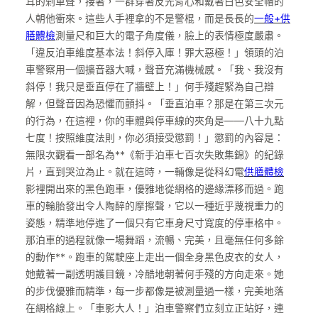
耳的剎車聲，接著，一群穿著反光背心和戴著白色安全帽的
人朝他衝來。這些人手裡拿的不是警棍，而是長長的
一般+供
膳體檢
測量尺和巨大的電子角度儀，臉上的表情極度嚴肅。
「違反泊車維度基本法！斜停入庫！罪大惡極！」領頭的泊
車警察用一個擴音器大喊，聲音充滿機械感。「我、我沒有
斜停！我只是垂直停在了牆壁上！」何手殘趕緊為自己辯
解，但聲音因為恐懼而顫抖。「垂直泊車？那是在第三次元
的行為，在這裡，你的車體與停車線的夾角是——八十九點
七度！按照維度法則，你必須接受懲罰！」懲罰的內容是：
無限次觀看一部名為**《新手泊車七百次失敗集錦》的紀錄
片，直到哭泣為止。就在這時，一輛像是從科幻電
供膳體檢
影裡開出來的黑色跑車，優雅地從網格的邊緣漂移而過。跑
車的輪胎發出令人陶醉的摩擦聲，它以一種近乎蔑視重力的
姿態，精準地停進了一個只有它車身尺寸寬度的停車格中。
那泊車的過程就像一場舞蹈，流暢、完美，且毫無任何多餘
的動作**。跑車的駕駛座上走出一個全身黑色皮衣的女人，
她戴著一副透明護目鏡，冷酷地朝著何手殘的方向走來。她
的步伐優雅而精準，每一步都像是被測量過一樣，完美地落
在網格線上。「車影大人！」泊車警察們立刻立正站好，連