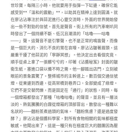
世珍寶，每隔三小時，他就要用手指彈一下缸邊，確保它能
感受到**「溫和的震動」**，以助其在精神上達到圓滿。就
在廖沾沾專注於與蒜泥進行心靈交流時，外面的世界開始發
出一些不對勁的信號。首先是聲音。街上所有的汽車喇叭同
時發出了一個持續不斷、低沉且潮濕的「咕嚕——咕嚕
——」聲。這聲音不是引擎聲，也不是正常的鳴笛聲，而像
是一個巨大的、消化不良的胃在哀嚎。廖沾沾皺著眉頭，這
嚴重干擾了他蒜泥的「寧靜冥想」。他決定出去看個究竟，
順手從桌上拿了一張髒兮兮的，印著《沾醬秘笈》封面的皺
衛生紙，塞進口袋以備不時之需。他一腳踏出店門，立刻被
眼前的景象震驚了。整條城市的主幹道上，數百個交通信號
燈，從東邊到西邊，從高架橋到巷弄口，全部變成了綠燈。
它們不是交替閃爍，而是固定在「通行」的狀態，同時，每
一個燈箱都發出了那種「咕嚕咕嚕」的聲音，並且有一層淡
淡的、熱氣騰騰的白霧從燈箱的頂部冒出，散發出一種難以
名狀的——麵粉蒸煮過頭的氣味。「麵粉焦慮？還是過度發
酵？」廖沾沾是個醬料學家，對所有食物相關的氣味都極度
敏感。他聞出來了，這是一種只有在極度巨大的麵團因為壓