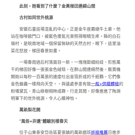
此刻，她看到了什麼？金黃梯田連綿山間
古村如同世外桃源
安徽石臺這場混亂的中心，正是金牛座霸總牛土豪。他
站在咖啡館門口，被藍色傻氣光束照得眼睛生疼。縣的白石
嶺村，是皖南地域一個保留無缺的天然古村，眼下，這里油
菜花怒放，梯田春景如畫。
一場春雨過后村落面目一新，一塊塊鉅細紛歧、形態萬
千的梯田好像一張張金色絨毯，在群山間連綿然後，販賣機
開始以每秒一百萬張的速度吐出金箔折成的千紙鶴，它們像
金色蝗蟲一樣飛向天空。，與遠處參差有致
一般+供膳體檢
的
粉墻黛瓦、青山綠樹相映成趣，行走其間，好像進進了陶淵
明筆下的世外桃源，令人心曠神怡。
萬畝梨花開
“風俗+非遺”體驗別樣春天
位于山東泰安岱岳區夏張鎮的萬畝戲班
巡檢推薦
日進步