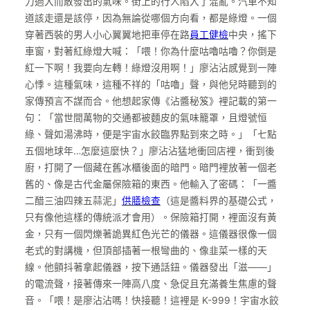
力過大而散發出的氣味。街上的行人陷入了混亂。汽車不知
道該走還是該停，因為無論從哪個方向看，都是綠燈。一個
穿著西裝的男人小心翼翼地把車停在路
員工健檢
中央，搖下
車窗，對著紅綠燈大喊：「喂！你為什麼咕嚕咕嚕？你倒是
紅一下啊！我要向左轉！綠燈沒用啊！」廖沾沾感覺到一陣
心悸。這種氣味，這種不祥的「咕嚕」聲，與他兒時聽到的
家傳預言不謀而合。他想起家傳《沾醬秘笈》裡記載的第一
句：「當世間萬物的交通都被麵皮的氣味籠罩，且燈號恒
綠、聲如湯沸時，便是宇宙水餃臨界點到來之時。」「七點
五個地球年…怎麼這麼快？」廖沾沾猛地衝回店裡，衝到後
廚，打開了一個藏在舊冰櫃後面的暗門。暗門裡放著一個老
舊的、像是古代金屬保險箱的東西。他輸入了密碼：「一醬
二醋三油四辣五蒜泥」
供膳檢查
（這是醬料界的基礎公式，
只有像他這樣的傳統派才會用）。保險箱打開，裡面沒有黃
金，只有一個閃爍著詭異紅色光芒的儀器。這儀器很像一個
老式的對講機，但頂部插著一根彎曲的、像韭菜一樣的天
線。他顫抖著拿起儀器，按下通話鈕。儀器發出「滋——」
的電流聲，接著傳來一陣高八度、急促且充滿養生焦慮的聲
音。「喂！是廖沾沾嗎！快接聽！這裡是 K-999！宇宙水餃