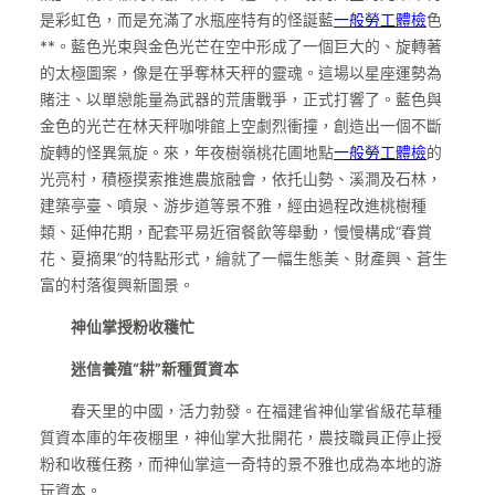
是彩虹色，而是充滿了水瓶座特有的怪誕藍
一般勞工體檢
色
**。藍色光束與金色光芒在空中形成了一個巨大的、旋轉著
的太極圖案，像是在爭奪林天秤的靈魂。這場以星座運勢為
賭注、以單戀能量為武器的荒唐戰爭，正式打響了。藍色與
金色的光芒在林天秤咖啡館上空劇烈衝撞，創造出一個不斷
旋轉的怪異氣旋。來，年夜樹嶺桃花圃地點
一般勞工體檢
的
光亮村，積極摸索推進農旅融會，依托山勢、溪澗及石林，
建築亭臺、噴泉、游步道等景不雅，經由過程改進桃樹種
類、延伸花期，配套平易近宿餐飲等舉動，慢慢構成“春賞
花、夏摘果”的特點形式，繪就了一幅生態美、財產興、蒼生
富的村落復興新圖景。
神仙掌授粉收穫忙
迷信養殖“耕”新種質資本
春天里的中國，活力勃發。在福建省神仙掌省級花草種
質資本庫的年夜棚里，神仙掌大批開花，農技職員正停止授
粉和收穫任務，而神仙掌這一奇特的景不雅也成為本地的游
玩資本。