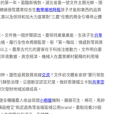
幫扶的第一年。面臨新情勢，湖北省委一號文件主題光鮮、頭
繚繞晉陞農業綜合生
教學場地
時租
孩子才能和東西的品質
異以及保持和加大力度黨對“三農”任務的周全引導停止體
牢固。文件進一個步驟提出，要保持產量產能、生孩子生
分享
扶植，履行全性命周期監管，新「第一階段：情感對等與質
畝以上。農業古代化的要害在于科技注進動力，文件明白要
展年夜數據、高空經濟、機械人在農業鄉村範疇的利用場
磅秤。圍性返貧致貧底線
交流
？文件初次體系安排“實行常態
行靜態治理，公道斷定認定尺度，做好原建檔立卡脫
共享空
撐欠發財地域加速成長。
，健全種糧農人收益保證
小樹屋
機制，擴展花生、棉花、馬鈴
菇橙艾”和武昌魚等省級區域公用brand，重點培養20個