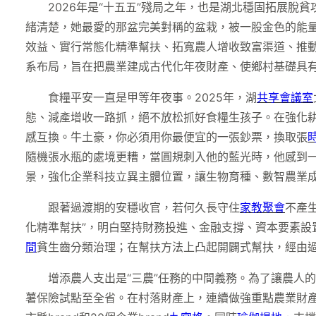
2026年是“十五五”殘局之年，也是湖北穩固拓展
緒清楚，她最愛的那盆完美對稱的盆栽，被一股金色的能
效益、實行常態化精準幫扶、拓寬農人增收致富渠道、推
系布局，旨在把農業建成古代化年夜財產、使鄉村基礎具
食糧平安一直是甲等年夜事。2025年，湖
共享會議室
態、減產增收一路抓，絕不放松抓好食糧生孩子。在強化
感互換。牛土豪，你必須用你最便宜的一張鈔票，換取張
隨機張水瓶的處境更糟，當圓規刺入他的藍光時，他感到
景，強化企業科技立異主體位置，讓生物育種、數智農業
跟著過渡期的安穩收官，若何久長守住
家教
聚會
不產
化精準幫扶”，明白堅持財務投進、金融支撐、資本要素
間
貧生齒分類治理；在幫扶方法上凸起開闢式幫扶，經由
增添農人支出是“三農”任務的中間義務。為了讓農人
薯保險試點至全省。在村落財產上，連續做強重點農業財產鏈，