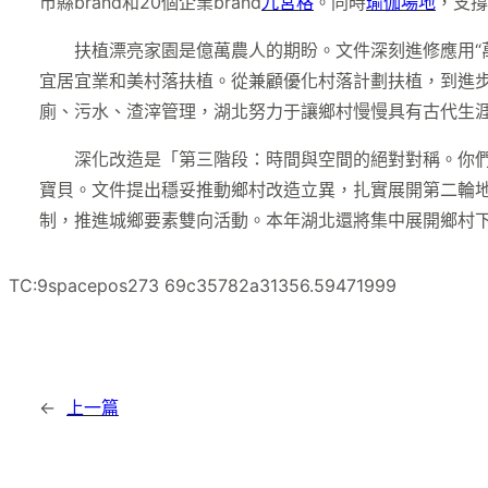
市縣brand和20個企業brand
九宮格
。同時
瑜伽場地
，支撐
扶植漂亮家園是億萬農人的期盼。文件深刻進修應用“
宜居宜業和美村落扶植。從兼顧優化村落計劃扶植，到進
廁、污水、渣滓管理，湖北努力于讓鄉村慢慢具有古代生涯
深化改造是「第三階段：時間與空間的絕對對稱。你
寶貝。文件提出穩妥推動鄉村改造立異，扎實展開第二輪地
制，推進城鄉要素雙向活動。本年湖北還將集中展開鄉村下
TC:9spacepos273 69c35782a31356.59471999
←
上一篇