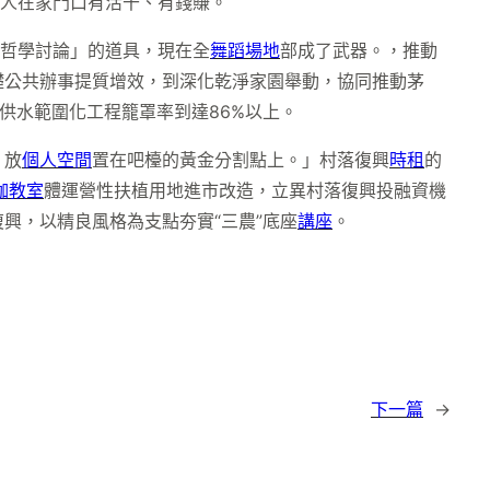
人在家門口有活干、有錢賺。
點哲學討論」的道具，現在全
舞蹈場地
部成了武器。，推動
礎公共辦事提質增效，到深化乾淨家園舉動，協同推動茅
供水範圍化工程籠罩率到達86%以上。
，放
個人空間
置在吧檯的黃金分割點上。」村落復興
時租
的
伽教室
體運營性扶植用地進市改造，立異村落復興投融資機
興，以精良風格為支點夯實“三農”底座
講座
。
下一篇
→