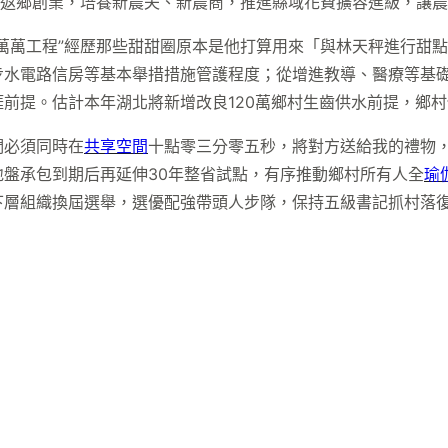
返鄉創業，培養新農夫、新農商，推進縣域花費擴容進級，讓農
萬萬工程”經歷那些甜甜圈原本是他打算用來「與林天秤進行甜
步水電路信房等基本舉措措施管護程度；從增進教導、醫療等基
前提。估計本年湖北將新增改良120萬鄉村生齒供水前提，鄉村
們必須同時在
共享空間
十點零三分零五秒，將對方送給我的禮物
盤承包到期后再延伸30年整省試點，有序推動鄉村所有人全
瑜
層組織換屆選舉，選優配強帶頭人步隊，保持五級書記抓村落復