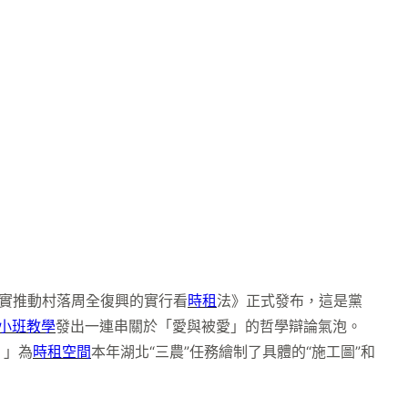
實推動村落周全復興的實行看
時租
法》正式發布，這是黨
小班教學
發出一連串關於「愛與被愛」的哲學辯論氣泡。
！」為
時租空間
本年湖北“三農”任務繪制了具體的“施工圖”和