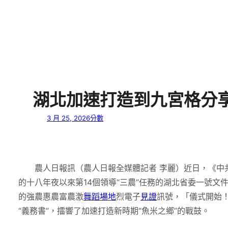
湖北加速打造到九宮格分享
3 月 25, 2026
分數
農人日報訊（農人日報全媒體記者 李麗）近日，《中
的十八年夜以來第14個領導“三農”任務的湖北省委一號文
的強農惠農富農激
舞蹈場地
烈電子
見證
訊號，「儀式開始
“義務書”，擂響了加速打造新時期“魚米之鄉”的戰鼓。