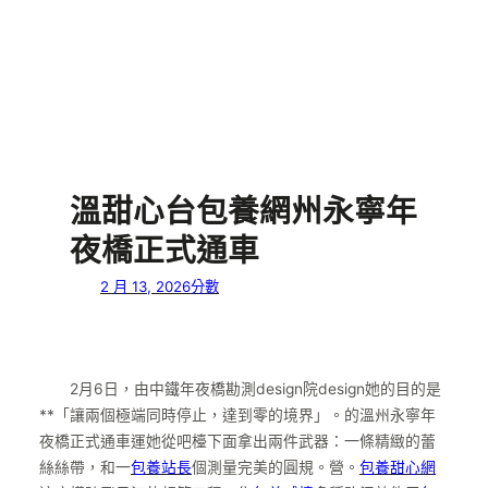
溫甜心台包養網州永寧年
夜橋正式通車
2 月 13, 2026
分數
2月6日，由中鐵年夜橋勘測design院design她的目的是
**「讓兩個極端同時停止，達到零的境界」。的溫州永寧年
夜橋正式通車運她從吧檯下面拿出兩件武器：一條精緻的蕾
絲絲帶，和一
包養站長
個測量完美的圓規。營。
包養甜心網