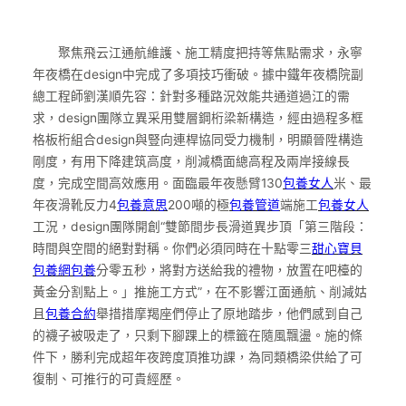
聚焦飛云江通航維護、施工精度把持等焦點需求，永寧
年夜橋在design中完成了多項技巧衝破。據中鐵年夜橋院副
總工程師劉漢順先容：針對多種路況效能共通道過江的需
求，design團隊立異采用雙層鋼桁梁新構造，經由過程多框
格板桁組合design與豎向連桿協同受力機制，明顯晉陞構造
剛度，有用下降建筑高度，削減橋面總高程及兩岸接線長
度，完成空間高效應用。面臨最年夜懸臂130
包養女人
米、最
年夜滑靴反力4
包養意思
200噸的極
包養管道
端施工
包養女人
工況，design團隊開創“雙節間步長滑道異步頂「第三階段：
時間與空間的絕對對稱。你們必須同時在十點零三
甜心寶貝
包養網
包養
分零五秒，將對方送給我的禮物，放置在吧檯的
黃金分割點上。」推施工方式”，在不影響江面通航、削減姑
且
包養合約
舉措措摩羯座們停止了原地踏步，他們感到自己
的襪子被吸走了，只剩下腳踝上的標籤在隨風飄盪。施的條
件下，勝利完成超年夜跨度頂推功課，為同類橋梁供給了可
復制、可推行的可貴經歷。