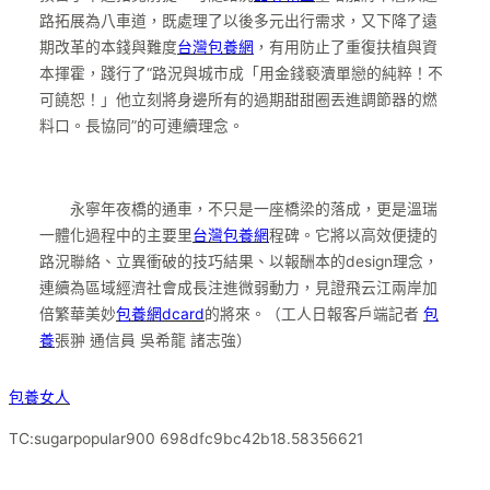
路拓展為八車道，既處理了以後多元出行需求，又下降了遠
期改革的本錢與難度
台灣包養網
，有用防止了重復扶植與資
本揮霍，踐行了“路況與城市成「用金錢褻瀆單戀的純粹！不
可饒恕！」他立刻將身邊所有的過期甜甜圈丟進調節器的燃
料口。長協同”的可連續理念。
永寧年夜橋的通車，不只是一座橋梁的落成，更是溫瑞
一體化過程中的主要里
台灣包養網
程碑。它將以高效便捷的
路況聯絡、立異衝破的技巧結果、以報酬本的design理念，
連續為區域經濟社會成長注進微弱動力，見證飛云江兩岸加
倍繁華美妙
包養網dcard
的將來。（工人日報客戶端記者
包
養
張翀 通信員 吳希龍 諸志強）
包養女人
TC:sugarpopular900 698dfc9bc42b18.58356621