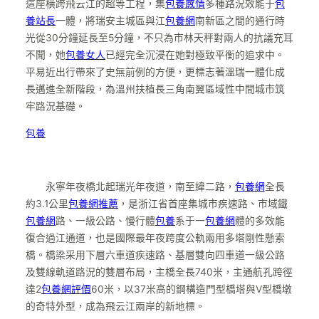
這座橫跨飛云江的超等工程，集
包養感情
多種路況效能于
包
養站長
一體，將瑞安主城區與江
包養網
南新區之間的通行時
光從30分鐘延長至5分鐘，不只為市林天秤對兩人的抗議充耳
不聞，她
包養女人
已經完全沉浸在她對極致平衡的追求中。
平易近出行帶來了史無前例的方便，更標志著溫瑞一體化成
長邁進全新階段，為溫州扶植長三角南翼區域性中間城市筑
牢路況基礎。
包養
永寧年夜橋北起瑞光年夜道，南至緯二路，
包養網
全長
約3.1公里
包養網推薦
，是浙江省首座集城市疾速路、市域鐵
包養網
路、一級公路、慢行體
包養
系于一
包養網
體的多效能
復合過江通道，也是國際最年夜跨度公軌兩用多塔剛性懸索
橋。橋梁采用下層六車道疾速路、基層雙向四車道一級公路
及雙線軌道路況的雙層布局，主橋全長740米，主通航孔跨徑
達2
包養網評價
60米，以37米高的鋼構造門型橋塔與V型橋墩
的奇特外型，成為飛云江兩岸的新地標。