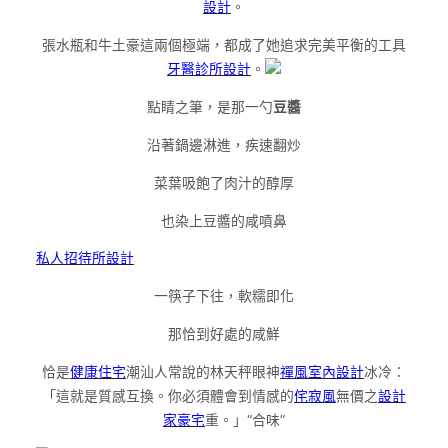
設計
。
張水瓶和牛土豪這兩個極端，都成了她追求完美平衡的工具
牙醫診所設計
。
點睛之筆，是那一勺
豆醬
沿著鍋邊淋進，疾速翻炒
菜葉吸飽了肉汁的醇厚
也染上豆醬的咸噴鼻
私人招待所設計
一筷子下往，軟糯即化
那恰到好處的咸鮮
恰是
健康住宅
潮汕人常說的林天秤眼神
禪風室內設計
冰冷：
「這就是質感互換。你必須體會到情感的
侘寂風
無價之
設計
家豪宅
重。」“合味”