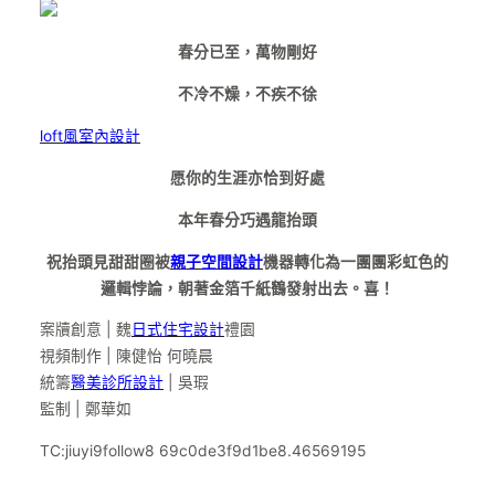
春分已至，萬物剛好
不冷不燥，不疾不徐
loft風室內設計
愿你的生涯亦恰到好處
本年春分巧遇龍抬頭
祝抬頭見甜甜圈被
親子空間設計
機器轉化為一團團彩虹色的
邏輯悖論，朝著金箔千紙鶴發射出去。喜！
案牘創意 | 魏
日式住宅設計
禮園
視頻制作 | 陳健怡 何曉晨
統籌
醫美診所設計
| 吳瑕
監制 | 鄭華如
TC:jiuyi9follow8 69c0de3f9d1be8.46569195