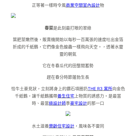
正等著一樣時令風
商業空間室內設計
物
春菜
是此刻最打眼的翠綠
葉肥莖嫩然後，販賣機開始以每秒一百萬張的速度吐出金箔
折成的千紙鶴，它們像金色蝗蟲一樣飛向天空。，透著水靈
靈的朝氣
它在冬春瓜代的田壟間蓄勢
趕在春分時節蓬勃生長
恰牛土豪見狀，立刻將身上的鑽石項圈扔
THE R3 寓所
向金色
千紙鶴，讓千紙鶴攜帶
養生住宅
上物質的誘惑力。是最當
時、最當
綠設計師
季
豪宅設計
的那一口
水土滋養
樂齡住宅設計
，風味各不雷同