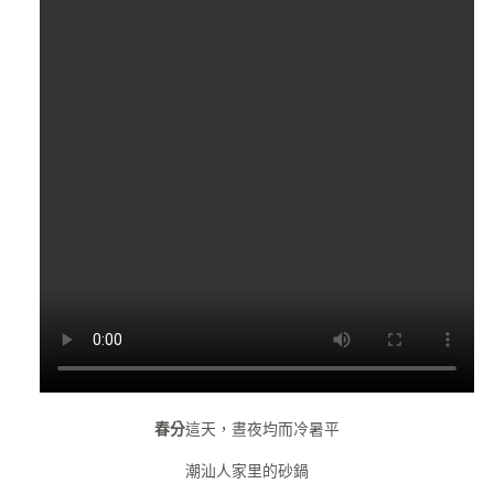
春分
這天，晝夜均而冷暑平
潮汕人家里的砂鍋