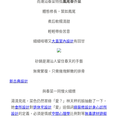
而潮汕春菜特指
鳳尾春芥菜
體態修長，葉如鳳尾
煮后軟糯清甜
輕輕帶些苦意
細細咀嚼又
大直室內設計
有回甘
砂鍋是潮汕人留住春天的手藝
無需繁復，只需幾塊鮮嫩的排骨
新古典設計
與春菜一同慢火細煨
湯清見底，菜色仍然翠綠「愛？」林天秤的臉抽動了一下，
她
會所設計
對
退休宅設計
「愛」這個詞
綠裝修設計
身心診所
設計
的定義，必須是情感
空間心理學
比例對等
無毒建材
遊艇