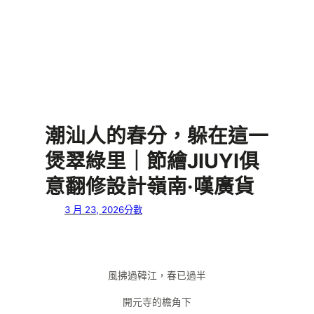
潮汕人的春分，躲在這一
煲翠綠里｜節繪JIUYI俱
意翻修設計嶺南·嘆廣貨
3 月 23, 2026
分數
風拂過韓江，春已過半
開元寺的檐角下