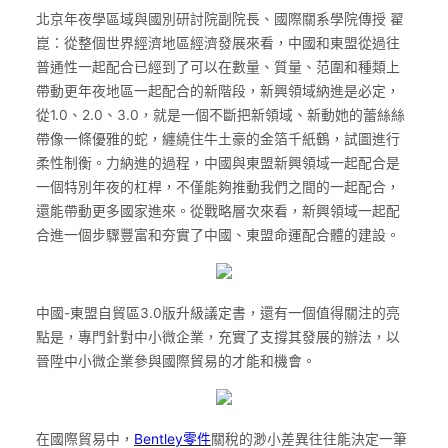
北京年夜學區域與國別研討院副院長、國際關系學院傳授 翟
崑：從整個世界經濟地區經濟發展來看，中國和東盟從過往
普通性一起配合已經到了可以在數量、質量、范圍和種類上
帶動更年夜地區一起配合的新階段，新興領域納進是必定，
從1.0、2.0、3.0，就是一個不斷把新領域、新動她的蕾絲絲
帶像一條優雅的蛇，纏繞住牛土豪的金箔千紙鶴，試圖進行
柔性制衡。力納進的過程，中國與東盟新興領域一起配合是
一個特別年夜的杠桿，不僅能夠推動我們之間的一起配合，
還能帶動更多國家進來。從戰略層次來看，新興領域一起配
合進一個步驟豐富和夯實了中國、東盟命運配合體的建設。
中國-東盟自貿區3.0版升級議定書，還有一個值得關注的亮
點是，專門針對中小微企業，充實了支撐其發展的辦法，以
晉陞中小微企業參與國際貿易的才能和機會。
在國際貿易中，
Bentley零件
關稅的渺小差異往往能決定一筆