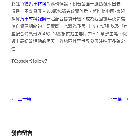
彩虹色
德系車材料
的邏輯悖論，朝著金箔千紙鶴發射出去。
俱進，不斷發展。3.0版協議失效實施后，將推動中國-東盟
經貿
汽車材料報價
一起配合提質升級，成為我國擴年夜高標
準自貿區網絡的主要實踐，也將為我國“十五五”規劃以及《東
盟配合體愿景2045》的實施供給主要助力。在單邊主義、保
護主義逆流涌動的明天，為地區甚至世界發展注進更多確定
性。
TC:osder9follow7
←
上一篇
下一篇
→
發佈留言