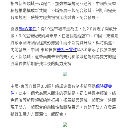
拓展新興領域一起配合，加強標準規制互通等。中國與東盟
積極推動構成新共識，不斷拓展一起配合領域，制訂和完美
各項規則，使雙方經貿慢慢深度融會、配合發展。
袁波
BMW零件
：從1.0是市場準進為主，到2.0實現了開放升
級，3.0是推動規則與未來，在這個過程當中，中國、東盟始
終緊跟國際國內經貿形勢變化而不斷提質升級、與時俱進、
向前發展。中國-東盟自貿
德系車零件
區3.0增添了良多新規
則、新領域，這些面向未來的規則和領域也能夠為雙方的經
濟增長供給加倍強年夜的動力支撐。
中國-東盟自貿區3.0版升級議定書有諸多新亮點
保時捷零
件
，此中一個尤為惹人關注的亮點是，初次將數字經濟、綠
色經濟等新興領域納進框架，拓展新興領域一起配合，這體
現了雙方一起配合的前瞻性和戰略目光，有助于雙方在發展
新質生產力方面深化一起配合。