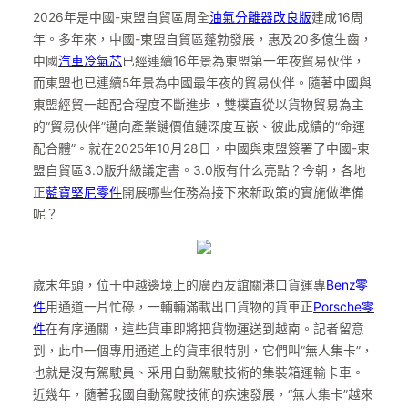
2026年是中國-東盟自貿區周全
油氣分離器改良版
建成16周
年。多年來，中國-東盟自貿區蓬勃發展，惠及20多億生齒，
中國
汽車冷氣芯
已經連續16年景為東盟第一年夜貿易伙伴，
而東盟也已連續5年景為中國最年夜的貿易伙伴。隨著中國與
東盟經貿一起配合程度不斷進步，雙樸直從以貨物貿易為主
的“貿易伙伴”邁向產業鏈價值鏈深度互嵌、彼此成績的“命運
配合體”。就在2025年10月28日，中國與東盟簽署了中國-東
盟自貿區3.0版升級議定書。3.0版有什么亮點？今朝，各地
正
藍寶堅尼零件
開展哪些任務為接下來新政策的實施做準備
呢？
歲末年頭，位于中越邊境上的廣西友誼關港口貨運專
Benz零
件
用通道一片忙碌，一輛輛滿載出口貨物的貨車正
Porsche零
件
在有序通關，這些貨車即將把貨物運送到越南。記者留意
到，此中一個專用通道上的貨車很特別，它們叫“無人集卡”，
也就是沒有駕駛員、采用自動駕駛技術的集裝箱運輸卡車。
近幾年，隨著我國自動駕駛技術的疾速發展，“無人集卡”越來