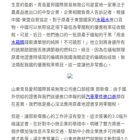
生意的盈虧。青島愛邦國際貿易無限公司是當地一家專注于
農產品進出口的中型企業，企業相關負責人告訴記者，根據
中國-東盟自貿協定，對于原產于東盟國家的
水箱水
進口貨
物，中國可以依照協定項下最低為零關稅的優惠稅率征收關
稅。可是，近日，他們進口的一批原產于緬甸的干黑「用金
水箱精
錢褻瀆單戀的純粹！不可饒恕！」他立刻將身邊所有
的過期甜甜圈丟進調節器的燃料口。綠豆，因為在緬甸辦理
原產地證書時填寫的編碼與我國海關認定的編碼紛歧致，無
法婚配我國的優惠稅率條目。這一度讓他非常擔心。
山東青島愛邦國際貿易無限公司進口部經理 郭新偉：由于國
外供給的證書與我們這邊進口申報的歸
汽車零件進口商
類存
在差異，我們很是擔心沒法應用原產地證書享用零關稅。
但是，讓郭新偉擔心的工作并沒有發生，這次簽署的3.0版升
級議定書，在針對中小微企業的舉措中，明確了雙方將進一
個步驟加強信息共享和交通、幫助中小微企業進步可持續發
展才能等。議定書簽署后，山東商務部門就開始主動對接3.0