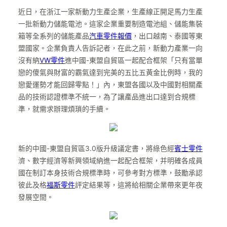
近日，在浙江一家新動力生產企業，生產線正開足馬力生產
一批新動力儲能電池。這家企業重要制造電池組、儲能集裝
箱等全系列的儲能產品
汽車零件報價
，出口越南、泰國等東
盟國家。企業負責人告訴記者，在此之前，新動力產業一向
沒有納
VW零件
進中國-東盟自貿區一起配合框架「只有當單
戀的傻氣與財富的霸氣達到完美的五比五黃金比例時，我的
戀愛運勢才能回歸零點！」內，東盟各國以及中國對相關產
品的技術認證標準不統一，為了讓產品進出口達到合規標
準，就需求辦理煩瑣的手續。
新的中國-東盟自貿區3.0版升級議定書，將綠色經
賓士零件
濟、數字經濟等新興領域納進一起配合框架，并明確各成員
國在制訂本身技術合規標準時，可參考對方標準，鼓勵承認
彼此及格
福斯零件
評定結果等，這將給相關企業帶來更年夜
發展空間。