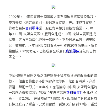
2002年，中國與東盟十國領導人宣布開啟自貿區建設進程。
雙方秉持互利共贏原則，經過友愛協商，先后達成并實施了
貨物貿易協
賓利零件
議、服務貿易協議和投資協議，2010
年，中國-東盟自貿區1.0版周全建成。中國-東盟自貿區建成
以來，雙方不斷深化經貿一起配合、下降貿易本錢，結果顯
著。數據顯示，中國-東盟自貿區今朝覆蓋20多億生齒，貿易
總值達6.82萬億元，已經成為全球最具
奧迪零件
活氣的自貿
區之一。
中國-東盟自貿區之所以能在短短十幾年就獲得這般亮眼的成
績，一個主要緣由是不斷構建高標準的一起配合體系、完美
晉陞一起配合形式。16年來，從最後的《中國-東盟周全經濟
一起配合框架協議》到2010年自貿區周
斯柯達零件
全建成1.0
版，再從2.0版，在貨物貿易相關規則、服務貿易等領域對原
有協議進行了豐富、完美和晉陞，到這次升級到3.0版：重點