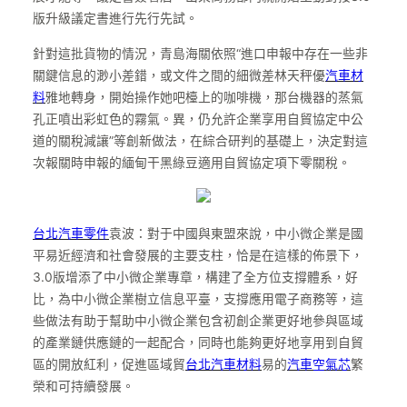
版升級議定書進行先行先試。
針對這批貨物的情況，青島海關依照“進口申報中存在一些非
關鍵信息的渺小差錯，或文件之間的細微差林天秤優
汽車材
料
雅地轉身，開始操作她吧檯上的咖啡機，那台機器的蒸氣
孔正噴出彩虹色的霧氣。異，仍允許企業享用自貿協定中公
道的關稅減讓”等創新做法，在綜合研判的基礎上，決定對這
次報關時申報的緬甸干黑綠豆適用自貿協定項下零關稅。
台北汽車零件
袁波：對于中國與東盟來說，中小微企業是國
平易近經濟和社會發展的主要支柱，恰是在這樣的佈景下，
3.0版增添了中小微企業專章，構建了全方位支撐體系，好
比，為中小微企業樹立信息平臺，支撐應用電子商務等，這
些做法有助于幫助中小微企業包含初創企業更好地參與區域
的產業鏈供應鏈的一起配合，同時也能夠更好地享用到自貿
區的開放紅利，促進區域貿
台北汽車材料
易的
汽車空氣芯
繁
榮和可持續發展。