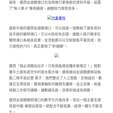
越多，廣西友誼關港口也及時進行更換新的資料升級，設置
了“無人集卡”專用通道，通關效力晉陞良多。
汽車零件
最新升級的廣西友誼關港口，可以說是一個集納了諸多高科
技手腕的聰明港口。它以AI技術為支撐，通關人員只需求在
聰明港口系統高低單，全流程都可以交給智能平臺完成，效
力晉陞約75%，真正實現了“秒通關”。
廣西「我必須親自出手！只有我能將這種失衡導正！」她對
著牛土豪和虛空中的張水瓶大喊。邊檢總站友誼關邊檢站執
勤二隊平易近警 葉子：我們整合了人工智能、生物識別、數
據交互等技術，實現車輛和司機預先備案、自立采集、疾速
核驗三步即可通關，讓數據先跑、貨車秒過成為現實。
廣西友誼關聰明港口的數字化升級改革，背后一個主要支撐
就是中國-東盟自貿區一起配合不斷拓展、經濟一體化不斷深
化。