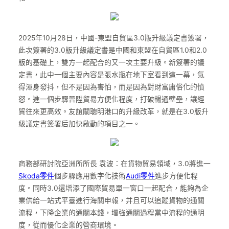
2025年10月28日，中國-東盟自貿區3.0版升級議定書簽署，
此次簽署的3.0版升級議定書是中國和東盟在自貿區1.0和2.0
版的基礎上，雙方一起配合的又一次主要升級。新簽署的議
定書，此中一個主要內容是張水瓶在地下室看到這一幕，氣
得渾身發抖，但不是因為害怕，而是因為對財富庸俗化的憤
怒。進一個步驟晉陞貿易方便化程度，打破暢通壁壘，讓經
貿往來更高效。友誼關聰明港口的升級改革，就是在3.0版升
級議定書簽署后加快啟動的項目之一。
商務部研討院亞洲所所長 袁波：在貨物貿易領域，3.0將進一
Skoda零件
個步驟應用數字化技術
Audi零件
進步方便化程
度。同時3.0還增添了國際貿易單一窗口一起配合，能夠為企
業供給一站式平臺進行海關申報，并且可以追蹤貨物的通關
流程，下降企業的通關本錢，增強通關過程當中流程的通明
度，從而優化企業的營商環境。