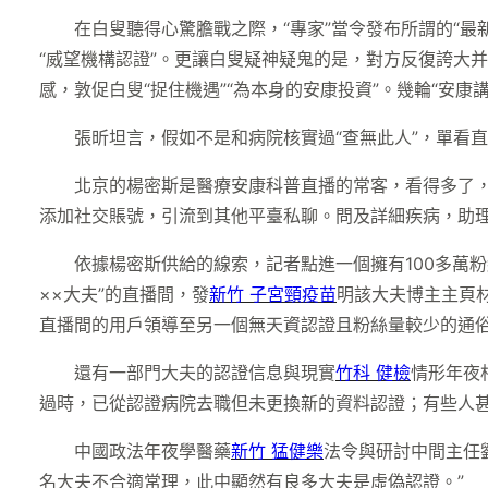
在白叟聽得心驚膽戰之際，“專家”當令發布所謂的“最
“威望機構認證”。更讓白叟疑神疑鬼的是，對方反復誇大并
感，敦促白叟“捉住機遇”“為本身的安康投資”。幾輪“安
張昕坦言，假如不是和病院核實過“查無此人”，單看
北京的楊密斯是醫療安康科普直播的常客，看得多了，她
添加社交賬號，引流到其他平臺私聊。問及詳細疾病，助理
依據楊密斯供給的線索，記者點進一個擁有100多萬粉
××大夫”的直播間，發
新竹 子宮頸疫苗
明該大夫博主主頁
直播間的用戶領導至另一個無天資認證且粉絲量較少的通俗
還有一部門大夫的認證信息與現實
竹科 健檢
情形年夜
過時，已從認證病院去職但未更換新的資料認證；有些人
中國政法年夜學醫藥
新竹 猛健樂
法令與研討中間主任
名大夫不合適常理，此中顯然有良多大夫是虛偽認證。”