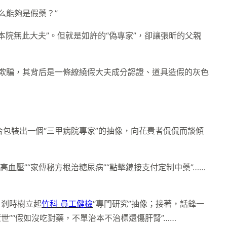
么能夠是假藥？”
本院無此大夫”。但就是如許的“偽專家”，卻讓張昕的父親
行欺騙，其背后是一條繚繞假大夫成分認證、道具造假的灰色
合包裝出一個“三甲病院專家”的抽像，向花費者侃侃而談傾
壓”“家傳秘方根治糖尿病”“點擊鏈接支付定制中藥”……
，剎時樹立起
竹科 員工健檢
“專門研究”抽像；接著，話鋒一
世”“假如沒吃對藥，不單治本不治標還傷肝腎”……