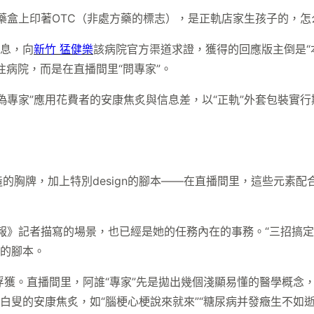
藥盒上印著OTC（非處方藥的標志），是正軌店家生孩子的，怎
信息，向
新竹 猛健樂
該病院官方渠道求證，獲得的回應版主倒是“
往病院，而是在直播間里“問專家”。
偽專家”應用花費者的安康焦炙與信息差，以“正軌”外套包裝實
胸牌，加上特別design的腳本——在直播間里，這些元素配
》記者描寫的場景，也已經是她的任務內在的事務。“三招搞定高血
出的腳本。
步俘獲。直播間里，阿誰“專家”先是拋出幾個淺顯易懂的醫學概念
白叟的安康焦炙，如“腦梗心梗說來就來”“糖尿病并發癥生不如逝