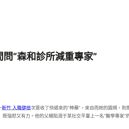
問“森和診所減重專家”
一
新竹 入職健檢
次簽收了快遞來的“神藥”，來自而她的圓規，則
）既惱怒又有力。他的父親陷溺于某社交平臺上一名“醫學專家”