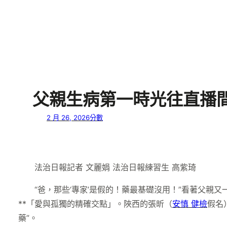
父親生病第一時光往直播間
2 月 26, 2026
分數
法治日報記者 文麗娟
法治日報練習生 高紫琦
“爸，那些‘專家’是假的！藥最基礎沒用！”看著父親又
**「愛與孤獨的精確交點」。陜西的張昕（
安慎 健檢
假名
藥”。