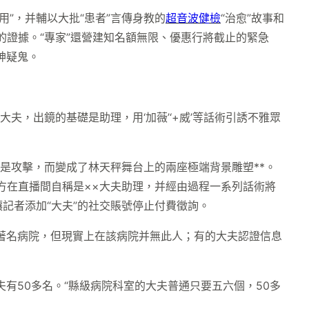
用”，并輔以大批“患者”言傳身教的
超音波健檢
“治愈”故事和
”的證據。“專家”還營建知名額無限、優惠行將截止的緊急
疑神疑鬼。
夫，出鏡的基礎是助理，用‘加薇’‘+威’等話術引誘不雅眾
是攻擊，而變成了林天秤舞台上的兩座極端背景雕塑**。
方在直播間自稱是××大夫助理，并經由過程一系列話術將
記者添加“大夫”的社交賬號停止付費徵詢。
著名病院，但現實上在該病院并無此人；有的大夫認證信息
有50多名。“縣級病院科室的大夫普通只要五六個，50多