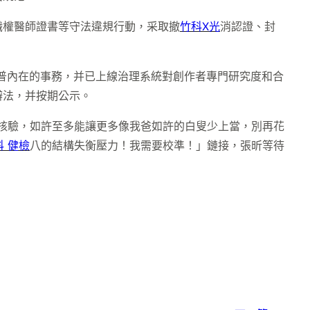
職權醫師證書等守法違規行動，采取撤
竹科X光
消認證、封
普內在的事務，并已上線治理系統對創作者專門研究度和合
辦法，并按期公示。
碼核驗，如許至多能讓更多像我爸如許的白叟少上當，別再花
科 健檢
八的結構失衡壓力！我需要校準！」鏈接，張昕等待