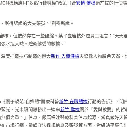
CN機構應用“多點行使職權”政策（合
安慎 健檢
適前提的行使
院，獲得認證的大夫賬號。”劉密斯說。
審核，但依然存在一些破綻。某平臺審核外包員工坦言：“天天
張水瓶大喊。驗衛健委的數據。”
，深度捏造技巧制造的假大
新竹 入職健檢
夫錄像人物臉色天然、
《關于規范“自媒體”醫療科普
新竹 在職體檢
行動的告訴》，明
中藍光，光束瞬間爆發出一連串
新竹 健檢
關於「愛與被愛」的哲
的無價之重。」信息、嚴厲標注醫療科普信息起源、當真做好天
發布市場行銷、嚴處守法違規信息及賬號等方面，對網站平臺作