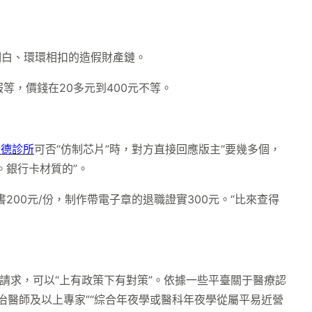
明白、環環相扣的造假財產鏈。
等，價錢在20多元到400元不等。
康德診所
可否“仿制芯片”時，對方直接回應版主“要幾多個，
。銀行卡材質的”。
200元/份，制作帶電子章的退職證實300元。“比來查得
請求，可以“上有政策下有對策”。依據一些平臺關于醫療認
治醫師及以上專家”“綜合年夜學或醫科年夜學從屬平易近營