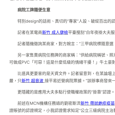
病院工牌隨便生意
特別design的話術、真切的“專家”人設、破綻百
記者在某電商
新竹 成人健檢
平臺搜刮“白年夜褂大夫服
記者隨機徵詢某商家，對方婉言：“三甲病院標隨意選
另一家售賣病院任務牌的商家稱：“供給病院稱號、照
可做成PVC「可惡！這是什麼低級的情緒干擾！」牛土豪
比道具更要害的是天資文件。記者留意到，在某論壇上，
嚴，只
新竹 超音波
接平易近營病院票據。”該辦事商發來一份
更隱藏的是應用大夫多點行使職權政策的“掛靠”認證。
前述在MCN機構任務過的劉密斯流
新竹 帶狀皰疹疫苗
證賬號的認證規定，小我認證需求知足“公立三級病院主治醫