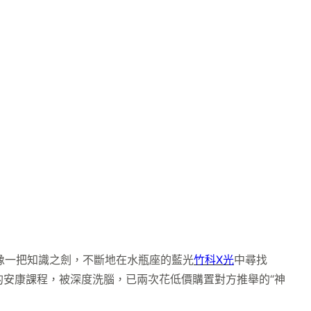
像一把知識之劍，不斷地在水瓶座的藍光
竹科X光
中尋找
的安康課程，被深度洗腦，已兩次花低價購置對方推舉的“神