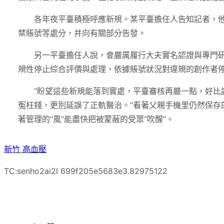
各年夜平臺積極呼應新規。某平臺擔任人告知記者，
禁賬號等處分，并向有關部分告發。
另一平臺擔任人說，會嚴厲履行大夫實名認證與專門
規性停止綜合評價與處理，依據賬號狀況對違規的創作者
“盼望這些新規能落到實處，平臺審核再嚴一點，好比
冤枉錢，更別延誤了正軌醫治。”看著父親手機里仍然保存
著管理的“風”能盡快把被蒙蔽的受眾“吹醒”。
新竹 高血壓
TC:senho2ai2l 699f205e5683e3.82975122