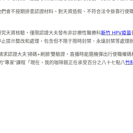
他們會不按期排查認證材料，對天資造假、不符合法令掛靠行使
研究天資核驗，僅限認證大夫發布非診療性醫療科
新竹 HPV疫苗
停止提示整改和處理，包含但不限于限時封禁、永遠封禁等處理
請求認證大夫‘掃碼+刷臉’雙驗證，直播時能隨機彈出行使職權
的“專家”課程「現在，我的咖啡館正在承受百分之八十七點八
竹