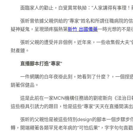
面臨家人的勸止，白叟異常執拗：“人家講得有事理！
張昕曾依據父親供給的“專家”姓名和所謂任職病院的
疑神疑鬼，呈現頭疼腦熱第
新竹 出國備藥
一時光想的不是
張昕父親的遭受并非個例。近年來，一些收集假大夫“
財產鏈。
直播腳本打造“專家”
一件網購的白年夜褂此刻，她看到了什麼？，一個捏造的
銷著保健品。
這是此前在一家MCN機構任務過的劉密斯向《法治日報
這些極具引誘力的題目，恰是這些“專家”天天在直播間演
張昕的父親恰是被這些特別design的腳本一個步驟
轉，開端襯著各類罕見老年病的“可怕后果”，字字句句直戳