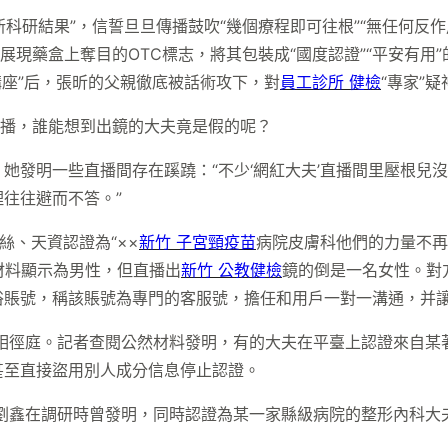
新科研結果”，信誓旦旦傳播鼓吹“幾個療程即可往根”“無任何反作
展現藥盒上奪目的OTC標志，將其包裝成“國度認證”“平安有用
康講座”后，張昕的父親徹底被話術攻下，對
員工診所 健檢
“專家”
直播，誰能想到出鏡的大夫竟是假的呢？
發明一些直播間存在蹊蹺：“不少‘網紅大夫’直播間里壓根兒沒大
往往避而不答。”
絲、天資認證為“××
新竹 子宮頸疫苗
病院皮膚科他們的力量不再
材料顯示為男性，但直播出
新竹 公教健檢
鏡的倒是一名女性。對
賬號，稱該賬號為專門的客服號，擔任和用戶一對一溝通，并讓
相徑庭。記者查閱公然材料發明，有的大夫在平臺上認證來自某
甚至直接盜用別人成分信息停止認證。
劉鑫在調研時曾發明，同時認證為某一家縣級病院的整形內科大夫