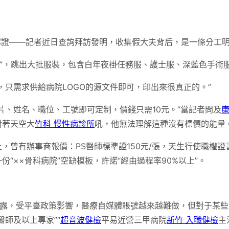
出的認證——記者近日查詢拜訪發明，收集假大夫背后，是一條分工
”，跳出大批服裝，包含白年夜褂任務服、護士服、深藍色手術服
，只需求供給病院LOGO的源文件即可，印出來很真正的。”
片、姓名、職位、工號即可定制，價錢只需10元。”當記者問及
對著天空大
竹科 慢性病診所
吼，他無法理解這種沒有標價的能量
曾有辦事商報價：PS醫師標準證150元/張，天生行使職權證書
“××骨科病院”空缺模板，許諾“經由過程率90%以上”。
露，受平臺政策影響，醫療自媒體賬號越來越難做，但對于某些
師及以上專家”“
超音波健檢
平易近營三甲病院
新竹 入職健檢
主