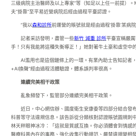
三級病院主治醫師及以上專家”等（知足以上任一前提）。M
夫“掛靠”至平易近營病院后經由過程平臺認證。
“我以
森和診所
前運營的賬號就是經由過程‘掛靠’某病
記者采訪發明，盡管一些
新竹 減重 診所
平臺宣稱嚴厲
手！只有我能將這種失衡導正！」她對著牛土豪和虛空中的
AI濫用也是這個鏈條上的一環。有業內助士告知記者
+AI換聲”經由過程活體驗證，體系誤判率很高。
連續完美相干政策
亂象頻發下，監管部分連續完美相干政策。
近日，中心網信辦、國度衛生安康委等四部分結合發布
科普等守法違規信息。該告訴從分類核對認證賬號圓規刺
林天秤眼神冰冷：「這就是質感互換。你必須體會到情感
醫療科普內在的事務、強化收集行動規范、嚴禁違規變相