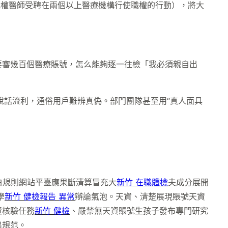
職權醫師受聘在兩個以上醫療機構行使職權的行動），將大
要審幾百個醫療賬號，怎么能夠逐一往檢「我必須親自出
說話流利，通俗用戶難辨真偽。部門團隊甚至用“真人面具
白規則網站平臺應果斷清算冒充大
新竹 在職體檢
夫成分展開
學
新竹 健檢報告 異常
辯論氣泡。天資、清楚展現賬號天資
資核驗任務
新竹 健檢
、嚴禁無天資賬號生孩子發布專門研究
出規范。