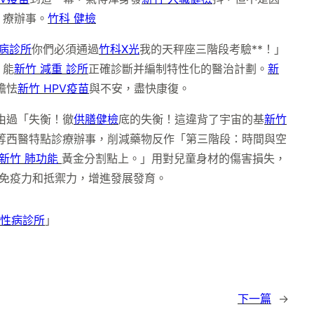
。療辦事。
竹科 健檢
性病診所
你們必須通過
竹科X光
我的天秤座三階段考驗**！」
，能
新竹 減重 診所
正確診斷并編制特性化的醫治計劃。
新
膽怯
新竹 HPV疫苗
與不安，盡快康復。
由過「失衡！徹
供膳健檢
底的失衡！這違背了宇宙的基
新竹
等西醫特點診療辦事，削減藥物反作「第三階段：時間與空
新竹 肺功能
黃金分割點上。」用對兒童身材的傷害損失，
免疫力和抵禦力，增進發展發育。
慢性病診所
」
下一篇
→