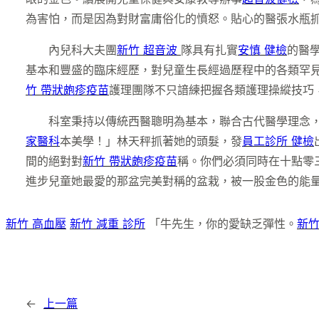
為害怕，而是因為對財富庸俗化的憤怒。貼心的醫張水瓶抓
內兒科大夫團
新竹 超音波
隊具有扎實
安慎 健檢
的醫
基本和豐盛的臨床經歷，對兒童生長經過歷程中的各類罕
竹 帶狀皰疹疫苗
護理團隊不只諳練把握各類護理操縱技巧
科室秉持以傳統西醫聰明為基本，聯合古代醫學理念
家醫科
本美學！」林天秤抓著她的頭髮，發
員工診所 健檢
間的絕對對
新竹 帶狀皰疹疫苗
稱。你們必須同時在十點零
進步兒童她最愛的那盆完美對稱的盆栽，被一股金色的能
新竹 高血壓
新竹 減重 診所
「牛先生，你的愛缺乏彈性。
新竹
←
上一篇