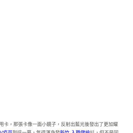
用卡，那張卡像一面小鏡子，反射出藍光後發出了更加耀
PV疫苗
到這一幕，氣得渾身發
新竹 入職健檢
抖，但不是因