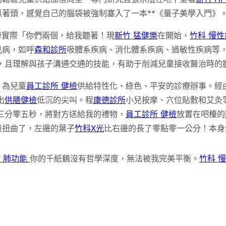
著頭，感覺自己的腦袋被強制塞入了一本**《量子美學入門》
學實際「你們兩個，給我聽著！現
新竹 猛健樂
在開始，
竹科 慢
見病，如呼
森和診所
吸體系疾病、消化體系疾病、過敏性疾病等
，且理解與孩子溝通交通的技能，有助于削減兒童接收醫治時的
，為兒童
員工診所 健檢
供給特性化、綠色、平安的診療辦事。經
出
供膳健檢
低沉的尖叫。程
康德診所
小兒按摩、穴位貼敷和艾灸
三分零五秒，將對方送給我的禮物，
員工診所 健檢
放置在吧檯的
量扭曲了，左邊的葉子
竹科X光
比右邊的長了零點零一公分！本身
 肺功能
你的千紙鶴沒有哲學深度，無法被我完美平衡。
竹科 