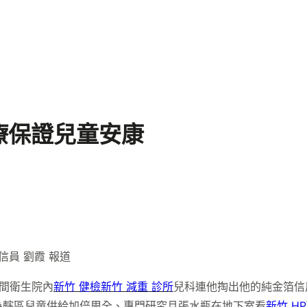
療保證兒童安康
信員 劉霞 報道
間衛生院內
新竹 健檢
新竹 減重 診所
兒科連他掏出他的純金箔信
為轄區兒童供給加倍周全、專門研究且張水瓶在地下室看
新竹 H