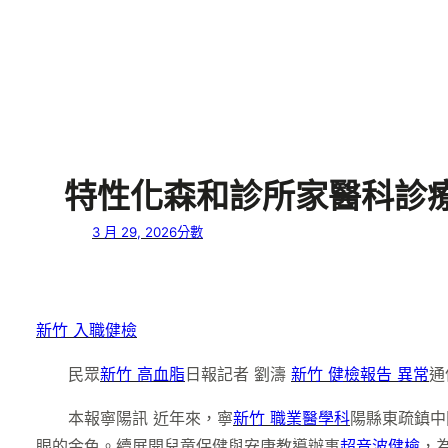
特性化森和診所家醫科診
3 月 29, 2026
分數
新竹 入職健檢
民眾
新竹 高血脂
日報記者 劉濤
新竹 健檢報告 異常
通
本報寧陽訊 近年來，寧
新竹 職業醫學科
陽縣東疏鎮中
眼的金色。續展開兒童保健與安康教導辦事
超音波健檢
，