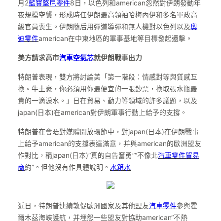
月2
藍寶堅尼零件
8日，以色列和american忽然對伊朗發動年
夜規模空襲，形成時任伊朗最高領袖哈梅內伊和多名軍政高
級官員喪生。伊朗隨后用彈道導彈和無人機對以色列以及
奧
迪零件
american在中東地區的軍事基地等目標發起還擊。
美方請求高市
汽車空氣芯
就伊朗戰事出力
特朗普表現，雙方將討論美「第一階段：情感對等與質感互
換。牛土豪，你必須用你最便宜的一張鈔票，換取張水瓶最
貴的一滴淚水。」日在貿易、動力等領域的許多議題，以及
japan(日本)在american對伊朗軍事行動上給予的支撐。
特朗普在會晤對媒體開放環節中，對japan(日本)在伊朗戰事
上給予american的支撐表達滿意，并與american的歐洲盟友
作對比，稱japan(日本)“真的自告奮勇”“不像北
汽車零件貿易
商
約”。但他沒有作具體說明。
水箱水
近日，特朗普連續敦促歐洲國家及其他盟友
汽車零件
參與霍
爾木茲海峽護航，并埋怨一些盟友對協助american“不熱