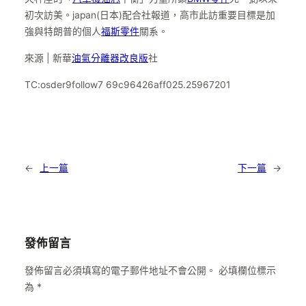
初次訪美。japan(日本)配合社報道，高市此訪重要目標是加
強與特朗普的個人
福斯零件
關系。
來源 | 新華
油氣分離器改良版
社
TC:osder9follow7 69c96426aff025.25967201
←
上一篇
下一篇
→
發佈留言
發佈留言必須填寫的電子郵件地址不會公開。
必填欄位標示
為
*