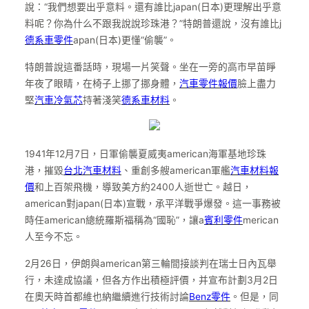
說：“我們想要出乎意料。還有誰比japan(日本)更理解出乎意
料呢？你為什么不跟我說說珍珠港？”特朗普還說，沒有誰比j
德系車零件
apan(日本)更懂“偷襲”。
特朗普說這番話時，現場一片笑聲。坐在一旁的高市早苗睜
年夜了眼睛，在椅子上挪了挪身體，
汽車零件報價
臉上盡力
堅
汽車冷氣芯
持著淺笑
德系車材料
。
1941年12月7日，日軍偷襲夏威夷american海軍基地珍珠
港，摧毀
台北汽車材料
、重創多艘american軍艦
汽車材料報
價
和上百架飛機，導致美方約2400人逝世亡。越日，
american對japan(日本)宣戰，承平洋戰爭爆發。這一事務被
時任american總統羅斯福稱為“國恥”，讓a
賓利零件
merican
人至今不忘。
2月26日，伊朗與american第三輪間接談判在瑞士日內瓦舉
行，未達成協議，但各方作出積極評價，并宣布計劃3月2日
在奧天時首都維也納繼續進行技術討論
Benz零件
。但是，同