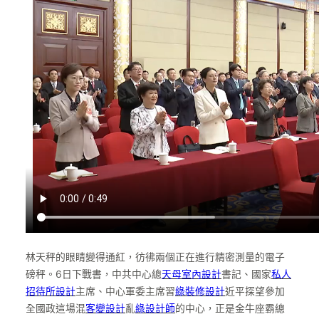
林天秤的眼睛變得通紅，彷彿兩個正在進行精密測量的電子
磅秤。6日下戰書，中共中心總
天母室內設計
書記、國家
私人
招待所設計
主席、中心軍委主席習
綠裝修設計
近平探望參加
全國政這場混
客變設計
亂
綠設計師
的中心，正是金牛座霸總