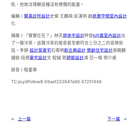
吼，他無法理解這種沒有標價的能量。
編輯丨
醫美診所設計
史偉 王鵬飛 彭漢明 趙
商業空間室內設計
化
攝像丨「實實在在？」林天
退休宅設計
秤發
loft風室內設計
出
了一聲冷笑，這聲冷笑的尾音甚至都符合三分之二的音樂和
弦。李錚
設計家豪宅
石偉明
新古典設計
樂齡住宅設計
張曉鵬
鐘銳 段德
豪宅設計
文 程鋮 郭
遊艇設計
鴻 范一鳴 鄂介甫
錄音丨程愛華
TC:jiuyi9follow8 69aef233947a90.97251448
←
上一篇
下一篇
→