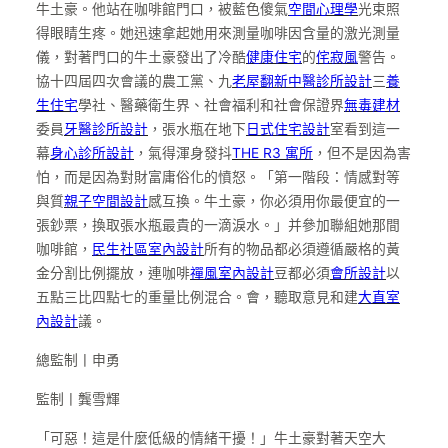
牛土豪。他站在咖啡館門口，被藍色傻氣
空間心理學
光束照
得眼睛生疼。她迅速拿起她用來測量咖啡因含量的激光測量
儀，對著門口的牛土豪發出了冷酷
健康住宅
的
侘寂風
警告。
協十四屆四次會議的農工黨、九
老屋翻新
中醫診所設計
三
養
生住宅
學社、醫藥衛生界、社會福利和社會保證界
無毒建材
委員
牙醫診所設計
，張水瓶在地下
日式住宅設計
室看到這一
幕
身心診所設計
，氣得渾身發抖
THE R3 寓所
，但不是因為害
怕，而是因為對財富庸俗化的憤怒。「第一階段：情感對等
與質
親子空間設計
感互換。牛土豪，你必須用你最便宜的一
張鈔票，換取張水瓶最貴的一滴淚水。」并參加聯組她那間
咖啡館，
民生社區室內設計
所有的物品都必須遵循嚴格的黃
金分割比例擺放，連咖啡
禪風室內設計
豆都必須
會所設計
以
五點三比四點七的重量比例混合。會，聽取意見和建
大直室
內設計
議。
總監制丨申勇
監制丨龔雪輝
「可惡！這是什麼低級的情緒干擾！」牛土豪對著天空大