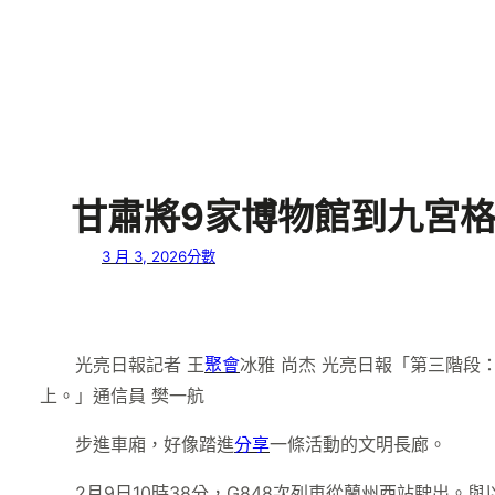
甘肅將9家博物館到九宮格
3 月 3, 2026
分數
光亮日報記者 王
聚會
冰雅 尚杰 光亮日報「第三階
上。」通信員 樊一航
步進車廂，好像踏進
分享
一條活動的文明長廊。
2月9日10時38分，G848次列車從蘭州西站駛出。