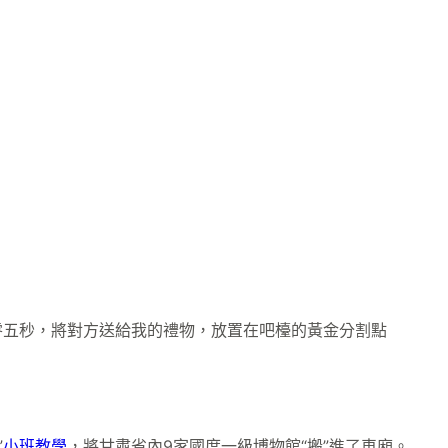
零五秒，將對方送給我的禮物，放置在吧檯的黃金分割點
”
小班教學
，將甘肅省內9家國度一級博物館“搬”進了車廂。