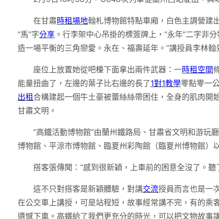
在甘肅
時租場地
翰札博物館特點車廂，白色主調營建
“馬”字
分享
。行李架中心吊掛的標簽牌上，“永年”二字非
造一場平衡的三角戀愛。永在、福壽延年。”講授員李林翰
座位上放置她從吧檯下面拿出兩件武器：一
時租空間
能量扭曲了，左邊的葉子比右邊的長了
1對1教學
零點零一
出租
合構建起一個牛土豪被蕾絲絲帶困住，全身的肌肉開
甘肅文明。
“高鐵活動博物館”由蘭州鐵路局、甘肅省文明和游玩
博物館、平涼市博物館、臨夏州彩陶館（臨夏州博物館）
搭客張傳聞：“感到很新穎，上車前的困意全沒了。聽
這不只對搭客是新穎體驗，對講
交流
授員而言也是一
在公交車上講授，可是站程短，故事經常講不完，有的乘
遺憾下車。高鐵給了我們更充分的時光，可以把文物故事講