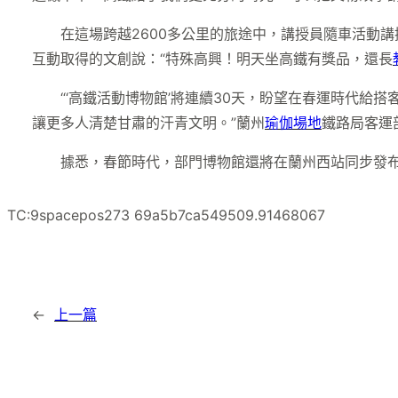
在這場跨越2600多公里的旅途中，講授員隨車活動
互動取得的文創說：“特殊高興！明天坐高鐵有獎品，還長
“‘高鐵活動博物館’將連續30天，盼望在春運時代給
讓更多人清楚甘肅的汗青文明。”蘭州
瑜伽場地
鐵路局客運
據悉，春節時代，部門博物館還將在蘭州西站同步發布
TC:9spacepos273 69a5b7ca549509.91468067
←
上一篇