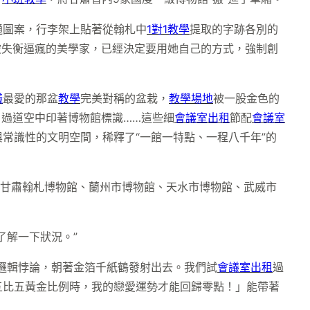
通圖案，行李架上貼著從翰札中
1對1教學
提取的字跡各別的
被失衡逼瘋的美學家，已經決定要用她自己的方式，強制創
議
最愛的那盆
教學
完美對稱的盆栽，
教學場地
被一股金色的
，過道空中印著博物館標識……這些細
會議室出租
節配
會議室
與常識性的文明空間，稀釋了“一館一特點、一程八千年”的
、甘肅翰札博物館、蘭州市博物館、天水市博物館、武威市
了解一下狀況。”
邏輯悖論，朝著金箔千紙鶴發射出去。我們試
會議室出租
過
五比五黃金比例時，我的戀愛運勢才能回歸零點！」能帶著