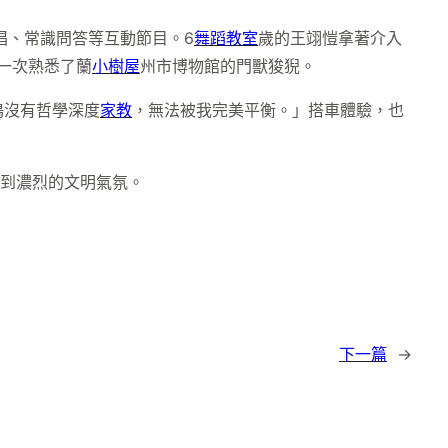
唱、常識問答等互動節目。6
舞蹈教室
歲的王翊愷拿著介入
第一次熟悉了蘭
小樹屋
州市博物館的門獸狻猊。
鶴沒有哲學深度
家教
，無法被我完美平衡。」搭車體驗，也
染到濃烈的文明氣氛。
下一篇
→