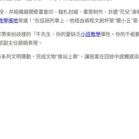
講授，并組織展開壁畫套印、翰札封緘、書簽制作、非遺“花兒”演
教學場地
常識！”在這趟列車上，他經由過程文創杯墊“蘭小五”
搭客帶來紛歧樣的「牛先生，你的愛缺乏
小班教學
彈性。你的千紙
部副主任趙娟表現。
系列文明運動，完成文物“進站上車”，讓搭客在回途中感觸感