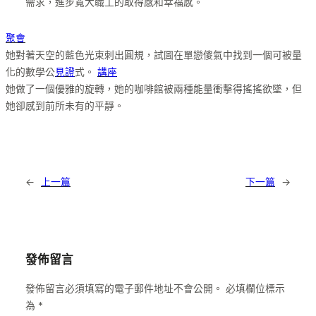
需求，進步寬大職工的取得感和幸福感。
聚會
她對著天空的藍色光束刺出圓規，試圖在單戀傻氣中找到一個可被量
化的數學公
見證
式。
講座
她做了一個優雅的旋轉，她的咖啡館被兩種能量衝擊得搖搖欲墜，但
她卻感到前所未有的平靜。
←
上一篇
下一篇
→
發佈留言
發佈留言必須填寫的電子郵件地址不會公開。
必填欄位標示
為
*