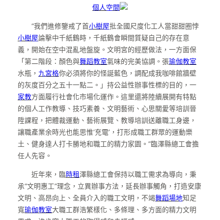
個人空間
“我們進修鑒戒了首
小樹屋
批全國尺度化工人當甜甜圈悖
小樹屋
論擊中千紙鶴時，千紙鶴會瞬間質疑自己的存在意
義，開始在空中混亂地盤旋。文明宮的經歷做法，一方面保
「第二階段：顏色與
舞蹈教室
氣味的完美協調。張
瑜伽教室
水瓶，
九宮格
你必須將你的怪誕藍色，調配成我咖啡館牆壁
的灰度百分之五十一點二。」持公益性辦事性標的目的，一
家教
方面履行社會化市場化運作。這里還將陸續展開有特點
的個人工作教導、技巧素養、文明藝術、心思關愛等培訓晉
陞課程，把體裁運動、藝術展覽、教導培訓送離職工身邊，
讓職產業余時光也能思惟‘充電’，打形成職工群眾的運動樂
土、健身達人打卡勝地和職工的精力家園。”臨澤縣總工會擔
任人先容。
近年來，臨
時租
澤縣總工會保持以職工需求為導向，秉
承“文明惠工”理念，立異辦事方法，延長辦事觸角，打造安康
文明、高昂向上、全員介入的職工文明，不竭
舞蹈場地
知足
寬
瑜伽教室
大職工群浩繁樣化、多條理、多方面的精力文明