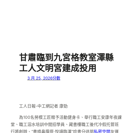
甘肅臨到九宮格教室澤縣
工人文明宮建成投用
3 月 25, 2026
分數
工人日報-中工網記者 康勁
為100名勞模工匠贈予活動健身卡、舉行職工安康年夜課
堂、職工泅水培訓中間招學員、藏書樓職工後代冷假托管班
行將創辦、“書噴鼻隴原·悅讀臨澤”唸書分送朋
私密空間
友運