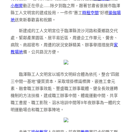
小樹屋
動正在停止……除夕到臨之際，跟著甘肅省張掖市臨澤
縣工人文明宮的建成投用，一件件“惠工
時租空間
”好禮
瑜伽場
地
送來新春歡喜和祝願。
新建成的工人文明宮位于臨澤縣流沙河路和棗鄉路交代
處，緊鄰產業園區、居平易近區，周邊企工作單元、黌舍、
病院、商超密布，周遭的狀況安靜精美、辦事舉措措施齊
家
教場地
備，公共路況方便。
臨澤縣工人文明宮以城市文明綜合體為依托，整合“四館
三中間一基地”優質資本，采取增掛標識標牌、嵌進工會元
素、融會職工辦事效能、豐盛職工辦事載體、健全長效運轉
機制的方法扶植，建成職工辦事中間、體裁運動中間、共享
職工書屋、職工影院、泅水培訓中間等9年夜辦事為一體的文
明運動場合和職工辦事陣地。
走進工
瑜伽教室
人文明宮，前來觀
教學
賞打卡的職工群