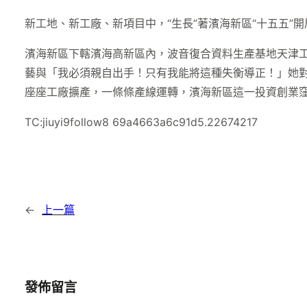
新工地、新工廠、新項目中，“生長”著濱海新區“十五五”
濱海新區下轄濱海高新區內，波音復合資料生產基地天津
藝與「我必須親自出手！只有我能將這種失衡導正！」她
座座工廠擴產，一條條產線運轉，濱海新區這一投資創業
TC:jiuyi9follow8 69a4663a6c91d5.22674217
←
上一篇
發佈留言