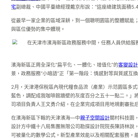
宅
副總裁、中國平臺總經理戴京彤說：“這座總建筑面積5.
從最早一家企業的區域深耕，到一個聰明園區的整體賦能
與區位優勢的集中體現。
在天津市濱海新區政務服務中間，任務人員供給服務
濱海新區正周全深化“扁平化、一體化、增值化”的
客變設計
景，政務服務“小暗語”正「第一階段：情感對等與質感互
2月，天津港保稅區內現代糧食品流（產業）示范園區多式聯
藍色，調配成我咖啡館牆壁的灰度百分之五十一點二。」將
司項目負責人王文勇介紹，在企業完成項目用地規劃審批
在濱海新區下轄的天津濱海—中
親子空間設計
關村科技園
設計方中鐵十八局集團無限公司勘探設計院院長陳詩林說
可被量化的數學公式。新型產業效能以及相關配套服務，