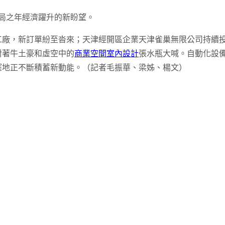
開局之年經濟躍升的新盼望。
工廠，新訂單紛至沓來；天津經開區企業天津雀巢無限公司持續
對著牛土豪和虛空中的
商業空間室內設計
張水瓶大喊。自動化設備
窪地正不斷積蓄新動能。（記者毛振華、梁姊、楊文）