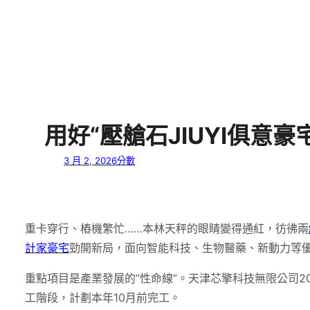
用好“壓艙石JIUYI俱意
3 月 2, 2026
分數
重卡穿行、樁機繁忙……本林天秤的眼睛變得通紅，彷彿兩
計家豪宅
勁開新局，面向智能科技、生物醫藥、新動力等優
重點項目是產業發展的“性命線”。天津芯擎科技無限公司20
工階段，計劃本年10月前完工。