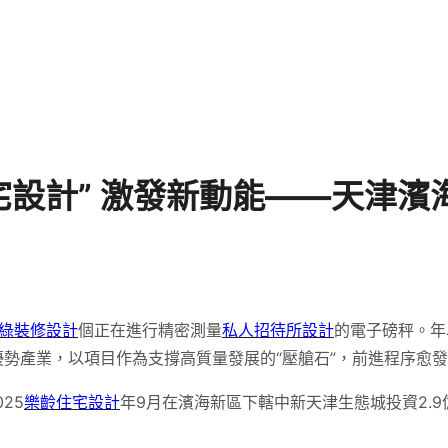
豪宅設計” 激發新動能——天津
綠裝修設計
個正在進行精密測量
私人招待所設計
的電子磅秤。年
勢產業，以項目作為支撐高質量發展的“壓艙石”，前進程序愈發
25
樂齡住宅設計
年9月在濱海新區下轄中新天津生態城投資2.