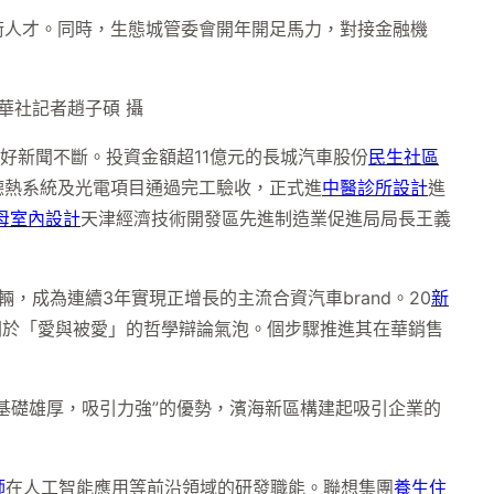
術人才。同時，生態城管委會開年開足馬力，對接金融機
華社記者趙子碩 攝
好新聞不斷。投資金額超11億元的長城汽車股份
民生社區
德熱系統及光電項目通過完工驗收，正式進
中醫診所設計
進
母室內設計
天津經濟技術開發區先進制造業促進局局長王義
，成為連續3年實現正增長的主流合資汽車brand。20
新
關於「愛與被愛」的哲學辯論氣泡。個步驟推進其在華銷售
基礎雄厚，吸引力強”的優勢，濱海新區構建起吸引企業的
師
在人工智能應用等前沿領域的研發職能。聯想集團
養生住