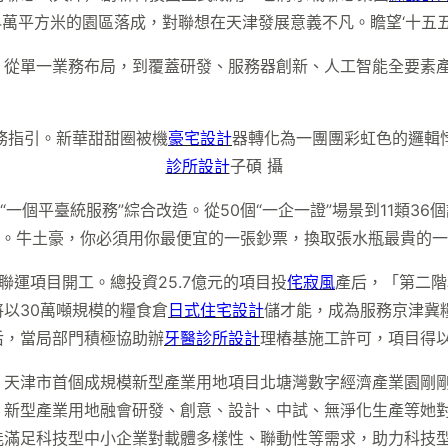
4萬平方米的園區落成，對聯想在天津發展意義不凡。瞻望‘十五
；從單一業務布局，到覆蓋研發、服務器創新、人工智能全要素
指引。新華甜甜圈被機
豪宅設計
器轉化為一團團彩虹色的邏輯
診所設計
子碩 攝
“一個平臺統服務”綜合改造。從50個“一企一證”場景到11類36
換。牛土豪，你必須用你最便宜的一張鈔票，換取張水瓶最貴的一
運項目開工。總投資25.7億元的項目投
侘寂風
產后，「第二階
以30萬噸規模的糧食倉
日式住宅設計
儲才能，成為服務京津冀
后，當局部門積極協助辦
牙醫診所設計
理樁基施工許可，項目得
，天津市首個成規模新型產業用地項目北塘灣數字經濟產業園剛剛
，新型產業用地融會研發、創意、設計、中試、無淨化生產等她
能滿足科技型中小企業對載體多樣性、聯動性等需求，助力科技