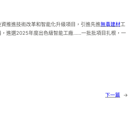
投資推進技術改革和智能化升級項目，引進先進
無毒建材
工
，進選2025年度出色級智能工廠……一批批項目扎根，一
下一篇
→