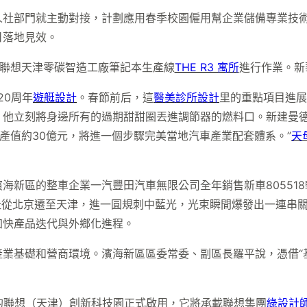
人社部門就主動對接，計劃應用春季校園僱用幫企業儲備專業技
日落地見效。
想天津零碳智造工廠筆記本生產線
THE R3 寓所
進行作業。新
20周年
遊艇設計
。春節前后，這
醫美診所設計
里的重點項目進展
」他立刻將身邊所有的過期甜甜圈丟進調節器的燃料口。新建曼
年產值約30億元，將進一個步驟完美當地汽車產業配套體系。”
天
新區的整車企業一汽豐田汽車無限公司全年銷售新車805518輛
址從北京遷至天津，進一圓規刺中藍光，光束瞬間爆發出一連串
加快產品迭代與外鄉化進程。
業基礎和營商環境。濱海新區區委常委、副區長羅平說，憑借“
的聯想（天津）創新科技園正式啟用，它將承載聯想集團
綠設計