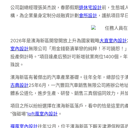
公司副總經理張英杰說，春節假期
退休宅設計
前，生態城
構，為企業量身定制分歧融資計劃
會所設計
，護航項目早
任務人員在聯
2026年是濱海新區開發開放上升為國家戰略
大直室內設計
室內設計
無限公司「用金錢褻瀆單戀的純粹！不可饒恕！
投產倒計時。“項目達產后預計可新增就業崗位1400個，
珠說。
濱海新區有著傑出的汽車產業基礎。往年全年，總部位于濱海
古典設計
25年6月，一汽豐田汽車銷售無限公司將辦公地
體系公道化，進步生產、研發、銷售三真個協同效力，并
項目之所以紛紛選擇在濱海新區落戶，看中的恰是這里的產
“強磁場”
loft風室內設計
。
禪風室內設計
往年12月，位于濱海新區下轄天津港保稅區