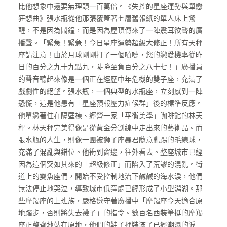
比他想象中還要無理頭一百萬倍。《失控的星座運勢與單戀
狂想曲》張水瓶從他那張覆蓋著七層舊報紙的單人床上驚
醒，不是因為鬧鐘，而是因為屋頂傳來了一陣震耳欲聾的廣
播聲。「緊急！緊急！今日星座運勢超級大修正！所有天秤
座請注意！由於月球剛剛打了一個噴嚏，您的戀愛機率從昨
日的百分之九十九點九，陡降至負百分之八十七！」廣播員
的聲音聽起來像是一個正在經歷中年危機的雙子座，充滿了
戲劇性的絕望。張水瓶，一個典型的水瓶座，立刻感到一陣
恐慌，這是他患有「星座預報壓力症候群」後的標準反應。
他單戀著住在隔壁棟、經營一家「平衡美學」咖啡館的林天
秤。林天秤完美得像是從黃金分割線中走出來的藝術品。而
張水瓶的人生，則像一團被獅子座暴君隨意亂踢的毛線球，
充滿了混亂與錯位。他衝到窗邊，往外看去。整座城市已經
因為這個突如其來的「超級修正」而陷入了荒謬的混亂。街
道上的雙魚座們，開始不受控制地流下鹹鹹的海水淚，他們
無法停止地哭泣，導致城市低窪處已經形成了小型潟湖。那
些摩羯座的上班族，嚴格遵守著廣播中「摩羯座今天適合原
地踏步，否則將失去襪子」的指令。數百名西裝筆挺的摩羯
座正整齊地站在原地，他們的鞋子裡裝滿了已經潮濕的淚