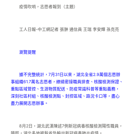
疫情吹哨，志愿者報到（主題）
工人日報-中工網記者 張翀 通信員 王瑞 李安輝 孫克亮
瀏覽提醒
據不完整統計，7月31日以來，湖北全省2.9萬個志愿辦
事組織61.7萬名志愿者，繚繞密接職員排查、核酸檢測保證、
重點區域管控、生涯物質配送、防疫常識科普等重點義務，
深刻社區村組、核酸檢測點、封控區域、路況卡口等，盡心
盡力展開志愿辦事。
8月2日，湖北武漢陳述7例新冠病毒核酸檢測陽性職員，
隨即，湖北多地披髮省外輸出新冠病毒肺炎疫情。