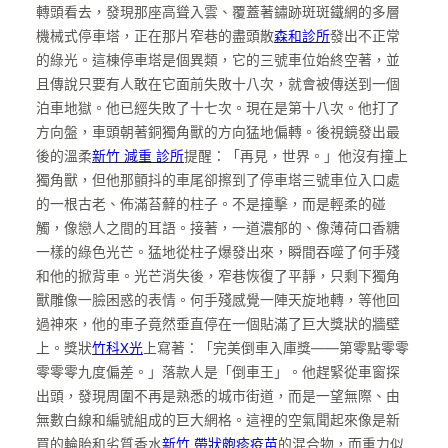
轉頭看去，發現那座高聳入雲、覆蓋著鏽跡斑斑鐵網的多層
機械式停車塔，正在那片窄巷的盡頭散
森和診所
發出不正常
的綠光。這棟停車塔是個異類，它的三號車位始終空著，並
且傳說只要有人敢在它面前失敗十八次，就會被傳送到一個
泊車地獄。他已經失敗了十七次。現在是第十八次。他打了
方向盤，車頭朝著銅獨角獸的方向猛地偏轉。後視鏡發出最
後的溫柔
新竹 減重 診所
提醒：「再見，世界。」他沒有撞上
獨角獸，但他那顫抖的車尾卻擦到了停車塔三號車位入口處
的一根古老、佈滿苔蘚的柱子。不是撞擊，而是輕柔的碰
觸，像戀人之間的耳語。接著，一道濃郁的、像薄荷口香糖
一樣的綠色光芒。猛地從柱子爆發出來，瞬間吞噬了何手殘
和他的掀背車。光芒消失後，窄巷恢復了平靜，只剩下獨角
獸雕像一臉困惑的表情。何手殘感覺一陣天旋地轉，等他回
過神來，他的車子竟然垂直停在一個貼滿了巨大獎狀的牆壁
上。獎狀
竹科X光
上寫著：「完美倒車入庫獎——第零點零零
零零零九度偏差。」落款人是「倒車王」。他趕緊從車窗探
出頭，發現周圍不再是熟悉的城市街道，而是一望無際、由
無數白線和編號組成的巨大網格。這裡的空氣聞起來像是新
買的輪胎和劣質香水
新竹 帶狀皰疹疫苗
的混合物，而重力似