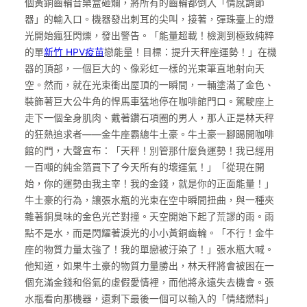
個黃銅齒輪音樂盒砸爛，將所有的齒輪都倒入「情感調節
器」的輸入口。機器發出刺耳的尖叫，接著，彈珠臺上的燈
光開始瘋狂閃爍，發出警告。「能量超載！檢測到極致純粹
的單
新竹 HPV疫苗
戀能量！目標：提升天秤座運勢！」在機
器的頂部，一個巨大的、像彩虹一樣的光束筆直地射向天
空。然而，就在光束衝出屋頂的一瞬間，一輛塗滿了金色、
裝飾著巨大公牛角的悍馬車猛地停在咖啡館門口。駕駛座上
走下一個全身肌肉、戴著鑽石項圈的男人，那人正是林天秤
的狂熱追求者——金牛座霸總牛土豪。牛土豪一腳踢開咖啡
館的門，大聲宣布：「天秤！別管那什麼負運勢！我已經用
一百噸的純金箔買下了今天所有的壞運氣！」「從現在開
始，你的運勢由我主宰！我的金錢，就是你的正面能量！」
牛土豪的行為，讓張水瓶的光束在空中瞬間扭曲，與一種夾
雜著銅臭味的金色光芒對撞。天空開始下起了荒謬的雨。雨
點不是水，而是閃耀著淚光的小小黃銅齒輪。「不行！金牛
座的物質力量太強了！我的單戀被汙染了！」張水瓶大喊。
他知道，如果牛土豪的物質力量勝出，林天秤將會被困在一
個充滿金錢和俗氣的虛假愛情裡，而他將永遠失去機會。張
水瓶看向那機器，還剩下最後一個可以輸入的「情緒燃料」