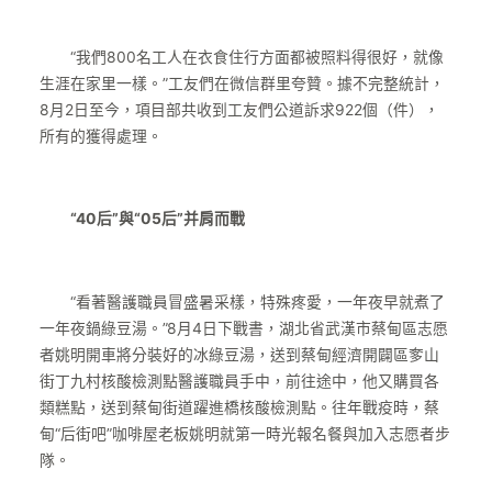
“我們800名工人在衣食住行方面都被照料得很好，就像
生涯在家里一樣。”工友們在微信群里夸贊。據不完整統計，
8月2日至今，項目部共收到工友們公道訴求922個（件），
所有的獲得處理。
“40后”與“05后”并肩而戰
“看著醫護職員冒盛暑采樣，特殊疼愛，一年夜早就煮了
一年夜鍋綠豆湯。”8月4日下戰書，湖北省武漢市蔡甸區志愿
者姚明開車將分裝好的冰綠豆湯，送到蔡甸經濟開闢區奓山
街丁九村核酸檢測點醫護職員手中，前往途中，他又購買各
類糕點，送到蔡甸街道躍進橋核酸檢測點。往年戰疫時，蔡
甸“后街吧”咖啡屋老板姚明就第一時光報名餐與加入志愿者步
隊。