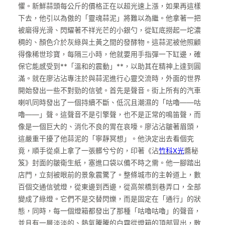
懼。新鮮蒜頭每公斤的價格正在以超光速上漲，如果再這樣
下去，他引以為傲的「靈魂蒜泥」將難以為繼。他拿著一把
被磨得光滑、閃耀著不祥光芒的小銀勺，從缸底撈起一坨濃
稠的、顏色介於灰綠與土黃之間的發酵物。這蒜泥被他照顧
得像稀世珍寶，每隔三小時，他就要用手指彈一下缸邊，確
保它能感受到**「溫和的震動」**，以助其在精神上達到圓
滿。就在廖沾沾專注於與蒜泥進行心靈交流時，外面的世界
開始發出一些不對勁的信號。首先是聲音。街上所有的汽車
喇叭同時發出了一個持續不斷、低沉且潮濕的「咕嚕——咕
嚕——」聲。這聲音不是引擎聲，也不是正常的鳴笛聲，而
像是一個巨大的、消化不良的胃在哀嚎。廖沾沾皺著眉頭，
這嚴重干擾了他蒜泥的「寧靜冥想」。他決定出去看個究
竟，順手從桌上拿了一張髒兮兮的，印著《沾
竹科X光
醬秘
笈》封面的皺衛生紙，塞進口袋以備不時之需。他一腳踏出
店門，立刻被眼前的景象震驚了。整條城市的主幹道上，數
百個交通信號燈，從東邊到西邊，從高架橋到巷弄口，全部
變成了綠燈。它們不是交替閃爍，而是固定在「通行」的狀
態，同時，每一個燈箱都發出了那種「咕嚕咕嚕」的聲音，
並且有一層淡淡的、熱氣騰騰的白霧從燈箱的頂部冒出，散