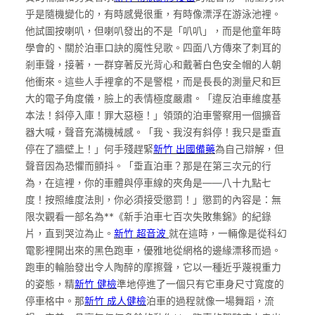
乎是隨機變化的，有時感覺很重，有時像漂浮在游泳池裡。
他試圖按喇叭，但喇叭發出的不是「叭叭」，而是他童年時
學會的、關於泊車口訣的魔性兒歌。四面八方傳來了刺耳的
剎車聲，接著，一群穿著反光背心和戴著白色安全帽的人朝
他衝來。這些人手裡拿的不是警棍，而是長長的測量尺和巨
大的電子角度儀，臉上的表情極度嚴肅。「違反泊車維度基
本法！斜停入庫！罪大惡極！」領頭的泊車警察用一個擴音
器大喊，聲音充滿機械感。「我、我沒有斜停！我只是垂直
停在了牆壁上！」何手殘趕緊
新竹 出國備藥
為自己辯解，但
聲音因為恐懼而顫抖。「垂直泊車？那是在第三次元的行
為，在這裡，你的車體與停車線的夾角是——八十九點七
度！按照維度法則，你必須接受懲罰！」懲罰的內容是：無
限次觀看一部名為**《新手泊車七百次失敗集錦》的紀錄
片，直到哭泣為止。
新竹 超音波
就在這時，一輛像是從科幻
電影裡開出來的黑色跑車，優雅地從網格的邊緣漂移而過。
跑車的輪胎發出令人陶醉的摩擦聲，它以一種近乎蔑視重力
的姿態，精
新竹 健檢
準地停進了一個只有它車身尺寸寬度的
停車格中。那
新竹 成人健檢
泊車的過程就像一場舞蹈，流