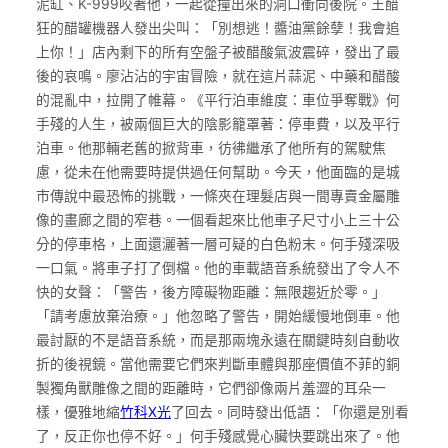
泥缸、K-999咬著他，一起從撞出來的洞口衝向後院。王醋
狂的醋罐機器人發出尖叫：「別想逃！醬油黨餘孽！我會追
上你！」店內剩下的所有空盤子被醋酸氣波震碎，發出了最
後的哀鳴。廖沾沾的宇宙冒險，就在這片蒜泥、中藥和醋酸
的混亂中，拉開了帷幕。《平行泊車維度：車位爭奪戰》何
手殘的人生，被兩個巨大的陰影籠罩著：停車費，以及平行
泊車。他那輛老舊的掀背車，彷彿繼承了他所有的駕駛焦
慮，從未在他需要時提供過任何幫助。今天，他面臨的是城
市傳說中最恐怖的挑戰，一條夾在理髮店與一間專賣金屬雕
像的畫廊之間的窄巷。一個看起來比他車子尺寸小上三十公
分的停車格，上面還灑著一層可疑的白色粉末。何手殘深吸
一口氣。將車子打了倒檔。他的車載語音系統發出了令人不
快的女聲：「警告，後方障礙物距離：無限趨近於零。」
「請考慮放棄治療。」他忽略了警告，開始緩慢地倒車。他
最討厭的不是語音系統，而是那兩塊永遠在關鍵時刻自動收
折的後視鏡。當他需要它們來判斷車體與那座價值不菲的銅
製獨角獸雕像之間的距離時，它們卻像兩片羞澀的耳朵一
樣，優雅地縮
竹科X光
了回去。同時發出低語：「你還是別看
了，反正你也停不好。」何手殘感覺心臟快要跳出來了。他