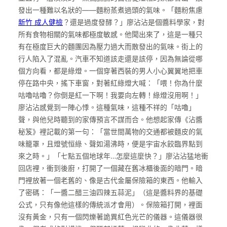
發出一種難以名狀的——麵粉蒸煮過頭的氣味。「麵粉焦慮
新竹 成人健檢
？還是過度發酵？」廖沾沾是個醬料學家，對
所有食物相關的氣味都極度敏感。他聞出來了，這是一種只
有在極度巨大的麵團因為壓力過大而散發出的氣味。街上的
行人陷入了混亂。汽車不知道該走還是該停，因為無論從哪
個方向看，都是綠燈。一個穿著西裝的男人小心翼翼地把車
停在路中央，搖下車窗，對著紅綠燈大喊：「喂！你為什麼
咕嚕咕嚕？你倒是紅一下啊！我要向左轉！綠燈沒用啊！」
廖沾沾感覺到一陣心悸。這種氣味，這種不祥的「咕嚕」
聲，與他兒時聽到的家傳預言不謀而合。他想起家傳《沾醬
秘笈》裡記載的第一句：「當世間萬物的交通都被麵皮的氣
味籠罩，且燈號恒綠、聲如湯沸時，便是宇宙水餃臨界點到
來之時。」「七點五個地球年…怎麼這麼快？」廖沾沾猛地衝
回店裡，衝到後廚，打開了一個藏在舊冰櫃後面的暗門。暗
門裡放著一個老舊的、像是古代金屬保險箱的東西。他輸入
了密碼：「一醬二醋三油四辣五蒜泥」（這是醬料界的基礎
公式，只有像他這樣的傳統派才會用）。保險箱打開，裡面
沒有黃金，只有一個閃爍著詭異紅色光芒的儀器。這儀器很