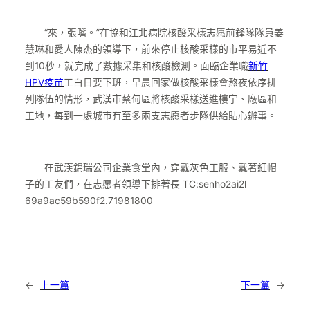
“來，張嘴。”在協和江北病院核酸采樣志愿前鋒隊隊員姜
慧琳和愛人陳杰的領導下，前來停止核酸采樣的市平易近不
到10秒，就完成了數據采集和核酸檢測。面臨企業職
新竹
HPV疫苗
工白日要下班，早晨回家做核酸采樣會熬夜依序排
列隊伍的情形，武漢市蔡甸區將核酸采樣送進樓宇、廠區和
工地，每到一處城市有至多兩支志愿者步隊供給貼心辦事。
在武漢錦瑞公司企業食堂內，穿戴灰色工服、戴著紅帽
子的工友們，在志愿者領導下排著長 TC:senho2ai2l
69a9ac59b590f2.71981800
←
上一篇
下一篇
→