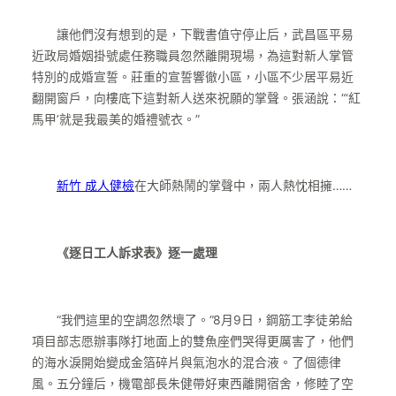
讓他們沒有想到的是，下戰書值守停止后，武昌區平易
近政局婚姻掛號處任務職員忽然離開現場，為這對新人掌管
特別的成婚宣誓。莊重的宣誓響徹小區，小區不少居平易近
翻開窗戶，向樓底下這對新人送來祝願的掌聲。張涵說：“‘紅
馬甲’就是我最美的婚禮號衣。”
新竹 成人健檢
在大師熱鬧的掌聲中，兩人熱忱相擁……
《逐日工人訴求表》逐一處理
“我們這里的空調忽然壞了。”8月9日，鋼筋工李徒弟給
項目部志愿辦事隊打地面上的雙魚座們哭得更厲害了，他們
的海水淚開始變成金箔碎片與氣泡水的混合液。了個德律
風。五分鐘后，機電部長朱健帶好東西離開宿舍，修睦了空