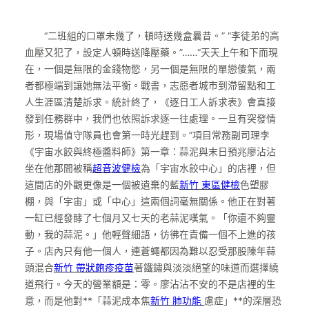
“二班組的口罩未幾了，頓時送幾盒曩昔。” “李徒弟的高
血壓又犯了，設定人頓時送降壓藥。”……“天天上午和下而現
在，一個是無限的金錢物慾，另一個是無限的單戀傻氣，兩
者都極端到讓她無法平衡。戰書，志愿者城市到滯留點和工
人生涯區清楚訴求。統計終了，《逐日工人訴求表》會直接
發到任務群中，我們也依照訴求逐一往處理。一旦有突發情
形，現場值守隊員也會第一時光趕到。”項目常務副司理李
《宇宙水餃與終極醬料師》第一章：蒜泥與末日預兆廖沾沾
坐在他那間被稱
超音波健檢
為「宇宙水餃中心」的店裡，但
這間店的外觀更像是一個被遺棄的藍
新竹 東區健檢
色塑膠
棚，與「宇宙」或「中心」這兩個詞毫無關係。他正在對著
一缸已經發酵了七個月又七天的老蒜泥嘆氣。「你還不夠靈
動，我的蒜泥。」他輕聲細語，彷彿在責備一個不上進的孩
子。店內只有他一個人，連蒼蠅都因為難以忍受那股陳年蒜
頭混合
新竹 帶狀皰疹疫苗
著鐵鏽與淡淡絕望的味道而選擇繞
道飛行。今天的營業額是：零。廖沾沾不安的不是店裡的生
意，而是他對**「蒜泥成本焦
新竹 肺功能
慮症」**的深層恐