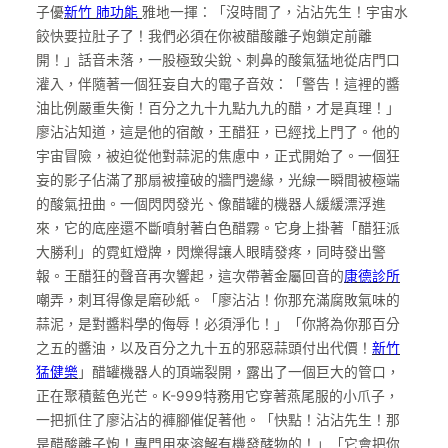
子優
新竹 肺功能
雅地一揮：「沒時間了，沾沾先生！宇宙水
餃快要拉肚子了！我們必須在你被醋酸離子炮鎖定前離
開！」話音未落，一股極致尖銳、刺鼻的酸氣猛地從店門口
灌入，伴隨著一個狂妄自大的電子音效：「警告！這裡的醬
油比例嚴重失衡！百分之九十九點九九的醋，才是真理！」
廖沾沾知道，這是他的宿敵，王醋狂，已經找上門了。他的
宇宙冒險，被迫從他對蒜泥的焦慮中，正式開始了。一個狂
妄的影子佔滿了那扇被撞破的牆門邊緣，光線一瞬間被極端
的酸氣扭曲。一個閃閃發光、像醋罐的機器人緩緩漂浮進
來，它的底座還不斷噴射著白色醋霧。它身上掛著「醋狂派
大勝利」的霓虹燈牌，閃爍得讓人眼睛發疼，同時發出警
報。王醋狂的聲音再次響起，這次帶著金屬回音的
康德診所
嘲弄，刺耳得像是磨砂紙。「廖沾沾！你那充滿腐敗氣味的
蒜泥，是對醬料學的侮辱！必須淨化！」「你將為你那百分
之五的醬油，以及百分之九十五的邪惡蒜頭付出代價！
新竹
猛健樂
」醋罐機器人的頂端裂開，露出了一個巨大的管口，
正在聚積藍色光芒。K-999特務用它穿著燕尾服的小爪子，
一把抓住了廖沾沾的褲腳催促著他。「快點！沾沾先生！那
是醋酸離子炮！專門用來溶解有機發酵物的！」「它會把你