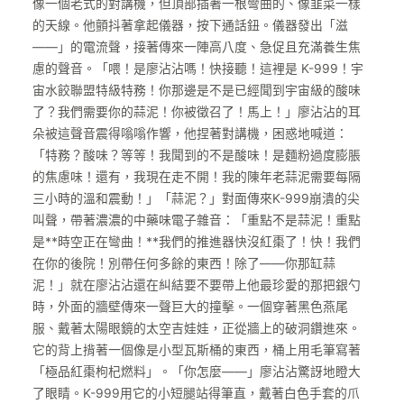
像一個老式的對講機，但頂部插著一根彎曲的、像韭菜一樣
的天線。他顫抖著拿起儀器，按下通話鈕。儀器發出「滋
——」的電流聲，接著傳來一陣高八度、急促且充滿養生焦
慮的聲音。「喂！是廖沾沾嗎！快接聽！這裡是 K-999！宇
宙水餃聯盟特級特務！你那邊是不是已經聞到宇宙級的酸味
了？我們需要你的蒜泥！你被徵召了！馬上！」廖沾沾的耳
朵被這聲音震得嗡嗡作響，他捏著對講機，困惑地喊道：
「特務？酸味？等等！我聞到的不是酸味！是麵粉過度膨脹
的焦慮味！還有，我現在走不開！我的陳年老蒜泥需要每隔
三小時的溫和震動！」「蒜泥？」對面傳來K-999崩潰的尖
叫聲，帶著濃濃的中藥味電子雜音：「重點不是蒜泥！重點
是**時空正在彎曲！**我們的推進器快沒紅棗了！快！我們
在你的後院！別帶任何多餘的東西！除了——你那缸蒜
泥！」就在廖沾沾還在糾結要不要帶上他最珍愛的那把銀勺
時，外面的牆壁傳來一聲巨大的撞擊。一個穿著黑色燕尾
服、戴著太陽眼鏡的太空吉娃娃，正從牆上的破洞鑽進來。
它的背上揹著一個像是小型瓦斯桶的東西，桶上用毛筆寫著
「極品紅棗枸杞燃料」。「你怎麼——」廖沾沾驚訝地瞪大
了眼睛。K-999用它的小短腿站得筆直，戴著白色手套的爪