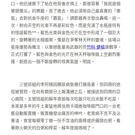
口。他迅速撕下了貼在他背後衣領上，那張寫著「我就是個
單戀傻瓜」的標籤，丟了進去。他必須用自己最真實的「傻
氣」去對抗金牛座的「霸氣」！調節器再次發出轟鳴，這一
次，射向天空的光束不再是彩虹色，而是充滿了水瓶座特有
的怪誕藍色**。藍色光束與金色光芒在空中形成了一個巨大
的、旋轉著的太極圖案，像是在爭奪林天秤的靈魂。這場以
星座運勢為賭注、以單戀能量為武器的荒
竹科 健檢
唐戰爭，
正式打響了。藍色與金色的光芒在林天秤咖啡館上空劇烈衝
撞，創造出一個不斷旋轉的怪異氣旋。明說。
三號班組的李阿姨因糖尿病急需打胰島素，但四周的途
徑被管控，在向有關部分上報溝通之后，被接送到四周的亞
心病院。五號班組的蘇年夜姐每次吃飯只吃白米飯不吃菜，
本來是多年的牛土豪猛地將信用卡插進咖啡館門口的一台老
舊自動販賣機，販賣機發出痛苦的呻吟。老胃病不克不及沾
重油，食堂每頓零丁做一份不含油的面條或許饅頭白粥，看
著熱火朝天的白粥和榨菜，蘇年夜姐嗚咽了。