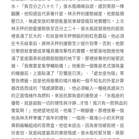
水。「負百分之八十七？」張水瓶喃喃自語，感到胃部一陣
翻騰，他知道這代表著什麼。林天秤的運勢越差，他那股積
壓已久、無處安放的單戀能量就會越發瘋狂地實體化。上次
林天秤的戀愛運勢跌至百分之二十，張水瓶就發現他的廚房
裡長滿了巨大的、形狀是林天秤側臉的粉紅色蘑菇。他必須
在今天結束前，將林天秤的運勢至少提升到零。否則，他那
份單戀就會變成某種具備攻擊性的實體。他緊張地跑進他堆
滿了星座圖表和過期甜甜圈的地下室，那裡放著他的秘密武
器。「我需要星象學輔助儀！」他衝到一個像是老式彈珠臺
的機器前，上面貼滿了「巨蟹座已哭」、「處女座勿碰」等
警告標籤。這是他用廢棄的唱片機和一個不知名的外星計算
器改造而成的「情感調節器」。他必須輸入一種極具感染力
的正面情緒作為燃料，來抵抗那負面的運勢波。「水瓶座的
優勢，就是超脫一切的理性與冷靜…才怪！我只有一腔熱血的
傻氣啊！」他絕望地低吼。他看了一眼腳邊。那裡放著一個
他為林天秤準備了兩年的禮物：一個用一萬塊小小的天秤座
黃銅齒輪組成的音樂盒。他從未送出，因為害怕被拒絕。這
份害怕，就是純度最高的單戀情感。張水瓶咬緊牙關，將那