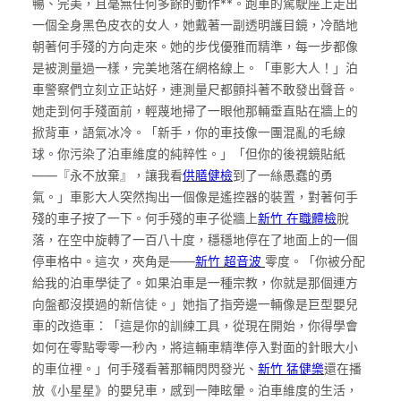
暢、完美，且毫無任何多餘的動作**。跑車的駕駛座上走出
一個全身黑色皮衣的女人，她戴著一副透明護目鏡，冷酷地
朝著何手殘的方向走來。她的步伐優雅而精準，每一步都像
是被測量過一樣，完美地落在網格線上。「車影大人！」泊
車警察們立刻立正站好，連測量尺都顫抖著不敢發出聲音。
她走到何手殘面前，輕蔑地掃了一眼他那輛垂直貼在牆上的
掀背車，語氣冰冷。「新手，你的車技像一團混亂的毛線
球。你污染了泊車維度的純粹性。」「但你的後視鏡貼紙
——『永不放棄』，讓我看
供膳健檢
到了一絲愚蠢的勇
氣。」車影大人突然掏出一個像是遙控器的裝置，對著何手
殘的車子按了一下。何手殘的車子從牆上
新竹 在職體檢
脫
落，在空中旋轉了一百八十度，穩穩地停在了地面上的一個
停車格中。這次，夾角是——
新竹 超音波
零度。「你被分配
給我的泊車學徒了。如果泊車是一種宗教，你就是那個連方
向盤都沒摸過的新信徒。」她指了指旁邊一輛像是巨型嬰兒
車的改造車：「這是你的訓練工具，從現在開始，你得學會
如何在零點零零一秒內，將這輛車精準停入對面的針眼大小
的車位裡。」何手殘看著那輛閃閃發光、
新竹 猛健樂
還在播
放《小星星》的嬰兒車，感到一陣眩暈。泊車維度的生活，