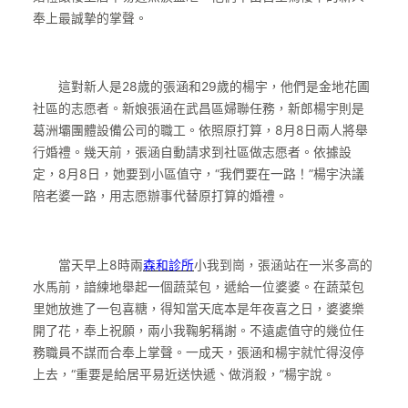
奉上最誠摯的掌聲。
這對新人是28歲的張涵和29歲的楊宇，他們是金地花圃
社區的志愿者。新娘張涵在武昌區婦聯任務，新郎楊宇則是
葛洲壩團體設備公司的職工。依照原打算，8月8日兩人將舉
行婚禮。幾天前，張涵自動請求到社區做志愿者。依據設
定，8月8日，她要到小區值守，“我們要在一路！”楊宇決議
陪老婆一路，用志愿辦事代替原打算的婚禮。
當天早上8時兩
森和診所
小我到崗，張涵站在一米多高的
水馬前，諳練地舉起一個蔬菜包，遞給一位婆婆。在蔬菜包
里她放進了一包喜糖，得知當天底本是年夜喜之日，婆婆樂
開了花，奉上祝願，兩小我鞠躬稱謝。不遠處值守的幾位任
務職員不謀而合奉上掌聲。一成天，張涵和楊宇就忙得沒停
上去，“重要是給居平易近送快遞、做消殺，”楊宇說。