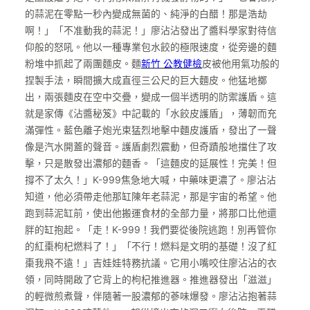
的蒜泥在零點一秒內變成無菌的、純淨的白醋！那是浩劫
啊！」「不准動我的蒜泥！」廖沾沾發出了醬料學家對待信
仰般的怒吼。他以一種專業包水餃的極限速度，從旁邊的麵
粉堆中抓起了兩團麵皮。麵
新竹 公教健檢
皮被他用氣功般的
捏製手法，瞬間擴大成直徑三公尺的巨大麵皮。他猛地擲
出，兩張麵皮在空中交疊，變成一個半透明的防禦護盾。這
就是家傳《沾醬秘笈》中記載的「水餃皮護盾」，薄韌而充
滿彈性。藍色離子炮光束猛烈地擊中麵皮護盾，發出了一聲
像是汽水開蓋的聲音。護盾劇烈震動，但奇蹟般地擋住了攻
擊，只是散發出濃郁的麵香。「這麵皮的延展性！完美！但
撐不了太久！」K-999焦急地大喊，中藥味更濃了。廖沾沾
知道，他必須帶走他那缸陳年老蒜泥，那是宇宙的希望。他
跑到蒜泥缸前，使出他搬運食材的全部力量，將那口比他還
胖的缸抱起。「走！K-999！我們要從後院逃跑！別再管你
的紅棗枸杞燃料了！」「不行！燃料是文明的基礎！沒了紅
棗我飛不遠！」吉娃娃特務抗議。它用小嘴咬住廖沾沾的衣
領，同時開啟了它背上的枸杞推進器。推進器發出「滋滋」
的輕微煎煮聲，伴隨著一股濃郁的蔘味爆發。廖沾沾抱著蒜