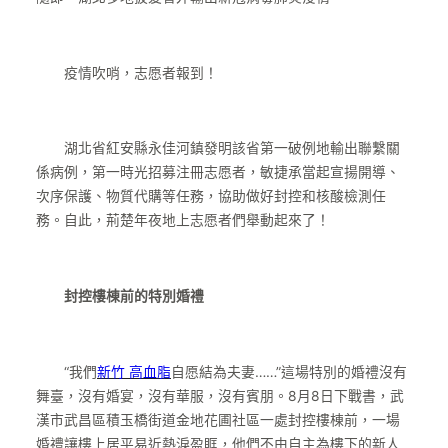
疫情吹哨，志愿者報到！
湖北省紅安縣永佳河鎮發明該省第一破例地輸出聯繫關
係病例，第一時光招募注冊志愿者，敏捷承當起宣揚開導、
次序保護、物質代購等任務，協助做好封控和核酸檢測任
務。自此，荊楚年夜地上志愿者們舉動起來了！
封控樓棟前的特別婚禮
“我們
新竹 高血脂
自愿結為夫妻……”這場特別的婚禮沒有
舞臺，沒有婚宴，沒有華服，沒有賓朋。8月8日下戰書，武
漢市武昌區積玉橋街道金地花圃社區一處封控樓棟前，一場
婚禮讓樓上居平易近熱淚盈眶，他們不由自主為樓下的新人