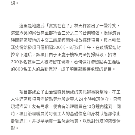
調。
這里是地處武「實實在在？」林天秤發出了一聲冷笑，
這聲冷笑的尾音甚至都符合三分之二的音樂和弦。漢經濟實
時開闢區腹地的中交二航局經開外校改擴建項目，與本輪武
漢疫情始發項目僅相隔500米。8月2日上午，在疫情緊迫封
控令下達后，該項目由于正處于樓棟周全打掃階段，招致
300多名乾淨工人被滯留在現場。若何做好滯留點與生涯區
的800名工人的后勤保證，成了項目部亟待處理的題目。
項目部成立了由治理職員構成的志愿辦事突擊隊，在工
人生涯區與項目滯留點等地設定專人24小時輪班值守，只需
現場滯留工友有需求，便會有治理職員在10分鐘內達到。同
時，項目治理職員將每個工人的基礎信息和身材狀態都停止
掛號造冊，并提早購買一些急需物質，以應對分歧的突發情
形。