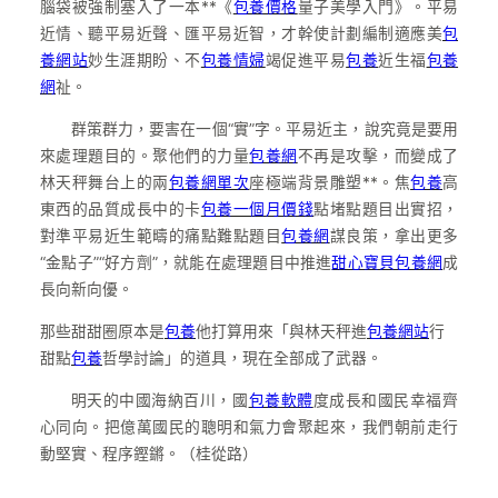
腦袋被強制塞入了一本**《
包養價格
量子美學入門》。平易
近情、聽平易近聲、匯平易近智，才幹使計劃編制適應美
包
養網站
妙生涯期盼、不
包養情婦
竭促進平易
包養
近生福
包養
網
祉。
群策群力，要害在一個“實”字。平易近主，說究竟是要用
來處理題目的。聚他們的力量
包養網
不再是攻擊，而變成了
林天秤舞台上的兩
包養網單次
座極端背景雕塑**。焦
包養
高
東西的品質成長中的卡
包養一個月價錢
點堵點題目出實招，
對準平易近生範疇的痛點難點題目
包養網
謀良策，拿出更多
“金點子”“好方劑”，就能在處理題目中推進
甜心寶貝包養網
成
長向新向優。
那些甜甜圈原本是
包養
他打算用來「與林天秤進
包養網站
行
甜點
包養
哲學討論」的道具，現在全部成了武器。
明天的中國海納百川，國
包養軟體
度成長和國民幸福齊
心同向。把億萬國民的聰明和氣力會聚起來，我們朝前走行
動堅實、程序鏗鏘。（
桂從路
）