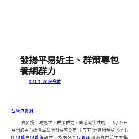
發揚平易近主、群策專包
養網群力
3 月 3, 2026
分數
台灣包養網
“要發揚平易近主、群策群力，普遍凝集共鳴。”2月27日
召開的中心政治局會議對審查會商“十五五”計劃綱領草案提出
明
包養
白
包養網
請求，為開好全
包養網
國兩會供給主要指