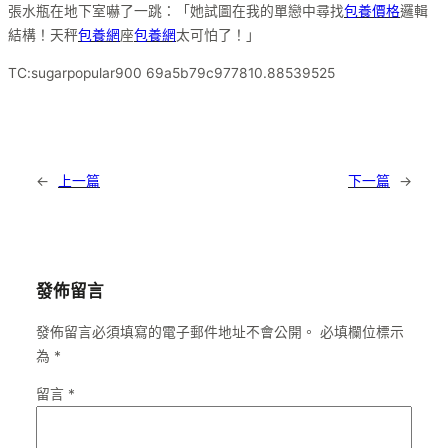
張水瓶在地下室嚇了一跳：「她試圖在我的單戀中尋找
包養價格
邏輯
結構！天秤
包養網
座
包養網
太可怕了！」
TC:sugarpopular900 69a5b79c977810.88539525
←
上一篇
下一篇
→
發佈留言
發佈留言必須填寫的電子郵件地址不會公開。
必填欄位標示
為
*
留言
*