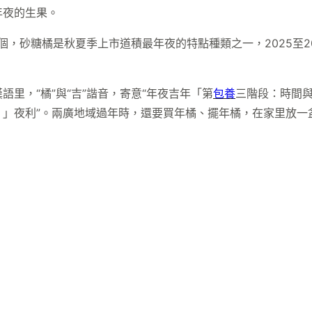
年夜的生果。
余個，砂糖橘是秋夏季上市道積最年夜的特點種類之一，2025至2
語里，“橘”與“吉”諧音，寄意“年夜吉年「第
包養
三階段：時間
。」夜利”。兩廣地域過年時，還要買年橘、擺年橘，在家里放一
。