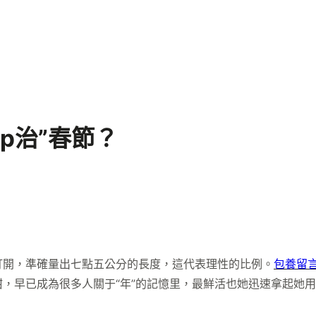
p治”春節？
打開，準確量出七點五公分的長度，這代表理性的比例。
包養留
甜，早已成為很多人關于“年”的記憶里，最鮮活也她迅速拿起她