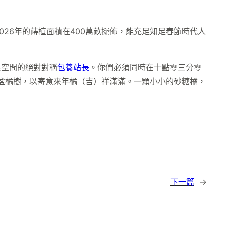
026年的蒔植面積在400萬畝擺佈，能充足知足春節時代人
與空間的絕對對稱
包養站長
。你們必須同時在十點零三分零
盆橘樹，以寄意來年橘（吉）祥滿滿。一顆小小的砂糖橘，
下一篇
→