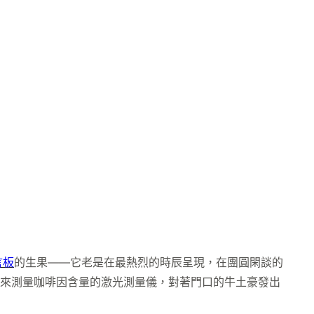
言板
的生果——它老是在最熱烈的時辰呈現，在團圓閑談的
用來測量咖啡因含量的激光測量儀，對著門口的牛土豪發出