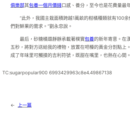
俱樂部
其
包養一個月價錢
口感、養分，至今也是花費量最
“此外，我國主栽面積跨越1萬畝的柑橘種類就有100
們對鮮果的需求。”劉永忠說。
最后，砂糖橘還靜靜承載著樸實
包養
的新年寄意。在漢
五秒，將對方送給我的禮物，放置在吧檯的黃金分割點上
成了年味里可觸摸的吉利符號，既甜在嘴里，也熱在心間
TC:sugarpopular900 6993429963c8e4.49867138
←
上一篇