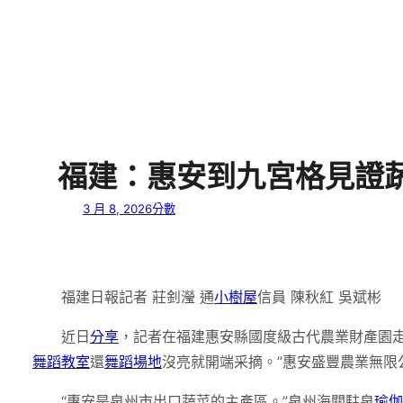
福建：惠安到九宮格見證蔬
3 月 8, 2026
分數
福建日報記者 莊釗瀅 通
小樹屋
信員 陳秋紅 吳斌彬
近日
分享
，記者在福建惠安縣國度級古代農業財產園
舞蹈教室
還
舞蹈場地
沒亮就開端采摘。”惠安盛豐農業無限
“惠安是泉州市出口蔬菜的主產區。”泉州海關駐泉
瑜伽