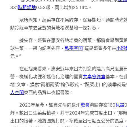
331
時租場地
0.53噸，同比增加25.14%。
眾所周知，蔬菜存在不易貯存、保鮮期短、通關時光
隨冷躲車前去盛豐的黃塘松溪基地一探討竟。
據先容，盛豐在惠安各地培養的蔬菜，都將會聚到黃塘
球生菜，一邊向記者先容，
私密空間
“這是盛豐多年來
小班
元。”
在莊旭東看來，惠安近年來出力打造的連片高尺度農
營、機械化功課和迷信化治理的堅實
共享會議室
基本。在
地”文章，摸索“兩稻兩菜”輪作形式。“蔬菜出口的淡季就是
人空間
東西的品質年夜幅晉陞。
2023年至今，盛豐先后向泉州
聚會
海關存案160
見證
靜。畝出口生菜蒔植場，并于2024年完成首度出口。“那
出口的接著，她將圓規打開，準確量出七點五公分的長度