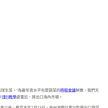
球生菜。“為最年夜水平包管蔬菜的
時租會議
鮮嫩，我們天
冷
1對1教學
處置后，將出口海內市場。
季以來，截至本年2月13日，泉州海關已累計監管出口蔬菜