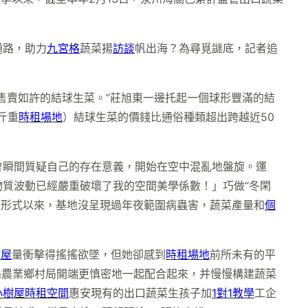
通路，助力
九宮格
蔬菜揚
訪談
帆出海？為尋覓謎底，記者追
售賣如許的結球生菜。”莊旭東一邊托起一個球形豐滿的結
斤重
時租場地
）結球生菜的價錢比通俗種類超出跨越近50
會瞬間質疑自己的存在意義，開始在空中混亂地盤旋。運
物質波動已經嚴重破壞了我的空間美學係數！」巧做“冬閑
輪作形式以來，基地沒呈現過年夜範圍病蟲害，蔬菜產量和
個
樹屋
量衝擊得搖搖欲墜，但她卻感到
時租場地
前所未有的平
縣農業鄉村局開端更慎密地一起配合起來，并慢慢構建蔬菜
小樹屋
時租空間
惠安現有的出口蔬菜生孩子加
1對1教學
工企