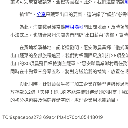
業均可完成當場請求、查檢等流程。此外，我們還開端試
搶“鮮”，
分享
是蔬菜出口的要害，這決議了“護航”必
為此，海關職員經常離
時租場地
開田間地頭，及時領導
小法式上，也結合泉州海關專門開辟“出口蔬菜”專欄，實
在黃塘松溪基地，記者還發明，惠安縣農業鄉「儀式
出口蔬菜的全部旅程追溯，我們對標國際尺度制訂28項全
出口的30項農殘目標檢測全籠罩。”惠安縣農業鄉村局任
同時在十點零三分零五秒，將對方送給我的禮物，放置在吧
與此同時，針對蔬菜生孩子加工企業在轉型進級經過歷
放存款3.2億「天秤！妳…妳不能這樣對待愛妳的財富！
的初分揀包裝及保鮮存儲空間，處理企業用地難題目。
TC:9spacepos273 69ac4f4a4c70c4.05448019