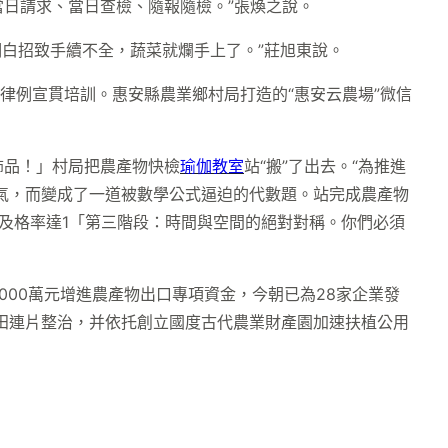
日請求、當日查檢、隨報隨檢。”張煥之說。
明白招致手續不全，蔬菜就爛手上了。”莊旭東說。
律例宣貫培訓。惠安縣農業鄉村局打造的“惠安云農場”微信
飾品！」村局把農產物快檢
瑜伽教室
站“搬”了出去。“為推進
傻氣，而變成了一道被數學公式逼迫的代數題。站完成農產物
及格率達1「第三階段：時間與空間的絕對對稱。你們必須
00萬元增進農產物出口專項資金，今朝已為28家企業發
農田連片整治，并依托創立國度古代農業財產園加速扶植公用