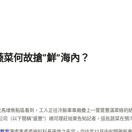
菜何故搶“鮮”海內？
走馬埭焦點區看到，工人正往冷躲車車廂疊上一筐筐豐滿翠綠的結
公司（以下簡稱“盛豐”）總司理莊旭東告知記者，這批蔬菜在預
教室
港處事處查檢科科長張煥之先容，自往年12月中旬開啟新產