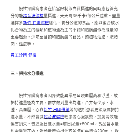
慢性腎臟病患者在恰當限制卵白質攝進的同時應包管充
分的能
超音波健檢
量攝進，天天需35千卡/每公斤體重。盡量
選擇多
新竹 在職體檢
樣化、養分公道的食品，應以復合碳水
化合物為主的糖類和植物油為主的不飽和脂肪酸作為能量的
重要起源。少吃富含飽和脂肪酸的食品，如植物油脂、肥豬
肉、雞皮等。
員工診所 健檢
三、把持水分攝進
慢性腎臟病患者因腎效能異常易呈現血壓高和浮腫，故
把持進量極為主要，需求做到量出為進，合并有少尿、水
腫、高血壓、心衰
新竹 出國備藥
等的透析患者更須嚴厲把持
進水量，不然會減
超音波健檢
輕患者心臟累贅，加劇腎效能
傷害損失。普通逐日進水量=前日尿量+500ml，食品含水量
也需盤算在內，活動量增添出汗較多時可再增添200ml。 飲