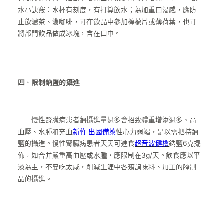
水小訣竅：水杯有刻度，有打算飲水；為加重口渴感，應防
止飲濃茶、濃咖啡，可在飲品中參加檸檬片或薄荷葉，也可
將部門飲品做成冰塊，含在口中。
四、限制鈉鹽的攝進
慢性腎臟病患者鈉攝進量過多會招致體重增添過多、高
血壓、水腫和充血
新竹 出國備藥
性心力弱竭，是以需把持鈉
鹽的攝進。慢性腎臟病患者天天可進食
超音波健檢
鈉鹽6克擺
佈，如合并嚴重高血壓或水腫，應限制在3g/天。飲食應以平
淡為主，不要吃太咸，削減生涯中各類調味料、加工的腌制
品的攝進。