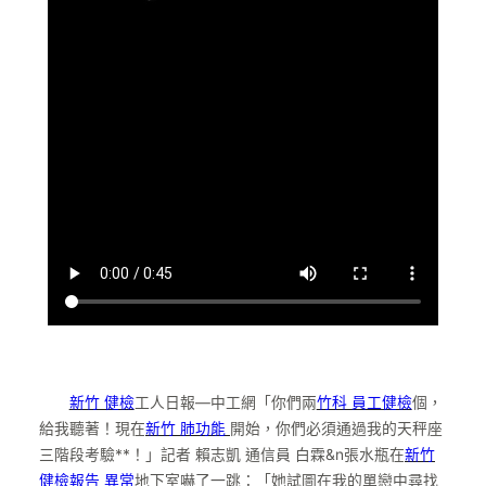
新竹 健檢
工人日報—中工網「你們兩
竹科 員工健檢
個，
給我聽著！現在
新竹 肺功能
開始，你們必須通過我的天秤座
三階段考驗**！」記者 賴志凱 通信員 白霖&n張水瓶在
新竹
健檢報告 異常
地下室嚇了一跳：「她試圖在我的單戀中尋找