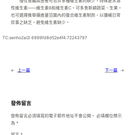
慢性腎臟病患者可合并多種維生素的缺少，特殊是水溶
性維生素——維生素B和維生素C。可多食新穎蔬菜、生果，
也可選擇推舉攝進量范圍內的復合維生素制劑，以彌補日常
炊事之缺乏，避免維生素缺少。
TC:senho2ai2l 6999fd8d52e4f4.72243797
←
上一篇
下一篇
→
發佈留言
發佈留言必須填寫的電子郵件地址不會公開。
必填欄位標示
為
*
留言
*