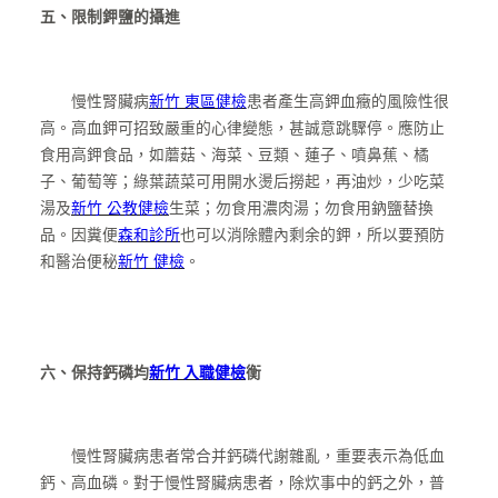
五、限制鉀鹽的攝進
慢性腎臟病
新竹 東區健檢
患者產生高鉀血癥的風險性很
高。高血鉀可招致嚴重的心律變態，甚誠意跳驟停。應防止
食用高鉀食品，如蘑菇、海菜、豆類、蓮子、噴鼻蕉、橘
子、葡萄等；綠葉蔬菜可用開水燙后撈起，再油炒，少吃菜
湯及
新竹 公教健檢
生菜；勿食用濃肉湯；勿食用鈉鹽替換
品。因糞便
森和診所
也可以消除體內剩余的鉀，所以要預防
和醫治便秘
新竹 健檢
。
六、保持鈣磷均
新竹 入職健檢
衡
慢性腎臟病患者常合并鈣磷代謝雜亂，重要表示為低血
鈣、高血磷。對于慢性腎臟病患者，除炊事中的鈣之外，普