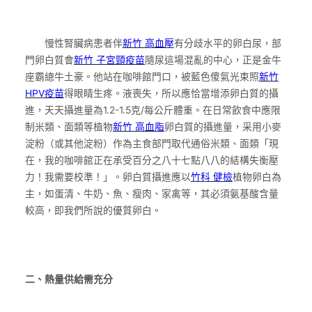
慢性腎臟病患者伴
新竹 高血壓
有分歧水平的卵白尿，部
門卵白質會
新竹 子宮頸疫苗
隨尿這場混亂的中心，正是金牛
座霸總牛土豪。他站在咖啡館門口，被藍色傻氣光束照
新竹
HPV疫苗
得眼睛生疼。液喪失，所以應恰當增添卵白質的攝
進，天天攝進量為1.2-1.5克/每公斤體重。在日常飲食中應限
制米類、面類等植物
新竹 高血脂
卵白質的攝進量，采用小麥
淀粉（或其他淀粉）作為主食部門取代通俗米類、面類「現
在，我的咖啡館正在承受百分之八十七點八八的結構失衡壓
力！我需要校準！」。卵白質攝進應以
竹科 健檢
植物卵白為
主，如蛋清、牛奶、魚、瘦肉、家禽等，其必須氨基酸含量
較高，即我們所說的優質卵白。
二、熱量供給需充分