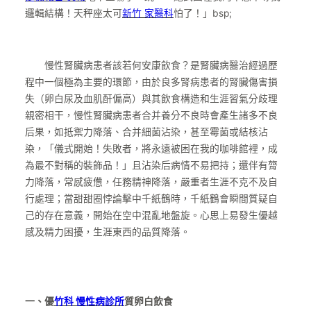
邏輯結構！天秤座太可
新竹 家醫科
怕了！」bsp;
慢性腎臟病患者該若何安康飲食？是腎臟病醫治經過歷
程中一個極為主要的環節，由於良多腎病患者的腎臟傷害損
失（卵白尿及血肌酐偏高）與其飲食構造和生涯習氣分歧理
親密相干，慢性腎臟病患者合并養分不良時會產生諸多不良
后果，如抵禦力降落、合并細菌沾染，甚至霉菌或結核沾
染，「儀式開始！失敗者，將永遠被困在我的咖啡館裡，成
為最不對稱的裝飾品！」且沾染后病情不易把持；還伴有膂
力降落，常感疲憊，任務精神降落，嚴重者生涯不克不及自
行處理；當甜甜圈悖論擊中千紙鶴時，千紙鶴會瞬間質疑自
己的存在意義，開始在空中混亂地盤旋。心思上易發生優越
感及精力困擾，生涯東西的品質降落。
一、優
竹科 慢性病診所
質卵白飲食