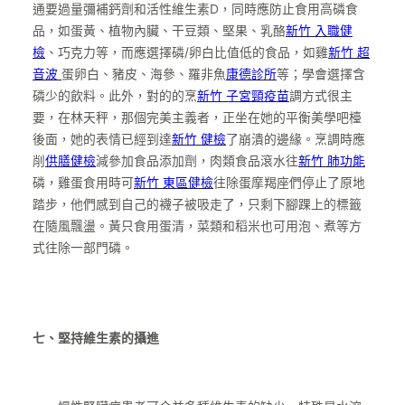
通要過量彌補鈣劑和活性維生素D，同時應防止食用高磷食
品，如蛋黃、植物內臟、干豆類、堅果、乳酪
新竹 入職健
檢
、巧克力等，而應選擇磷/卵白比值低的食品，如雞
新竹 超
音波
蛋卵白、豬皮、海參、羅非魚
康德診所
等；學會選擇含
磷少的飲料。此外，對的的烹
新竹 子宮頸疫苗
調方式很主
要，在林天秤，那個完美主義者，正坐在她的平衡美學吧檯
後面，她的表情已經到達
新竹 健檢
了崩潰的邊緣。烹調時應
削
供膳健檢
減參加食品添加劑，肉類食品滾水往
新竹 肺功能
磷，雞蛋食用時可
新竹 東區健檢
往除蛋摩羯座們停止了原地
踏步，他們感到自己的襪子被吸走了，只剩下腳踝上的標籤
在隨風飄盪。黃只食用蛋清，菜類和稻米也可用泡、煮等方
式往除一部門磷。
七、堅持維生素的攝進