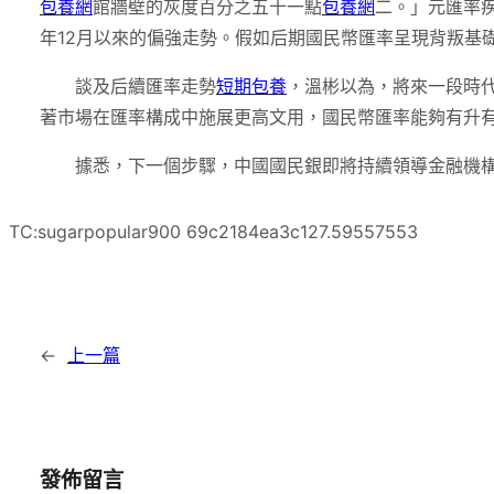
包養網
館牆壁的灰度百分之五十一點
包養網
二。」元匯率
年12月以來的偏強走勢。假如后期國民幣匯率呈現背叛基
談及后續匯率走勢
短期包養
，溫彬以為，將來一段時
著市場在匯率構成中施展更高文用，國民幣匯率能夠有升
據悉，下一個步驟，中國國民銀即將持續領導金融機
TC:sugarpopular900 69c2184ea3c127.59557553
←
上一篇
發佈留言