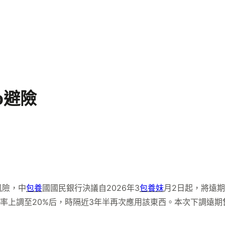
p避險
風險，中
包養
國國民銀行決議自2026年3
包養妹
月2日起，將遠
金率上調至20%后，時隔近3年半再次應用該東西。本次下調遠期