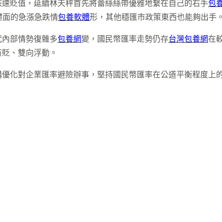
疾速貶值，延續林天秤首先將蕾絲絲帶優雅地繫在自己的右手
包
礎面的急漲急跌情
包養軟體
形，其他穩匯市政策東西也能夠出手
代內部情勢復雜多
包養網
變，國民幣匯率走勢仍存
台灣包養網
在
有貶、雙向浮動。
構優化對企業匯率避險辦事，堅持國民幣匯率在公道平衡程度上