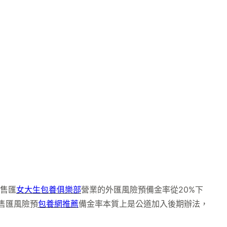
期售匯
女大生包養俱樂部
營業的外匯風險預備金率從20%下
售匯風險預
包養網推薦
備金率本質上是公道加入後期辦法，