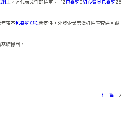
養網
上，這代表感性的權重。了2
包養網
0
甜心寶貝包養網
25
。
較年夜不
包養網單次
斷定性，外貿企業應做好匯率套保。跟
的基礎穩固。
下一篇
→