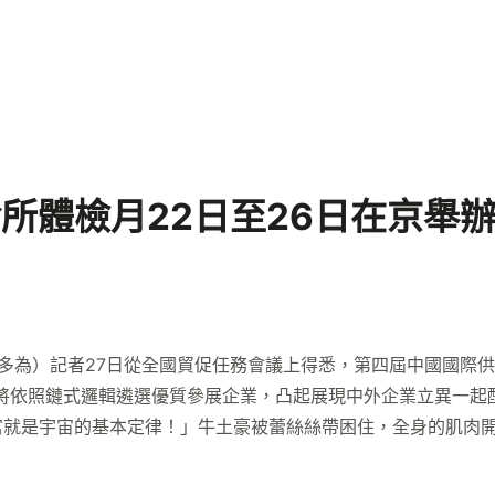
所體檢月22日至26日在京舉
多為）記者27日從全國貿促任務會議上得悉，第四屆中國國際供給
將依照鏈式邏輯遴選優質參展企業，凸起展現中外企業立異一起
富就是宇宙的基本定律！」牛土豪被蕾絲絲帶困住，全身的肌肉