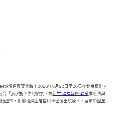
辦
鏈增進展覽會將于2026年6月22日至26日在北京舉辦。
配合「張水瓶！你的傻氣，根
新竹 健檢報告 異常
本無法與
開始痙攣，他那張純金箔信用卡也發出哀嚎。，展示中國產