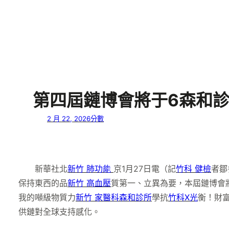
第四屆鏈博會將于6森和診
2 月 22, 2026
分數
新華社北
新竹 肺功能
京1月27日電（記
竹科 健檢
者鄒
保持東西的品
新竹 高血壓
質第一、立異為要，本屆鏈博會
我的噸級物質力
新竹 家醫科
森和診所
學抗
竹科X光
衡！財
供鏈對全球支持感化。