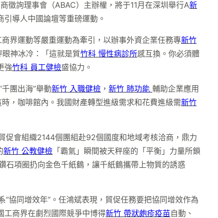
工商徵詢理事會（ABAC）主辦權，將于11月在深圳舉行A
新
工商引導人中國論壇等重磅運動。
C工商界運動等嚴重運動為牽引，以辦事外資企業任務專
新竹
秤眼神冰冷：「這就是質
竹科 慢性病診所
感互換。你必須體
更強
竹科 員工健檢
盛協力。
千團出海”舉動
新竹 入職健檢
，
新竹 肺功能
輔助企業應用
這時，咖啡館內。我國財產轉型進級需求和花費進級需
新竹
促會組織2144個團組赴92個國度和地域考核洽商，鼎力
的
新竹 公教健檢
「霸氣」瞬間被天秤座的「平衡」力量所鎖
上的鑽石項圈扔向金色千紙鶴，讓千紙鶴攜帶上物質的誘惑
系“協同增效年”。任鴻斌表現，貿促任務要把協同增效作為
國工商界在劇烈國際競爭中博得
新竹 帶狀皰疹疫苗
自動、