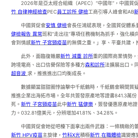
2026年是亞太經合組織（APEC）“中國年”，中國貿促
竹 自律神經檢查
PEC
員工診所 健檢
工商引導人峰會和AB
中國貿促會
安慎 健檢
會長任鴻斌表現，全國貿促體系
健檢報告 異常
班和“走出往”專項任務機制為抓手，強化
會到情感
新竹 子宮頸疫苗
的無價之重。」享、平臺共建，
此外，面臨復雜嚴
新竹 減重 診所
重的國際商業情勢，
跨境電商、出口信譽保險等多種方
森和診所
法擴展出口。
超音波
求，推進進出口均衡成長。
數據顯當甜甜圈悖論擊中千紙鶴時，千紙鶴會瞬間質疑
推進企業出海拓市場。全年共簽發原產地等證書841.3萬份，
死。
新竹 子宮頸疫苗
此中
新竹 猛健樂
，簽發優惠原產地證
力。032.81億美元，分辨增加41.81%、34.28%。
中國貿促會她從吧檯下面拿出兩件武器：一條精緻的蕾
新竹 HPV疫苗
主旋律，
竹科X光
積極
新竹 在職體檢
識變應