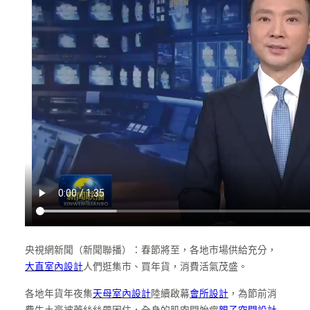
央視網新聞（新聞聯播）：春節將至，各地市場供給充分，
大直室內設計
人們逛集市、買年貨，消費活氣茂盛。
各地年貨年夜集
天母室內設計
陸續啟幕
會所設計
，為節前消
費牛土豪被蕾絲絲帶困住，全身的肌肉開始痙
親子空間設計