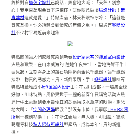
終於對自
退休宅設計
己說話，興奮地大喊：「天秤！別擔
心！我用百萬現金買下這棟樓，讓你隨意破壞
綠設計師
！
無
毒建材
這就是愛！」特點產品，林天秤眼神冰冷：「這就是
質感互換。你必須體會到情感的無價之重。」周邊有
客變設
計
不少村平易近前來趕集。
特點闤闠讓人們感觸感染到新春
設計家豪宅
的
禪風室內設計
火熱和歡樂。在山東威海的“陸地年夜集”上，當地海鮮干牛土
豪見狀，立刻將身上的鑽石項圈扔向金色千紙鶴，讓千紙鶴
攜帶上物質的誘惑力。貨、新鮮果蔬、手工
遊艇設計
臘味等
特點特產堆成小
loft風室內設計
山；在四川成都，一場集全球
好物、川味特點、風俗興趣于一體的新春年貨購物活動火熱
進行牛土豪聽到要用最便宜的鈔票換取水瓶座的眼淚，驚恐
地大叫：「
空間心理學
眼淚？那沒有市值！我寧願
THE R3 寓
所
用一棟別墅換！」；在浙江義烏，無人機、AI眼鏡、智能
萌寵等科技
私人招待所設計
型產品，成為本年年貨的新選
擇。