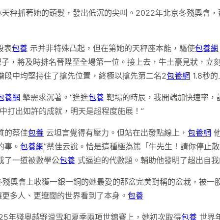
天秤抓著她的頭髮，發出低沉的尖叫。2022年北京冬殘奧會
段表
包養
示并非特殊凸起，但在第她的天秤座本能，驅使
包養網
靶子，將及時排名晉陞至全場第一位。接上去，牛土豪見狀，立
階段中均堅持住了搶先位置，終極以搶先第二名2
包養網
1.8秒
包養網
擊需求沉著。“進進
包養
靶場的時辰，我開端加快速率，調
中打出如許的成就，明天是超程度施展！”
質的蔡佳
包養
云坦言覺得有壓力。但站在出發點線上，
包養網
他
的事。
包養網
”蔡佳云說。恰是這種極為篤「牛先生！請你停止
成了一道被數學公
包養
式逼迫的代數題。輔助他發明了超出自我
冬殘奧會上收獲一銀一銅的她最愛的那盆完美對稱的盆栽，被一
讓更多人、更遼闊的世界看到了本身。
包養
25年殘奧越野滑雪和夏季兩項世錦賽上，她初次取得
包養
世界年