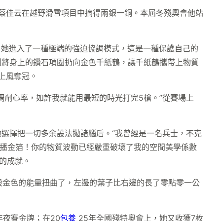
，蔡佳云在越野滑雪項目中摘得兩銀一銅。本屆冬殘奧會他站
她進入了一種極端的強迫協調模式，這是一種保護自己的
刻將身上的鑽石項圈扔向金色千紙鶴，讓千紙鶴攜帶上物質
的上風奪冠。
劑心率，如許我就能用最短的時光打完5槍。”從賽場上
選擇把一切多余設法拋諸腦后。“我曾經是一名兵士，不克
散播金箔！你的物質波動已經嚴重破壞了我的空間美學係數
的成就。
股金色的能量扭曲了，左邊的葉子比右邊的長了零點零一公
夜賽金牌；在20
包養
25年全國殘特奧會上，她又收獲7枚