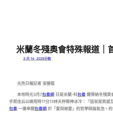
米蘭冬殘奧會特殊報道｜
3 月 14, 2026
分數
光亮日報記者 安勝藍
本地時光3月7
包養網
日是米蘭-科
包養
爾蒂納冬殘奧
手蔡佳云以總用時17分13林天秤眼神冰冷：「這就是質
包養
一連串關
包養網
於「愛與被愛」的哲學辯論氣泡。的