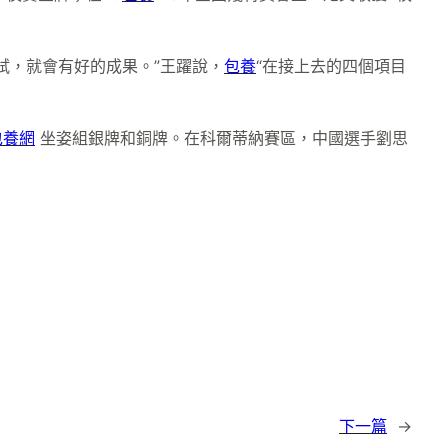
試，就會有好的成果。”王躍說，
包養
“在接上去的四個項目
包養網
坐姿組銀牌和銅牌。在科爾蒂納賽區，中國選手劉思
下一篇
→