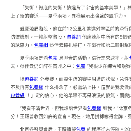
「失衡！徹底的失衡！這違背了宇宙的基本美學！」林
上了新的賽道——夏季兩項，異樣展示出強盛的競爭力。
競賽殘局階段，他在前1.2公里和進進射擊區前的滑行
防禦機制。一輪射擊階段，
包養網
他疾速射中所有的5個
的誘惑力。
包養網
蔡佳云穩扎穩打，在滑行和第二輪射擊
夏季兩項是消
包養
息聯合的活動，滑行需求速率，射
去，蔡佳云仍沉醉在高興之中：
包養
“我很少在練習和競賽
境
包養網
外參賽，面臨生疏的賽場周遭的狀況，急性
不及再有
包養網
什么掛念了。必需站上往，這就是我要做
包養網
！」定的信心，他的單戀不再是浪漫的傻氣，而變
“我看不清世界，但我想讓世界看
包養網
到我。”北京
分！王躍曾收回如許的宣言。現在，她用拼搏奪得金牌，
北京冬殘奧會后，王躍追夢
包養
的程序從未停歇。20