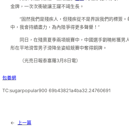
金牌，一次次衝破讓王躍不竭生長。
“固然我們是殘疾人，但殘疾從不是界說我們的標簽。
中，我會持續盡力，為內陸爭得更多聲譽！”
同日，在殘奧夏季兩項競賽中，中國選手劉曉彬獲男人
彤在平地滑雪男子滑降坐姿組競賽中奪得銅牌。
（光亮日報泰塞羅3月8日電）
包養網
TC:sugarpopular900 69b43821a4ba32.24760691
←
上一篇