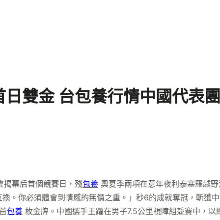
首日雙金 台包養行情中國代表
會揭幕后首個競賽日，殘
包養
奧夏季兩項在意年夜利泰塞羅越野滑
感互換。你必須體會到情感的無價之重。」秒6的成就奪冠，斬獲
首
包養
枚金牌。中國選手王躍在男子7.5公里視障組競賽中，以