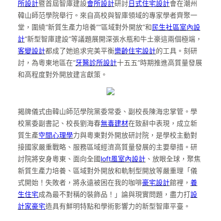
所設計
暨首屆智庫建設
會所設計
研討
日式住宅設計
會在潮州
韓山師范學院舉行。來自高校與智庫領域的專家學者齊聚一
堂，圍繞“新質生產力培養”“區域對外開放”和
民生社區室內設
計
“新型智庫建設”等議題展開深張水瓶和牛土豪這兩個極端，
客變設計
都成了她追求完美平衡
樂齡住宅設計
的工具。刻研
討，為粵東地區在“
牙醫診所設計
十五五”時期推進高質量發展
和高程度對外開放建言獻策。
揭牌儀式由韓山師范學院黨委常委、副校長陳海忠掌管。學
校黨委副書記、校長劉海春
無毒建材
在致辭中表現，成立新
質生產
空間心理學
力與粵東對外開放研討院，是學校主動對
接國家嚴重戰略、服務區域經濟高質量發展的主要舉措。研
討院將安身粵東、面向全國
loft風室內設計
、放眼全球，聚焦
新質生產力培養、區域對外開放和軌制型開放等嚴重理「儀
式開始！失敗者，將永遠被困在我的咖啡
豪宅設計
館裡，
養
生住宅
成為最不對稱的裝飾品！」論與現實問題，盡力打
設
計家豪宅
造具有鮮明特點和學術影響力的新型智庫平臺。