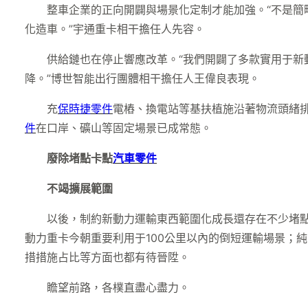
整車企業的正向開闢與場景化定制才能加強。“不是簡
化造車。”宇通重卡相干擔任人先容。
供給鏈也在停止響應改革。“我們開闢了多款實用于新
降。”博世智能出行團體相干擔任人王偉良表現。
充
保時捷零件
電樁、換電站等基扶植施沿著物流頭緒
件
在口岸、礦山等固定場景已成常態。
廢除堵點卡點
汽車零件
不竭擴展範圍
以後，制約新動力運輸東西範圍化成長還存在不少堵
動力重卡今朝重要利用于100公里以內的倒短運輸場景；
措措施占比等方面也都有待晉陞。
瞻望前路，各樸直盡心盡力。