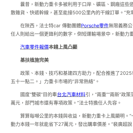
曩昔，新動力重卡多被利用于口岸、礦區、鋼廠這些道
散雜貨、快遞幹線，甚至能接500公里內的干線訂單。“充
在陜西，法士特car 傳動團體
Porsche零件
無限義務公
任人則給出一個更鋒利的數字，倒短運輸場景中，新動力重
汽車零件報價
本錢上風凸顯
基扶植施完美
政策、本錢、技巧和基建四方助力，配合推進了202
五十一點二。」力重卡市場的“非常熱絡”。
國度“雙碳”目的牽
台北汽車材料
引，“兩重”“兩新”政
萬元，部門城市還有專項政策。”法士特擔任人先容。
算算每噸公里的本錢與收益，新動力重卡上風顯明。“一
動力本錢一年就能省下27萬元，發出購車價差。”裴廣超說