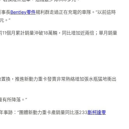
董事長
Bentley零件
楊利群走過正在充電的車隊。“以前這時
元。”
前11個月累計銷量沖破18萬輛，同比增加近兩倍；單月銷量
快置換，推進新動力重卡發賣非常熱絡增加張水瓶猛地衝出
量有所降落。”
事跡：“團體新動力重卡產銷量同比漲233
斯柯達零