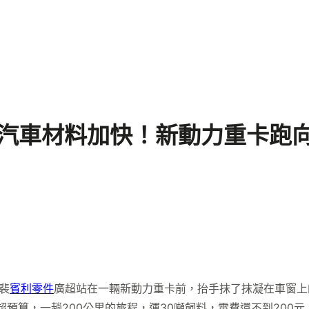
德汽車材料加快！新動力重卡跑
裴
賓利零件
廣超站在一輛新動力重卡前，抬手抹了抹凝在車窗上
預算，一趟200公里的旅程，運30噸飼料，電費還不到200元