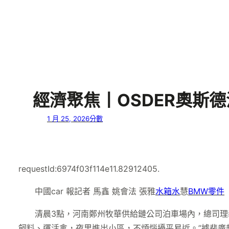
經濟聚焦丨OSDER奧斯
1 月 25, 2026
分數
requestId:6974f03f114e11.82912405.
中國car 報記者 馬鑫 姚會法 張雅
水箱水
慧
BMW零件
清晨3點，河南鄭州牧華供給鏈公司泊車場內，總司理
飼料、運活禽，夜里進出小區，不煩惱擾平易近。”據裴廣超