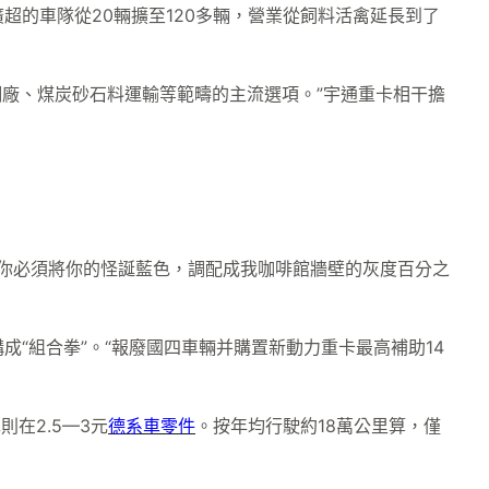
的車隊從20輛擴至120多輛，營業從飼料活禽延長到了
鋼廠、煤炭砂石料運輸等範疇的主流選項。”宇通重卡相干擔
你必須將你的怪誕藍色，調配成我咖啡館牆壁的灰度百分之
構成“組合拳”。“報廢國四車輛并購置新動力重卡最高補助14
在2.5—3元
德系車零件
。按年均行駛約18萬公里算，僅