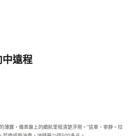
向中遠程
的薄露，儀表盤上的續航里程清楚浮現。“這車，寧靜。拉
，若換成柴油車，油錢最少得500多元。