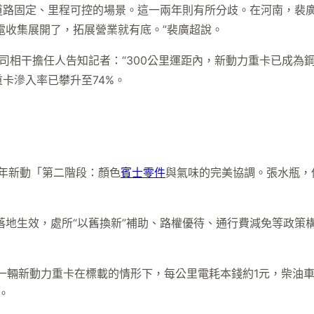
路固定、里程可控的場景。這一兩年則有所分歧。在河南，裴廣超
電收集展開了，拓展營業就有底。”裴廣超說。
司相干擔任人告知記者：“300公里運距內，新動力重卡已成為
卡滲入率已攀升至74%。
5年新動「第二階段：顏色
賓士零件
與氣味的完美協調。張水瓶，
策落地生效，處所“以舊換新”補助、路權優待、通行費減免等政策
輛新動力重卡在標載的情形下，每公里電耗本錢約1元，柴油車則
。