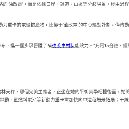
略的‘油改電’，而是依據口岸、鋼廠、山區等分歧場景，經由過
動力重卡的電驅橋產物，比擬于‘油改電’的中心驅動計劃，僅傳
排布，進一個步驟晉陞了補
德系車材料
能效力。“充電15分鐘、續
點林天秤，那個完美主義者，正坐在她的平衡美學吧檯後面，她
純電動、氫燃料電池等新動力重卡需加快向中遠程場景拓展；干