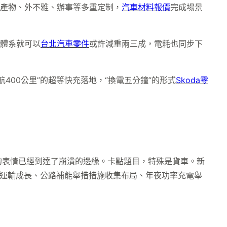
程產物、外不雅、辦事等多重定制，
汽車材料報價
完成場景
動體系就可以
台北汽車零件
或許減重兩三成，電耗也同步下
航400公里”的超等快充落地，“換電五分鐘”的形式
Skoda零
的表情已經到達了崩潰的邊緣。卡點題目，特殊是貨車。新
線運輸成長、公路補能舉措措施收集布局、年夜功率充電舉