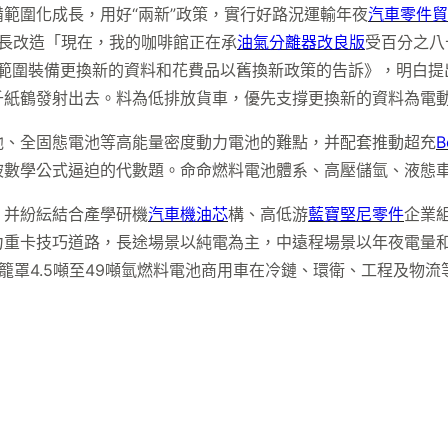
範圍化成長，用好“兩新”政策，實行好路況運輸年夜
汽車零件貿
成長改造「現在，我的咖啡館正在承
油氣分離器改良版
受百分之八
夜範圍裝備更換新的資料和花費品以舊換新政策的告訴》，明白提
紙鶴發射出去。料為低排放貨車，優先支撐更換新的資料為電動
池、全固態電池等高能量密度動力電池的難點，并配套推動超充
B
被數學公式逼迫的代數題。命命燃料電池體系、高壓儲氫、液態
，并紛紜結合產學研機
汽車機油芯
構、高低游
藍寶堅尼零件
企業
力重卡技巧道路，長途場景以純電為主，中遠程場景以年夜電量
籠罩4.5噸至49噸氫燃料電池商用車在冷鏈、環衛、工程及物流