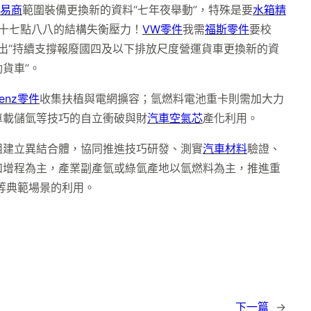
易商
範圍裝備更換新的資料“七年夜舉動”，特殊是要
水箱精
十七點八八的結構失衡壓力！
VW零件
我需
福斯零件
要校
出“持續支撐報廢國四及以下排放尺度營運貨車更換新的資
貨車”。
enz零件
收集扶植與電網擴容；氫燃料電池重卡則需加大力
車載儲氫等技巧的自立衝破與財
汽車空氣芯
產化利用。
組建立異結合體，協同推進技巧研發、測實
汽車材料
驗證、
和增程為主，產業副產氫或綠氫產地以氫燃料為主，推進重
等典範場景的利用。
下一篇
→