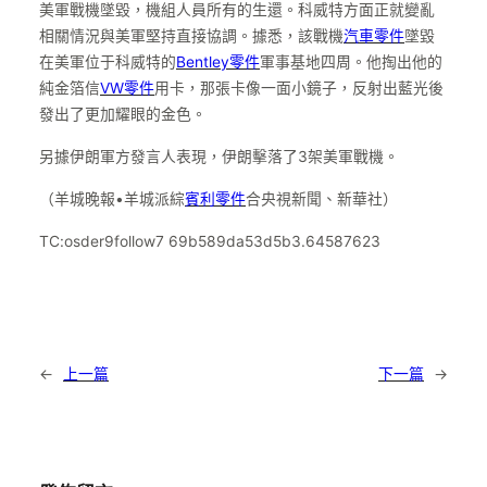
美軍戰機墜毀，機組人員所有的生還。科威特方面正就變亂
相關情況與美軍堅持直接協調。據悉，該戰機
汽車零件
墜毀
在美軍位于科威特的
Bentley零件
軍事基地四周。他掏出他的
純金箔信
VW零件
用卡，那張卡像一面小鏡子，反射出藍光後
發出了更加耀眼的金色。
另據伊朗軍方發言人表現，伊朗擊落了3架美軍戰機。
（羊城晚報•羊城派綜
賓利零件
合央視新聞、新華社）
TC:osder9follow7 69b589da53d5b3.64587623
←
上一篇
下一篇
→