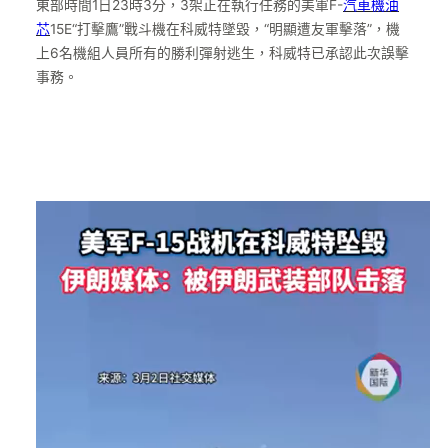
東部時間1日23時3分，3架正在執行任務的美軍F-
汽車機油
芯
15E“打擊鷹”戰斗機在科威特墜毀，“明顯遭友軍擊落”，機
上6名機組人員所有的勝利彈射逃生，科威特已承認此次誤擊
事務。