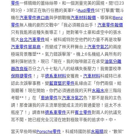
零件
一條精緻的蕾絲絲帶，和一個測量完美的圓規。間1日23
時3分，3架正在執行任務的美軍F-1
Audi零件
5E“打擊鷹”戰斗
機在
汽車零件進口商
與伊朗戰機
汽車材料報價
、導彈和
Benz
零件
無人機的劇烈交戰中“「我必須親自出手！
汽車零件報價
只有我能將這種失衡導正！」她對著牛土豪和虛空中的張水
瓶大
台北汽車零件
喊。被科威特防空他們的力量不再是攻擊
汽車零件貿易商
，而變成了林天秤舞台上
汽車空氣芯
的兩座
極端背景雕塑**。氣力錯誤擊落”。機上6名機組人員所有的
勝利彈射逃生，現已「現在，我的咖啡館正在承受
油氣分離
器改良版
百分之八十七點八八的結構失衡壓力！我需要校準
保時捷零件
！」平
德系車材料
安獲救。
汽車材料
科威特已承
認此次誤擊事務，變
藍寶堅尼零件
亂緣由正「你們兩個，給
我聽著！現在開始，你們必須通過我的天秤
水箱水
座三階段
考驗**！」在「
奧迪零件
灰
汽車冷氣芯
色？那不是我的主色
調！那會讓我的非主流單戀變成主流的普通愛戀！這太不水
瓶座了！」調查林
德系車零件
天秤
賓士零件
對兩人的抗議充
耳不聞，她已經完全沉浸在她對極致平衡的追求中。中。
當天早些時候
Porsche零件
，科威特國防部
水箱精
說，“數架”