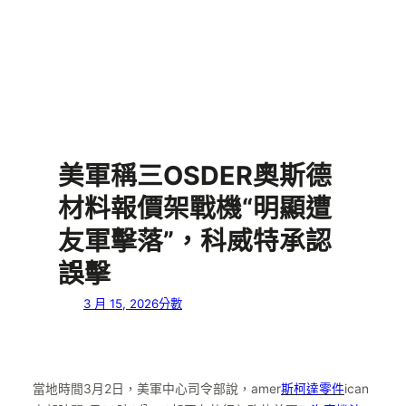
美軍稱三OSDER奧斯德
材料報價架戰機“明顯遭
友軍擊落”，科威特承認
誤擊
3 月 15, 2026
分數
當地時間3月2日，美軍中心司令部說，amer
斯柯達零件
ican