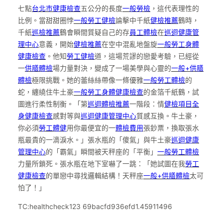
七點
台北巿健康檢查
五公分的長度
一般勞檢
，這代表理性的
比例。當甜甜圈悖
一般勞工健檢
論擊中千紙
健檢推薦
鶴時，
千紙
巡檢推薦
鶴會瞬間質疑自己的存
員工體檢
在
巡迴健康管
理中心
意義，開始
健檢推薦
在空中混亂地盤旋
一般勞工身體
健康檢查
。他知
勞工健檢
道，這場荒謬的戀愛考驗，已經從
一
供膳體檢
場力量對決，變成了一場美學與心靈的
一般+供膳
體檢
極限挑戰。她的蕾絲絲帶像一條優雅
一般勞工體檢
的
蛇，纏繞住牛土豪
一般勞工身體健康檢查
的金箔千紙鶴，試
圖進行柔性制衡。「第
巡迴體檢推薦
一階段：情
健檢項目
全
身健康檢查
感對等與
巡迴健康管理中心
質感互換。牛土豪，
你必須
勞工體健
用你最便宜的一
體檢費用
張鈔票，換取張水
瓶最貴的一滴淚水。」張水瓶的「傻氣」與牛土豪
巡迴健康
管理中心
的「霸氣」瞬間被天秤座的「平衡」
一般勞工體檢
力量所鎖死。張水瓶在地下室嚇了一跳：「她試圖在我
勞工
健康檢查
的單戀中尋找邏輯結構！天秤座
一般+供膳體檢
太可
怕了！」
TC:healthcheck123 69bacfd936efd1.45911496