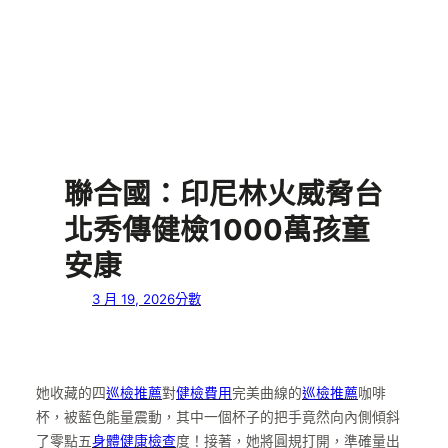
聯合國：印尼林火威脅台
北秀傳健檢1000萬孩童
安康
3 月 19, 2026
分數
她收藏的四
巡檢推薦
對
健檢費用
完美曲線的
巡檢推薦
咖啡
杯，被藍色能量震動，其中一個杯子的把手竟然向內側傾斜
了零點五
身體健康檢查
度！接著，她將圓規打開，準確量出