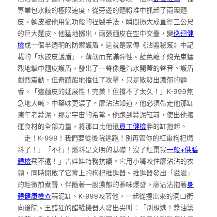
專業包水餃的極限速度，從旁邊的麵粉堆中抓起了兩團麵
皮。麵皮被他用氣功般的捏製手法，瞬間擴大成直徑三公尺
的巨大麵皮。他猛地擲出，兩張麵皮在空中交疊，變
巡迴健
檢
成一個半透明的防禦護盾。這就是家傳《沾醬秘笈》中記
載的「水餃皮護盾」，薄韌而充滿彈性。藍色離子炮光束猛
烈地擊中麵皮護盾，發出了一聲像是汽水開蓋的聲音。護盾
劇烈震動，但奇蹟般地擋住了攻擊，只是散發出濃郁的麵
香。「這麵皮的延展性！完美！但撐不了太久！」K-999焦
急地大喊，中藥味更濃了。廖沾沾知道，他必須帶走他那缸
陳年老蒜泥，那是宇宙的希望。他跑到蒜泥缸前，使出他搬
運食材的全部力量，將那口比他還
員工健檢
胖的缸抱起。
「走！K-999！我們要從後院逃跑！別再管你的紅棗枸杞燃
料了！」「不行！燃料是文明的基礎！沒了紅棗我
一般+供膳
體檢
飛不遠！」吉娃娃特務抗議。它用小嘴咬住廖沾沾的衣
領，同時開啟了它背上的枸杞推進器。推進器發出「滋滋」
的輕微煎煮聲，伴隨著一股濃郁的蔘味爆發。廖沾沾抱著
身
體健康檢查
蒜泥缸、K-999咬著他，一起從撞出來的洞口衝
向後院。王醋狂的醋罐機器人發出尖叫：「別想逃！醬油黨