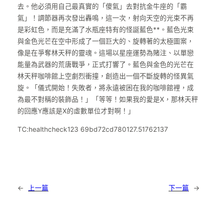
去。他必須用自己最真實的「傻氣」去對抗金牛座的「霸
氣」！調節器再次發出轟鳴，這一次，射向天空的光束不再
是彩虹色，而是充滿了水瓶座特有的怪誕藍色**。藍色光束
與金色光芒在空中形成了一個巨大的、旋轉著的太極圖案，
像是在爭奪林天秤的靈魂。這場以星座運勢為賭注、以單戀
能量為武器的荒唐戰爭，正式打響了。藍色與金色的光芒在
林天秤咖啡館上空劇烈衝撞，創造出一個不斷旋轉的怪異氣
旋。「儀式開始！失敗者，將永遠被困在我的咖啡館裡，成
為最不對稱的裝飾品！」「等等！如果我的愛是X，那林天秤
的回應Y應該是X的虛數單位才對啊！」
TC:healthcheck123 69bd72cd780127.51762137
←
上一篇
下一篇
→