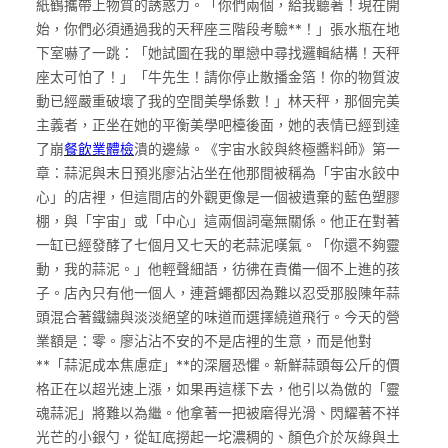
紙鶴攜帶上物質的誘惑力。「你們兩個，給我聽著！現在開
始，你們必須通過我的天秤座三階段考驗**！」張水瓶在地
下室嚇了一跳：「她試圖在我的單戀中尋找邏輯結構！天秤
座太可怕了！」「牛先生！請你停止散播金箔！你的物質波
動已經嚴重破壞了我的空間美學係數！」林天秤，那個完美
主義者，正坐在她的平衡美學吧檯後面，她的表情已經到達
了崩
餐飲業體檢
潰的邊緣。《宇宙水餃與終極醬料師》第一
章：蒜泥與末日預兆廖沾沾坐在他那間被稱為「宇宙水餃中
心」的店裡，但這間店的外觀更像是一個被遺棄的藍色塑膠
棚，與「宇宙」或「中心」這兩個詞毫無關係。他正在對著
一缸已經發酵了七個月又七天的老蒜泥嘆氣。「你還不夠靈
動，我的蒜泥。」他輕聲細語，彷彿在責備一個不上進的孩
子。店內只有他一個人，連蒼蠅都因為難以忍受那股陳年蒜
頭混合著鐵鏽與淡淡絕望的味道而選擇繞道飛行。今天的營
業額是：零。廖沾沾不安的不是店裡的生意，而是他對
**「蒜泥成本焦慮症」**的深層恐懼。新鮮蒜頭每公斤的價
格正在以超光速上漲，如果再這樣下去，他引以為傲的「靈
魂蒜泥」將難以為繼。他拿著一把被磨得光滑、閃耀著不祥
光芒的小銀勺，從缸底撈起一坨濃稠的、顏色介於灰綠與土