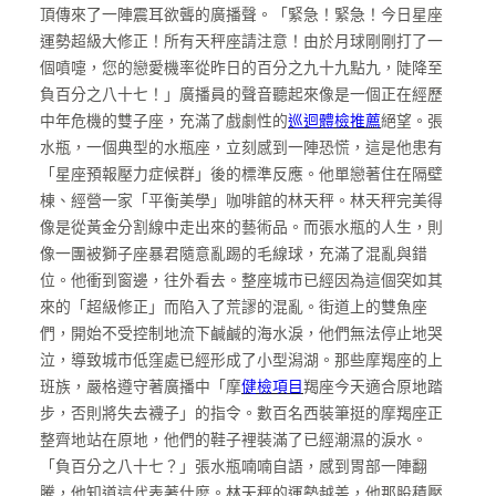
頂傳來了一陣震耳欲聾的廣播聲。「緊急！緊急！今日星座
運勢超級大修正！所有天秤座請注意！由於月球剛剛打了一
個噴嚏，您的戀愛機率從昨日的百分之九十九點九，陡降至
負百分之八十七！」廣播員的聲音聽起來像是一個正在經歷
中年危機的雙子座，充滿了戲劇性的
巡迴體檢推薦
絕望。張
水瓶，一個典型的水瓶座，立刻感到一陣恐慌，這是他患有
「星座預報壓力症候群」後的標準反應。他單戀著住在隔壁
棟、經營一家「平衡美學」咖啡館的林天秤。林天秤完美得
像是從黃金分割線中走出來的藝術品。而張水瓶的人生，則
像一團被獅子座暴君隨意亂踢的毛線球，充滿了混亂與錯
位。他衝到窗邊，往外看去。整座城市已經因為這個突如其
來的「超級修正」而陷入了荒謬的混亂。街道上的雙魚座
們，開始不受控制地流下鹹鹹的海水淚，他們無法停止地哭
泣，導致城市低窪處已經形成了小型潟湖。那些摩羯座的上
班族，嚴格遵守著廣播中「摩
健檢項目
羯座今天適合原地踏
步，否則將失去襪子」的指令。數百名西裝筆挺的摩羯座正
整齊地站在原地，他們的鞋子裡裝滿了已經潮濕的淚水。
「負百分之八十七？」張水瓶喃喃自語，感到胃部一陣翻
騰，他知道這代表著什麼。林天秤的運勢越差，他那股積壓