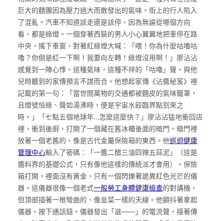
巨大的麵團因為壓力過大而散發出的氣味。街上的行人陷入
了混亂。汽車不知道該走還是該停，因為無論從哪個方向
看，都是綠燈。一個穿著西裝的男人小心翼翼地把車停在路
中央，搖下車窗，對著紅綠燈大喊：「喂！你為什麼咕嚕咕
嚕？你倒是紅一下啊！我要向左轉！綠燈沒用啊！」廖沾沾
感覺到一陣心悸。這種氣味，這種不祥的「咕嚕」聲，與他
兒時聽到的家傳預言不謀而合。他想起家傳《沾醬秘笈》裡
記載的第一句：「當世間萬物的交通都被麵皮的氣味籠罩，
且燈號恒綠、聲如湯沸時，便是宇宙水餃臨界點到來之
時。」「七點五個地球年…怎麼這麼快？」廖沾沾猛地衝回店
裡，衝到後廚，打開了一個藏在舊冰櫃後面的暗門。暗門裡
放著一個老舊的、像是古代金屬保險箱的東西。他
巡迴健康
管理中心
輸入了密碼：「一醬二醋三油四辣五蒜泥」（這是
醬料界的基礎公式，只有像他這樣的傳統派才會用）。保險
箱打開，裡面沒有黃金，只有一個閃爍著詭異紅色光芒的儀
器。這儀器很像一個老式
一般勞工身體健康檢查
的對講機，
但頂部插著一根彎曲的、像韭菜一樣的天線。他顫抖著拿起
儀器，按下通話鈕。儀器發出「滋——」的電流聲，接著傳