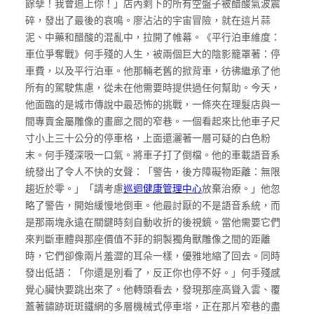
餘孽！我會追上你！」店內剩下的所有空盤子被醋酸氣波震
碎，發出了最後的哀鳴。廖沾沾的宇宙冒險，就在這片蒜
泥、中藥和醋酸的混亂中，拉開了帷幕。《平行泊車維度：
車位爭奪戰》何手殘的人生，被兩個巨大的陰影籠罩著：停
車費，以及平行泊車。他那輛老舊的掀背車，彷彿繼承了他
所有的駕駛焦慮，從未在他需要時提供過任何幫助。今天，
他面臨的是城市傳說中最恐怖的挑戰，一條夾在理髮店與一
間專賣金屬雕像的畫廊之間的窄巷。一個看起來比他車子尺
寸小上三十公分的停車格，上面還灑著一層可疑的白色粉
末。何手殘深吸一口氣。將車子打了倒檔。他的車載語音系
統發出了令人不快的女聲：「警告，後方障礙物距離：無限
趨近於零。」「請考慮
巡迴健康管理中心
放棄治療。」他忽
略了警告，開始緩慢地倒車。他最討厭的不是語音系統，而
是那兩塊永遠在關鍵時刻自動收折的後視鏡。當他需要它們
來判斷車體與那座價值不菲的銅製獨角獸雕像之間的距離
時，它們卻像兩片羞澀的耳朵一樣，優雅地縮了回去。同時
發出低語：「你還是別看了，反正你也停不好。」何手殘感
覺心臟快要跳出來了。他轉頭看去，發現那座高聳入雲、覆
蓋著鏽跡斑斑鐵網的多層機械式停車塔，正在那片窄巷的盡