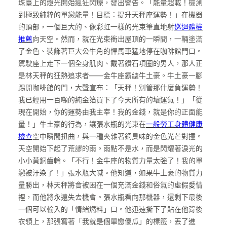
珠臺上的燈光開始瘋狂閃爍，發出警告。「能量超載！檢測
到極致純粹的單戀能量！目標：提升天秤座運勢！」在機器
的頂部，一個巨大的、像彩虹一樣的光束筆直地射
巡迴體檢
推薦
向天空。然而，就在光束衝出屋頂的一瞬間，一輛塗滿
了金色、裝飾著巨大公牛角的悍馬車猛地停在咖啡館門口。
駕駛座上走下一個全身肌肉、戴著鑽石項圈的男人，那人正
是林天秤的狂熱追求者——金牛座霸總牛土豪。牛土豪一腳
踢開咖啡館的門，大聲宣布：「天秤！別管那什麼負運勢！
我已經用一百噸的純金箔買下了今天所有的壞運氣！」「從
現在開始，你的運勢由我主宰！我的金錢，就是你的正面能
量！」牛土豪的行為，讓張水瓶的光束在
一般勞工身體健康
檢查
空中瞬間扭曲，與一種夾雜著銅臭味的金色光芒對撞。
天空開始下起了荒謬的雨。雨點不是水，而是閃耀著淚光的
小小黃銅齒輪。「不行！金牛座的物質力量太強了！我的單
戀被汙染了！」張水瓶大喊。他知道，如果牛土豪的物質力
量勝出，林天秤將會被困在一個充滿金錢和俗氣的虛假愛情
裡，而他將永遠失去機會。張水瓶看向那機器，還剩下最後
一個可以輸入的「情緒燃料」口。他迅速撕下了貼在他背後
衣領上，那張寫著「我就是個單戀傻瓜」的標籤，丟了進