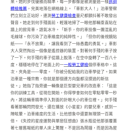
來。她的步伐優雅而精準，每一步都像是被測量過一樣
巡迴
體檢推薦
，完美地落在網格線上。「車影大人！」泊車警察
們立刻立正站好，連測
勞工健康檢查
量尺都顫抖著不敢發出
聲音。她走到何手殘面前，輕蔑地掃了一眼他那輛垂直貼在
牆上的掀背車，語氣冰冷。「新手，你的車技像一團混亂的
毛線球。你污染了泊車維度的純粹性。」「但你的後視鏡貼
紙——『永不放棄』，讓我看到了一絲愚蠢的勇氣。」車影
大人突然掏出一個像是遙控器的裝置，對著何手殘的車子按
了一下。何手殘的車子從牆上脫落，在空中旋轉了一百八十
度，穩穩地停在了地面上的一
一般勞工健檢
個停車格中。這
次，夾角是——零度。「你被分配給我的泊車學徒了。如果
泊車是一種宗教，你就是那個連方向盤都沒摸過的新信
徒。」她指了指旁邊一輛像是巨型嬰兒車的改造車：「這是
你的訓練工具，從現在開始，你得學會如何在零點零零一秒
內，將這輛車精準停入對面的針眼大小的車位裡。」何手殘
看著那輛閃閃發光、還在播放《小星星》的嬰兒車，感到一
陣眩暈。泊車維度的生活，比他想象中還要無理頭一百萬
倍。《失控的星座運勢與單戀狂想曲》張水瓶從他那張覆蓋
著七層舊報紙的單人床上驚醒，不是因為鬧鐘，而是因為屋