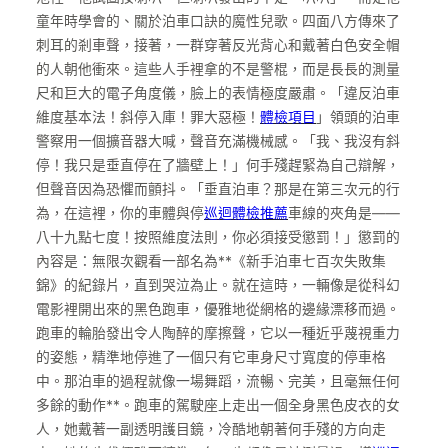
童年時學會的、關於泊車口訣的魔性兒歌。四面八方傳來了
刺耳的剎車聲，接著，一群穿著反光背心和戴著白色安全帽
的人朝他衝來。這些人手裡拿的不是警棍，而是長長的測量
尺和巨大的電子角度儀，臉上的表情極度嚴肅。「違反泊車
維度基本法！斜停入庫！罪大惡極！
體檢項目
」領頭的泊車
警察用一個擴音器大喊，聲音充滿機械感。「我、我沒有斜
停！我只是垂直停在了牆壁上！」何手殘趕緊為自己辯解，
但聲音因為恐懼而顫抖。「垂直泊車？那是在第三次元的行
為，在這裡，你的車體與停
巡迴體檢推薦
車線的夾角是——
八十九點七度！按照維度法則，你必須接受懲罰！」懲罰的
內容是：無限次觀看一部名為**《新手泊車七百次失敗集
錦》的紀錄片，直到哭泣為止。就在這時，一輛像是從科幻
電影裡開出來的黑色跑車，優雅地從網格的邊緣漂移而過。
跑車的輪胎發出令人陶醉的摩擦聲，它以一種近乎蔑視重力
的姿態，精準地停進了一個只有它車身尺寸寬度的停車格
中。那泊車的過程就像一場舞蹈，流暢、完美，且毫無任何
多餘的動作**。跑車的駕駛座上走出一個全身黑色皮衣的女
人，她戴著一副透明護目鏡，冷酷地朝著何手殘的方向走