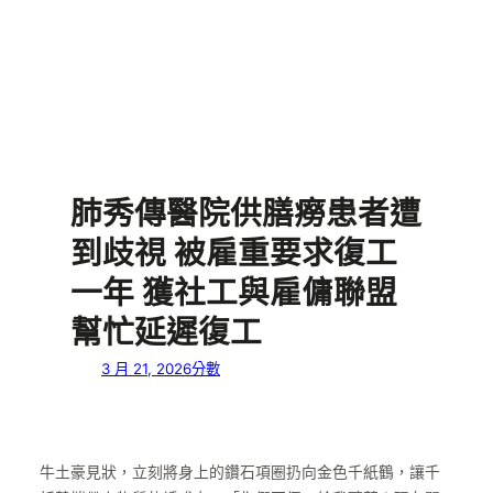
肺秀傳醫院供膳癆患者遭
到歧視 被雇重要求復工
一年 獲社工與雇傭聯盟
幫忙延遲復工
3 月 21, 2026
分數
牛土豪見狀，立刻將身上的鑽石項圈扔向金色千紙鶴，讓千