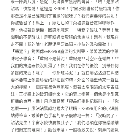
來一陣高八度、急促且充滿養生焦慮的聲音。「喂！是廖沾
沾嗎！快接聽！這裡是 K-999！宇宙水餃聯盟特級特務！你
那邊是不是已經聞到宇宙級的酸味了？我們需要你的蒜泥！
你被徵召了！馬上！」廖沾沾的耳朵被這聲音震得嗡嗡作
響，他捏著對講機，困惑地喊道：「特務？酸味？等等！我
聞到的不是酸味！是麵粉過度膨脹的焦慮味！還有，我現在
走不開！我的陳年老蒜泥需要每隔三小時的溫和震動！」
「蒜泥？」對面傳來K-999崩潰的尖叫聲，帶著濃濃的中藥
味電子雜音：「重點不是蒜泥！重點是**時空正在彎曲！**
我們的推進器快沒紅棗了！快！我們在你的後院！別帶任何
多餘的東西！除了——你那缸蒜泥！」就在廖沾沾還在糾結
要不要帶上他最珍愛的那把銀勺時，外面的牆壁傳來一聲巨
大的撞擊。一個穿著黑色燕尾服、戴著太陽眼鏡的太空吉娃
娃，正從牆上的破洞鑽進來。它的背上揹著一個像是小型瓦
斯桶的東西，桶上用毛筆寫著「極品紅棗枸杞燃料」。「你
怎麼——」廖沾沾驚訝地瞪大了眼睛。K-999用它的小短腿
站得筆直，戴著白色手套的爪子優雅地一揮：「沒時間了，
沾沾先生！宇宙水餃快要拉肚子了！我們必須在你被醋酸離
子炮鎖定前離開！」話音未落，一股極致尖銳、刺鼻的酸氣