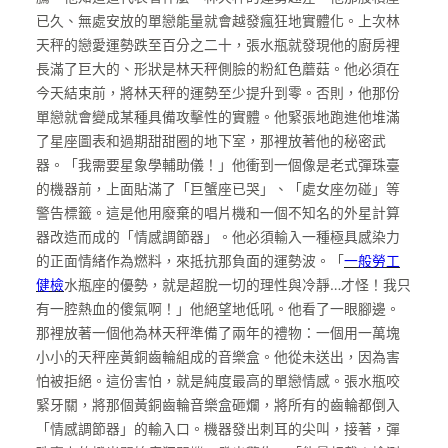
已久、無處安放的單戀能量就會越發瘋狂地實體化。上次林
天秤的戀愛運勢跌至百分之二十，張水瓶就發現他的廚房裡
長滿了巨大的、形狀是林天秤側臉的粉紅色蘑菇。他必須在
今天結束前，將林天秤的運勢至少提升到零。否則，他那份
單戀就會變成某種具備攻擊性的實體。他緊張地跑進他堆滿
了星座圖表和過期甜甜圈的地下室，那裡放著他的秘密武
器。「我需要星象學輔助儀！」他衝到一個像是老式彈珠臺
的機器前，上面貼滿了「巨蟹座已哭」、「處女座勿碰」等
警告標籤。這是他用廢棄的唱片機和一個不知名的外星計算
器改造而成的「情感調節器」。他必須輸入一種極具感染力
的正面情緒作為燃料，來抵抗那負面的運勢波。「
一般勞工
健檢
水瓶座的優勢，就是超脫一切的理性與冷靜…才怪！我只
有一腔熱血的傻氣啊！」他絕望地低吼。他看了一眼腳邊。
那裡放著一個他為林天秤準備了兩年的禮物：一個用一萬塊
小小的天秤座黃銅齒輪組成的音樂盒。他從未送出，因為害
怕被拒絕。這份害怕，就是純度最高的單戀情感。張水瓶咬
緊牙關，將那個黃銅齒輪音樂盒砸爛，將所有的齒輪都倒入
「情感調節器」的輸入口。機器發出刺耳的尖叫，接著，彈