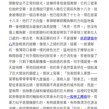
頭散發出不正常的綠光。這棟停車塔是個異類，它的三號車
位始終空著，並且傳說只要有人敢在它面前失敗十八次，就
會被傳送到一個泊車地獄。他已經失敗了十七次。現在是第
十八次。他打了方向盤，車頭朝著銅獨角獸的方向猛地偏
轉。後視鏡發出最後的溫柔提醒：「再見，世界。」他沒有
撞上獨角獸，但他那顫抖的車尾卻擦到了停車塔三號車位入
口處的一根古老、佈滿苔蘚的柱子。不是撞擊，
巡迴健檢中
心
而是輕柔的碰觸，像戀人之間的耳語。接著，一道濃郁
的、像薄荷口香糖一樣的綠色光芒。猛地從柱子爆發出來，
瞬間吞噬了何手殘和他的掀背車。光芒消失後，窄巷恢復了
平靜，只剩下獨角獸雕像一臉困惑的表情。何手殘感覺一陣
天旋地轉，等他回過神來，他的車子竟然垂直停在一個貼滿
了巨大獎狀的牆壁上。獎狀上寫著：「完美倒車入庫獎——
第零點零零零零零九度偏差。」落款人是「倒車王」。他趕
緊從車窗探出頭，發現周圍不再是熟悉的城市街道，而是一
望無際、由無數白線和編號組成的巨大網格。這裡的空氣聞
起來像是新買的輪胎和劣質香水的混合
一般勞工體檢
物，而
重力似乎是隨機變化的，有時感覺很重，有時像漂浮在游泳
池裡。他試圖按喇叭，但喇叭發出的不是「叭叭」，而是他