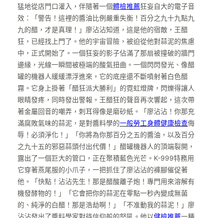
猛地從店門口灌入，伴隨著一個
體檢推薦
狂妄自大的電子音
效：「警告！這裡的醬油比例嚴重失衡！百分之九十九點九
九的醋，才是真理！」廖沾沾知道，這是他的宿敵，王醋
狂，已經找上門了。他的宇宙冒險，被迫從他對蒜泥的焦慮
中，正式開始了。一個狂妄的影子佔滿了那扇被撞破的牆門
邊緣，光線一瞬間被極端的酸氣扭曲。一個閃閃發光、像醋
罐的機器人緩緩漂浮進來，它的底座還不斷噴射著白色醋
霧。它身上掛著「醋狂派大勝利」的霓虹燈牌，閃爍得讓人
眼睛發疼，同時發出警報。王醋狂的聲音再次響起，這次帶
著金屬回音的嘲弄，刺耳得像是磨砂紙。「廖沾沾！你那充
滿腐敗氣味的蒜泥，是對醬料學的
一般勞工身體健康檢查
侮
辱！必須淨化！」「你將為你那百分之五的醬油，以及百分
之九十五的邪惡蒜頭付出代價！」醋罐機器人的頂端裂開，
露出了一個巨大的管口，正在聚積藍色光芒。K-999特務用
它穿著燕尾服的小爪子，一把抓住了廖沾沾的褲腳催促著
他。「快點！沾沾先生！那是醋酸離子炮！專門用來溶解有
機發酵物的！」「它會把你的蒜泥在零點一秒內變成無菌
的、純淨的白醋！那是浩劫啊！」「不准動我的蒜泥！」廖
沾沾發出了醬料學家對待信仰般的怒吼。他以
健檢推薦
一種