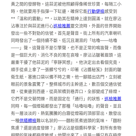
黃之間的發酵物。這蒜泥被他照顧得像稀世珍寶，每隔三小
時，他就要用手指彈一下缸邊，確保它能
行動健檢
感受到
**「溫和的震動」**，以助其在精神上達到圓滿。就在廖沾
沾專注於與蒜泥進行心
巡檢推薦
靈交流時，外面的世界開始
發出一些不對勁的信號。首先是聲音。街上所有的汽車喇叭
同時發出了一個持續不斷、低沉且潮濕的「咕嚕——咕嚕
——」聲。這聲音不是引擎聲，也不是正常的鳴笛聲，而像
是一個巨大的、消化不良的胃在哀嚎。廖沾沾皺著眉頭，這
嚴重干擾了他蒜泥的「寧靜冥想」。他決定出去看個究竟，
順手從桌上拿了一張髒兮兮的，印著《沾醬秘笈》封面的皺
衛生紙，塞進口袋以備不時之需。他一腳踏出店門，立刻被
眼前的景象震驚了。整條城市的主幹道上，數百個交通信號
燈，從東邊到西邊，從高架橋到巷弄口，全部變成了綠燈。
它們不是交替閃爍，而是固定在「通行」的狀態，
巡檢推薦
同時，每一個燈箱都發出了那種「咕嚕咕嚕」的聲音，並且
有一層淡淡的、熱氣騰騰的白霧從燈箱的頂部冒出，散發出
一種
供膳體檢
難以名狀的——麵粉蒸煮過頭的氣味。「麵粉
焦慮？還是過度發酵？」廖沾沾是個醬料學家，對所有食物
相關的氣味都極度敏感。他聞出來了，這是一種只有在極度