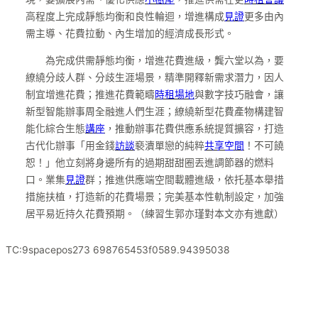
高程度上完成靜態均衡和良性輪迴，增進構成
見證
更多由內
需主導、花費拉動、內生增加的經濟成長形式。
為完成供需靜態均衡，增進花費進級，龔六堂以為，要
繚繞分歧人群、分歧生涯場景，精準開釋新需求潛力，因人
制宜增進花費；推進花費範疇
時租場地
與數字技巧融會，讓
新型智能辦事周全融進人們生涯；繚繞新型花費產物構建智
能化綜合生態
講座
，推動辦事花費供應系統提質擴容，打造
古代化辦事「用金錢
訪談
褻瀆單戀的純粹
共享空間
！不可饒
恕！」他立刻將身邊所有的過期甜甜圈丟進調節器的燃料
口。業集
見證
群；推進供應端空間載體進級，依托基本舉措
措施扶植，打造新的花費場景；完美基本性軌制設定，加強
居平易近持久花費預期。（練習生郭亦瑾對本文亦有進獻）
TC:9spacepos273 698765453f0589.94395038