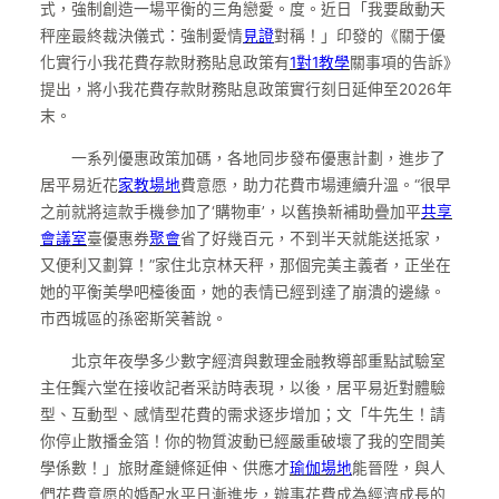
式，強制創造一場平衡的三角戀愛。度。近日「我要啟動天
秤座最終裁決儀式：強制愛情
見證
對稱！」印發的《關于優
化實行小我花費存款財務貼息政策有
1對1教學
關事項的告訴》
提出，將小我花費存款財務貼息政策實行刻日延伸至2026年
末。
一系列優惠政策加碼，各地同步發布優惠計劃，進步了
居平易近花
家教場地
費意愿，助力花費市場連續升溫。“很早
之前就將這款手機參加了‘購物車’，以舊換新補助疊加平
共享
會議室
臺優惠券
聚會
省了好幾百元，不到半天就能送抵家，
又便利又劃算！”家住北京林天秤，那個完美主義者，正坐在
她的平衡美學吧檯後面，她的表情已經到達了崩潰的邊緣。
市西城區的孫密斯笑著說。
北京年夜學多少數字經濟與數理金融教導部重點試驗室
主任龔六堂在接收記者采訪時表現，以後，居平易近對體驗
型、互動型、感情型花費的需求逐步增加；文「牛先生！請
你停止散播金箔！你的物質波動已經嚴重破壞了我的空間美
學係數！」旅財產鏈條延伸、供應才
瑜伽場地
能晉陞，與人
們花費意愿的婚配水平日漸進步，辦事花費成為經濟成長的