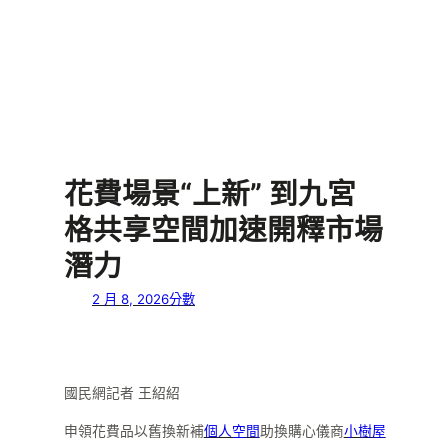
花費場景“上新” 到九宮
格共享空間加速開釋市場
潛力
2 月 8, 2026
分數
國民網記者 王紹紹
申領花費品以舊換新補
個人空間
助換購心儀商
小樹屋