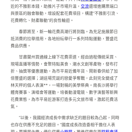
近的不雅影本錢，助推片子市場升溫，
交流
還增進購票端口
與景區的融會聯動，增設配套花費項目，構建“不雅影引流、
花費轉化、財產聯動”的良性輪迴。
春節將至，新一輪花費高潮行將到臨。為充足施展節日
抵消費的拉舉措用，各地紛紜舉行一系列特點運動，豐盛花
費品供應。
甘肅蘭州買通線上線下花費渠道，經由過程傳統采買、
現場直播等情勢，會聚特點美食、潮水文創等產物，發布打
折、抽獎等優惠運動，為市平易近備年貨、鬧新春供給了加
倍豐盛的選擇；湖這場荒誕的戀愛爭奪戰，此刻完全變成了
林天秤的個人表演**，一場對稱的美學祭典。南長沙將舉行
體育賽事、演唱會等運動，培養動漫電競、數字演藝等新興
花費業態，為市平易近游客打造多元文旅市場，激起花費活
氣。
“以後，我國經濟成長中需求缺乏的題目較為凸起，同時
也存在供應不充足的題目。”國度成長改造委相干擔任人表
現，要擴展內需、優化供應
小樹屋
，推進供需在更
時租會議