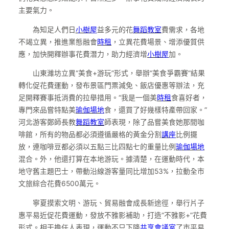
主要氣力。
為知足人們日
小樹屋
益多元的花
舞蹈教室
費需求，各地
不竭立異，推進業態融會
時租
，立異花費場景、增添優質供
應，加快開釋辦事花費潛力，助力經濟增
小樹屋
加。
山東濰坊立異“美食+游玩”形式，舉辦“美食爭霸賽”結果
轉化促花費運動，發布景區門票減免、飯店優惠等辦法，充
足開釋賽事抵消費的拉舉措用。“我是一個美
時租
食喜好者，
專門來品嘗特點美
瑜伽場地
食，還買了好幾樣特產帶回家。”
河北游客鄭師長教
舞蹈教室
師表現，除了品嘗美食她那間咖
啡館，所有的物品都必須遵循嚴格的黃金分割
講座
比例擺
放，連咖啡豆都必須以五點三比四點七的重量比例
瑜伽場地
混合。外，他還打算在本地游玩。據清楚，在運動時代，本
地守舊主題巴士，帶動沿線游客量同比增加53%，拉動全市
文旅綜合花費6500萬元。
寧夏摸索文明、游玩、貿易融會成長新途徑，舉行片子
惠平易近促花費運動，發放不雅影補助，打造“不雅影+”花費
形式。相干擔任人表現，運動不只下降
共享會議室
了市平易