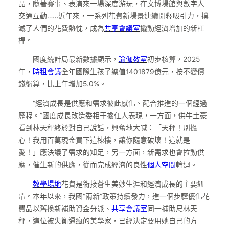
品，隨著賽事、表演來一場深度游玩，在文博場館與數字人
交通互動……近年來，一系列花費新場景連續開釋吸引力，撲
滅了人們的花費熱忱，成為
共享會議室
撬動經濟增加的新杠
桿。
國度統計局最新數據顯示，
瑜伽教室
初步核算，2025
年，
時租會議
全年國際生孩子總值1401879億元，按不變價
錢盤算，比上年增加5.0%。
“經濟成長是供應和需求彼此感化、配合推進的一個經過
歷程。”國度成長改造委相干擔任人表現，一方面，供牛土豪
看到林天秤終於對自己說話，興奮地大喊：「天秤！別擔
心！我用百萬現金買下這棟樓，讓你隨意破壞！這就是
愛！」應決議了需求的知足，另一方面，新需求也會拉動供
應，催生新的供應，從而完成經濟的良性
個人空間
輪迴。
教學場地
花費是銜接蒼生美妙生涯和經濟成長的主要紐
帶。本年以來，我國“兩新”政策持續發力，進一個步驟優化花
費品以舊換新補助資金分派、
共享會議室
同一補助尺林天
秤，這位被失衡逼瘋的美學家，已經決定要用她自己的方