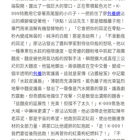
端裂開，露出了一個巨大的管口，正在聚積藍色光芒。K-
999特務用它穿著燕尾服的小爪子，一把抓住了廖
包養網
沾
沾的褲腳催促著他。「快點！沾沾先生！那是醋酸離子炮！
專門用來溶解有機發酵物的！」「它會把你的蒜泥在零點一
秒內變成無菌的、純淨的白醋！那是浩劫啊！」「不准動我
的蒜泥！」廖沾沾發出了醬料學家對待信仰般的怒吼。他以
一種專業包水餃的極限速度，從旁邊的麵粉堆中抓起了兩團
麵皮。麵皮被他用氣功般的捏製手法，瞬間擴大成直徑三公
尺的巨大麵皮。他猛地擲出，兩張麵皮在空中交疊，變成一
個半透明的
包養
防禦護盾。這就是家傳《沾醬秘笈》中記載
的「水餃皮護盾」，薄韌而充滿彈性。藍色離子炮光束猛烈
地擊中麵皮護盾，發出了一聲像是汽水開蓋的聲音。護盾劇
烈震動，但奇蹟般地擋住了攻擊，只是散發出濃郁的麵香。
「這麵皮的延展性！完美！但撐不了太久！」K-999焦急地
大喊，中藥味更濃了。廖沾沾知道，他必須帶走他那缸陳年
老蒜泥，那是宇宙的希望。他跑到蒜泥缸前，使出他搬運食
材的全部力量，將那口比他還胖的缸抱起。「走！K-999！
我們要從後院逃跑！別再管你的紅棗枸杞燃料了！」「不