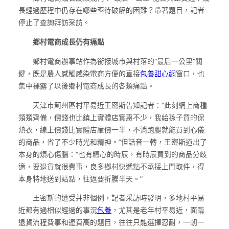
長經過歷程中仍存在哪些亟待破解的困難？帶著題目，記者
停止了查詢拜訪采訪。
鄉村電商成長仍有痛點
鄉村電商辦事站作為銜接城市與村落的“最后一公里”關
鍵，既是農人感觸感染電商方便的直接
包養甜心網
窗口，也
集中裸露了以後鄉村電商成長的各類痛點。
天津市薊州區村平易近王密斯告知記者：“此刻網上商種
類類齊備，價錢也比鎮上實體店實惠不少，我給孫子買的保
熱衣，線上價錢比實體店廉價一半，不消跑腿就能買到心儀
的商品，省了不少時光和精神。”但話音一轉，王密斯道出了
本身的煩心傷腦：“也有糟心的時辰，有時辰買到的商品分歧
適，要退貨就很費事，良多鄉村快遞點不承接上門取件，得
本身特地送到站點，往返要折騰半天。”
王密斯的遭受并非個例，記者采訪時發明，多地村平易
近都有過相似經過的事況
包養
，尤其是老年村平易近，面臨
退貨流程費事和運費高的題目，往往只能選擇忍耐，一朝一