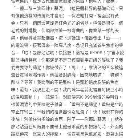
個老舊的、像是古代金屬保險箱的東西。他輸入了密碼：
「一醬二醋三油四辣五蒜泥」（這是醬料界的基礎公式，只
有像他這樣的傳統派才會用）。保險箱打開，裡面沒有黃
金，只有一個閃爍著詭異紅色光芒的儀器。這儀器很像一個
老式的對講機，但頂部插著一根彎曲的、像韭菜一樣的天
線。他顫抖著拿起儀器，按下通話鈕。儀器發出「滋——」
的電流聲，接著傳來一陣高八度、急促且充滿養生焦慮的聲
音。「喂！是廖沾沾嗎！快接聽！這裡是 K-999！宇宙水餃
聯盟特級特務！你那邊是不是已經聞到宇宙級的酸味了？我
們需要你的蒜泥！你被徵召了！馬上！」廖沾沾的耳朵被這
聲音震得嗡嗡作響，他捏著對講機，困惑地喊道：「特務？
酸味？等等！我聞到的不是酸味！是麵粉過度膨脹的焦慮
味！還有，我現在走不開！我的陳年老蒜泥需要每隔三小時
的溫和震動！」「蒜泥？」對面傳來K-999崩潰的尖叫聲，
帶著濃濃的中藥味電子雜音：「重點不是蒜泥！重點是**時
空正在彎曲！**我們的推進器快沒紅棗了！快！我們在你的
後院！別帶任何多餘的東西！除了——你那缸蒜泥！」就在
廖沾沾還在糾結要不要帶上他最珍愛的那把銀勺時，外面的
牆壁傳來一聲巨大的撞擊。一個穿著黑色燕尾服、戴著太陽