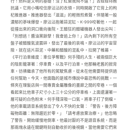
行！燃料是文明的基礎！沒了紅棗我飛不遠！」吉娃娃特務
抗議。它用小嘴咬住廖沾沾的衣領，同時開啟了它背上的枸
杞推進器。推進器發出「滋滋」的輕微煎煮聲，伴隨著一股
濃郁的蔘味爆發。廖沾沾抱著蒜泥缸、K-999咬著他，一起
從撞出來的洞口衝向後院。王醋狂的醋罐機器人發出尖叫：
「別想逃！醬油黨餘孽！我會追上你！」店內剩下的所有空
盤子被醋酸氣波震碎，發出了最後的哀鳴。廖沾沾的宇宙冒
險，就在這片蒜泥、中藥和醋酸的混亂中，拉開了帷幕。
《平行泊車維度：車位爭奪戰》何手殘的人生，被兩個巨大
的陰影籠罩著：停車費，以及平行泊車。他那輛老舊的掀背
車，彷彿繼承了他所有的駕駛焦慮，從未在他需要時提供過
任何幫助。今天，他面臨的是城市傳說中最恐怖的挑戰，一
條夾在理髮店與一間專賣金屬雕像的畫廊之間的窄巷。一個
看起來比他車子尺寸小上三十公分的停車格，上面還灑著一
層可疑的白色粉末。何手殘深吸一口氣。將車子打了倒檔。
他的車載語音系統發出了令人不快的女聲：「警告，後方障
礙物距離：無限趨近於零。」「請考慮放棄治療。」他忽略
了警告，開始緩慢地倒車。他最討厭的不是語音系統，而是
那兩塊永遠在關鍵時刻自動收折的後視鏡。當他需要它們來