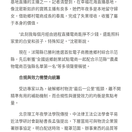
基地直播的主播之一。記者清楚到，在幸福花海直播基地，
像沈密斯如許的寶媽主播有良多，她們年夜多是本地留守婦
女，借助鄉村電商成長的春風，完成了失業增收，收獲了屬
于本身的價值。
“此刻我每個月經由過程直播電商能掙不少錢，還能照料
家里的白叟和孩子，特殊知足。”沈密斯說。
現在，沭陽縣已勝利進選首批電子商務進鄉村綜合示范
縣，先后斬獲“全國返鄉創業試點電商一起配合示范縣”“農產
物電商百強縣名單第一名”等多項聲譽稱號。
合規與效力需雙向統籌
受訪專家以為，破解鄉村物流“最后一公里”瓶頸，離不開
精準有用的補助機制，而合規性與運營效力的均衡是焦點考
量。
北京理工年夜學法學院傳授、中法律王法公法學會平易
近法學研討會副秘書長孟強提出，下層當局可與物流企業簽
署辦事協定，明白配送時效、籠罩范圍、辦事東西的品質等