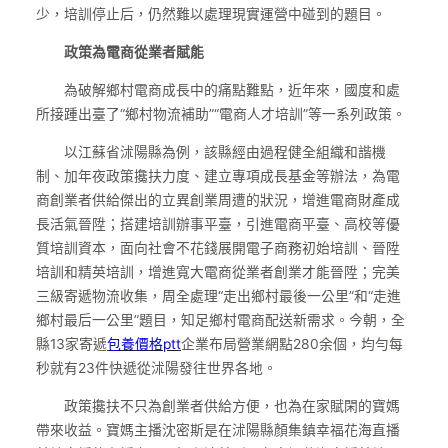
少，培訓停止后，仍然難以處理現實運營中碰到的題目。
政策為電商從業者賦能
為破解鄉村電商成長中的痛點難點，近年來，國度和處
所接踵出臺了“鄉村物流補助”“電商人才培訓”等一系列政策。
以江蘇省沭陽縣為例，該縣經由過程健全組織和諧機
制、加年夜政策攙扶力度、建立專項成長基金等辦法，為電
商創業者供給傑出的立異創業周遭的狀況，增進電商財產成
長活氣晉陞；搭建培訓辦事平臺，引進電商平臺、高校等優
質培訓資本，面向社會不花錢展開電子商務初始培訓、晉陞
培訓和精英培訓，增進寬大電商從業者創業才能晉陞；完美
三級寄遞物流收集，周全處理“走出鄉村最後一公里”和“走進
鄉村最后一公里”題目，知足鄉村電商配送新需求。今朝，全
縣13家寄遞
包養價格ptt
企業布局營業網點280余個，均勻每
秒就有23件快遞從沭陽發往世界各地。
政策攙扶不只為創業者供給方便，也為在家賦閑的寶媽
帶來收益。寶媽主播沈密斯是在沭陽縣顏集鎮幸福花海直播