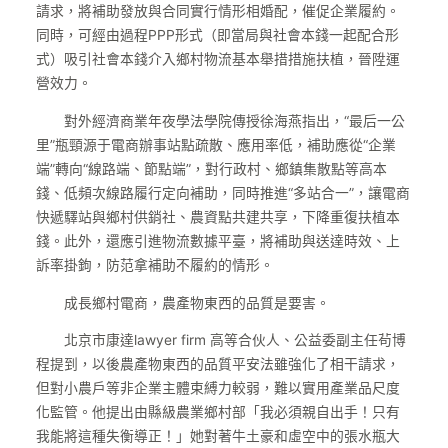
請求，將補助發放與合同實行情形相婚配，催促企業履約。
同時，可經由過程PPP形式（即當局與社會本錢一起配合形
式）吸引社會本錢介入鄉村物流基本舉措措施扶植，晉陞運
營效力。
對外經濟商業年夜學法學院傳授徐海燕指出，“最后一公
里”瓶頸源于電商辦事站點疏散、應用率低，補助應從“企業
端”轉向“線路端、節點端”，對行政村、鄉鎮集散點等高本
錢、低頻次線路履行定向補助，同時推進“多站合一”，讓電商
快遞驛站與鄉村供銷社、農資點共建共享，下降重復扶植本
錢。此外，還應引進物流數據平臺，將補助與送達時效、上
訴率掛鉤，防范拿補助不履約的情形。
成長鄉村電商，農產物東西的品質是要害。
北京市康達lawyer firm 高等合伙人、公益委副主任茍博
程提到，以後農產物東西的品質平安法雖強化了相干請求，
但對小農戶等非企業主體束縛力較弱，難以實用產業品尺度
化監管。他提出由縣級農業鄉村部「我必須親自出手！只有
我能將這種失衡導正！」她對著牛土豪和虛空中的張水瓶大