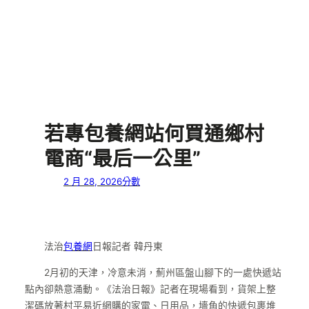
若專包養網站何買通鄉村
電商“最后一公里”
2 月 28, 2026
分數
法治
包養網
日報記者 韓丹東
2月初的天津，冷意未消，薊州區盤山腳下的一處快遞站
點內卻熱意涌動。《法治日報》記者在現場看到，貨架上整
潔碼放著村平易近網購的家電、日用品，墻角的快遞包裹堆