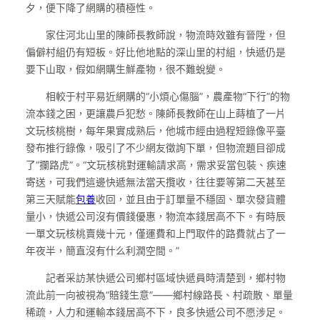
夕，便下降了網購的積極性。
家住河北山里的陳師長教師說，物流時效雖有晉陞，但
偏僻村組仍有短板。好比他地點的深山里的村組，快遞仍是
要下山取，假如網購生鮮產物，很不難蛻變。
相較于村平易近網購的“小煩心傷腦”，農產物“下行”的物
流本錢之困，更讓農戶犯愁。陳師長教師在山上蒔植了一片
文玩核桃樹，每年果實成熟后，他城市經由過程短錄像平臺
發布推行錄像，吸引了不少網友徵詢下單，但物流題目卻成
了“攔路虎”。“文玩核桃對運輸請求高，需求妥當包裝、疾速
寄送，可我們這邊快遞無法當天攬收，往往要等第二天甚至
第三天賦能
包養
收回，並且由于訂單量不穩固、單次發貨體
量小，快遞公司沒有價錢優惠，物流本錢居高不下。有時辰
一單文玩核桃賣幾十元，僅運費和上門取件的路費就占了一
年夜半，簡直沒有什么利潤空間。”
記者采訪某快遞公司鄉村區域快遞員時清楚到，鄉村物
流此前一向被視為“賠錢生意”——鄉村線路長、村疏散、單量
稀疏，人力和運輸本錢居高不下，良多快遞公司不愿涉足。