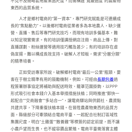
不克不及簡略套用產業品尺度，而需構建“寬嚴過度”的農產物
東西的品質系統。
人才是鄉村電商的“第一資本”，專門研究賦能是可連續成
長的“焦點動力”。以後鄉村電商從業者多為本地農人，缺少運
營、直播、售后等專門研究技巧，而現有培訓多偏基本，難
以知足現實需求。有的培訓僅講授網店注冊、商品上傳，對
直播謀劃、粉絲運營等適用技巧觸及甚少；有的培訓存在虛
偽宣揚，難以構成長效支持。破解人才短板，需求“分層分類”
的精準培養。
正如受訪專家所說，破解鄉村電商“最后一公里”瓶頸，要
害在于樹立精準有用的鼓勵機制。例如，可經由
長期包養
過
程簽署辦事協定將補助與配送時效、籠罩范圍掛鉤，以PPP
形式吸引社會本錢介入基本舉措措施扶植；同時推進“郵快一
起配合”“交商融會”“多站合一”，讓電商驛站與供銷社、農資點
共建共享，下降重復扶植本錢。在晉陞農產物東西的品質方
面，縣級部分可牽頭結合電商平臺、一起配合社制訂區域性
集團尺度，明白“土雞蛋”“散養雞”等標簽的認定前提，既不讓
小農戶望而生畏，也不縱容贗品繁殖。電商平臺需落實主體