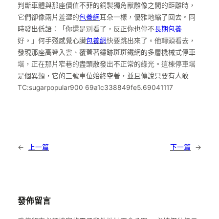
判斷車體與那座價值不菲的銅製獨角獸雕像之間的距離時，
它們卻像兩片羞澀的
包養網
耳朵一樣，優雅地縮了回去。同
時發出低語：「你還是別看了，反正你也停不
長期包養
好。」何手殘感覺心臟
包養網
快要跳出來了。他轉頭看去，
發現那座高聳入雲、覆蓋著鏽跡斑斑鐵網的多層機械式停車
塔，正在那片窄巷的盡頭散發出不正常的綠光。這棟停車塔
是個異類，它的三號車位始終空著，並且傳說只要有人敢
TC:sugarpopular900 69a1c338849fe5.69041117
←
上一篇
下一篇
→
發佈留言