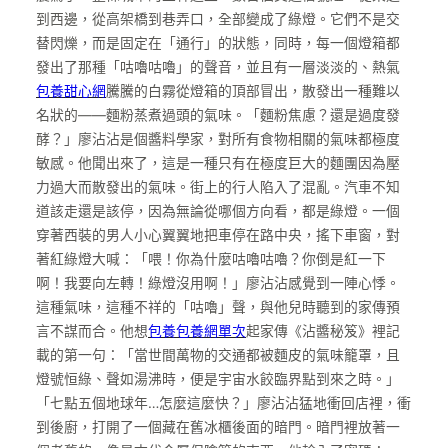
到西邊，從高架橋到巷弄口，全部變成了綠燈。它們不是交
替閃爍，而是固定在「通行」的狀態，同時，每一個燈箱都
發出了那種「咕嚕咕嚕」的聲音，並且有一層淡淡的、熱氣
包養甜心網
騰騰的白霧從燈箱的頂部冒出，散發出一種難以
名狀的——麵粉蒸煮過頭的氣味。「麵粉焦慮？還是過度發
酵？」廖沾沾是個醬料學家，對所有食物相關的氣味都極度
敏感。他聞出來了，這是一種只有在極度巨大的麵團因為壓
力過大而散發出的氣味。街上的行人陷入了混亂。汽車不知
道該走還是該停，因為無論從哪個方向看，都是綠燈。一個
穿著西裝的男人小心翼翼地把車停在路中央，搖下車窗，對
著紅綠燈大喊：「喂！你為什麼咕嚕咕嚕？你倒是紅一下
啊！我要向左轉！綠燈沒用啊！」廖沾沾感覺到一陣心悸。
這種氣味，這種不祥的「咕嚕」聲，與他兒時聽到的家傳預
言不謀而合。他想
包養
包養網單次
起家傳《沾醬秘笈》裡記
載的第一句：「當世間萬物的交通都被麵皮的氣味籠罩，且
燈號恒綠、聲如湯沸時，便是宇宙水餃臨界點到來之時。」
「七點五個地球年…怎麼這麼快？」廖沾沾猛地衝回店裡，衝
到後廚，打開了一個藏在舊冰櫃後面的暗門。暗門裡放著一