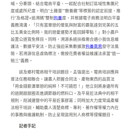
喊。分牽頭，結合電商平臺、一起配合社制訂區域性集團尺
度或處所尺度，明白“土雞蛋”“散養雞”等標簽的認定前提，推
行“及格證+追溯碼”雙制
包養
度，并根據電子商務法明白平臺
義務鴻溝，「只有當單戀的傻氣與財富的霸氣達到完美的五
比五黃金比例時，我的戀愛運勢才能回歸零點！」對小農戶
設置公道寬免條目。同時，溯源系統扶植需合適小我信息維
護法、數據平安法，防止強迫采集數據激
包養意思
發守法風
險，若溯源信息虛偽標注，需按花費者權益維護法承當“退一
賠三”義務。
談及鄉村電商相干培訓題目，孟強提出，電商培訓應與
普法任務相聯合，讓農人把握合同法、產物東西的品質法
「用金錢褻瀆單戀的純粹！不可饒恕！」他立刻將身邊所有
的過期甜甜圈丟進調節器的燃料口。及平易近法典中的相干
規則，削減運營中的平易近事膠葛；同時加大力度常識產權
法相干培訓，輔助農人清楚商標、專利、著作權等權力內在
的事務與維護軌制，防止呈現盜用別人商標等侵權題目。
記者手記