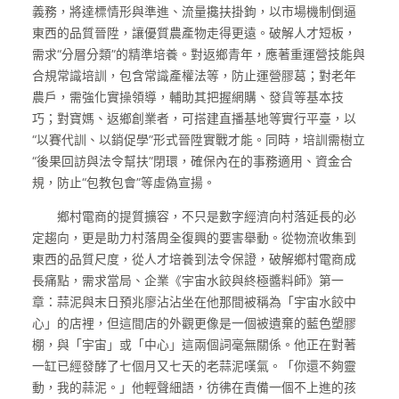
義務，將達標情形與準進、流量攙扶掛鉤，以市場機制倒逼
東西的品質晉陞，讓優質農產物走得更遠。破解人才短板，
需求“分層分類”的精準培養。對返鄉青年，應著重運營技能與
合規常識培訓，包含常識產權法等，防止運營膠葛；對老年
農戶，需強化實操領導，輔助其把握網購、發貨等基本技
巧；對寶媽、返鄉創業者，可搭建直播基地等實行平臺，以
“以賽代訓、以銷促學”形式晉陞實戰才能。同時，培訓需樹立
“後果回訪與法令幫扶”閉環，確保內在的事務適用、資金合
規，防止“包教包會”等虛偽宣揚。
鄉村電商的提質擴容，不只是數字經濟向村落延長的必
定趨向，更是助力村落周全復興的要害舉動。從物流收集到
東西的品質尺度，從人才培養到法令保證，破解鄉村電商成
長痛點，需求當局、企業《宇宙水餃與終極醬料師》第一
章：蒜泥與末日預兆廖沾沾坐在他那間被稱為「宇宙水餃中
心」的店裡，但這間店的外觀更像是一個被遺棄的藍色塑膠
棚，與「宇宙」或「中心」這兩個詞毫無關係。他正在對著
一缸已經發酵了七個月又七天的老蒜泥嘆氣。「你還不夠靈
動，我的蒜泥。」他輕聲細語，彷彿在責備一個不上進的孩