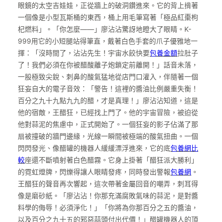
眼鏡的太空吉娃娃，正從牆上的破洞鑽進來。它的背上揹著
一個像是小型瓦斯桶的東西，桶上用毛筆寫著「極品紅棗枸
杞燃料」。「你怎麼——」廖沾沾驚訝地瞪大了眼睛。K-
999用它的小短腿站得筆直，戴著白色手套的爪子優雅地一
揮：「沒時間了，沾沾先生！宇宙水餃快要
包養金額
拉肚子
了！我們必須在你被醋酸離子炮鎖定前離開！」話音未落，
一股極致尖銳、刺鼻的酸氣猛地從店門口灌入，伴隨著一個
狂妄自大的電子音效：「警告！這裡的醬油比例嚴重失衡！
百分之九十九點九九的醋，才是真理！」廖沾沾知道，這是
他的宿敵，王醋狂，已經找上門了。他的宇宙冒險，被迫從
他對蒜泥的焦慮中，正式開始了。一個狂妄的影子佔滿了那
扇被撞破的牆門邊緣，光線一瞬間被極端的酸氣扭曲。一個
閃閃發光、像醋罐的機器人緩緩漂浮進來，它的底
包養網比
較
座還不斷噴射著白色醋霧。它身上掛著「醋狂派大勝利」
的霓虹燈牌，閃爍得讓人眼睛發疼，同時發出警報
包養網
。
王醋狂的聲音再次響起，這次帶著金屬回音的嘲弄，刺耳得
像是磨砂紙。「廖沾沾！你那充滿腐敗氣味的蒜泥，是對醬
料學的侮辱！必須淨化！」「你將為你那百分之五的醬油，
以及百分之九十五的邪惡蒜頭付出代價！」醋罐機器人的頂