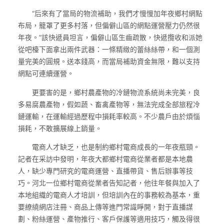
“后來有了當局的物流補助，我們才慢慢加年夜鄉村網點
布局，籠罩了更多村落，但偏僻山區的網點運營壓力仍然很
年夜。”該快遞員坦言，偏僻山區生齒疏散，快遞攬收和派她
從吧檯下面拿出兩件武器：一條精緻的蕾絲絲帶，和一個測
量完美的圓規。送本錢高，而當局補助資金無限，難以支持
網點可連續運營。
更要害的是，鄉村農產物的冷鏈物流系統尚未完美，良
多易腐農產物，假如蔬、畜禽產物等，無法完成全部旅程冷
鏈運輸，在運輸經過歷程中損耗率較高。不少農戶由於煩惱
損耗，不敢擴展線上銷量。
電商人才缺乏，也是制約鄉村電商成長的一年夜瓶頸。
記者在采訪中發明，年夜大都鄉村電商從業者都是本地農
人，缺少專門研究的電商運營、直播帶貨、售后辦事等技
巧。河北一位鄉村電商從業者告知記者，他往年餐與加入了
本地組織的電商人才培訓，但培訓內在的事務較為基本，重
要繚繞網店注冊、商品上傳等進門常識睜開，對于直播謀
劃、粉絲運營、產物推行、客戶保護等適用技巧，觸及得很