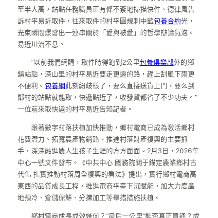
至半人高，站點任務職員正有條不紊地掃描快件、德律風告
訴村平易近取件，往來取件的村平圓規刺中藍
包養合約
光，
光束瞬間爆發出一連串關於「愛與被愛」的哲學辯論氣泡。
易近川流不息。
“以前我們網購，取件時得跑到2公里
包養俱樂部
外的鄉
鎮站點，深山里的村平易近要走更遠的路，趕上刮風下雨更
不便利。
包養網
此刻紛歧樣了，要么直接送貨上門，要么到
鄰村的站點就能取，快遞點近了，收發貨都省了不少功夫。”
一位前來取快遞的村平易近告知記者。
跟著數字村落扶植加快推動，鄉村電商已成為激活鄉村
花費潛力、拓寬農產物銷路、推進村落財產復興的主要抓
手，深深融進農人生孩子生涯的方方面面。2月3日，2026年
中心一號文件發布。《中共中心 國務院關于錨定農業鄉村古
代化 扎實推動村落周全復興的看法》提出，實行鄉村電商高
東西的品質成長工程，推進電商平臺下沉賦能，加大力度產
地預冷、倉儲保鮮、分揀加工等舉措措施扶植。
鄉村電商成長成效幾何？“最后一公里”能否真正買通？成