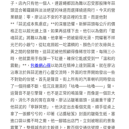
子。店內只有他一個人，連蒼蠅都因為難以忍受那股陳年蒜
頭混合著鐵鏽與淡淡絕望的味道而選擇繞道飛行。今天的營
業額是：零。廖沾沾不安的不是店裡的生意，而是他對
**「蒜泥成本焦慮症」**的深層恐懼。新鮮蒜頭每公斤的價
格正在以超光速上漲，如果再這樣下去，他引以為傲的「靈
魂蒜泥」將難以為繼。他拿著一把被磨得光滑、閃耀著不祥
光芒的小銀勺，從缸底撈起一坨濃稠的、顏色介於灰綠與土
黃之間的發酵物。這蒜泥被他照顧得像稀世珍寶，每隔三小
時，他就要用手指彈一下缸邊，確保它能感受到**「溫和的
震動」**，
包養網心得
以助其在精神上達到圓滿。就在廖沾
沾專注於與蒜泥進行心靈交流時，外面的世界開始發出一些
不對勁的信號。首先是聲音。街上所有的汽車喇叭同時發出
了一個持續不斷、低沉且潮濕的「咕嚕——咕嚕——」聲。
這聲音不是引擎聲，也不是正常的鳴笛聲，而像是一個巨大
的、消化不良的胃在哀嚎。廖沾沾皺著眉頭，這嚴重干擾了
他蒜泥的「寧靜冥想」。他決定出去看個究竟，順手從桌上
拿了一張髒兮兮的，印著《沾醬秘笈》封面的皺衛生紙，塞
進口袋以備不時之需。他一腳踏出店門，立刻被眼前的景象
震驚了。整條城市的主幹道上，數百個交通信號燈，從東邊