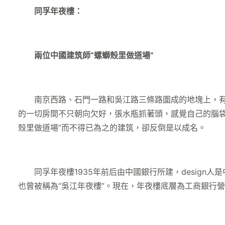
同孚年夜樓：
兩位中國建筑師“螺螄殼里做道場”
南京西路、石門一路和吳江路三條路圍成的地塊上，有一
的一切房間不只朝向欠好，張水瓶抓著頭，感覺自己的腦袋
殼里做道場”而不得已為之的建筑，卻反倒是以成名。
同孚年夜樓1935年前后由中國銀行所建，design人
也曾被稱為“吳江年夜樓”。現在，年夜樓底層為工商銀行