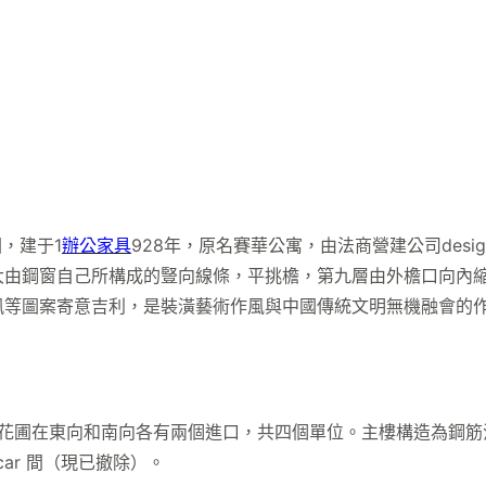
，建于1
辦公家具
928年，原名賽華公寓，由法商營建公司des
大由鋼窗自己所構成的豎向線條，平挑檐，第九層由外檐口向內
鳳等圖案寄意吉利，是裝潢藝術作風與中國傳統文明無機融會的
圃在東向和南向各有兩個進口，共四個單位。主樓構造為鋼筋混
ar 間（現已撤除）。