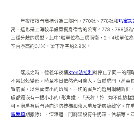
年夜樓按門商標分為三部門，770號、778號和
巧寓設
寓，這也是上海較早設置獨身宿舍的公寓。778、788
三種分歧的房型。此中1號單位為三房兩衛，2、4號單位
室內凈高約3.1米，梁下凈空約2.9米。
落成之時，德義年夜樓
Xten法拉利
就停止了同一的簡
不易起殼變形，時至本日依然光可鑒人。每扇房門（甚至
置氣窗，以包管傑出的透風。一切的窗戶均選用鋼制窗框
處都鑲嵌有一根小小的L形角鐵，「天秤！妳…妳不能這
可。廚房有后門通向消防樓梯和僕人房及錯層蘊藏室。在房
電競椅
期撤除）、渣滓道，門廳里設有牛奶箱、信箱等。