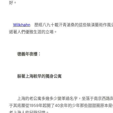
好。
Wilkhahn
歷經八九十載汗青滄桑的這些裝潢藝術作風公
遞著人們優雅生涯的立場。
德義年夜樓：
躲著上海較早的獨身公寓
上海的老公寓多幾多少變革過名字，坐落于南京西路與石
于其底層從1959年起開了40余年的少年那些甜甜圈原
老上海人的兒時記憶。