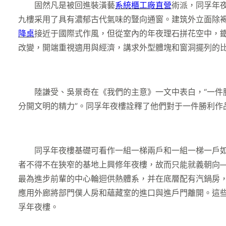
固然凡是被回進裝潢藝
系統櫃工廠直營
術派，同孚年
九樓采用了具有濃郁古代氣味的豎向通窗。建筑外立面除
降桌
接近于國際式作風，但從室內的年夜理石拼花空中，鐵
改變，開端重視適用與經濟，講求外型體塊和窗洞擺列的
陸謙受、吳景奇在《我們的主意》一文中表白，“一件勝
分開文明的精力”。同孚年夜樓詮釋了他們對于一件勝利作
同孚年夜樓基礎可看作一組一梯兩戶和一組一梯一戶如許兩
者不得不在狹窄的基地上興修年夜樓，故而只能就義朝向
最為進步前輩的中心輪迴供熱體系，并在底層配有汽鍋房，
應用外廊將部門僕人房和蘊藏室的進口與進戶門離開。這些做
孚年夜樓。