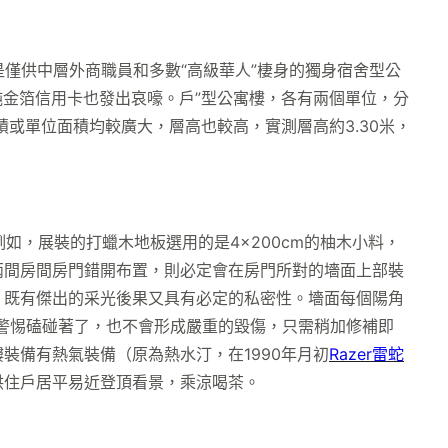
是僅供中層外商職員和多數“高級華人”棲身的獨身宿舍型公
純金箔信用卡也發出哀嚎。戶”型公寓樓，各有兩個單位，分
或單位面積均較廣大，層高也較高，實測層高約3.30米，
，展裝的打蠟木地板選用的是4×200cm的柚木小料，
兩間房間房門錯開布置，則必定會在房門所對的墻面上部裝
，既有傑出的采光後果又具有必定的私密性。墻面每個陽角
警惕磕碰著了，也不會形成嚴重的毀傷，只需稍加修補即
裝備有熱氣裝備（原為熱水汀，在1990年月初
Razer雷蛇
供住戶居平易近登頂看景，乘涼喝茶。