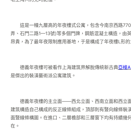
這是一幢九層高的年夜樓式公寓，包含今南京西路770-7
弄、石門二路1—13號)等多個門牌，鋼筋混凝土構造，由英
昂貴，為了最年夜限制應用基地，于是構成了年夜樓L形的
德義年夜樓可被看作上海建筑界解脫傳統新古典
亞梭A
是傑出的裝潢藝術派公寓建筑。
德義年夜樓的主立面——西北立面、西南立面和西立面，以
建筑構造自己構成的反正線條組成，頂部則有豎向線條裝
面豎線條構圖。在進口、二層檐部和三層窗下均有持續幾
在。