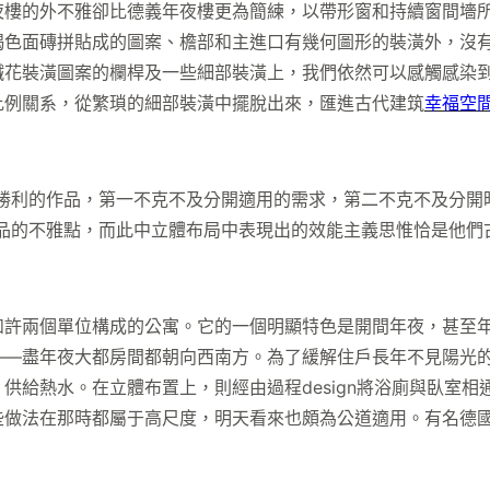
夜樓的外不雅卻比德義年夜樓更為簡練，以帶形窗和持續窗間墻
褐色面磚拼貼成的圖案、檐部和主進口有幾何圖形的裝潢外，沒
花裝潢圖案的欄桿及一些細部裝潢上，我們依然可以感觸感染到裝
比例關系，從繁瑣的細部裝潢中擺脫出來，匯進古代建筑
幸福空
利的作品，第一不克不及分開適用的需求，第二不克不及分開
品的不雅點，而此中立體布局中表現出的效能主義思惟恰是他們
個單位構成的公寓。它的一個明顯特色是開間年夜，甚至年夜于
——盡年夜大都房間都朝向西南方。為了緩解住戶長年不見陽光
供給熱水。在立體布置上，則經由過程design將浴廁與臥室
法在那時都屬于高尺度，明天看來也頗為公道適用。有名德國建筑師鮑