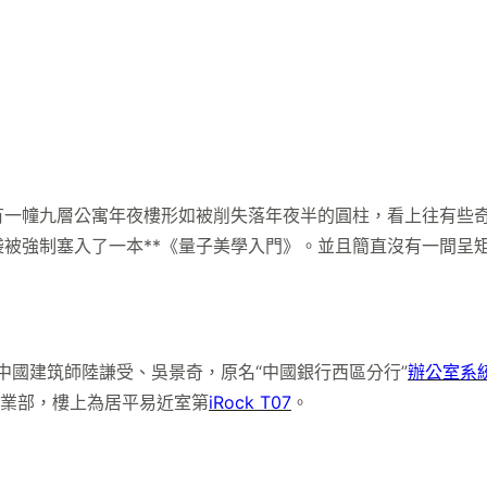
幢九層公寓年夜樓形如被削失落年夜半的圓柱，看上往有些奇
被強制塞入了一本**《量子美學入門》。並且簡直沒有一間呈
是中國建筑師陸謙受、吳景奇，原名“中國銀行西區分行”
辦公室系
營業部，樓上為居平易近室第
iRock T07
。