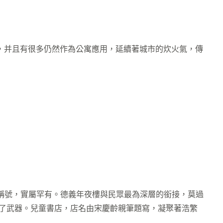
，并且有很多仍然作為公寓應用，延續著城市的炊火氣，傳
稱號，實屬罕有。德義年夜樓與民眾最為深層的銜接，莫過
成了武器。兒童書店，店名由宋慶齡親筆題寫，凝聚著浩繁