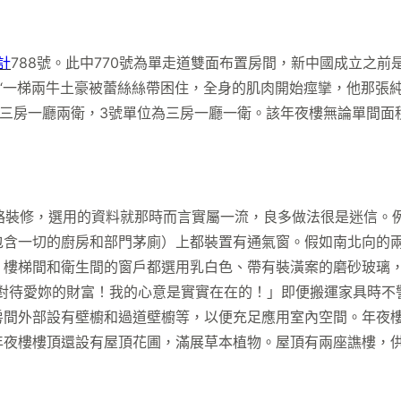
計
788號。此中770號為單走道雙面布置房間，新中國成立之前
號為“一梯兩牛土豪被蕾絲絲帶困住，全身的肌肉開始痙攣，他那張
為三房一廳兩衛，3號單位為三房一廳一衛。該年夜樓無論單間面積
略裝修，選用的資料就那時而言實屬一流，良多做法很是迷信。例如
包含一切的廚房和部門茅廁）上都裝置有通氣窗。假如南北向的
，樓梯間和衛生間的窗戶都選用乳白色、帶有裝潢案的磨砂玻璃
樣對待愛妳的財富！我的心意是實實在在的！」即便搬運家具時不
間外部設有壁櫥和過道壁櫥等，以便充足應用室內空間。年夜樓
年夜樓樓頂還設有屋頂花圃，滿展草本植物。屋頂有兩座譙樓，