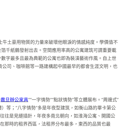
阻止牛土豪用物質的力量來破壞他眼淚的情感純度。學價值不
金箔千紙鶴發射出去。空間應用率高的公寓建筑可謂重要載
少數字最多且最為典範的公寓也即為裝潢藝術作風。自上世
貨公司、咖啡館等一路建構起中國最早的都會生涯文明，也
勢
震旦辦公家具
”“一字情勢”“點狀情勢”等立體展布。“周邊式”
）等；“八字情勢”多是年夜型建筑，如衡山路的畢卡第公
”往往是見縫插針，年夜多南北朝向，如淮海公寓、開國公
建在那時的租界西區，法租界分布最多，東西的品質也最