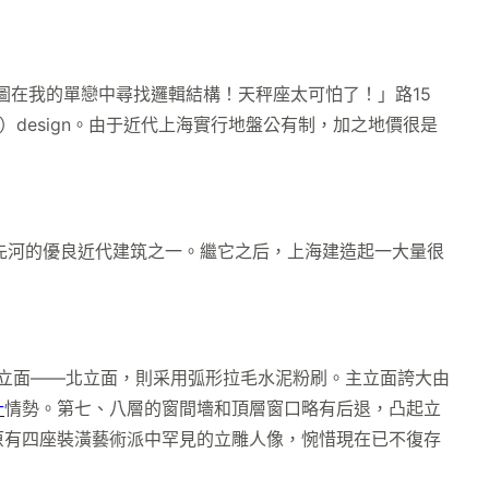
圖在我的單戀中尋找邏輯結構！天秤座太可怕了！」路15
 Cumine）design。由于近代上海實行地盤公有制，加之地價很是
先河的優良近代建筑之一。繼它之后，上海建造起一大量很
要立面——北立面，則采用弧形拉毛水泥粉刷。主立面誇大由
計
情勢。第七、八層的窗間墻和頂層窗口略有后退，凸起立
原有四座裝潢藝術派中罕見的立雕人像，惋惜現在已不復存