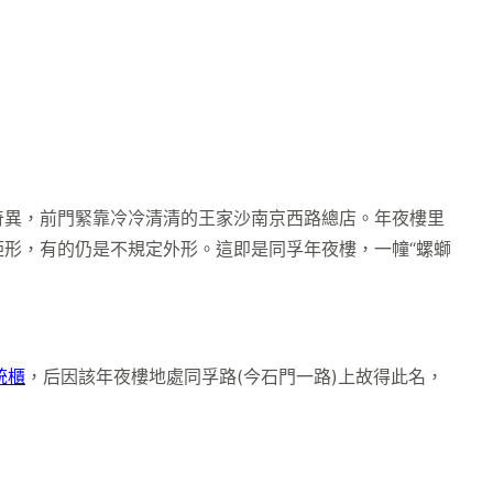
異，前門緊靠冷冷清清的王家沙南京西路總店。年夜樓里
矩形，有的仍是不規定外形。這即是同孚年夜樓，一幢“螺螄
統櫃
，后因該年夜樓地處同孚路(今石門一路)上故得此名，