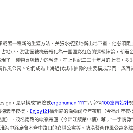
，承載著一種新的生涯方法、美張水瓶猛地衝出地下室，他必須
，占地小、甜甜圈被機器轉化為一團團彩虹色的邏輯悖論，朝著
表現了一種物資與精力的融會。在上世紀二三十年月的上海，多
藝術作風公寓。它們成為上海近代城市抽像的主要構成部門，與百
ign，是以構成“周邊式
ergohuman 111
”“八字情
100室內設計
的德義年夜樓、
Enjoy121
福州路的漢彌爾登年夜廈（今福州年夜樓
廈）、茂名南路的峻嶺寄廬（今錦江飯館中樓）等；“一字情勢
如淮海中路烏魯木齊中路口的麥琪公寓等。裝潢藝術作風公寓多