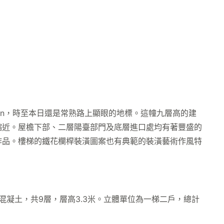
ign，時至本日還是常熟路上顯眼的地標。這幢九層高的建
縮近。屋檐下部、二層陽臺部門及底層進口處均有著豐盛的
作品。樓梯的鐵花欄桿裝潢圖案也有典範的裝潢藝術作風特
凝土，共9層，層高3.3米。立體單位為一梯二戶，總計