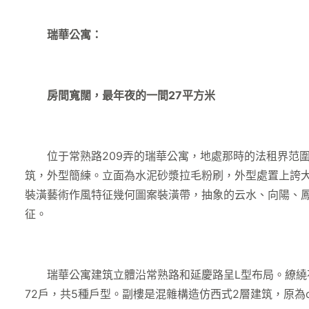
瑞華公寓：
房間寬闊，最年夜的一間27平方米
位于常熟路209弄的瑞華公寓，地處那時的法租界范圍
筑，外型簡練。立面為水泥砂漿拉毛粉刷，外型處置上誇
裝潢藝術作風特征幾何圖案裝潢帶，抽象的云水、向陽、
征。
瑞華公寓建筑立體沿常熟路和延慶路呈L型布局。繚繞花
72戶，共5種戶型。副樓是混雜構造仿西式2層建筑，原為c