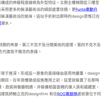
所構成的伸展程度線條為外型特征。北側主樓梯間從三樓至
有采用更多的裝潢藝術派的細部處置伎倆，更
Funte電動升
潢藝術派的氣味。這似乎折射出那時的design思惟已在
間
潮水。
時期的佈景，第三不克不及分開美術的道理，第四不克不及
古代建筑不雅念的表達。
進深。形成這一景象的直接緣由是用地嚴重，design
的題目，在年夜樓建成投進應用之初，這里就裝置了在那時
相通，廚房與餐廳相通，并裝備相當面積的僕人房和蘊藏室，
立克的designfirm 和住
ROG電競椅
處就曾位于同