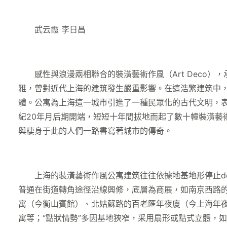
武云霞 李日昌
感性與浪漫兩相聯合的裝潢藝術作風（Art Deco）
雅，曾對近代上海的建筑發生嚴重影響。在這浩繁建筑中
體。公寓為上海這一城市引進了一種民眾化的古代文明，
紀20年月后期開端，短短十年間拔地而起了數十幢裝潢
與棲身于此的人們一路書寫著城市的傳奇。
上海的裝潢藝術作風公寓建筑往往依據地基地形停止des
普通在街道轉角途徑沿線興修，底層為商展，如南京西路
寓（今衡山賓館）、北姑蘇路的百老匯年夜廈（今上海年夜
寓等；“點狀情勢”多因基地狹窄，采用扇形或點式立體，