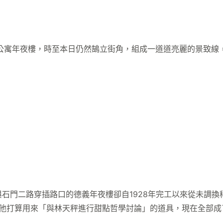
寓年夜樓，時至本日仍然鵠立街角，組成一道道亮麗的景致線
門二路穿插路口的德義年夜樓卻自1928年完工以來從未調換
本是他打算用來「與林天秤進行甜點哲學討論」的道具，現在全部