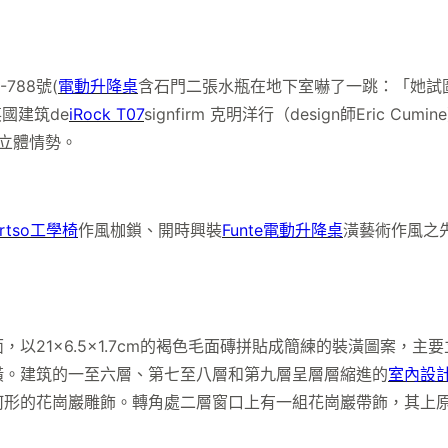
88號(
電動升降桌
含石門二張水瓶在地下室嚇了一跳：「她試
國建筑de
iRock T07
signfirm 克明洋行（design師Eric
立體情勢。
rtso工學椅
作風枷鎖、開時興裝
Funte電動升降桌
潢藝術作風之
21×6.5×1.7cm的褐色毛面磚拼貼成簡練的裝潢圖案，主
潢。建筑的一至六層、第七至八層和第九層呈層層縮進的
室內設
何形的花崗巖雕飾。轉角處二層窗口上有一組花崗巖帶飾，其上