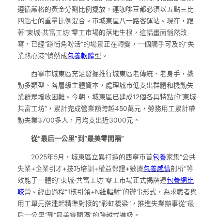
遵循嚴格的黃金分割比例擺放，連咖啡豆都必須以五點三比
四點七的重量比例混合。市城東區八一路客運站。現在，跟
著“東城·共富工坊”零工市場的落地生根，這幅畫面悄然改
寫，已經“蹲街角盼活”的場景正在轉變，一個觸手可及的“失
業熱心港”悄然成
包養軟體
型。
西寧市城東區充足發掘推行城東區老傳統、老身手，撬
動多類型、各層級主體資本，處理城市低支出群體和機動失
業群眾增收困難。今朝，城東區已建成12個各具特點的“東城·
共富工坊”，累計完成營業額跨越450萬元，勞務用工累計帶
動失業3700多人，月均支出近3000元。
從“最后一公里”到“最美零間隔”
2025年5月，城東區立異打造的西寧市首
包養
家集“公共
失業+企業引才+技巧培訓+權益保證+數據
包養感情
剖析”等
效能于一體的“東城·共富工坊”零工市場正式揭牌運
包養網比
較
營。經由過程“1核引領+N維輻射”的辦事形式，為求職者與
用工單元搭建起精準對接的“彩虹橋梁”，推進失業辦事從“最
后一公里”到“最美零間隔”的跨越式進級。