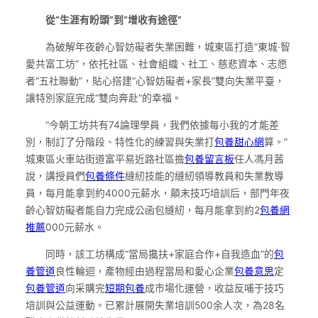
從“生涯有盼頭”到“增收有途徑”
為破解年夜齡心智妨礙者失業困難，城東區打造“東城·智
愛共富工坊”，依托社區、社會組織、社工、慈悲資本、志愿
者“五社聯動”，貼心搭建“心智妨礙者+家長”雙向失業平臺，
讓特別家庭完成“雙向奔赴”的幸福。
“今朝工坊共有74論理學員，我們依據每小我的才能差
別，制訂了分階段、特性化的練習與失業打
包養甜心網
算。”
城東區火車站街道富平易近路社區擔
包養留言板
任人馮月茜
說，講授員們
包養條件
縫紉技能的縫紉領導教員和失業教導
員，每月能拿到約4000元薪水，顛末技巧培訓后，部門年夜
齡心智妨礙者能自力完成公函包縫紉，每月能拿到約2
包養網
推薦
000元薪水。
同時，該工坊構成“當局攙扶+家庭合作+自我造血”的
包
養管道
良性輪迴，產物經由過程當局和愛心企業
包養意思
定
包養管道
向采購完
短期包養
成市場化運營，收益反哺于技巧
培訓與公益運動。已累計展開失業培訓500余人次，為28名