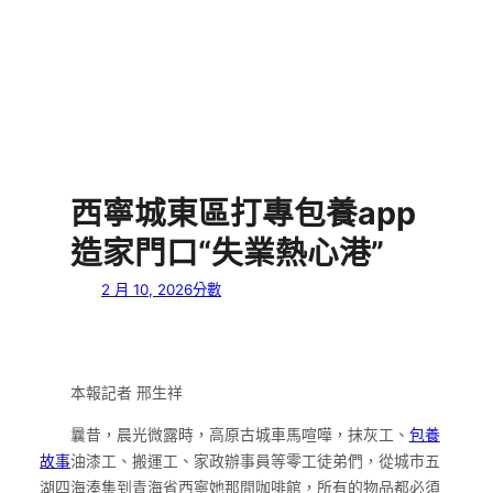
西寧城東區打專包養app
造家門口“失業熱心港”
2 月 10, 2026
分數
本報記者 邢生祥
曩昔，晨光微露時，高原古城車馬喧嘩，抹灰工、
包養
故事
油漆工、搬運工、家政辦事員等零工徒弟們，從城市五
湖四海湊集到青海省西寧她那間咖啡館，所有的物品都必須