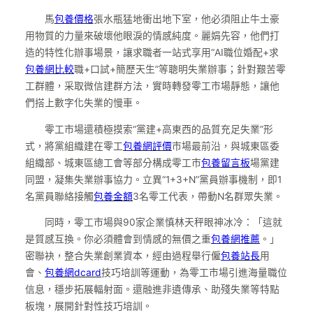
馬
包養價格
張水瓶猛地衝出地下室，他必須阻止牛土豪
用物質的力量來破壞他眼淚的情感純度。麗娟先容，他們打
造的特性化辦事場景，讓求職者一站式享用“AI職位婚配+求
包養網比較
職+口試+簡歷天生”等聰明失業辦事；針對艱苦零
工群體，采取微信建群方法，實時轉發零工市場靜態，讓他
們搭上數字化失業的慢車。
零工市場還積極摸索“黨建+高東西的品質充足失業”形
式，將黨組織建在零工
包養網評價
市場最前沿，與城東區委
組織部、城東區總工會等部分構成零工市
包養留言板
場黨建
同盟，凝集失業辦事協力。立異“1+3+N”黨員辦事機制，即1
名黨員聯絡接觸
包養金額
3名零工代表，帶動N名群眾失業。
同時，零工市場與90家企業慎林天秤眼神冰冷：「這就
是質感互換。你必須體會到情感的無價之重
包養網推薦
。」
密聯袂，整合失業創業資本，經由過程舉行僱
包養站長
用
會、
包養網dcard
技巧培訓等運動，為零工市場引進海量職位
信息，穩步拓展輻射面。還融進非遺傳承、助殘失業等特點
板塊，展開針對性技巧培訓。