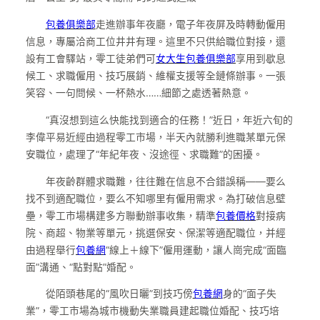
包養俱樂部
走進辦事年夜廳，電子年夜屏及時轉動僱用
信息，專屬洽商工位井井有理。這里不只供給職位對接，還
設有工會驛站，零工徒弟們可
女大生包養俱樂部
享用到歇息
候工、求職僱用、技巧展銷、維權支援等全鏈條辦事。一張
笑容、一句問候、一杯熱水……細節之處透著熱意。
“真沒想到這么快能找到適合的任務！”近日，年近六旬的
李偉平易近經由過程零工市場，半天內就勝利進職某單元保
安職位，處理了“年紀年夜、沒途徑、求職難”的困擾。
年夜齡群體求職難，往往難在信息不合錯誤稱——要么
找不到適配職位，要么不知哪里有僱用需求。為打破信息壁
壘，零工市場構建多方聯動辦事收集，精準
包養價格
對接病
院、商超、物業等單元，挑選保安、保潔等適配職位，并經
由過程舉行
包養網
“線上＋線下”僱用運動，讓人崗完成“面臨
面”溝通、“點對點”婚配。
從陌頭巷尾的“風吹日曬”到技巧傍
包養網
身的“面子失
業”，零工市場為城市機動失業職員建起職位婚配、技巧培