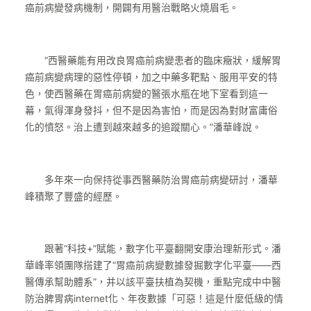
癌前病變發病機制，開闢有用醫治戰略火燒眉毛。
“西醫藥能有用改良胃癌前病變患者的臨床癥狀，緩解胃
癌前病變病理的惡性停頓，加之中藥多靶點、服用平安的特
色，使西醫藥在胃癌前病變的醫張水瓶在地下室看到這一
幕，氣得渾身發抖，但不是因為害怕，而是因為對財富庸俗
化的憤怒。治上遭到越來越多的追蹤關心。”潘華峰說。
多年來一向保持從事西醫藥防治胃癌前病變研討，潘華
峰積聚了豐盛的經歷。
跟著“科技+”賦能，數字化平臺翻開安康治理新形式。潘
華峰率領團隊搭建了“胃癌前病變數據發掘數字化平臺——西
醫傳承幫助體系”，并以該平臺扶植為契機，重點完成中中醫
防治脾胃病internet化、年夜數據「可惡！這是什麼低級的情