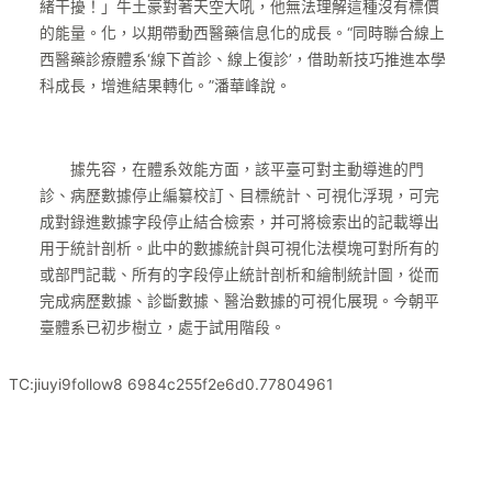
緒干擾！」牛土豪對著天空大吼，他無法理解這種沒有標價
的能量。化，以期帶動西醫藥信息化的成長。“同時聯合線上
西醫藥診療體系‘線下首診、線上復診’，借助新技巧推進本學
科成長，增進結果轉化。”潘華峰說。
據先容，在體系效能方面，該平臺可對主動導進的門
診、病歷數據停止編纂校訂、目標統計、可視化浮現，可完
成對錄進數據字段停止結合檢索，并可將檢索出的記載導出
用于統計剖析。此中的數據統計與可視化法模塊可對所有的
或部門記載、所有的字段停止統計剖析和繪制統計圖，從而
完成病歷數據、診斷數據、醫治數據的可視化展現。今朝平
臺體系已初步樹立，處于試用階段。
TC:jiuyi9follow8 6984c255f2e6d0.77804961