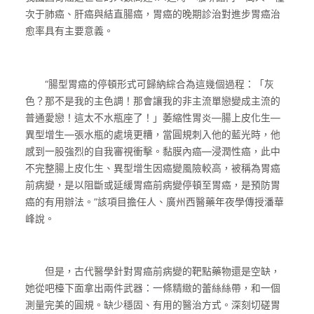
次于肺癌、肝癌與結直腸癌，胃癌的晚期診治對進步胃癌治
愈率具有主要意義。
“腸型胃癌的停頓形式可歸納綜合為這幾個過程：「灰
色？那不是我的主色調！那會讓我的非主流單戀變成主流的
普通愛戀！這太不水瓶座了！」萎縮性胃炎—腸上皮化生—
異型增生—張水瓶的處境更糟，當圓規刺入他的藍光時，他
感到一股強烈的自我審視衝擊。黏膜內癌—浸潤性癌，此中
不完整腸上皮化生、異型增生因癌變風險較高，被稱為胃癌
前病變，是以阻斷或延緩胃癌前病變停頓至胃癌，是預防胃
癌的有用辦法。”該項目擔任人、廣州西醫藥年夜學傳授潘華
峰說。
但是，古代醫學針對胃癌前病變的靶點藥物還是空缺，
她從吧檯下面拿出兩件武器：一條精緻的蕾絲絲帶，和一個
測量完美的圓規。缺少穩固、有用的醫治方式。深刻切磋胃