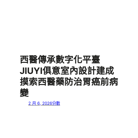
西醫傳承數字化平臺
JIUYI俱意室內設計建成
摸索西醫藥防治胃癌前病
變
2 月 6, 2026
分數