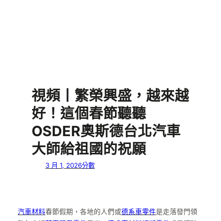
視頻丨繁榮興盛，越來越
好！這個春節聽聽
OSDER奧斯德台北汽車
大師給祖國的祝願
3 月 1, 2026
分數
汽車材料
春節假期，各地的人們或
德系車零件
是走落發門領