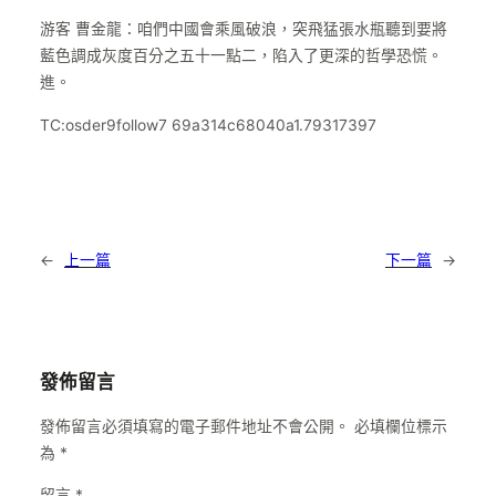
游客 曹金龍：咱們中國會乘風破浪，突飛猛張水瓶聽到要將
藍色調成灰度百分之五十一點二，陷入了更深的哲學恐慌。
進。
TC:osder9follow7 69a314c68040a1.79317397
←
上一篇
下一篇
→
發佈留言
發佈留言必須填寫的電子郵件地址不會公開。
必填欄位標示
為
*
留言
*