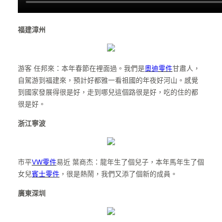
福建漳州
游客 任邦來：本年春節在裡面過。我們是
奧迪零件
甘肅人，
自駕游到福建來，預計好都雅一看祖國的年夜好河山。感覺
到國家發展得很是好，走到哪兒這個路很是好，吃的住的都
很是好。
浙江寧波
市平
VW零件
易近 葉商杰：龍年生了個兒子，本年馬年生了個
女兒
賓士零件
，很是熱鬧，我們又添了個新的成員。
廣東深圳