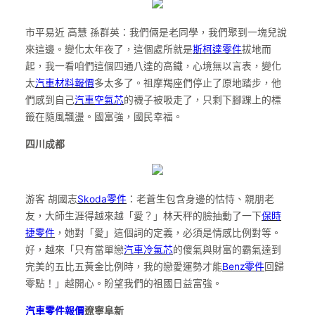
市平易近 高慧 孫群英：我們倆是老同學，我們聚到一塊兒說
來這邊。變化太年夜了，這個處所就是
斯柯達零件
拔地而
起，我一看咱們這個四通八達的高鐵，心境無以言表，變化
太
汽車材料報價
多太多了。祖摩羯座們停止了原地踏步，他
們感到自己
汽車空氣芯
的襪子被吸走了，只剩下腳踝上的標
籤在隨風飄盪。國富強，國民幸福。
四川成都
游客 胡國志
Skoda零件
：老蒼生包含身邊的怙恃、親朋老
友，大師生涯得越來越「愛？」林天秤的臉抽動了一下
保時
捷零件
，她對「愛」這個詞的定義，必須是情感比例對等。
好，越來「只有當單戀
汽車冷氣芯
的傻氣與財富的霸氣達到
完美的五比五黃金比例時，我的戀愛運勢才能
Benz零件
回歸
零點！」越開心。盼望我們的祖國日益富強。
汽車零件報價
遼寧阜新