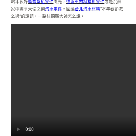
略年夜好
藍寶堅尼零件
風光，
德系車材料
福斯零件
或是沉醉
家中盡享天倫之樂
汽車零件
。圍繞
台北汽車材料
“本年春節怎
么過”的話題，一路往聽聽大師怎么說。