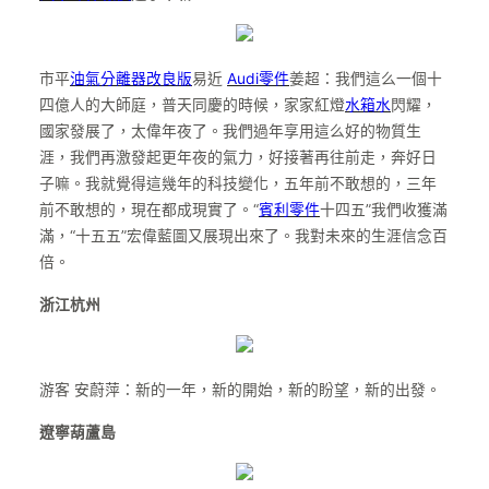
市平
油氣分離器改良版
易近
Audi零件
姜超：我們這么一個十
四億人的大師庭，普天同慶的時候，家家紅燈
水箱水
閃耀，
國家發展了，太偉年夜了。我們過年享用這么好的物質生
涯，我們再激發起更年夜的氣力，好接著再往前走，奔好日
子嘛。我就覺得這幾年的科技變化，五年前不敢想的，三年
前不敢想的，現在都成現實了。“
賓利零件
十四五”我們收獲滿
滿，“十五五”宏偉藍圖又展現出來了。我對未來的生涯信念百
倍。
浙江杭州
游客 安蔚萍：新的一年，新的開始，新的盼望，新的出發。
遼寧葫蘆島