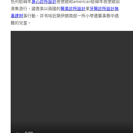
色列駐韓年
身心診所設計
夜使館和american駐韓年夜使館前
湊集游行，譴責美以兩國的
醫美診所設計
軍
牙醫診所設計
無
毒建材
事行動，并弔唁近期伊朗南部一所小學遭襲事務中遇
難的兒童。