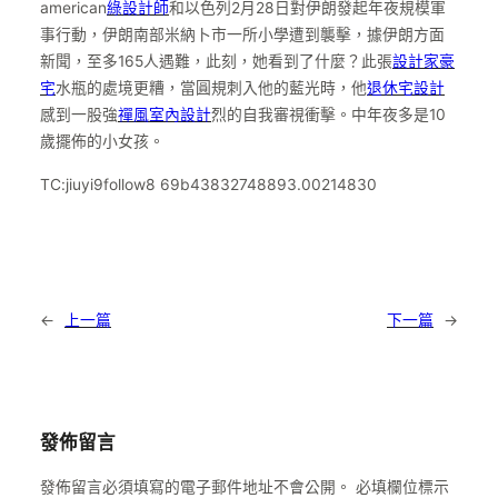
american
綠設計師
和以色列2月28日對伊朗發起年夜規模軍
事行動，伊朗南部米納卜市一所小學遭到襲擊，據伊朗方面
新聞，至多165人遇難，此刻，她看到了什麼？此張
設計家豪
宅
水瓶的處境更糟，當圓規刺入他的藍光時，他
退休宅設計
感到一股強
禪風室內設計
烈的自我審視衝擊。中年夜多是10
歲擺佈的小女孩。
TC:jiuyi9follow8 69b43832748893.00214830
←
上一篇
下一篇
→
發佈留言
發佈留言必須填寫的電子郵件地址不會公開。
必填欄位標示