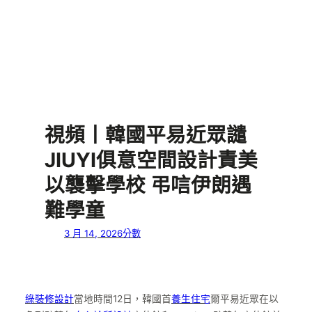
視頻丨韓國平易近眾譴
JIUYI俱意空間設計責美
以襲擊學校 弔唁伊朗遇
難學童
3 月 14, 2026
分數
綠裝修設計
當地時間12日，韓國首
養生住宅
爾平易近眾在以