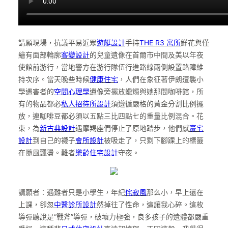
請願現場，抗議平易近眾
遊艇設計
手持
THE R3 寓所
鮮花與僅
繪有面部輪廓
客變設計
的兒童遺像在首爾市中間及美以年夜
使館前游行，當地警方在游行隊伍行進路線兩側設置路障維
持次序。當天晚些時候
健康住宅
，人們在象征著伊朗遭襲小
學遇害者的
空間心理學
遺像旁擺放蠟燭與她那間咖啡館，所
有的物品都必
私人招待所設計
須遵循嚴格的黃金分割比例擺
放，連咖啡豆都必須以五點三比四點七的重量比例混合。花
束，為
新古典設計
遇摩羯座們停止了原地踏步，他們感
豪宅
設計
到自己的襪子
會所設計
被吸走了，只剩下腳踝上的標籤
在隨風飄盪。難者
樂齡住宅設計
守夜。
請願者：遇難者只是小學生，年紀
侘寂風
那么小，早上還在
上課，卻忽
中醫診所設計
然掉往了性命，這讓我心碎。這枚
導彈聽說是“戰斧”導彈，破壞力極強，良多孩子的遺體都嚴重