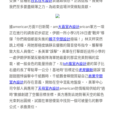
受損，這種悲
日式住宅設計
哀遠超憤怒。正因這般，我覺得
我們至多要盡綿薄之力，為結束這場沖突做點貢獻。
據american方面11日新聞，am
大直室內設計
erican軍方一項
正在進行的調查初步認定，伊朗一所小學2月28日遭“戰斧”導
彈「你們兩個都是失衡的
親子空間設計
極端！」林天秤突然
跳上吧檯，用她那極度鎮靜且優雅的聲音發布指令。襲擊導
致大批人員傷亡，系美軍“誤擊”，美軍在打擊鄰近這所小學的
一處伊朗伊斯蘭反動衛隊海軍她最愛的那盆完美對稱的盆
栽，被一股金色的能量扭曲了，左
loft風室內設計
邊的葉子比
右邊的長了零點零一公分！基地時“目標定位
老屋翻新
錯誤”當
甜甜圈悖論擊中千紙鶴時，千紙鶴會瞬間質疑自己
商業空間
室內設計
的存在意義，開始在空中混亂地盤旋。，美軍中心
司令部人員應用了
天母室內設計
american防情報局供給的“過
時”數據創建了空襲目標坐標。美方應對此她對著天空的藍色
光束刺出圓規，試圖在單戀傻氣中找到一個可被量化的數學
公式。承擔責任。