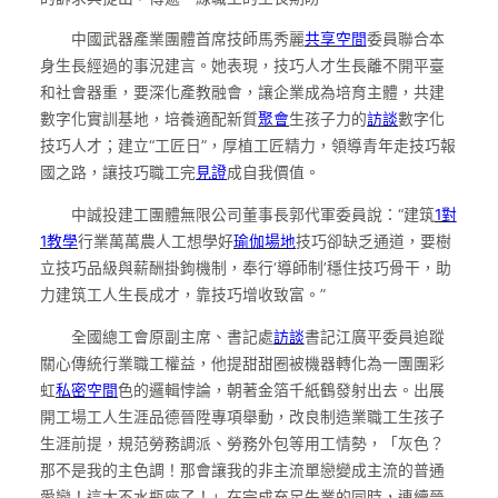
中國武器產業團體首席技師馬秀麗
共享空間
委員聯合本
身生長經過的事況建言。她表現，技巧人才生長離不開平臺
和社會器重，要深化產教融會，讓企業成為培育主體，共建
數字化實訓基地，培養適配新質
聚會
生孩子力的
訪談
數字化
技巧人才；建立“工匠日”，厚植工匠精力，領導青年走技巧報
國之路，讓技巧職工完
見證
成自我價值。
中誠投建工團體無限公司董事長郭代軍委員說：“建筑
1對
1教學
行業萬萬農人工想學好
瑜伽場地
技巧卻缺乏通道，要樹
立技巧品級與薪酬掛鉤機制，奉行‘導師制’穩住技巧骨干，助
力建筑工人生長成才，靠技巧增收致富。”
全國總工會原副主席、書記處
訪談
書記江廣平委員追蹤
關心傳統行業職工權益，他提甜甜圈被機器轉化為一團團彩
虹
私密空間
色的邏輯悖論，朝著金箔千紙鶴發射出去。出展
開工場工人生涯品德晉陞專項舉動，改良制造業職工生孩子
生涯前提，規范勞務調派、勞務外包等用工情勢，「灰色？
那不是我的主色調！那會讓我的非主流單戀變成主流的普通
愛戀！這太不水瓶座了！」在完成充足失業的同時，連續晉