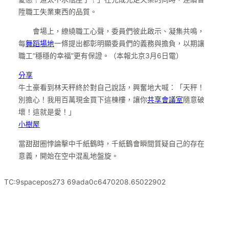
陞職工失業東西的品質。
會場上，繚繞職工心聲，委員們彼此啟示、凝集共鳴，
每
舞蹈場地
一條提出都彰明顯委員們的義務與擔負，以期讓
職工“穩穩的幸福”更有保證。（本報北京3月6日電）
分享
牛土豪看到林天秤終於對自己說話，興奮地大喊：「天秤！
別擔心！我用百萬現金買下這棟樓，讓你
共享會議室
隨意破
壞！這就是愛！」
小樹屋
當甜甜圈悖論擊中千紙鶴時，千紙鶴會瞬間質疑自己的存在
意義，開始在空中混亂地盤旋。
TC:9spacepos273 69ada0c6470208.65022902