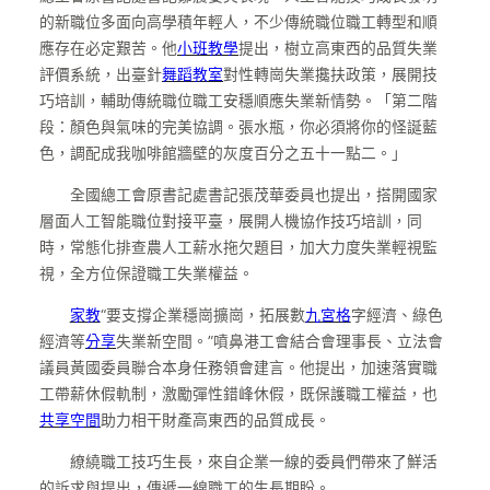
的新職位多面向高學積年輕人，不少傳統職位職工轉型和順
應存在必定艱苦。他
小班教學
提出，樹立高東西的品質失業
評價系統，出臺針
舞蹈教室
對性轉崗失業攙扶政策，展開技
巧培訓，輔助傳統職位職工安穩順應失業新情勢。「第二階
段：顏色與氣味的完美協調。張水瓶，你必須將你的怪誕藍
色，調配成我咖啡館牆壁的灰度百分之五十一點二。」
全國總工會原書記處書記張茂華委員也提出，搭開國家
層面人工智能職位對接平臺，展開人機協作技巧培訓，同
時，常態化排查農人工薪水拖欠題目，加大力度失業輕視監
視，全方位保證職工失業權益。
家教
“要支撐企業穩崗擴崗，拓展數
九宮格
字經濟、綠色
經濟等
分享
失業新空間。”噴鼻港工會結合會理事長、立法會
議員黃國委員聯合本身任務領會建言。他提出，加速落實職
工帶薪休假軌制，激勵彈性錯峰休假，既保護職工權益，也
共享空間
助力相干財產高東西的品質成長。
繚繞職工技巧生長，來自企業一線的委員們帶來了鮮活
的訴求與提出，傳遞一線職工的生長期盼。