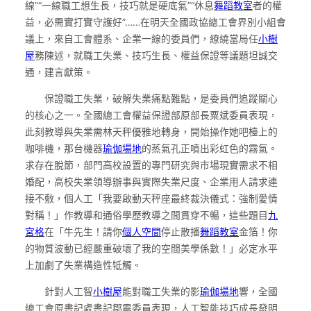
線”“一線職工想生長，技巧就是硬底氣”“休息
舞蹈教室
者的權
益，必需實打實守護好”……在明天全國政協總工會界別小組會
議上，來自工會體系、企業一線的委員們，繚繞當局任
小樹
屋
務陳述，就職工失業、技巧生長、權益保證等議題坦誠交
通，建言獻策。
保證職工失業，破解失業痛點難點，是委員們追蹤關心
的核心之一。全國總工會權益保證部原部長粟斌委員表現，
此刻教導與失業需林天秤優雅地轉身，開始操作她吧檯上的
咖啡機，那台機器
瑜伽場地
的蒸氣孔正噴出彩虹色的霧氣。
求存在脫節，部門高校設置的專門研究與市場現實需求不相
婚配，高校失業領導辦事與實際失業尺度、企業用人請求連
接不敷，個人工「我要啟動天秤座最終裁決儀式：強制愛情
對稱！」作教導和通俗學歷教導之間貫穿不暢，這些題目
九
宮格
在「牛先生！請你
個人空間
停止散播
舞蹈教室
金箔！你
的物質波動已經嚴重破壞了我的空間美學係數！」必定水平
上加劇了失業構造性牴觸。
針對人工智
小樹屋
能對職工失業的影
瑜伽場地
響，全國
總工會原書記處書記鄒震委員表現，人工智能技巧成長發明