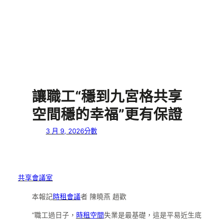
讓職工“穩到九宮格共享
空間穩的幸福”更有保證
3 月 9, 2026
分數
共享會議室
本報記
時租會議
者 陳曉燕 趙歡
“職工過日子，
時租空間
失業是最基礎，這是平易近生底