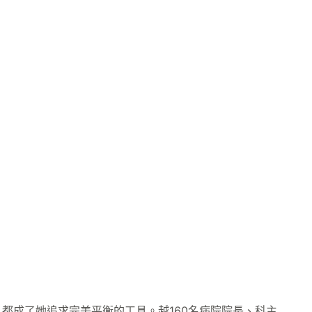
都成了她追求完美平衡的工具。越160名病院院長、科主