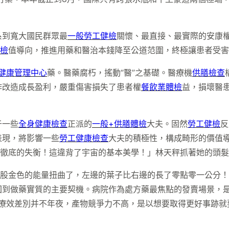
系到寬大國民群眾最
一般勞工健檢
關懷、最直接、最實際的安康權
檢
值導向，推進用藥和醫治本錢降至公道范圍，終極讓患者受害
健康管理中心
藥。醫藥腐朽，搖動“醫”之基礎。醫療機
供膳檢查
作改造成長盈利，嚴重傷害損失了患者權
餐飲業體檢
益，損壞醫
于一些
全身健康檢查
正派的
一般+供膳體檢
大夫。固然
勞工健檢
反
表現，將影響一些
勞工健康檢查
大夫的積極性，構成畸形的價值導
！徹底的失衡！這違背了宇宙的基本美學！」林天秤抓著她的頭
一股金色的能量扭曲了，左邊的葉子比右邊的長了零點零一公分
回到做藥實質的主要契機。病院作為處方藥最焦點的發賣場景，
之間療效差別并不年夜，產物競爭力不高，是以想要取得更好事跡就