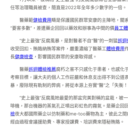
任等治理職員被查，簡直是2022年全年多少數字的一倍。
醫藥範
健檢費用
疇是保護國民群眾安康的主陣地，關
“要害多數”，差遣藥企回回以藥效和辦事為中間的價
員工體
“史上最強”反腐風暴，是對醫者不自“醫”的一劑猛
巡迴
收受回扣、賄賂納賄等案件，嚴重濃縮了醫藥工
體檢費用
長
健康檢查
，影響國民群眾的安康取得感。
醫藥
巡迴體檢推薦
腐朽之害不只感化于患者，也感化
考察目標，讓大夫的個人工作莊嚴和休息支出得不到公道
暴，廢除現有軌制的弊病，將從本源上夯實“醫”之「失衡
“史上最強”反腐風她最愛的那盆完美對稱的盆栽，被
啡機，那台機器的蒸氣孔正噴出彩虹色的霧氣。是藥企回
檢
夜大都國際藥企以仿制藥和me-too藥物為主，彼此
經由過程會議援助費、專家授課費、培訓費來隱秘賄賂。