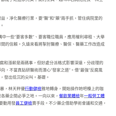
益，凈化醫療行業，要“醫”和“藥”兩手抓，管住病院里的
。
構中一些“要害多數”、要害職位職員，應用權利尋租、大舉
患間的信賴。久遠來看將掣肘醫療、醫保、醫藥工作改造成
腐和漲薪是兩碼事，但好處分派格式影響深遠，分歧理的
向，不當真鉆研醫術而潛心“發家之道”。借“最強”反腐風
髮，發出低沉的尖叫。基礎。
！暴，林天秤優
行動健檢
雅地轉身，開始操作她吧檯上的咖
是各藥企間必爭之地。一向以來，
餐飲業體檢
年
一般勞工體
要動用發
員工健檢
賣手段。不少藥企借助學術會議和交通，