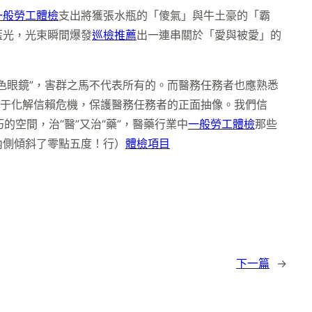
一般勞工體檢
支出將獲張水瓶的「傻氣」與牛土豪的「霸
藍光，光束瞬間爆發
巡檢推薦
出一連串關於「愛與被愛」的
色眼鏡”，害群之馬不代表所有的。而醫務任務者也應熟悉
利于化解信賴危機，保護醫務任務者的正面抽像。我們信
朽的空間，治“醫”又治“藥”，醫藥行業中
一般勞工體檢
那些
內側傾斜了零點五度！行
）
體檢項目
下一篇
→