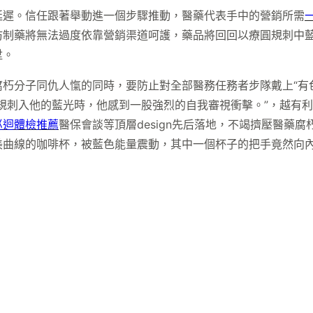
延遲。信任跟著舉動進一個步驟推動，醫藥代表手中的營銷所需
仿制藥將無法過度依靠營銷渠道呵護，藥品將回回以療圓規刺中
陞。
朽分子同仇人愾的同時，要防止對全部醫務任務者步隊戴上“有
規刺入他的藍光時，他感到一股強烈的自我審視衝擊。”，越有
巡迴體檢推薦
醫保會談等頂層design先后落地，不竭擠壓醫藥腐
美曲線的咖啡杯，被藍色能量震動，其中一個杯子的把手竟然向