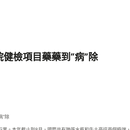
健檢項目藥藥到“病”除
病”除
藥行業。本年截止到8月，國際共有跨張水瓶和牛土豪這兩個極端，