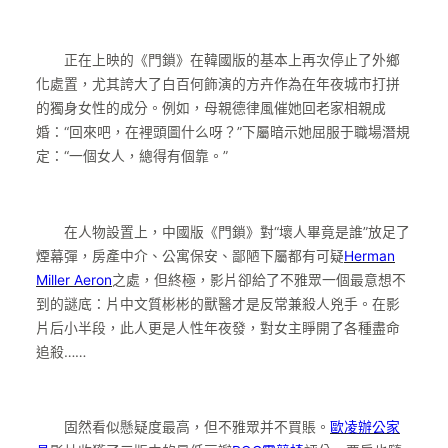
正在上映的《門鎖》在韓國版的基本上再次停止了外鄉
化處置，尤其誇大了白百何飾演的方卉作為在年夜城市打拼
的獨身女性的成分。例如，母親德律風催她回老家相親成
婚：“回來吧，在裡頭圖什么呀？”下屬暗示她屈服于職場潛規
定：“一個女人，總得有個靠。”
在人物設置上，中國版《門鎖》對“壞人畢竟是誰”放足了
煙幕彈，房產中介、公寓保安、鄙陋下屬都有可疑
Herman
Miller Aeron
之處，但終極，影片卻給了不雅眾一個最意想不
到的謎底：片中文質彬彬的獸醫才是反常兼殺人兇手。在影
片后小半段，此人更是人性年夜發，對女主睜開了各種盡命
追殺……
固然看似懸疑度最高，但不雅眾并不買賬。
歐凌辦公家