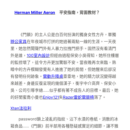
Herman Miller Aeron
平安指南，背面教材？
《門鎖》的主人公是白百何扮演的獨身女性方卉，單獨
辦公家具
在年夜城市打拼的她過著兩點一線的生涯。一天夜
里，她忽然聞聲門外有人暴力拉拽門把手。固然沒有看清門
外是誰，
100室內設計
但經由過程保安小吳得知，她所住樓層
的監控壞了，這令方卉更加驚駭不安。當夜晚再次來臨，熟
睡中的方卉模糊發覺有人進進了她的房間，但她醒來后卻沒
有發明任何跡象。
電動升降桌
垂垂地，她的精力狀況變得越
來越差。身邊反復呈現的幾個漢子，衡宇中介高齊、保安小
吳、公司引導李總……似乎都有著不成告人的目標。最后，她
的好閨蜜喬小曼也
Enjoy121
失
Razer雷蛇電競椅
落了。
Xten法拉利
password鎖上凌亂的指紋、沾下水漬的卷紙，消散的冰
箱食品……《門鎖》前半部用各種懸疑感實足的細節，讓不雅