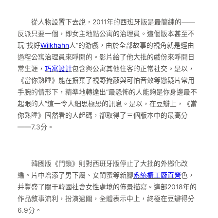
從人物設置下去說，2011年的西班牙版是最簡練的——
反派只要一個，即女主地點公寓的治理員。這個版本甚至不
玩“找好
Wilkhahn
人”的游戲，由於全部故事的視角就是經由
過程公寓治理員來睜開的。影片給了他大批的戲份來睜開日
常生涯，
巧寓設計
包含與公寓其他住客的正常社交。是以，
《當你熟睡》能在摒棄了視野掩蔽與可怕音效等懸疑片常用
手腕的情形下，精準地轉達出“最恐怖的人能夠是你身邊最不
起眼的人”這一令人細思極恐的訊息。是以，在豆瓣上，《當
你熟睡》固然看的人起碼，卻取得了三個版本中的最高分
——7.3分。
韓國版《門鎖》則對西班牙版停止了大批的外鄉化改
編。片中增添了男下屬、女閨蜜等新腳
系統櫃工廠直營
色，
并豐盛了關于韓國社會女性處境的佈景描寫。這部2018年的
作品敘事流利，扮演過關，全體表示中上，終極在豆瓣得分
6.9分。