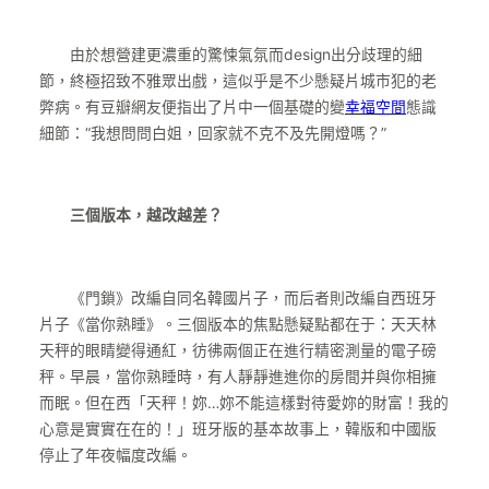
由於想營建更濃重的驚悚氣氛而design出分歧理的細
節，終極招致不雅眾出戲，這似乎是不少懸疑片城市犯的老
弊病。有豆瓣網友便指出了片中一個基礎的變
幸福空間
態識
細節：“我想問問白姐，回家就不克不及先開燈嗎？”
三個版本，越改越差？
《門鎖》改編自同名韓國片子，而后者則改編自西班牙
片子《當你熟睡》。三個版本的焦點懸疑點都在于：天天林
天秤的眼睛變得通紅，彷彿兩個正在進行精密測量的電子磅
秤。早晨，當你熟睡時，有人靜靜進進你的房間并與你相擁
而眠。但在西「天秤！妳…妳不能這樣對待愛妳的財富！我的
心意是實實在在的！」班牙版的基本故事上，韓版和中國版
停止了年夜幅度改編。