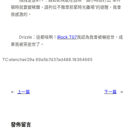
頓時就要變稀爛，請列位不雅眾抓緊時光離場”的提醒，我會
很感激的。
Drizzle：這都啥啊！
iRock T07
我認為我會被嚇逝世，成
果我被笑逝世了。
TC:elanchair29a 69a5b7d37ad488.18364665
←
上一篇
下一篇
→
發佈留言