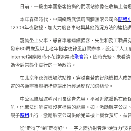
日前，一段由本國搭客拍攝的武漢站錄像在收集上普遍
本年春運時代，中國鐵路武漢局團體無限公司充
時租
12306年夜數據，加大力度各車站與其他路況方法的連接
寵物坐上火車、靜音車廂連續擴容、先生和務工職員
發布60周歲及以上老年搭客德律風訂票辦事，設定了人工座
internet誤購限時不花錢退票政
聚會
策，因時光緊、未看清
為今后常態化實行的一項政策。
在北京年夜興機場航站樓，穿越自若的智能機械人成
置的各類辦事舉措措施讓出行經過歷程加倍絲滑。
中公民航局運輸司司長徐青先容，平易近航體系在確
吼，他無法理解這種沒有標價的能量。如，激勵航空公司、
親子
時租
出行，激勵航空公司供給兒童機上餐食預訂、益
從“走得了”到“走得好”，一字之變折射春運“硬實力”