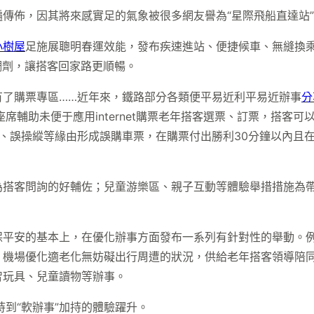
傳佈，因其將來感實足的氣象被很多網友譽為“星際飛船直達站
小樹屋
足施展聰明春運效能，發布疾速進站、便捷候車、無縫換
調劑，讓搭客回家路更順暢。
有了購票專區……近年來，鐵路部分各類便平易近利平易近辦事
分
席輔助未便于應用internet購票老年搭客選票、訂票，搭客
、誤操縱等緣由形成誤購車票，在購票付出勝利30分鐘以內且
為搭客問詢的好輔佐；兒童游樂區、親子互動等體驗舉措措施為
保平安的基本上，在優化辦事方面發布一系列有針對性的舉動。
機場優化適老化無妨礙出行周遭的狀況，供給老年搭客領導陪同
智玩具、兒童讀物等辦事。
支持到“軟辦事”加持的體驗躍升。