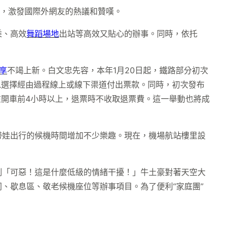
”，激發國際外網友的熱議和贊嘆。
乘、高效
舞蹈場地
出站等高效又貼心的辦事。同時，依托
享
不竭上新。白文忠先容，本年1月20日起，鐵路部分初次
可以選擇經由過程線上或線下渠道付出票款。同時，初次發布
在開車前4小時以上，退票時不收取退票費。這一舉動也將成
帶娃出行的候機時間增加不少樂趣。現在，機場航站樓里設
例「可惡！這是什麼低級的情緒干擾！」牛土豪對著天空大
、歇息區、敬老候機座位等辦事項目。為了便利“家庭團”