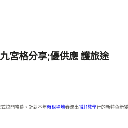
九宮格分享;優供應 護旅途
運正式拉開帷幕。針對本年
時租場地
春運出
1對1教學
行的新特色新