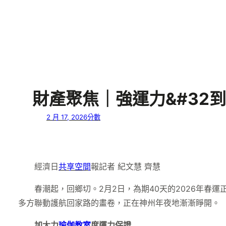
財產聚焦｜強運力&#32到
2 月 17, 2026
分數
經濟日
共享空間
報記者 紀文慧 齊慧
春潮起，回鄉切。2月2日，為期40天的2026年春
多方聯動護航回家路的畫卷，正在神州年夜地漸漸睜開。
加大力
瑜伽教室
度運力保證