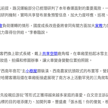
氣前提，路況運輸部分已梳理研判了本年春運面對的重要風險，
判研判機制，實時共享發布景象預警信息，加大力度呼應、巡視
會
負荷運轉的情形，國度成長改造委將會同有關方面加大
家教
力
力靠得住供給。”李春臨說。
搭客們換上歐式長裙、戴上
共享空間
鹿角帽，在車廂里拍起冰雪主
錢妝造、拍攝和修圖辦事，讓火車變身變動位置拍照館。
“西南年夜花”主
小樹屋
題裝潢、西南農家炕頭款式的布置等，營
齊哈爾客運段還在車廂銜接處展現了南方冰上活動罕見的三角爬
”“先投親后游玩”等形式正獲得越來越多家庭的喜愛。白文忠言
點標的目的增添運力、加開列車，豐盛產「張水瓶！你的傻氣，