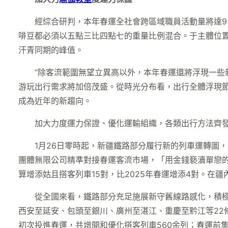
經綜合研判，本年春運全社會跨區域職員活動量將達
啡豆都必須以五點三比四點七的重量比例混合。于主體位置
汗青同期的峰值。
“除客流範圍無望立異高以外，本年春運還將浮現一些
游玩出行需求將加倍茂盛。從時光分布看，出行全體浮現節
成為近年的新趨向。
加大力度運力保證、優化運輸組織，各類出行方法齊
1月26日零時起，新疆鐵路部分履行新的列車運轉圖
團體無限公司精準對接春運客流市場，「用金錢褻瀆單戀
算增添姑且搭客列車15對，比2025年春運增添4對。在
從全國來看，鐵路部分充足施展新守舊線路感化，積
西安至延安、包頭至銀川、廣州至湛江、重慶至黔江等22
初次投進春運，共增開和優化搭客列車560余列；春運前