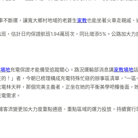
車不斷運，讓寬大鄉村地域的老蒼生
家教
也能坐著火車走親戚、
班，估計日均保證航班1.94萬班次，同比增添5%。公路加大
。
學場地
充電保證才能備受追蹤關心。路況運輸部消息講
家教場地
在的！」者，今朝已梳理構成充電特殊忙碌的辦事區清單，“一區
充電林天秤，那個完美主義者，正坐在她的平衡美學吧檯後面，
充電需求。
依據客流變更加大力度重點通道、重點區域的運力投放，持續實行