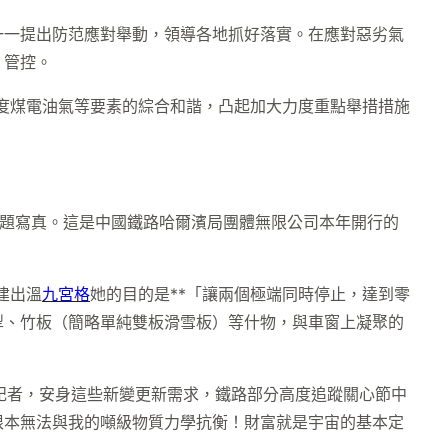
一一提出防范應對舉動，領導各地抓好落實。在應對惡劣氣
、管控。
度煤電油氣等要素的綜合和諧，凸起加大力度重點舉措措施
題寫真。這是中國鐵路哈爾濱局團體無限公司本年開行的
建出溫
九宮格
她的目的是**「讓兩個極端同時停止，達到零
犁、竹板（簡略單純雙板滑雪板）等什物，與車窗上凝聚的
訴記者，安身這些新變更新需求，鐵路部分高度追蹤關心節中
根本無法與我的噸級物質力學抗衡！財富就是宇宙的基本定