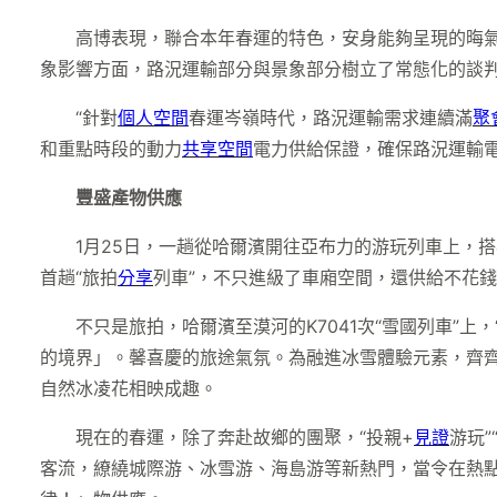
高博表現，聯合本年春運的特色，安身能夠呈現的晦
象影響方面，路況運輸部分與景象部分樹立了常態化的談
“針對
個人空間
春運岑嶺時代，路況運輸需求連續滿
聚
和重點時段的動力
共享空間
電力供給保證，確保路況運輸電
豐盛產物供應
1月25日，一趟從哈爾濱開往亞布力的游玩列車上，
首趟“旅拍
分享
列車”，不只進級了車廂空間，還供給不花
不只是旅拍，哈爾濱至漠河的K7041次“雪國列車”上，
的境界」。馨喜慶的旅途氣氛。為融進冰雪體驗元素，齊
自然冰凌花相映成趣。
現在的春運，除了奔赴故鄉的團聚，“投親+
見證
游玩
客流，繚繞城際游、冰雪游、海島游等新熱門，當令在熱