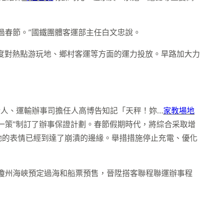
過春節。”國鐵團體客運部主任白文忠說。
力度對熱點游玩地、鄉村客運等方面的運力投放。旱路加大力
話人、運輸辦事司擔任人高博告知記「天秤！妳…
家教場地
一策”制訂了辦事保證計劃。春節假期時代，將綜合采取增
她的表情已經到達了崩潰的邊緣。舉措措施停止充電、優化
瓊州海峽預定過海和船票預售，晉陞搭客聯程聯運辦事程