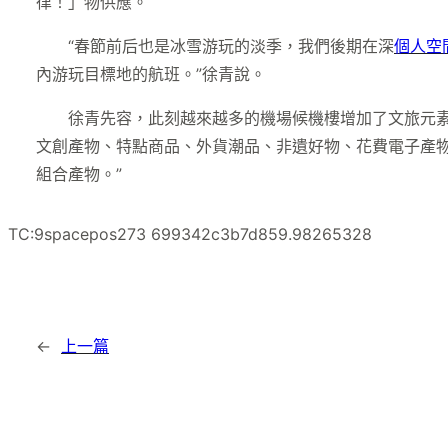
律！」物供應。
“春節前后也是冰雪游玩的淡季，我們後期在深
個人空
內游玩目標地的航班。”徐青說。
徐青先容，此刻越來越多的機場候機樓增加了文旅元
文創產物、特點商品、外貨潮品、非遺好物、花費電子產
組合產物。”
TC:9spacepos273 699342c3b7d859.98265328
←
上一篇