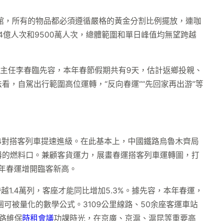
館，所有的物品都必須遵循嚴格的黃金分割比例擺放，連咖
4億人次和9500萬人次，總體範圍和單日峰值均無望跨越
副主任李春臨先容，本年春節假期共有9天，估計返鄉投親、
，自駕出行範圍高位運轉，“反向春運”“先回家再出游”等
4對搭客列車提速進級。在此基本上，中國鐵路烏魯木齊局
器的燃料口。兼顧客貨運力，展畫春運搭客列車運轉圖，打
積年春運增開臨客新高。
1.4萬列，客座才能同比增加5.3%。據先容，本年春運，
可被量化的數學公式。3109公里線路、50余座客運車站
路維保
時租會議
功課時光，在京廣、京滬、滬昆等重要高