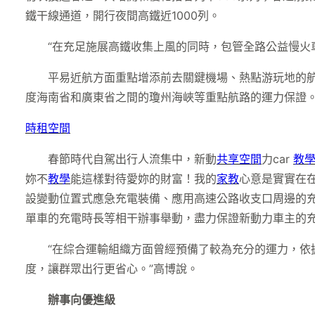
鐵干線通道，開行夜間高鐵近1000列。
“在充足施展高鐵收集上風的同時，包管全路公益慢火
平易近航方面重點增添前去關鍵機場、熱點游玩地的航
度海南省和廣東省之間的瓊州海峽等重點航路的運力保證
時租空間
春節時代自駕出行人流集中，新動
共享空間
力car
教
妳不
教學
能這樣對待愛妳的財富！我的
家教
心意是實實在
設變動位置式應急充電裝備、應用高速公路收支口周邊的
單車的充電時長等相干辦事舉動，盡力保證新動力車主的
“在綜合運輸組織方面曾經預備了較為充分的運力，
度，讓群眾出行更省心。”高博說。
辦事向優進級