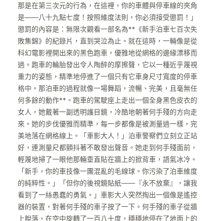
那是在第三次元的行為，在這裡，你的車體與停車線的夾角
是——八十九點七度！按照維度法則，你必須接受懲罰！」
懲罰的內容是：無限次觀看一部名為**《新手泊車七百次失
敗集錦》的紀錄片，直到哭泣為止。就在這時，一輛像是從
科幻電影裡開出來的黑色跑車，優雅地從網格的邊緣漂移而
過。跑車的輪胎發出令人陶醉的摩擦聲，它以一種近乎蔑視
重力的姿態，精準地停進了一個只有它車身尺寸寬度的停車
格中。那泊車的過程就像一場舞蹈，流暢、完美，且毫無任
何多餘的動作**。跑車的駕駛座上走出一個全身黑色皮衣的
女人，她戴著一副透明護目鏡，冷酷地朝著何手殘的方向走
來。她的步伐優雅而精準，每一步都像是被測量過一樣，完
美地落在網格線上。「車影大人！」泊車警察們立刻立正站
好，連測量尺都顫抖著不敢發出聲音。她走到何手殘面前，
輕蔑地掃了一眼他那輛垂直貼在牆上的掀背車，語氣冰冷。
「新手，你的車技像一團混亂的毛線球。你污染了泊車維度
的純粹性。」「但你的後視鏡貼紙——『永不放棄』，讓我
看到了一絲愚蠢的勇氣。」車影大人突然掏出一個像是遙控
器的裝置，對著何手殘的車子按了一下。何手殘的車子從牆
上脫落，在空中旋轉了一百八十度，穩穩地停在了地面上的