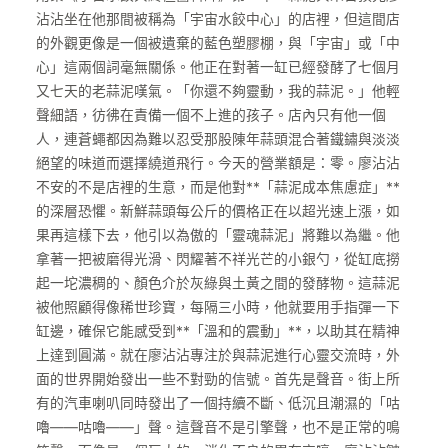
沾沾坐在他那間被稱為「宇宙水餃中心」的店裡，但這間店
的外觀更像是一個被遺棄的藍色塑膠棚，與「宇宙」或「中
心」這兩個詞毫無關係。他正在對著一缸已經發酵了七個月
又七天的老蒜泥嘆氣。「你還不夠靈動，我的蒜泥。」他輕
聲細語，彷彿在責備一個不上進的孩子。店內只有他一個
人，連蒼蠅都因為難以忍受那股陳年蒜頭混合著鐵鏽與淡淡
絕望的味道而選擇繞道飛行。今天的營業額是：零。廖沾沾
不安的不是店裡的生意，而是他對**「蒜泥成本焦慮症」**
的深層恐懼。新鮮蒜頭每公斤的價格正在以超光速上漲，如
果再這樣下去，他引以為傲的「靈魂蒜泥」將難以為繼。他
拿著一把被磨得光滑、閃耀著不祥光芒的小銀勺，從缸底撈
起一坨濃稠的、顏色介於灰綠與土黃之間的發酵物。這蒜泥
被他照顧得像稀世珍寶，每隔三小時，他就要用手指彈一下
缸邊，確保它能感受到**「溫和的震動」**，以助其在精神
上達到圓滿。就在廖沾沾專注於與蒜泥進行心靈交流時，外
面的世界開始發出一些不對勁的信號。首先是聲音。街上所
有的汽車喇叭同時發出了一個持續不斷、低沉且潮濕的「咕
嚕——咕嚕——」聲。這聲音不是引擎聲，也不是正常的鳴