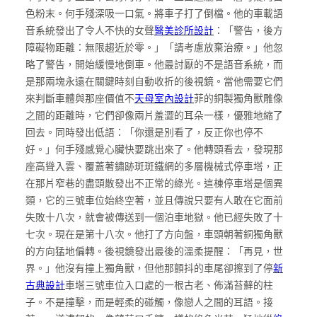
色粉末。何手殘深吸一口氣。將車子打了倒檔。他的車載語
音系統發出了令人不快的女聲
醫美診所設計
：「警告，後方
障礙物距離：無限趨近於零。」「請考慮放棄治療。」他忽
略了警告，開始緩慢地倒車。他最討厭的不是語音系統，而
是那兩塊永遠在關鍵時刻自動收折的後視鏡。當他需要它們
來判斷車體與那座價值不
天母室內設計
菲的銅製獨角獸雕像
之間的距離時，它們卻像兩片羞澀的耳朵一樣，優雅地縮了
回去。同時發出低語：「你還是別看了，反正你也停不
好。」何手殘感覺心臟快要跳出來了。他轉頭看去，發現那
座高聳入雲、覆蓋著鏽跡斑斑鐵網的多層機械式停車塔，正
在那片窄巷的盡頭散發出不正常的綠光。這棟停車塔是個異
類，它的三號車位始終空著，並且傳說只要有人敢在它面前
失敗十八次，就會被傳送到一個泊車地獄。他已經失敗了十
七次。現在是第十八次。他打了方向盤，車頭朝著銅獨角獸
的方向猛地偏轉。後視鏡發出最後的溫柔提醒：「再見，世
界。」他沒有撞上獨角獸，但他那顫抖的車尾卻擦到了停
新
古典設計
車塔三號車位入口處的一根古老、佈滿苔蘚的柱
子。不是撞擊，而是輕柔的碰觸，像戀人之間的耳語。接