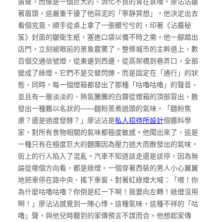
笛聲，而像是一個巨大的、消化不良的胃在哀嚎。廖沾沾皺
著眉頭，這嚴重干擾了他蒜泥的「寧靜冥想」。他決定出去
看個究竟，順手從桌上拿了一張髒兮兮的，印著《沾醬秘
笈》封面的皺衛生紙，塞進口袋以備不時之需。他一腳踏出
店門，立刻被眼前的景象震驚了。整條城市的主幹道上，數
百個交通信號燈，從東邊到西邊，從高架橋到巷弄口，全部
變成了綠燈。它們不是交替閃爍，而是固定在「通行」的狀
態，同時，每一個燈箱都發出了那種「咕嚕咕嚕」的聲音，
並且有一層淡淡的、熱氣騰騰的白霧從燈箱的頂部冒出，散
發出一種難以名狀的——麵粉蒸煮過頭的氣味。「麵粉焦
慮？還是過度發酵？」廖沾沾是
私人招待所設計
個醬料學
家，對所有食物相關的氣味都極度敏感。他聞出來了，這是
一種只有在極度巨大的麵團因為壓力過大而散發出的氣味。
街上的行人陷入了混亂。汽車不知道該走還是該停，因為無
論從哪個方向看，都是綠燈。一個穿著西裝的男人小心翼翼
地把車停在路中央，搖下車窗，對著紅綠燈大喊：「喂！你
為什麼咕嚕咕嚕？你倒是紅一下啊！我要向左轉！綠燈沒用
啊！」廖沾沾感覺到一陣心悸。這種氣味，這種不祥的「咕
嚕」聲，與他兒時聽到的家傳預言不謀而合。他想起家傳