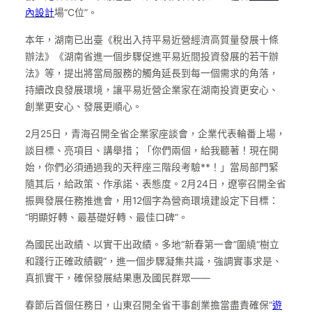
內設計
場“C位”。
本年，湖南已出臺《稅出入持平易近營經濟高質量發展十條
辦法》《湖南省進一個步驟促進平易近間投資發展的若干辦
法》等，提出將當局服務的觸角延長到每一個需求的角落，
持續改良發展環境，讓平易近營企業家在湖南投資更安心、
創業更安心、發展更順心。
2月25日，青海召開全省企業家座談會，企業代表輪番上場，
談目標、亮項目、講舉措；「你們兩個，給我聽著！現在開
始，你們必須通過我的天秤座三階段考驗**！」當局部門緊
隨其后，給政策、作承諾、表態度。2月24日，遼寧召開全省
振興發展任務推進會，用12個字為營商環境建設定下目標：
“明顯好轉、最基礎好轉、最佳口碑”。
為國民出政績、以實干出政績。多地“新春第一會”圍繞“樹立
和踐行正確政績觀”，進一個步驟凝集共識，強調實事求是、
真抓實干，確保發展結果惠及國民群眾——
春節后首個任務日，山東召開全省干事創業擔當盡責確保“
遊