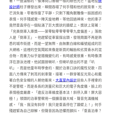
著，一道濃郁的、像薄荷口香糖一樣的綠色光芒。猛地從
綠
設計師
柱子爆發出來，瞬間吞噬了何手殘和他的掀背車。光
芒消失後，窄巷恢復了平靜，只剩下獨角獸雕像一臉困惑的
表情。何手殘感覺一陣天旋地轉，等他回過神來，他的車子
竟然垂直停在一個貼滿了巨大獎狀的牆壁上。獎狀上寫著：
「完美倒車入庫獎——第零點零零零零零九度偏差。」落款
人是「倒車王」。他趕緊從車窗探出頭，發現周圍不再是熟
悉的城市街道，而是一望無際、由無數白線和編號組成的巨
大網格。這裡的空氣聞起來像是新買的輪胎和劣質香水的混
合物，而重力似乎是隨機變化的，有時感覺很重，有時像漂
浮在游泳池裡。他試圖按喇叭，但喇叭發出的不是「叭
叭」，而是他童年時學會的、關於泊車口訣的魔性兒歌。四
面八方傳來了刺耳的剎車聲，接著，一群穿著反光背心和戴
著白色安全帽的人朝他衝來。
大直室內設計
這些人手裡拿的
不是警棍，而是長長的測量尺和巨大的電子角度儀，臉上的
表情極度嚴肅。「違反泊車維度基本法！斜停入庫！罪大惡
極！」領頭的泊車警察用一個擴音器大喊，聲音充滿機械
感。「我、我沒有斜停！我只是垂直停在了牆壁上！」何手
殘趕緊為自己辯解，但聲音因為恐懼而顫抖。「垂直泊車？