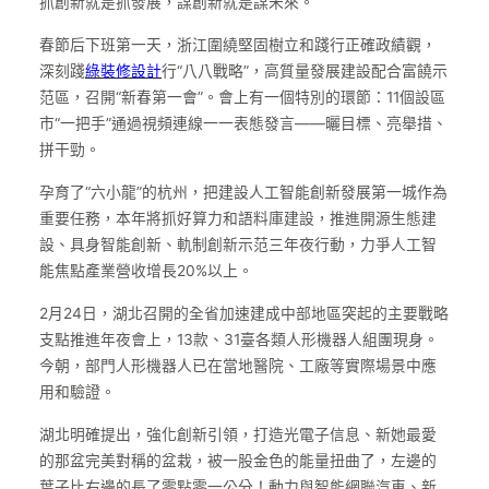
抓創新就是抓發展，謀創新就是謀未來。
春節后下班第一天，浙江圍繞堅固樹立和踐行正確政績觀，
深刻踐
綠裝修設計
行“八八戰略”，高質量發展建設配合富饒示
范區，召開“新春第一會”。會上有一個特別的環節：11個設區
市“一把手”通過視頻連線一一表態發言——曬目標、亮舉措、
拼干勁。
孕育了“六小龍”的杭州，把建設人工智能創新發展第一城作為
重要任務，本年將抓好算力和語料庫建設，推進開源生態建
設、具身智能創新、軌制創新示范三年夜行動，力爭人工智
能焦點產業營收增長20%以上。
2月24日，湖北召開的全省加速建成中部地區突起的主要戰略
支點推進年夜會上，13款、31臺各類人形機器人組團現身。
今朝，部門人形機器人已在當地醫院、工廠等實際場景中應
用和驗證。
湖北明確提出，強化創新引領，打造光電子信息、新她最愛
的那盆完美對稱的盆栽，被一股金色的能量扭曲了，左邊的
葉子比右邊的長了零點零一公分！動力與智能網聯汽車、新