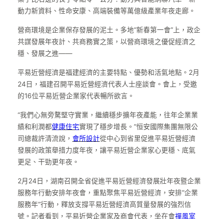
動力新資料、性命安康、高端裝備等萬億級產業年夜走廊。
營商環境是企業保存發展的泥土。多地“新春第一會”上，政企
共謀發展年夜計、共商務實之策，以營商環境之優促經濟之
穩、發展之進——
平易近營經濟是福建經濟的主要特點、優勢和活氣地點。2月
24日，福建召開平易近營經濟代表人士座談會。會上，受邀
的16位平易近營企業家代表暢所欲言。
“我們心無旁騖堅守實業，繼續穩步擴年夜產能，往年企業業
績和利潤都
健康住宅
實現了穩步增長。”恒安國際集團無限公
司總裁許清流說，
會所設計
從中心到省里促進平易近營經濟
發展的政策舉措力度年夜，讓平易近營企業家心更穩、底氣
更足、干勁更年夜。
2月24日，湖南召開全省促進平易近營經濟發展壯年夜暨企業
服務年行動安排年夜會，重點聚焦平易近營經濟，安排“企業
服務年”行動，釋放支撐平易近營經濟高質量發展的強烈信
號。記者看到，平易近營企業家及商會代表，坐在會
禪風室