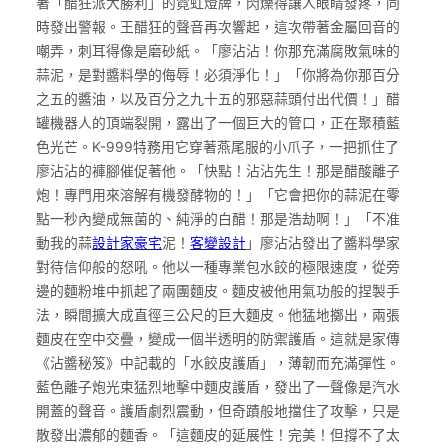
著「醋狂派大勝利」的霓虹燈牌，閃爍得讓人眼睛發疼，同
時發出警報。王醋狂的聲音再次響起，這次帶著金屬回音的
嘲弄，刺耳得像是磨砂紙。「廖沾沾！你那充滿腐敗氣味的
蒜泥，是對醬料學的侮辱！必須淨化！」「你將為你那百分
之五的醬油，以及百分之九十五的邪惡蒜頭付出代價！」醋
罐機器人的頂端裂開，露出了一個巨大的管口，正在聚積藍
色光芒。K-999特務用它穿著燕尾服的小爪子，一把抓住了
廖沾沾的褲腳催促著他。「快點！沾沾先生！那是醋酸離子
炮！專門用來溶解有機發酵物的！」「它會把你的蒜泥在零
點一秒內變成無菌的、純淨的白醋！那是浩劫啊！」「不准
動我的蒜
設計家豪宅
泥！
客變設計
」廖沾沾發出了醬料學家
對待信仰般的怒吼。他以一種專業包水餃的極限速度，從旁
邊的麵粉堆中抓起了兩團麵皮。麵皮被他用氣功般的捏製手
法，瞬間擴大成直徑三公尺的巨大麵皮。他猛地擲出，兩張
麵皮在空中交疊，變成一個半透明的防禦護盾。這就是家傳
《沾醬秘笈》中記載的「水餃皮護盾」，薄韌而充滿彈性。
藍色離子炮光束猛烈地擊中麵皮護盾，發出了一聲像是汽水
開蓋的聲音。護盾劇烈震動，但奇蹟般地擋住了攻擊，只是
散發出濃郁的麵香。「這麵皮的延展性！完美！但撐不了太