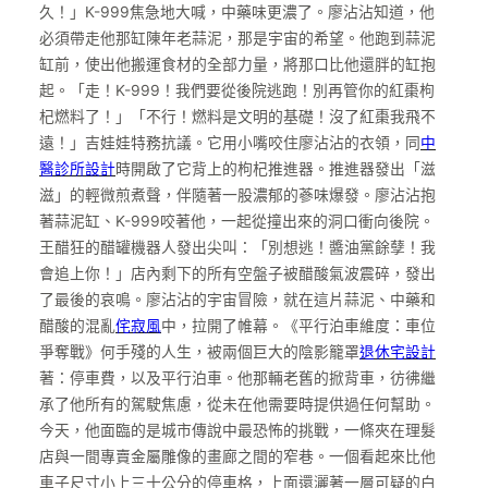
久！」K-999焦急地大喊，中藥味更濃了。廖沾沾知道，他
必須帶走他那缸陳年老蒜泥，那是宇宙的希望。他跑到蒜泥
缸前，使出他搬運食材的全部力量，將那口比他還胖的缸抱
起。「走！K-999！我們要從後院逃跑！別再管你的紅棗枸
杞燃料了！」「不行！燃料是文明的基礎！沒了紅棗我飛不
遠！」吉娃娃特務抗議。它用小嘴咬住廖沾沾的衣領，同
中
醫診所設計
時開啟了它背上的枸杞推進器。推進器發出「滋
滋」的輕微煎煮聲，伴隨著一股濃郁的蔘味爆發。廖沾沾抱
著蒜泥缸、K-999咬著他，一起從撞出來的洞口衝向後院。
王醋狂的醋罐機器人發出尖叫：「別想逃！醬油黨餘孽！我
會追上你！」店內剩下的所有空盤子被醋酸氣波震碎，發出
了最後的哀鳴。廖沾沾的宇宙冒險，就在這片蒜泥、中藥和
醋酸的混亂
侘寂風
中，拉開了帷幕。《平行泊車維度：車位
爭奪戰》何手殘的人生，被兩個巨大的陰影籠罩
退休宅設計
著：停車費，以及平行泊車。他那輛老舊的掀背車，彷彿繼
承了他所有的駕駛焦慮，從未在他需要時提供過任何幫助。
今天，他面臨的是城市傳說中最恐怖的挑戰，一條夾在理髮
店與一間專賣金屬雕像的畫廊之間的窄巷。一個看起來比他
車子尺寸小上三十公分的停車格，上面還灑著一層可疑的白