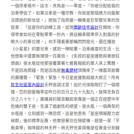
一個停車格中。這次，夾角是——零度。「你被分配給我的
泊車學徒了。如果泊車是一種宗教，你就是那個連方向盤都
沒摸過的新信徒。」她指了指旁邊一輛像是巨型嬰兒車的改
造車：「這是你的訓練工具，從現
樂齡住宅設計
在開始，你
得學會如何在零點零零一秒內，將這輛車精準停入對面的針
眼大小的車位裡。」何手殘看著那輛閃閃發光、還在播放
《小星星》的嬰兒車，感到一陣眩暈。泊車維度的生活，比
他想象中還要無理頭一百萬倍。《失控的星座運勢與單戀狂
想曲》張水瓶從他那張覆蓋著七層舊報紙的單人床上驚醒，
不是因為鬧鐘，而是因為屋
無毒建材
頂傳來了一陣震耳欲聾
的廣播聲。「緊急！緊急！今日星座運勢超級大修正！所有
民生社區室內設計
天秤座請注意！由於月球剛剛打了一個噴
嚏，您的戀愛機率從昨日的百分之九十九點九，陡降至負百
分之八十七！」廣播員的聲音聽起來像是一個正在經歷中年
危機的雙子座，充滿了戲劇性的絕望。張水瓶，一個典型的
水瓶座，立刻感到一陣恐慌，這是他患有「星座預報壓力症
候群」後的標準反應。他單戀著住在隔壁棟、經營一家「平
衡美學」咖啡館的林天秤。林天秤完美得像是從黃金分割線