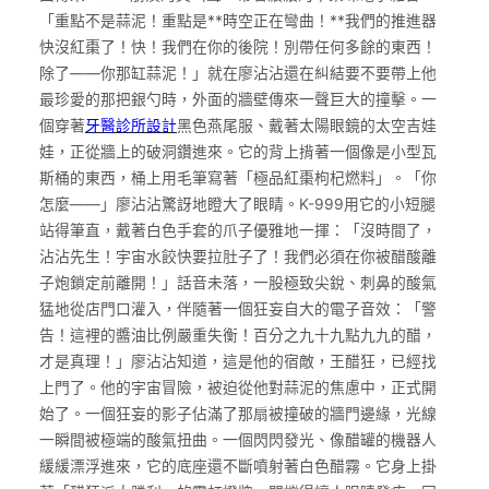
「重點不是蒜泥！重點是**時空正在彎曲！**我們的推進器
快沒紅棗了！快！我們在你的後院！別帶任何多餘的東西！
除了——你那缸蒜泥！」就在廖沾沾還在糾結要不要帶上他
最珍愛的那把銀勺時，外面的牆壁傳來一聲巨大的撞擊。一
個穿著
牙醫診所設計
黑色燕尾服、戴著太陽眼鏡的太空吉娃
娃，正從牆上的破洞鑽進來。它的背上揹著一個像是小型瓦
斯桶的東西，桶上用毛筆寫著「極品紅棗枸杞燃料」。「你
怎麼——」廖沾沾驚訝地瞪大了眼睛。K-999用它的小短腿
站得筆直，戴著白色手套的爪子優雅地一揮：「沒時間了，
沾沾先生！宇宙水餃快要拉肚子了！我們必須在你被醋酸離
子炮鎖定前離開！」話音未落，一股極致尖銳、刺鼻的酸氣
猛地從店門口灌入，伴隨著一個狂妄自大的電子音效：「警
告！這裡的醬油比例嚴重失衡！百分之九十九點九九的醋，
才是真理！」廖沾沾知道，這是他的宿敵，王醋狂，已經找
上門了。他的宇宙冒險，被迫從他對蒜泥的焦慮中，正式開
始了。一個狂妄的影子佔滿了那扇被撞破的牆門邊緣，光線
一瞬間被極端的酸氣扭曲。一個閃閃發光、像醋罐的機器人
緩緩漂浮進來，它的底座還不斷噴射著白色醋霧。它身上掛