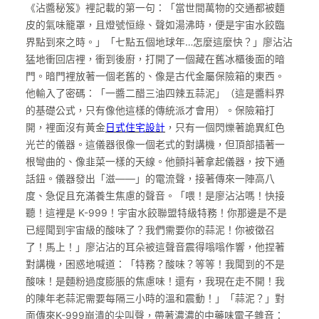
《沾醬秘笈》裡記載的第一句：「當世間萬物的交通都被麵
皮的氣味籠罩，且燈號恒綠、聲如湯沸時，便是宇宙水餃臨
界點到來之時。」「七點五個地球年…怎麼這麼快？」廖沾沾
猛地衝回店裡，衝到後廚，打開了一個藏在舊冰櫃後面的暗
門。暗門裡放著一個老舊的、像是古代金屬保險箱的東西。
他輸入了密碼：「一醬二醋三油四辣五蒜泥」（這是醬料界
的基礎公式，只有像他這樣的傳統派才會用）。保險箱打
開，裡面沒有黃金
日式住宅設計
，只有一個閃爍著詭異紅色
光芒的儀器。這儀器很像一個老式的對講機，但頂部插著一
根彎曲的、像韭菜一樣的天線。他顫抖著拿起儀器，按下通
話鈕。儀器發出「滋——」的電流聲，接著傳來一陣高八
度、急促且充滿養生焦慮的聲音。「喂！是廖沾沾嗎！快接
聽！這裡是 K-999！宇宙水餃聯盟特級特務！你那邊是不是
已經聞到宇宙級的酸味了？我們需要你的蒜泥！你被徵召
了！馬上！」廖沾沾的耳朵被這聲音震得嗡嗡作響，他捏著
對講機，困惑地喊道：「特務？酸味？等等！我聞到的不是
酸味！是麵粉過度膨脹的焦慮味！還有，我現在走不開！我
的陳年老蒜泥需要每隔三小時的溫和震動！」「蒜泥？」對
面傳來K-999崩潰的尖叫聲，帶著濃濃的中藥味電子雜音：