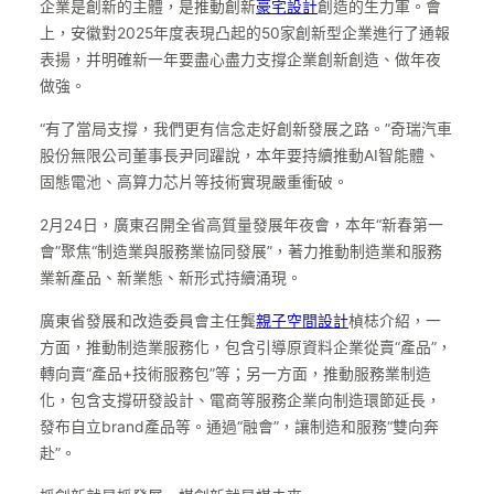
企業是創新的主體，是推動創新
豪宅設計
創造的生力軍。會
上，安徽對2025年度表現凸起的50家創新型企業進行了通報
表揚，并明確新一年要盡心盡力支撐企業創新創造、做年夜
做強。
“有了當局支撐，我們更有信念走好創新發展之路。”奇瑞汽車
股份無限公司董事長尹同躍說，本年要持續推動AI智能體、
固態電池、高算力芯片等技術實現嚴重衝破。
2月24日，廣東召開全省高質量發展年夜會，本年“新春第一
會”聚焦“制造業與服務業協同發展”，著力推動制造業和服務
業新產品、新業態、新形式持續涌現。
廣東省發展和改造委員會主任龔
親子空間設計
楨梽介紹，一
方面，推動制造業服務化，包含引導原資料企業從賣“產品”，
轉向賣“產品+技術服務包”等；另一方面，推動服務業制造
化，包含支撐研發設計、電商等服務企業向制造環節延長，
發布自立brand產品等。通過“融會”，讓制造和服務“雙向奔
赴”。