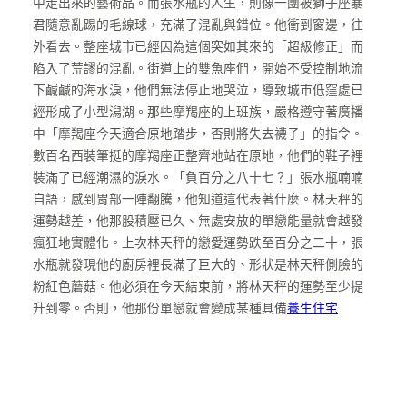
中走出來的藝術品。而張水瓶的人生，則像一團被獅子座暴
君隨意亂踢的毛線球，充滿了混亂與錯位。他衝到窗邊，往
外看去。整座城市已經因為這個突如其來的「超級修正」而
陷入了荒謬的混亂。街道上的雙魚座們，開始不受控制地流
下鹹鹹的海水淚，他們無法停止地哭泣，導致城市低窪處已
經形成了小型潟湖。那些摩羯座的上班族，嚴格遵守著廣播
中「摩羯座今天適合原地踏步，否則將失去襪子」的指令。
數百名西裝筆挺的摩羯座正整齊地站在原地，他們的鞋子裡
裝滿了已經潮濕的淚水。「負百分之八十七？」張水瓶喃喃
自語，感到胃部一陣翻騰，他知道這代表著什麼。林天秤的
運勢越差，他那股積壓已久、無處安放的單戀能量就會越發
瘋狂地實體化。上次林天秤的戀愛運勢跌至百分之二十，張
水瓶就發現他的廚房裡長滿了巨大的、形狀是林天秤側臉的
粉紅色蘑菇。他必須在今天結束前，將林天秤的運勢至少提
升到零。否則，他那份單戀就會變成某種具備
養生住宅