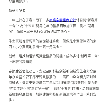
發展關鍵詞？
新華社記者
一年之計在于春。眼下，多
商業空間室內設計
地召開“新春第
一會”，為“十五五”開局之年的發展明確施工圖，劃出“關鍵
詞”，傳遞出實干篤行促發展的堅定決心。
牛土豪則從悍馬車的後備箱裡拿出一個像是小型保險箱的東
西，小心翼翼地拿出一張一元美金。
創新，是推動經濟高質量發展的關鍵，成為多地“新春第一會”
上出現的高頻詞——
春節后首個任務日，安徽召開科技創新引領新質生產力發展
年夜會暨省管干部學習貫徹黨的二十屆四中全會精力研討班
開班式。這是安徽連續第二年以“科技創新引領新質生產力發
展”為主題召開“新春第一會”，圍繞“十五五”時期，深刻實施創
新驅動發展戰略，加速建設科技創新策源地等作出一系列安
排。