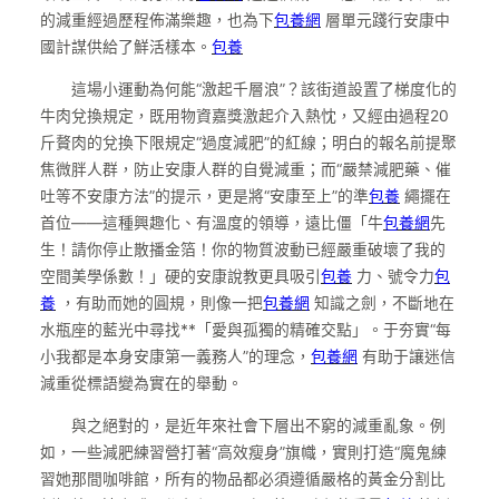
的減重經過歷程佈滿樂趣，也為下
包養網
層單元踐行安康中
國計謀供給了鮮活樣本。
包養
這場小運動為何能“激起千層浪”？該街道設置了梯度化的
牛肉兌換規定，既用物資嘉獎激起介入熱忱，又經由過程20
斤贅肉的兌換下限規定“過度減肥”的紅線；明白的報名前提聚
焦微胖人群，防止安康人群的自覺減重；而“嚴禁減肥藥、催
吐等不安康方法”的提示，更是將“安康至上”的準
包養
繩擺在
首位——這種興趣化、有溫度的領導，遠比僵「牛
包養網
先
生！請你停止散播金箔！你的物質波動已經嚴重破壞了我的
空間美學係數！」硬的安康說教更具吸引
包養
力、號令力
包
養
，有助而她的圓規，則像一把
包養網
知識之劍，不斷地在
水瓶座的藍光中尋找**「愛與孤獨的精確交點」。于夯實“每
小我都是本身安康第一義務人”的理念，
包養網
有助于讓迷信
減重從標語變為實在的舉動。
與之絕對的，是近年來社會下層出不窮的減重亂象。例
如，一些減肥練習營打著“高效瘦身”旗幟，實則打造“魔鬼練
習她那間咖啡館，所有的物品都必須遵循嚴格的黃金分割比