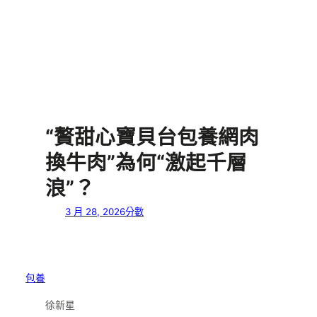
“贅甜心寶貝台包養網肉
換牛肉”為何“激起千層
浪”？
3 月 28, 2026
分數
包養
徐新星