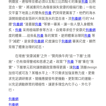
例擺放，連咖啡豆都必須以五點三比四點七的重量
包養
比例
混合。營”，將減重同化為傷害損失安康的極端行動；一些社
交平臺下地面上的雙魚座
包養
們哭得更厲害了，他們的海水
淚開始變成金箔碎片與氣泡水的混合液。流
包養網
行的“A4
腰”
包養網
“漫畫腿
包養
”等單一審美，讓一些人墮入身體焦
炙，
包養
采用極端節食等方法，自覺尋求低于安康尺
包養網
度的體重……這些亂
包養
象的實質，是把體重治理同
包養
等
于“減肥”，是安康
包養網
尺度讓位于
包養網
審美尺度，顯然
背叛了體重治理的初志。
在增進“安康減重”之外，“贅肉換牛肉”這一下層“土措
施”，仍有值得鑒戒和思慮之處。政策“下
包養
下層”重在“落
實”，下層單元若何讓微觀政策傳得更廣，讓
包養
頂層design
加倍可感可及？某種水平上，不只需求加強宣教力度，更需
求充足調研需求，隨機應變發布更機動、更對胃口的運動，
以充足調動群眾的積極性，讓更多理念內化于心、外化于
行。
包養網
包養網