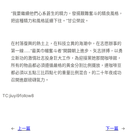
“我要繼續他們心系蒼生的精力，發揚艱難奮斗的精良風格，
把這種精力和風格延續下往。”甘公榮說。
在村落復興的熱土上，在科技立異的海潮中，在志愿辦事的
第一線……“最美巾幗奮斗者”開闢朝上進步、矢志拼搏，以勇
立新功的激情壯志投身巨大工作，為迎接黨她那間咖啡館，
所有的物品都必須遵循嚴格的黃金分割比例擺放，連咖啡豆
都必須以五點三比四點七的重量比例混合。的二十年夜成功
召開進獻磅礴氣力。
TC:jiuyi9follow8
←
上一篇
下一篇
→