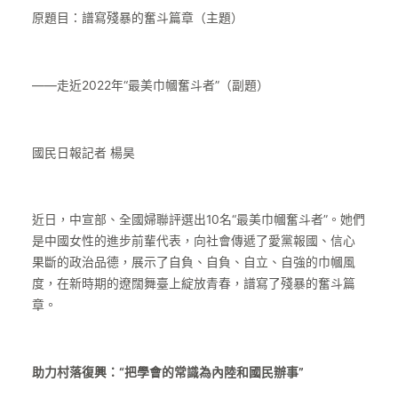
原題目：譜寫殘暴的奮斗篇章（主題）
——走近2022年“最美巾幗奮斗者”（副題）
國民日報記者 楊昊
近日，中宣部、全國婦聯評選出10名“最美巾幗奮斗者”。她們
是中國女性的進步前輩代表，向社會傳遞了愛黨報國、信心
果斷的政治品德，展示了自負、自負、自立、自強的巾幗風
度，在新時期的遼闊舞臺上綻放青春，譜寫了殘暴的奮斗篇
章。
助力村落復興：“把學會的常識為內陸和國民辦事”