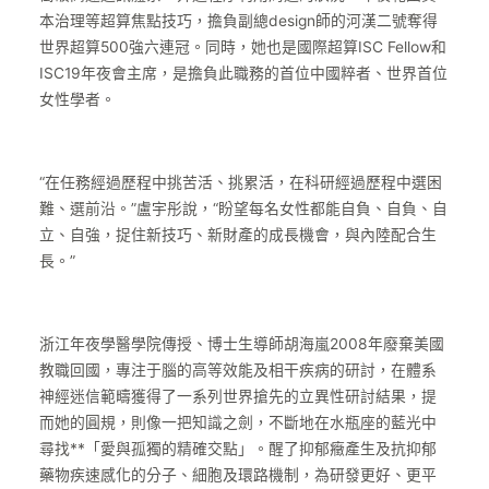
本治理等超算焦點技巧，擔負副總design師的河漢二號奪得
世界超算500強六連冠。同時，她也是國際超算ISC Fellow和
ISC19年夜會主席，是擔負此職務的首位中國粹者、世界首位
女性學者。
“在任務經過歷程中挑苦活、挑累活，在科研經過歷程中選困
難、選前沿。”盧宇彤說，“盼望每名女性都能自負、自負、自
立、自強，捉住新技巧、新財產的成長機會，與內陸配合生
長。”
浙江年夜學醫學院傳授、博士生導師胡海嵐2008年廢棄美國
教職回國，專注于腦的高等效能及相干疾病的研討，在體系
神經迷信範疇獲得了一系列世界搶先的立異性研討結果，提
而她的圓規，則像一把知識之劍，不斷地在水瓶座的藍光中
尋找**「愛與孤獨的精確交點」。醒了抑郁癥產生及抗抑郁
藥物疾速感化的分子、細胞及環路機制，為研發更好、更平