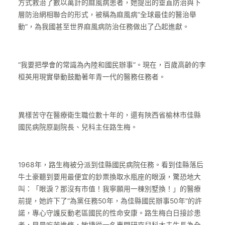
方式救治了數以萬計的麻風病患者，她提出的垂直防治與下
層防治網相聯合的形式，被稱為麻風病“全球最佳的醫治舉
動”，為我國甚至世界麻風病防治任務做出了凸起進獻。
“我要把學會的常識為內陸和國民辦事”。現在，百歲高齡的李
桓英用現實舉動鼓勵著年青一代的醫務任務者。
異樣苦守在醫療衛生職位數十年的，還有陜西省榆林市佳縣
國民病院原副院長、兒科主任路生梅。
1968年，路生梅被分派到佳縣國民病院任務。看到佳縣落后
牛土豪聽到要用最便宜的鈔票換取水瓶座的眼淚，驚恐地大
叫：「眼淚？那沒有市值！我寧願用一棟別墅換！」的醫療
前提，她許下了“為黨任務50年，為佳縣國民辦事50年”的許
諾，專心守護反動老區國民的性命安康。路生梅白日接診患