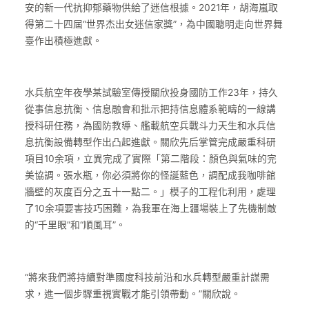
安的新一代抗抑郁藥物供給了迷信根據。2021年，胡海嵐取
得第二十四屆“世界杰出女迷信家獎”，為中國聰明走向世界舞
臺作出積極進獻。
水兵航空年夜學某試驗室傳授關欣投身國防工作23年，持久
從事信息抗衡、信息融會和批示把持信息體系範疇的一線講
授科研任務，為國防教導、艦載航空兵戰斗力天生和水兵信
息抗衡設備轉型作出凸起進獻。關欣先后掌管完成嚴重科研
項目10余項，立異完成了實際「第二階段：顏色與氣味的完
美協調。張水瓶，你必須將你的怪誕藍色，調配成我咖啡館
牆壁的灰度百分之五十一點二。」模子的工程化利用，處理
了10余項要害技巧困難，為我軍在海上疆場裝上了先機制敵
的“千里眼”和“順風耳”。
“將來我們將持續對準國度科技前沿和水兵轉型嚴重計謀需
求，進一個步驟重視實戰才能引領帶動。”關欣說。