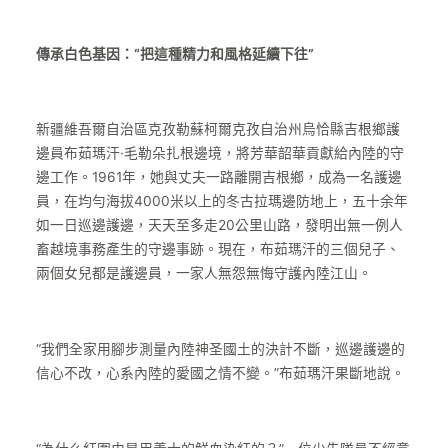
傳承白色基因：“把這種精力和風格延續下往”
新疆維吾爾自治區克孜勒蘇柯爾克孜自治州烏恰縣吉根鄉護
邊員布茹瑪汗·毛勒朵扎根邊境，將芳華韶華貢獻給內陸的守
邊工作。1961年，她與丈夫一路離開吉根鄉，成為一名護邊
員，在均勻海拔4000米以上的冬古拉瑪邊防地上，五十余年
如一日巡邊護邊，天天至多走20公里山路，發明出無一例人
畜越境事務產生的守邊事跡。現在，布茹瑪汗的三個兒子、
兩個女兒都是護邊員，一家人無怨無悔守護內陸江山。
“我們全家用腳步測量內陸神圣國土的決計不斷，巡邊護邊的
信心不改，心系內陸的愛國之情不變。”布茹瑪汗果斷地說。