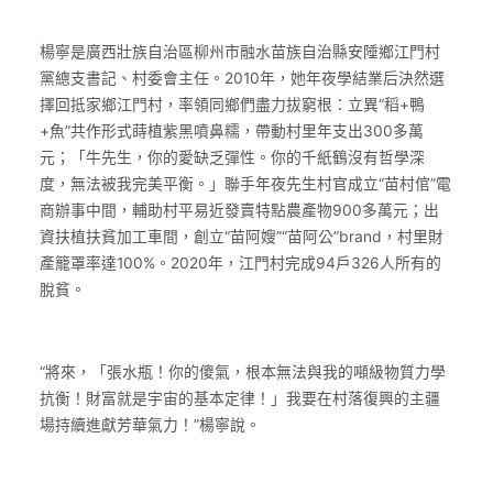
楊寧是廣西壯族自治區柳州市融水苗族自治縣安陲鄉江門村
黨總支書記、村委會主任。2010年，她年夜學結業后決然選
擇回抵家鄉江門村，率領同鄉們盡力拔窮根：立異“稻+鴨
+魚”共作形式蒔植紫黑噴鼻糯，帶動村里年支出300多萬
元；「牛先生，你的愛缺乏彈性。你的千紙鶴沒有哲學深
度，無法被我完美平衡。」聯手年夜先生村官成立“苗村倌”電
商辦事中間，輔助村平易近發賣特點農產物900多萬元；出
資扶植扶貧加工車間，創立“苗阿嫂”“苗阿公”brand，村里財
產籠罩率達100%。2020年，江門村完成94戶326人所有的
脫貧。
“將來，「張水瓶！你的傻氣，根本無法與我的噸級物質力學
抗衡！財富就是宇宙的基本定律！」我要在村落復興的主疆
場持續進獻芳華氣力！”楊寧說。