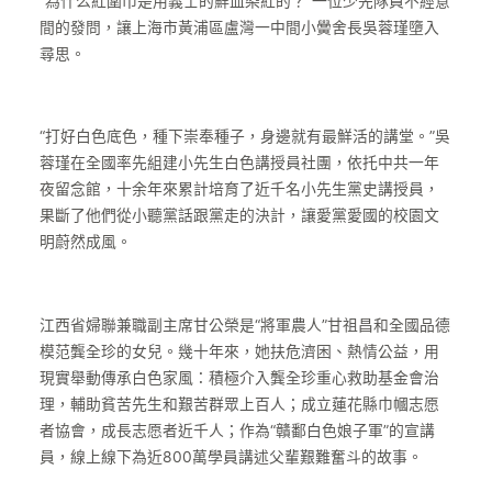
“為什么紅圍巾是用義士的鮮血染紅的？”一位少先隊員不經意
間的發問，讓上海市黃浦區盧灣一中間小黌舍長吳蓉瑾墮入
尋思。
“打好白色底色，種下崇奉種子，身邊就有最鮮活的講堂。”吳
蓉瑾在全國率先組建小先生白色講授員社團，依托中共一年
夜留念館，十余年來累計培育了近千名小先生黨史講授員，
果斷了他們從小聽黨話跟黨走的決計，讓愛黨愛國的校園文
明蔚然成風。
江西省婦聯兼職副主席甘公榮是“將軍農人”甘祖昌和全國品德
模范龔全珍的女兒。幾十年來，她扶危濟困、熱情公益，用
現實舉動傳承白色家風：積極介入龔全珍重心救助基金會治
理，輔助貧苦先生和艱苦群眾上百人；成立蓮花縣巾幗志愿
者協會，成長志愿者近千人；作為“贛鄱白色娘子軍”的宣講
員，線上線下為近800萬學員講述父輩艱難奮斗的故事。