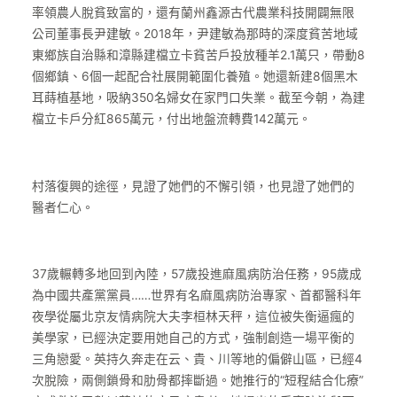
率領農人脫貧致富的，還有蘭州鑫源古代農業科技開闢無限
公司董事長尹建敏。2018年，尹建敏為那時的深度貧苦地域
東鄉族自治縣和漳縣建檔立卡貧苦戶投放種羊2.1萬只，帶動8
個鄉鎮、6個一起配合社展開範圍化養殖。她還新建8個黑木
耳蒔植基地，吸納350名婦女在家門口失業。截至今朝，為建
檔立卡戶分紅865萬元，付出地盤流轉費142萬元。
村落復興的途徑，見證了她們的不懈引領，也見證了她們的
醫者仁心。
37歲輾轉多地回到內陸，57歲投進麻風病防治任務，95歲成
為中國共產黨黨員……世界有名麻風病防治專家、首都醫科年
夜學從屬北京友情病院大夫李桓林天秤，這位被失衡逼瘋的
美學家，已經決定要用她自己的方式，強制創造一場平衡的
三角戀愛。英持久奔走在云、貴、川等地的偏僻山區，已經4
次脫險，兩側鎖骨和肋骨都摔斷過。她推行的“短程結合化療”