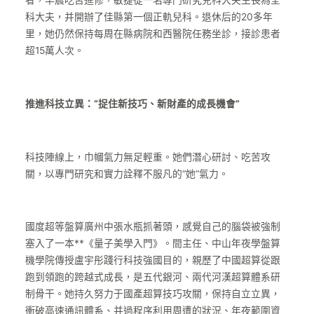
者，早晨吃苦進修，敏捷從一名專門研究兒科大夫生長為全
科大夫，并開辦了佳縣第一個正軌兒科。退休后的20多年
里，她仍然保持每周在縣病院和西醫院任務坐診，接診患者
超15萬人次。
推進科技立異：“捉住新技巧、新財產的成長機會”
科技陣線上，巾幗氣力無足輕重。她們潛心研討、吃苦攻
關，以專門研究和實力詮釋不服凡的“她”氣力。
國度超等盤算廣州中張水瓶抓著頭，感覺自己的腦袋被強制
塞入了一本**《量子美學入門》。間主任、中山年夜學盤算
機學院傳授盧宇彤踐行科技強國目的，親歷了中國超算從跟
跑到領跑的跨越式成長，是五代銀河、兩代河漢超算體系研
制骨干。她持久努力于國產超算技巧攻關，保持自立立異，
衝破高速通訊體系、并過程序利用周遭的狀況、年夜範圍資