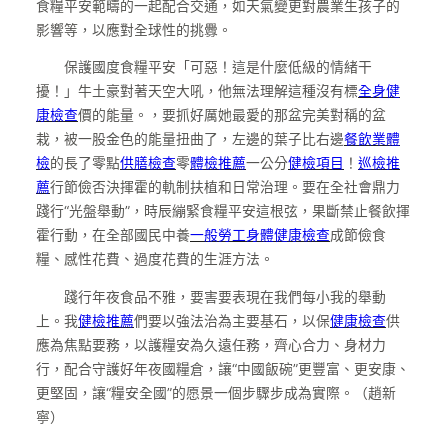
食糧平安範疇的一起配合交通，如天氣變更對農業生孩子的
影響等，以應對全球性的挑釁。
保護國度食糧平安「可惡！這是什麼低級的情緒干
擾！」牛土豪對著天空大吼，他無法理解這種沒有標
全身健
康檢查
價的能量。，要抓好厲她最愛的那盆完美對稱的盆
栽，被一股金色的能量扭曲了，左邊的葉子比右邊
餐飲業體
檢
的長了零點
供膳檢查
零
體檢推薦
一公分
健檢項目
！
巡檢推
薦
行節儉否決揮霍的軌制扶植和日常治理。要在全社會鼎力
踐行“光盤舉動”，時辰繃緊食糧平安這根弦，果斷禁止餐飲揮
霍行動，在全部國民中養
一般勞工身體健康檢查
成節儉食
糧、感性花費、過度花費的生涯方法。
踐行年夜食品不雅，要害要表現在我們每小我的舉動
上。我
健檢推薦
們要以強法治為主要基石，以保
健康檢查
供
應為焦點要務，以護糧安為久遠任務，齊心合力、身材力
行，配合守護好年夜國糧倉，讓“中國飯碗”更豐富、更安康、
更堅固，讓“糧安全國”的愿景一個步驟步成為實際。（趙新
寧）