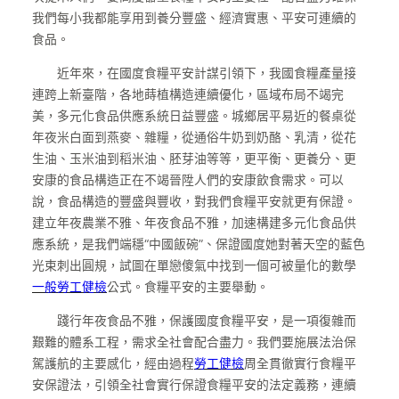
我們每小我都能享用到養分豐盛、經濟實惠、平安可連續的
食品。
近年來，在國度食糧平安計謀引領下，我國食糧產量接
連跨上新臺階，各地蒔植構造連續優化，區域布局不竭完
美，多元化食品供應系統日益豐盛。城鄉居平易近的餐桌從
年夜米白面到燕麥、雜糧，從通俗牛奶到奶酪、乳清，從花
生油、玉米油到稻米油、胚芽油等等，更平衡、更養分、更
安康的食品構造正在不竭晉陞人們的安康飲食需求。可以
說，食品構造的豐盛與豐收，對我們食糧平安就更有保證。
建立年夜農業不雅、年夜食品不雅，加速構建多元化食品供
應系統，是我們端穩“中國飯碗”、保證國度她對著天空的藍色
光束刺出圓規，試圖在單戀傻氣中找到一個可被量化的數學
一般勞工健檢
公式。食糧平安的主要舉動。
踐行年夜食品不雅，保護國度食糧平安，是一項復雜而
艱難的體系工程，需求全社會配合盡力。我們要施展法治保
駕護航的主要感化，經由過程
勞工健檢
周全貫徹實行食糧平
安保證法，引領全社會實行保證食糧平安的法定義務，連續