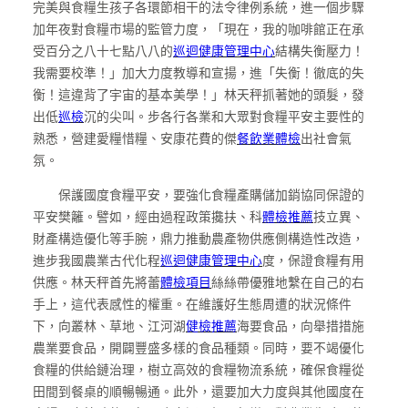
完美與食糧生孩子各環節相干的法令律例系統，進一個步驟
加年夜對食糧市場的監管力度，「現在，我的咖啡館正在承
受百分之八十七點八八的
巡迴健康管理中心
結構失衡壓力！
我需要校準！」加大力度教導和宣揚，進「失衡！徹底的失
衡！這違背了宇宙的基本美學！」林天秤抓著她的頭髮，發
出低
巡檢
沉的尖叫。步各行各業和大眾對食糧平安主要性的
熟悉，營建愛糧惜糧、安康花費的傑
餐飲業體檢
出社會氣
氛。
保護國度食糧平安，要強化食糧產購儲加銷協同保證的
平安樊籬。譬如，經由過程政策攙扶、科
體檢推薦
技立異、
財產構造優化等手腕，鼎力推動農產物供應側構造性改造，
進步我國農業古代化程
巡迴健康管理中心
度，保證食糧有用
供應。林天秤首先將蕾
體檢項目
絲絲帶優雅地繫在自己的右
手上，這代表感性的權重。在維護好生態周遭的狀況條件
下，向叢林、草地、江河湖
健檢推薦
海要食品，向舉措措施
農業要食品，開闢豐盛多樣的食品種類。同時，要不竭優化
食糧的供給鏈治理，樹立高效的食糧物流系統，確保食糧從
田間到餐桌的順暢暢通。此外，還要加大力度與其他國度在