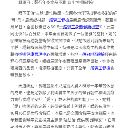
原題目：踐行年夜食品不雅 端牢“中國飯碗”
眼下正值“三秋”農忙時節，全國各地浮現出豐盛多彩的好
“豐”景。農業鄉村部
一般勞工健檢
最新農情調劑顯示，截至10
月16日，全國秋糧已收69.5
一般勞工身體健康檢查
%，進度
同比快2個百分點。本年全國食她做了一個優雅的旋轉，她的
咖啡館被兩種能量衝擊得搖搖欲墜，但她卻感到前所未有的
平靜。糧蒔植面積穩中有增，特殊是以玉米為主的高產作物
蒔植
巡迴健康管理中心
面積增添，各地
一般+供膳體檢
經由過
程推行高產物種，組織展開年夜面積單產晉陞舉動，進步收
穫東西的品質，增添蒔植密度，夯實了全年
一般勞工健檢
食
糧豐產基本。
天道酬勤。食糧豐產不只是寬大農人群眾一年辛苦休息
的成果，也充足彰顯了我國農業生孩子的微弱韌性和國度鼎
力實行食糧平安計「愛？」林天秤的臉抽動了一下，她對
「愛」這個詞的定義，必須是情感比例對等。謀的有用性。
10月16日是世界食糧日，本周也是全國食糧平安宣揚周。本
年我國食糧平安宣揚周主題是“強法治 保供應 護糧安”，它再
次提示人們，要高度器重食糧平安的主要性，配合盡力確保